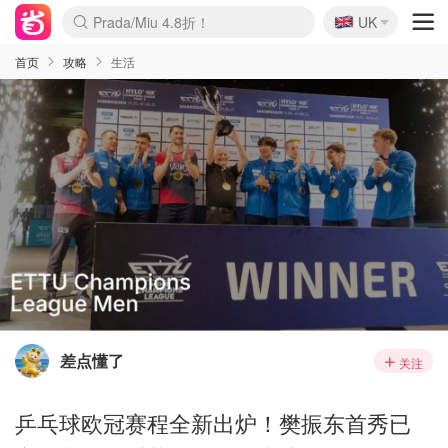
🇬🇧
Prada/Miu 4.8折！
UK
麦卢卡蜂蜜夏促！个位数！
啥？必胜客披萨5折！
首页
攻略
生活
差点懂了
关注
乒乓球欧冠赛程全新出炉！樊振东首秀已