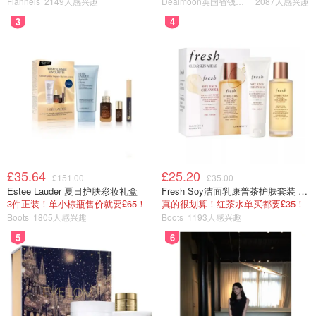
Flannels
2149人感兴趣
Dealmoon英国省钱快报
2087人感兴趣
决呢，实在是让人非常期待呀！
3
4
如何观看欧冠比赛？
现场观看欧冠比赛
那么，球迷们应该如何在现场观看比赛呢？通过什么渠道购
买门票呢？
ETTU 官方通知 /官网公告
£35.64
£25.20
£151.00
£35.00
ETTU会在其官网（European Table Tennis Union）发布重
Estee Lauder 夏日护肤彩妆礼盒
Fresh Soy洁面乳康普茶护肤套装 100ml
大比赛（比如 Final Four /淘汰赛关键轮次）的票务公告，
3件正装！单小棕瓶售价就要£65！
真的很划算！红茶水单买都要£35！
里面会有“Buy Tickets / Book the tickets now” 的链接。
比
Boots
1805人感兴趣
Boots
1193人感兴趣
如 “2025 Champions League Final 4 Saarbrücken: Book
5
6
the tickets now” 就是这样的公告。
预计这个赛季的决赛门票也会在今年12月初开售，大家订好
闹钟，多多关注
官网信息，
一旦发布公告，就开抢！也