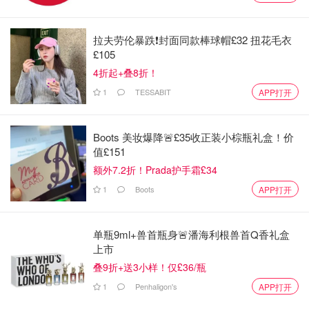
第20）。
下面为16强的抽签结果：
拉夫劳伦暴跌❗️封面同款棒球帽£32 扭花毛衣
£105
4折起+叠8折！
1
TESSABIT
APP打开
Boots 美妆爆降🚨£35收正装小棕瓶礼盒！价
值£151
额外7.2折！Prada护手霜£34
1
Boots
APP打开
单瓶9ml+兽首瓶身🚨潘海利根兽首Q香礼盒
上市
叠9折+送3小样！仅£36/瓶
1
Penhaligon's
APP打开
图片来源于@优酷体育，版权属于原作者