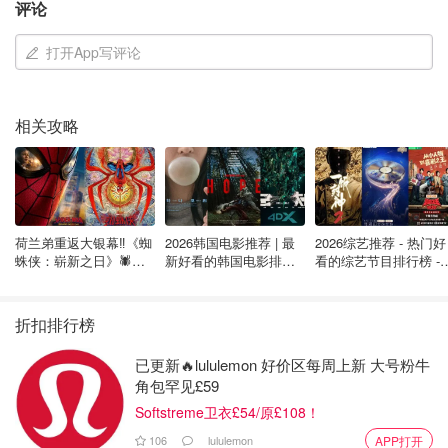
评论
西班牙（欧冠联赛 +
陶育畅
西班牙俱乐部 Priego
西班牙超级联赛）
打开App写评论
德国（德甲 + 欧冠联
李永胤
杜塞尔多夫
赛）
相关攻略
注：表格里均为男乒乓球员。本次欧冠赛季也有不少中国女
乒乓球员参与，例如中国选手 Fan Siqi（范思琦） 被法国
Saint Denis TT 俱乐部种子排名第 12 的女队录用参加
2025-26 女子欧冠联赛，还有何卓佳、张缤月、刘炜珊等。
荷兰弟重返大银幕‼️《蜘
2026韩国电影推荐 | 最
2026综艺推荐 - 热门好
蛛侠：崭新之日》🕷️北
新好看的韩国电影排行
看的综艺节目排行榜 - 
2025/26欧冠抽签结果
美热映中❣️阵容豪华✨🤩
榜，必看盘点！8月最
月最新:《​​披荆斩棘
新！(持续更新）
2026》回归啦
今天在卢森堡揭晓了欧冠联赛16强的抽签结果。八支种子球
折扣排行榜
队（免小组赛的队伍）将与上个月在诺维萨德（Novi Sad）
已更新🔥lululemon 好价区每周上新 大号粉牛
四个小组的冠军和亚军会师。
角包罕见£59
德国头号种子、卫冕冠军萨尔布吕肯（1. FC Saarbrücken
Softstreme卫衣£54/原£108！
TT）将在16强迎战波兰队 Dojlidy Białystok（该队种子排名
106
lululemon
APP打开