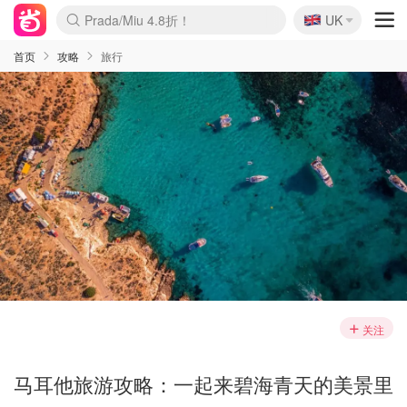
🇬🇧
Prada/Miu 4.8折！
UK
麦卢卡蜂蜜夏促！个位数！
啥？必胜客披萨5折！
首页
攻略
旅行
关注
马耳他旅游攻略：一起来碧海青天的美景里