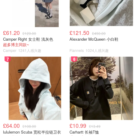
£61.20
£121.50
£120.00
£450.00
Camper Right 女士鞋 浅灰色
Alexander McQueen 小白鞋
超多博主同款~
Camper
1241人感兴趣
Flannels
1024人感兴趣
7
8
£64.00
£10.99
£108.00
£13.49
lululemon Scuba 宽松半拉链卫衣
Carhartt 长袖T恤