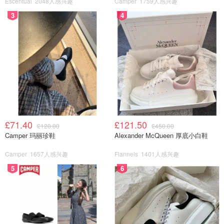
Escentual
2048人感兴趣
Camper
1759人感兴趣
3
4
£71.40
£121.50
£120.00
£450.00
Camper 玛丽珍鞋
Alexander McQueen 厚底小白鞋
Camper
1657人感兴趣
Flannels
1401人感兴趣
5
6