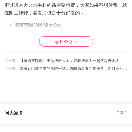
不过进入大力水手村的话需要付费，大家如果不想付费，就
在附近转转，看看海也是十分好看的～
旧薄荷街/Old Mint Str.
这里也是出片率极高的一条街道，这条街原来是铸币厂，现
展开全文
在也是变成了一条网红街道，走上这一条街就能充分感受到
当地的特色了。
上一篇：
【法语实践课】奥运法语大全，跟着法国人一起学起来吧！
不过整条街道也都会有点小陡，大家在走的时候可能会费些
下一篇：
能看到巴黎全景的酒吧一览，边喝酒边看巴黎美景，而且还不贵！
力气。
问大家
0
全部