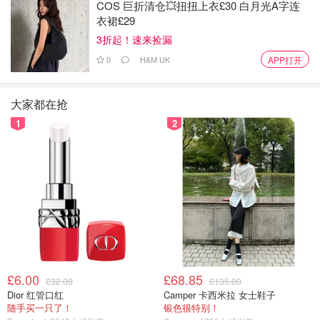
COS 巨折清仓💥扭扭上衣£30 白月光A字连
衣裙£29
3折起！速来捡漏
0
H&M UK
APP打开
大家都在抢
1
2
£6.00
£68.85
£32.00
£135.00
Dior 红管口红
Camper 卡西米拉 女士鞋子
随手买一只了！
银色很特别！