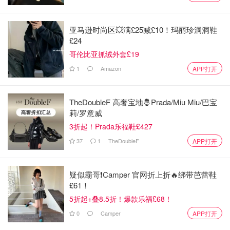
这是瓦莱塔市区的城市花园，主要是罗马风格的大理石寺
庙，大家可以去上巴拉卡花园看日落，大家到了巴拉卡花园
亚马逊时尚区💥满£25减£10！玛丽珍洞洞鞋
就可以坐城市电梯上去，而这里也是欣赏对面三姐妹城的绝
£24
佳地点！
哥伦比亚抓绒外套£19
1
Amazon
APP打开
基本上每天中午12点都会放礼炮，礼炮也都是用于报时用
的。
TheDoubleF 高奢宝地🤴Prada/Miu Miu/巴宝
莉/罗意威
3折起！Prada乐福鞋£427
37
1
TheDoubleF
APP打开
疑似霸哥❗️Camper 官网折上折🔥绑带芭蕾鞋
£61！
5折起+叠8.5折！爆款乐福£68！
0
Camper
APP打开