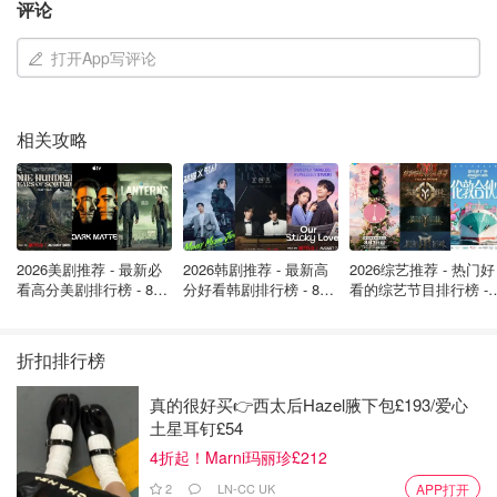
评论
打开App写评论
相关攻略
图片来自于@Unsplash ，版权属于原作者
科米诺岛/Comino
2026美剧推荐 - 最新必
2026韩剧推荐 - 最新高
2026综艺推荐 - 热门好
科米诺岛(Comino)是马耳他三座主要岛屿中蕞小的一个，岛
看高分美剧排行榜 - 8月
分好看韩剧排行榜 - 8月
看的综艺节目排行榜 - 
最新: 《​​足球教练 》第
最新：丁海寅《我的荒
月最新:《​​伦敦合伙人
上一共只有8个居民，也是整个马耳他上蕞好玩的一个小
四季回归！
糖恋爱 》上线❣️
回归啦
岛。
折扣排行榜
如果有喜欢户外运动的小伙伴们，也可以来这里试试跳水和
真的很好买👉西太后Hazel腋下包£193/爱心
潜水。
土星耳钉£54
4折起！Marni玛丽珍£212
巴拉卡花园/Upper and Lower Barrakka Gardens
2
LN-CC UK
APP打开