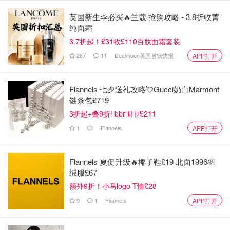
英国新生季必买🔥兰蔻 抢购攻略 - 3.8折收菁
纯面霜
3.7折起！£31收£110百肽面霜套装
图片来自于@ Unsplash，版权属于原作者
287
11
Dealmoon英国省钱快报
APP打开
写在后面
Flannels 七夕送礼攻略💘Gucci奶白Marmont
马耳他真的是来了就会爱上的地方，这些地中海的景点，让
链条包£719
人看到之后真的会来了再想来！而且现在还有这么多的优
3折起+叠9折! bbr围巾£211
惠，大家赶紧去玩吧～
1
Flannels
APP打开
如果你喜欢我们的文章记得点击
♥喜欢 ⭐收藏 和📣分享
哦，
也可以加小编服务号（FRloveDealmoon）了解更多法国优
Flannels 夏促升级🔥椰子鞋£19 北面1996羽
质折扣和攻略内容~
绒服£67
额外9折！小马logo T恤£28
9
1
Flannels
APP打开