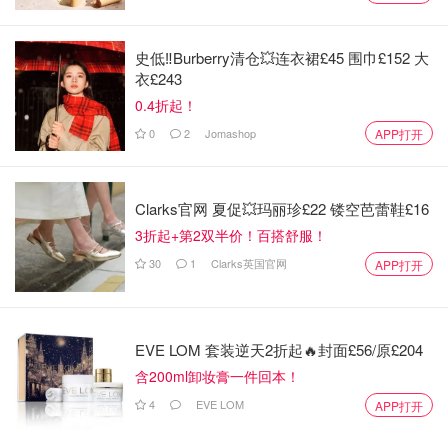
史低‼️Burberry清仓💥连衣裙£45 围巾£152 大
衣£243
0.4折起！
0
2
Jomashop
APP打开
Clarks官网 夏促💥玛丽珍£22 镂空芭蕾鞋£16
3折起+第2双半价！百搭舒服！
托斯卡纳海岸：如维亚雷焦、波波洛、彼得拉斯坦等。
30
1
Clarks英国官网
APP打开
这些地方有美丽的海滩、海边的咖啡馆、餐馆和港口，
提供了不同于乡村的浪漫背景。
托斯卡纳城市：如佛罗伦萨、锡耶纳、比萨等。这些城
EVE LOM 套装逆天2折起🔥封面£56/原£204
市有许多古老的建筑、美术馆和广场，提供了许多文化
含200ml卸妆膏一件回本！
和历史上的背景。
4
EVE LOM
APP打开
布拉格