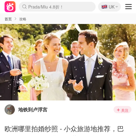
🇬🇧
Prada/Miu 4.8折！
UK
麦卢卡蜂蜜夏促！个位数！
啥？必胜客披萨5折！
首页
攻略
地铁到卢浮宫
关注
欧洲哪里拍婚纱照 - 小众旅游地推荐，巴