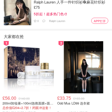
Ralph Lauren 人手一件针织衫🧶麻花针织衫
这里有许多美丽的白色建筑、蓝色的圆顶教堂和壮观的火山
£75
景观。
5折起！超多热门色🎨
0
Ralph Lauren
APP打开
最适合在圣托里尼岛拍婚纱照的时间是在4月到6月和9月到
11月这两个旅游淡季。这时天气温暖宜人，游客相对较少，
所以拍照时比较容易避免人流拥挤。
大家都在抢
1
2
£56.00
£33.75
£140.00
£165.00
200ml卸妆膏+100ml急救面膜+面霜+洁颜布
Odd Mus LD99 连衣裙
总价值£204=2.7折！闭眼冲这套！