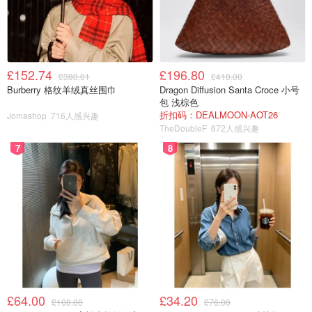
£152.74
£196.80
£380.01
£410.00
Burberry 格纹羊绒真丝围巾
Dragon Diffusion Santa Croce 小号
布达佩斯
包 浅棕色
折扣码：DEALMOON-AOT26
Jomashop
716人感兴趣
布达佩斯有着独特的氛围和风格，既有东欧的传统和历史文
TheDoubleF
672人感兴趣
化，又有西欧的时尚和现代感，这种混合的风格可以让照片
7
8
呈现出非常独特的韵味。
除此之外，布达佩斯还有很多美丽的历史建筑和景点，例如
议会大厦、圣斯德望大教堂、布达城堡、温泉浴场、多瑙河
和各种公园等等，这些都是非常适合拍摄婚纱照的场所。
£64.00
£34.20
£108.00
£76.00