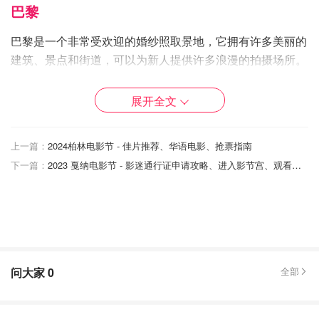
巴黎
巴黎是一个非常受欢迎的婚纱照取景地，它拥有许多美丽的
建筑、景点和街道，可以为新人提供许多浪漫的拍摄场所。
特别是著名的埃菲尔铁塔、卢浮宫和巴黎圣母院等标志性建
筑，几乎成为每对新人在巴黎拍婚纱照的必选景点。
展开全文
上一篇：
2024柏林电影节 - 佳片推荐、华语电影、抢票指南
下一篇：
2023 戛纳电影节 - 影迷通行证申请攻略、进入影节宫、观看影片、放映活动
问大家
0
全部