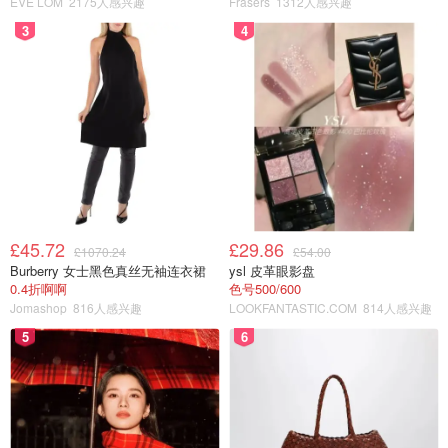
EVE LOM
2175人感兴趣
Frasers
1312人感兴趣
帕劳
3
4
帕劳虽然不是欧洲国家，但是在帕劳拍摄水下婚纱照是一种
很特别的体验，但需要保证你和你的伴侣都是潜水员或者至
少有一定的潜水经验。
水下婚纱照可以提供一种独特的视角，能够展示不同于传统
婚纱照的独特气质和风格。同时在水下环境中，透过海水的
模糊和柔和的光线，可以呈现出一种神秘的浪漫氛围，让人
£45.72
£29.86
们感觉非常的浪漫和奇妙。
£1070.24
£54.00
Burberry 女士黑色真丝无袖连衣裙
ysl 皮革眼影盘
0.4折啊啊
色号500/600
Jomashop
816人感兴趣
LOOKFANTASTIC.COM
814人感兴趣
5
6