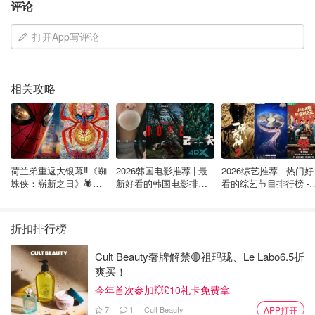
评论
但是这也意味着巴黎的一些著名景点和拍摄场所可能会很拥
挤，并且有时难以避免其他人在您的照片中出现。不过，如
打开App写评论
果您选择在较为冷门的时间和地点进行拍摄，或者在私人拥
有的花园、酒店、博物馆等场所进行拍摄，就可以避免一些
相关攻略
人群和拥挤的情况。
佛罗伦萨
意大利托斯卡纳大区是一个非常适合拍婚纱照的地方，去这
里拍婚纱照可以直接飞到佛罗伦萨，一半拍城市一半拍托斯
荷兰弟重返大银幕‼️《蜘
2026韩国电影推荐 | 最
2026综艺推荐 - 热门好
蛛侠：崭新之日》🕷️北
新好看的韩国电影排行
看的综艺节目排行榜 - 
卡纳。
美热映中❣️阵容豪华✨🤩
榜，必看盘点！8月最
月最新:《​​披荆斩棘
新！(持续更新）
2026》回归啦
托斯卡纳乡村：如蒙特普尔奇亚诺、卡斯蒂永纳·德拉
折扣排行榜
佩斯卡、圣吉米尼亚诺等。这些小镇和村庄有古老的建
筑、美丽的花园和广阔的田野。
Cult Beauty奢牌解禁🔴祖玛珑、Le Labo6.5折
爽买！
今年首次参加💥£10礼卡免费拿
7
1
Cult Beauty
APP打开