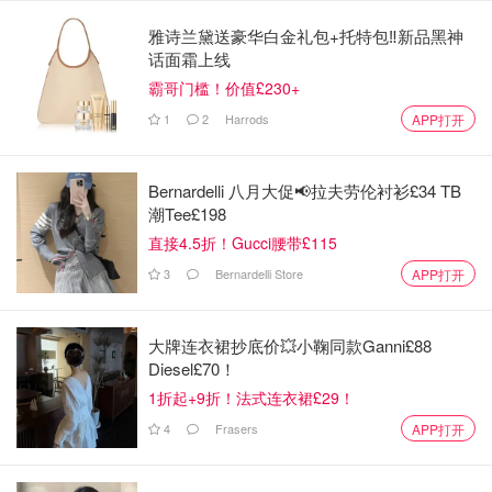
雅诗兰黛送豪华白金礼包+托特包‼️新品黑神
布拉格特别适合拍夜景，特别是在查理大桥上，还有老城广
话面霜上线
场、布拉格城堡和维索刻山等取景地都非常的浪漫唯美。
霸哥门槛！价值£230+
1
2
Harrods
APP打开
Bernardelli 八月大促📢拉夫劳伦衬衫£34 TB
潮Tee£198
直接4.5折！Gucci腰带£115
3
Bernardelli Store
APP打开
大牌连衣裙抄底价💥小鞠同款Ganni£88
Diesel£70！
1折起+9折！法式连衣裙£29！
4
Frasers
APP打开
圣托里尼岛
如果不考虑预算，圣托里尼岛真的是一个非常不错的选择。