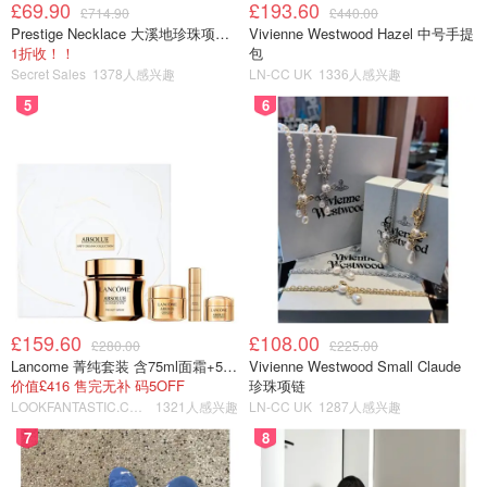
£69.90
£193.60
£714.90
£440.00
者认为我们立场可以鲜明，但方法必须诚实。Kirk 的核心问
Prestige Necklace 大溪地珍珠项链 10-11mm
Vivienne Westwood Hazel 中号手提
题，不在他“保守”与否，而在于把政治胜利置于事实之上：
1折收！！
包
Secret Sales
1378人感兴趣
LN-CC UK
1336人感兴趣
用更快的节奏、更高的情绪、更低的核查成本抢占话语权，
再让错误叙事去驱动动员与募资。这套玩法让他很红，也把
5
6
美国的公共讨论越推越偏。
也因此，我们必须把底线摆在最前——暴力不是任何政治主
张的合理“代价”。哪怕他曾公开说过“这是代价”，今天发生
在他身上的枪击同样不可接受。暴力只会为极化添柴，给谎
言新的戏码。
部分参考资料
£159.60
£108.00
£280.00
£225.00
Lancome 菁纯套装 含75ml面霜+5ml精华+5ml眼霜
Vivienne Westwood Small Claude
价值£416 售完无补 码5OFF
珍珠项链
• The Guardian: Conservative activist Charlie Kirk shot
LOOKFANTASTIC.COM
1321人感兴趣
LN-CC UK
1287人感兴趣
during campus event
7
8
• PolitiFact: Maricopa County voting centers increased, not