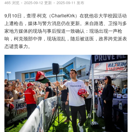
465 浏览
2025-09-12 更新
2025-09-11 发布
9月10日，查理·柯克（CharlieKirk）在犹他谷大学校园活动
上遭枪击，媒体与警方消息仍在更新。来自路透、卫报与多
家地方媒体的现场与事后报道一致确认：现场出现一声枪
响，柯克颈部中弹，现场混乱，随后被送医，政界跨党派表
态谴责暴力。