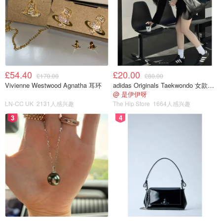
2021年柯克团队送出约7辆大巴、约350人参与了1月6日的
美国国会暴乱，在整场国会暴乱过程中，有6人死亡，他对
一场最终演变为严重暴力事件的集会起到了动员与放大作
用，随后又以“不是明智之举但非叛乱”来降格该行为的严重
性。他作为Turning Point Action负责人，曾在2021-01-04发
文称要送“80+辆大巴”赴华盛顿参加该集会。柯克随后表
£54.40
£20.00
£170.00
£80.00
示，国会大厦的暴力行为不是叛乱，也不代表特朗普的主流
Vivienne Westwood Agnatha 耳环
adidas Originals Taekwondo 女款黑色运动鞋
支持者。
@ 是伊伊呀
LN-CC UK
2131人感兴趣
The Hip Store
1664人感兴趣
而Turning Point USA（TPUSA）公开的990报表显示，
3
4
2024财年收入高达8,500万美元、而大额匿名金主的集中注
入是一个关键词。调查报道早在2022年就指出，TPUSA的
资金高增长背后，“近一半来自10位匿名捐赠者”。再往上
追，像Donors Trust这样的捐赠顾问基金为保守派网络“隐名
输血”早有先例，TPUSA也在这一通道上获益。
结语：
他所编织与放大的虚假与误导，远不止本文列举的几条。作