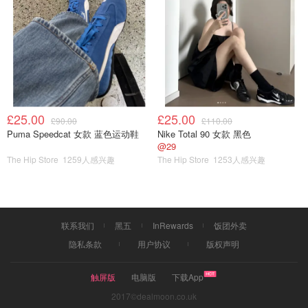
reduced
• PolitiFact: HR 1 does not allow Boston bomber to vote
from prison
• PolitiFact: Claim Jamie Foxx paralyzed and blind due to
COVID-19 vaccine is false
£25.00
£25.00
£90.00
£110.00
• PolitiFact: Claim that climate predictions never came true
Puma Speedcat 女款 蓝色运动鞋
Nike Total 90 女款 黑色
@29
is false
The Hip Store
1259人感兴趣
The Hip Store
1253人感兴趣
NBC: Michigan Gov. Whitmer did not ban
hydroxychloroquine, limited hoarding
• PolitiFact: Hydroxychloroquine not proven 100% effective
联系我们
黑五
InRewards
饭团外卖
for COVID-19
隐私条款
用户协议
版权声明
• Media reports: Charlie Kirk dismisses masks as
触屏版
电脑版
下载App
‘scientifically doubtful’
2017©dealmoon.co.uk