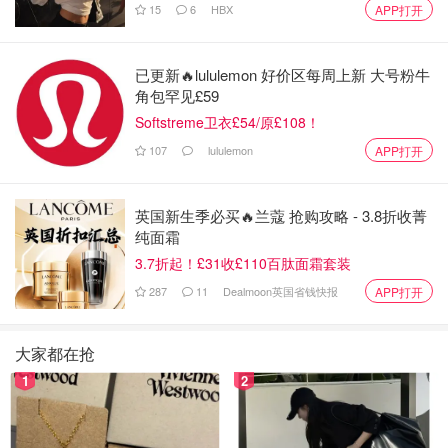
15
6
HBX
APP打开
华盛顿邮报2020年率先披露：查理·柯克的组织在亚利桑那
雇佣了一批青少年，用各自的个人账号在
已更新🔥lululemon 好价区每周上新 大号粉牛
Facebook/Twitter/Instagram上密集发“统一话术”的政治评
角包罕见£59
论，来规避平台对“假账号”的侦测。报道细节显示，组织存
Softstreme卫衣£54/原£108！
在集中的内容脚本与报酬安排。
107
lululemon
APP打开
Facebook 2020年“协同非真实行为”（CIB）报告点名封禁
了与美国营销公司Rally Forge关联的202个账号、54个页面
英国新生季必买🔥兰蔻 抢购攻略 - 3.8折收菁
与76个IG账号，调查显示其“代表Turning Point USA（查理·
纯面霜
柯克的组织）等”运作，目的在操控公共讨论。是平台判定
3.7折起！£31收£110百肽面霜套装
的系统性虚假号运作。英国《卫报》长篇调查对其资金与信
287
11
Dealmoon英国省钱快报
APP打开
息战术有系统揭示。
大家都在抢
2021年，《卫报》再曝Rally Forge的另一宗操作：在关键
1
2
选区精准投放广告，伪装成“左翼”专页在Facebook投放触达
近30万次的广告，用于分裂民主党选民。