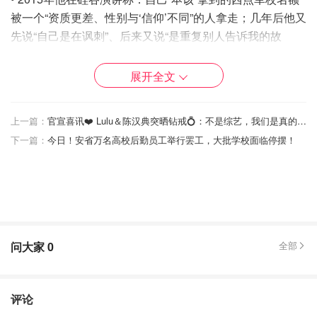
被一个“资质更差、性别与‘信仰’不同”的人拿走；几年后他又
先说“自己是在讽刺”、后来又说“是重复别人告诉我的故
事”，到最后甚至现场否认说过这话。
展开全文
•造谣“Jamie Foxx因新冠疫苗致瘫痪并失明” 被媒体和Foxx
及家人辟谣，当事人亲自出镜：“我没失明，也没瘫痪。”
上一篇：
官宣喜讯❤️ Lulu＆陈汉典突晒钻戒💍：不是综艺，我们是真的结婚了！！🎉🥂
•鼓吹“羟氯喹对新冠治疗‘100%有效’”
下一篇：
今日！安省万名高校后勤员工举行罢工，大批学校面临停摆！
疫情初期，他在社媒上大力兜售“羟氯喹神药”，后来相关内
容被平台删除、账号受到措施——这是当时平台针对疫情误
导信息的一部分行动。
• 声称“密歇根州长威胁开羟氯喹的医生”
问大家
0
全部
他跟进网传说法，指控格雷琴·惠特默州长“威胁医生”。事实
核查后发现，密歇根当时的通知是是反对囤药、并非禁用或
“威胁处方”。
评论