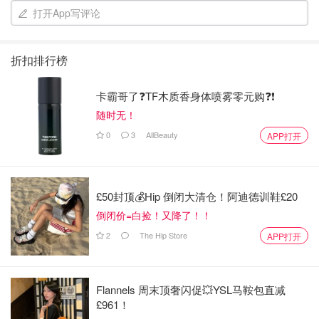
• 把在教会的社交距离措施描述为“民主党针对基督教的阴
打开App写评论
谋”，并公开宣称拒绝遵守口罩要求，称“口罩的科学性非常
值得怀疑”。这类说法在极化社群里能快速攫取掌声，却在
折扣排行榜
公共卫生上直接反噬。媒体记录了他“拒戴口罩/质疑口罩科
学”的公开表态。
卡霸哥了❓TF木质香身体喷雾零元购❓❗
• 鼓吹 “全球气候变化的预测都没成真” 。 然而，IPCC等各
随时无！
国机构的大量温室气体导致全球变暖，冰川融化，海平面上
0
3
AllBeauty
APP打开
升的气候预测已被观测数据印证。
• 声称 “马里科帕县（AZ）故意减少投票点。” 事实：2022
£50封顶💰Hip 倒闭大清仓！阿迪德训鞋£20
年大选，该县投票中心为223处，比2020年的175处更多。
倒闭价=白捡！又降了！！
• 声称马基（Douglass Mackey）只是因为 “发了个梗图’就
2
The Hip Store
APP打开
被定罪。” 然而事实并非“一个梗图”这么简单；波及近5000
人被受骗。（注：此案2023年宣判，司法部案情说明可
查。）
Flannels 周末顶奢闪促💥YSL马鞍包直减
£961！
• 声称“民主党《HR 1法案》会让波士顿爆炸案凶犯在狱中