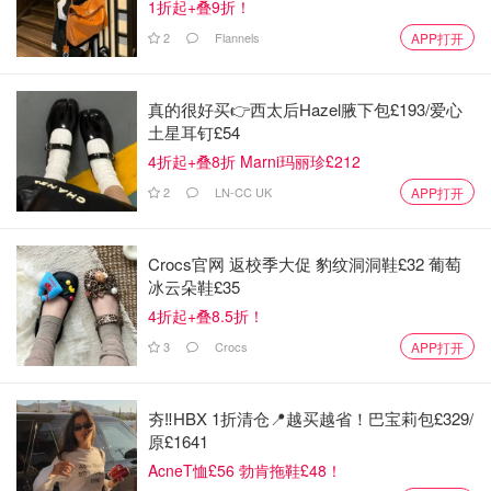
1折起+叠9折！
投票。”然而法案并无此条，柯克团队随后承认他“误读了节
2
Flannels
APP打开
目提要”。
• 2023年12月之前，柯克曾赞扬马丁·路德·金，称他为“英雄”
真的很好买👉西太后Hazel腋下包£193/爱心
和“民权偶像”；然而，那年12月，他在美国节的一次演讲
土星耳钉£54
中，却将金形容为“糟糕透顶……不是一个好人”，并称他之
4折起+叠8折 Marni玛丽珍£212
所以被人钦佩，只是因为他“说了一句他自己并不真正相信
2
LN-CC UK
APP打开
的话”。
更多柯克被事实核查的谣言：
链接
Crocs官网 返校季大促 豹纹洞洞鞋£32 葡萄
冰云朵鞋£35
舆论操作与“带节奏”
4折起+叠8.5折！
他还把“反大学”做成标准化话术，出版了《The College
3
Crocs
APP打开
Scam（大学骗局）》：推崇“Don’t waste your money on
college（别把钱浪费在大学）”“College is a scam（大学是
夯‼️HBX 1折清仓📍越买越省！巴宝莉包£329/
骗局）”，再用个案与夸张的账单把大学教育描成掠夺性商
原£1641
品。随后切片换封面、二次分发，直指在读大学生和高中
AcneT恤£56 勃肯拖鞋£48！
生，核心信息只有一句——“趁早退学。”