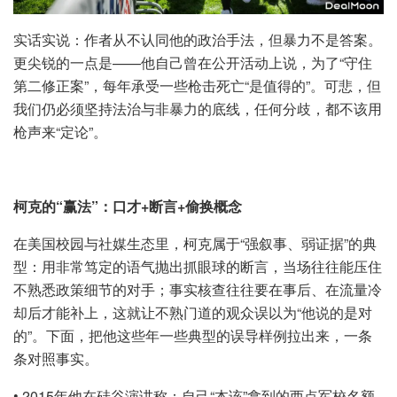
实话实说：作者从不认同他的政治手法，但暴力不是答案。
更尖锐的一点是——他自己曾在公开活动上说，为了“守住
第二修正案”，每年承受一些枪击死亡“是值得的”。可悲，但
我们仍必须坚持法治与非暴力的底线，任何分歧，都不该用
枪声来“定论”。
柯克的“赢法”：口才+断言+偷换概念
在美国校园与社媒生态里，柯克属于“强叙事、弱证据”的典
型：用非常笃定的语气抛出抓眼球的断言，当场往往能压住
不熟悉政策细节的对手；事实核查往往要在事后、在流量冷
却后才能补上，这就让不熟门道的观众误以为“他说的是对
的”。下面，把他这些年一些典型的误导样例拉出来，一条
条对照事实。
• 2015年他在硅谷演讲称：自己“本该”拿到的西点军校名额