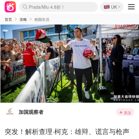
🇬🇧
Prada/Miu 4.8折！
UK
麦卢卡蜂蜜夏促！个位数！
啥？必胜客披萨5折！
首页
攻略
校园生活
加国观察者
关注
突发！解析查理·柯克：雄辩、谎言与枪声