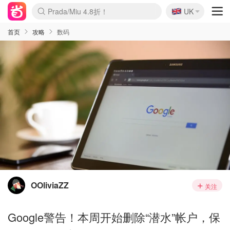
🇬🇧
Prada/Miu 4.8折！
UK
麦卢卡蜂蜜夏促！个位数！
啥？必胜客披萨5折！
首页
攻略
数码
OOliviaZZ
关注
Google警告！本周开始删除“潜水”帐户，保