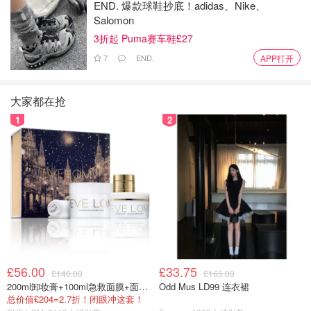
END. 爆款球鞋抄底！adidas、Nike、
Salomon
3折起 Puma赛车鞋£27
7
END.
APP打开
大家都在抢
1
2
£56.00
£33.75
£140.00
£165.00
200ml卸妆膏+100ml急救面膜+面霜+洁颜布
Odd Mus LD99 连衣裙
总价值£204=2.7折！闭眼冲这套！