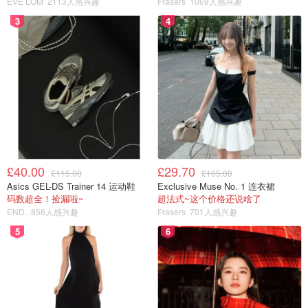
EVE LOM
2113人感兴趣
Frasers
1069人感兴趣
3
4
£40.00
£29.70
£115.00
£165.00
Asics GEL-DS Trainer 14 运动鞋
Exclusive Muse No. 1 连衣裙
码数超全！捡漏啦~
超法式~这个价格还说啥了
END.
856人感兴趣
Frasers
701人感兴趣
5
6