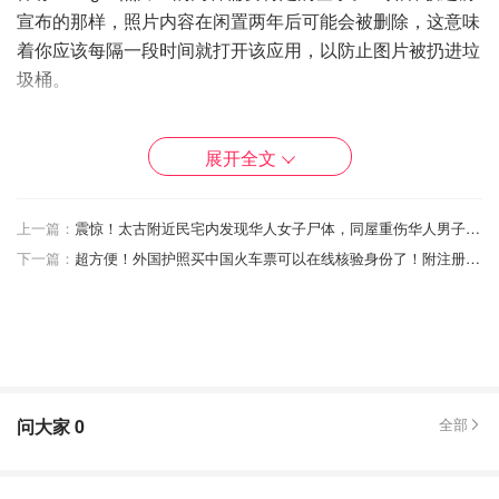
宣布的那样，照片内容在闲置两年后可能会被删除，这意味
着你应该每隔一段时间就打开该应用，以防止图片被扔进垃
圾桶。
这项政策有例外吗？
展开全文
只有两年或两年以上未使用的个人Google账户才会受到不
活跃账户更新的影响。Google表示，为学校或公司等组织
上一篇：
震惊！太古附近民宅内发现华人女子尸体，同屋重伤华人男子被控一级谋杀！
开设的账户不会受到影响。
下一篇：
超方便！外国护照买中国火车票可以在线核验身份了！附注册和购票流程详解！
根据Google的在线政策，其他例外情况包括管理未成年活
跃账户的Google账户、含有礼品卡余额的账户，以及用于
购买Google产品、应用程序或持续订阅的账户。
谷歌发言人周一向美联社证实，目前还没有删除YouTube视
频账户的计划。
问大家
0
全部
如何保存 Google 账户中的数据？