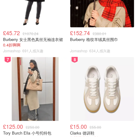
£45.72
£152.74
£1070.24
£380.01
Burberry 女士黑色真丝无袖连衣裙
Burberry 格纹羊绒真丝围巾
0.4折啊啊
Jomashop
691人感兴趣
Jomashop
634人感兴趣
7
8
£125.00
£15.00
£250.00
£55.00
Tory Burch Ella 小号托特包
Clarks 德训鞋