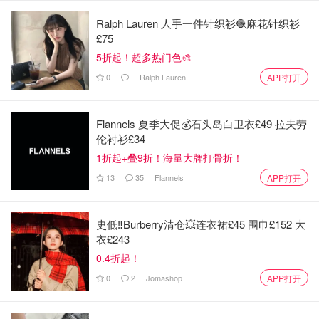
Ralph Lauren 人手一件针织衫🧶麻花针织衫
£75
5折起！超多热门色🎨
0
Ralph Lauren
APP打开
Flannels 夏季大促💰石头岛白卫衣£49 拉夫劳
伦衬衫£34
1折起+叠9折！海量大牌打骨折！
13
35
Flannels
APP打开
史低‼️Burberry清仓💥连衣裙£45 围巾£152 大
衣£243
0.4折起！
0
2
Jomashop
APP打开