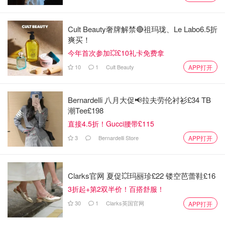
省钱君
1.0w
1
Cult Beauty奢牌解禁🔴祖玛珑、Le Labo6.5折
爽买！
Google Chrome神仙插件盘点！提高工
今年首次参加💥£10礼卡免费拿
作效率，留学必备！
10
1
Cult Beauty
APP打开
省钱君
1830
1
Bernardelli 八月大促📢拉夫劳伦衬衫£34 TB
潮Tee£198
2023加拿大裁员公司盘点 - Google、
直接4.5折！Gucci腰带£115
Meta、Rogers等31家大厂解雇数万名
3
Bernardelli Store
APP打开
员工！
OOliviaZZ
2591
1
Clarks官网 夏促💥玛丽珍£22 镂空芭蕾鞋£16
3折起+第2双半价！百搭舒服！
30
1
Clarks英国官网
APP打开