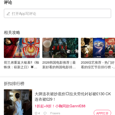
评论
除了保持 Google 帐户处于激活状态外，还有一些工具可以
帮助管理和备份数据。
打开App写评论
例如，Google Takeout 允许用户随时下载账户数据并将其
导出到 Google 以外。此外，"不活动账户管理器 "还可以让
相关攻略
你选择在账户不活动的情况下如何处理账户和数据，包括将
选定文件发送给信任的联系人或完全删除账户等选项。
Google的在线政策还表示，该公司可以与直系亲属合作，
在不共享登录凭证的情况下，根据具体情况关闭已故亲人的
账户和/或提供部分账户内容。
荷兰弟重返大银幕‼️《蜘
2026韩国电影推荐 | 最
2026综艺推荐 - 热门好
蛛侠：崭新之日》🕷️北
新好看的韩国电影排行
看的综艺节目排行榜 - 
Google要求用户提供并更新账户的恢复电子邮件--这也有助
美热映中❣️阵容豪华✨🤩
榜，必看盘点！8月最
月最新:《​​披荆斩棘
新！(持续更新）
2026》回归啦
于发送非活动账户通知和其他通信信息。
折扣排行榜
来源：
ctvnews
封面：Photo Mix from Pixabay
大牌连衣裙抄底价💥拉夫劳伦衬衫裙£130 CK
连衣裙£29！
谷歌学术Google Scholar使用攻略 - 搜
1折起+9折！小鞠同款Ganni£88
索最近论文、查找文章全文、引用格
4
Frasers
APP打开
式