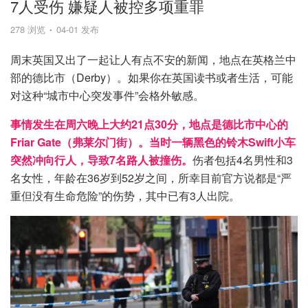
7人受伤 嫌疑人被控多项重罪
278 浏览
04-01 发布
周末英国又出了一起让人有点不安的新闻，地点在英格兰中
部的德比市（Derby）。如果你在英国读书或者生活，可能
对这种“城市中心突发事件”会格外敏感。
事情发生在周六晚上大约21点30分，地点是德比市中心的
Friar Gate（弗莱尔门街）。当时一辆黑色的铃木Swift小车
突然冲向行人，导致7名路人被撞伤。
伤者包括4名男性和3
名女性，年龄在36岁到52岁之间，所幸目前官方说都是“严
重但没有生命危险”的伤势，其中已有3人出院。