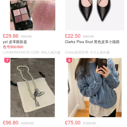
£29.86
£22.50
£54.00
£60.00
ysl 皮革眼影盘
Clarks Pisa Stud 黑色皮革小猫跟
色号500/600
LOOKFANTASTIC.COM
493人感兴趣
Clarks英国官网
312人感兴趣
7
8
£96.80
£75.00
£220.00
£125.00