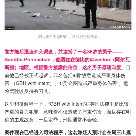
图片来自于@BBC ，版权属于原作者
警方随后迅速介入调查，并逮捕了一名36岁的男子——
Sandhu Ponnachan，他居住在德比的Alvaston（阿尔瓦
斯顿）地区。根据警方披露的信息，这名男子原籍印度
。
目
前他已经被正式起诉，罪名包括6项“故意造成严重身体伤
害”（GBH with intent）、1项“企图造成严重身体伤害”、危
险驾驶以及持有刀具。
这里稍微解释一下，“GBH with intent”在英国法律里是比较
严重的暴力犯罪，意味着不仅造成了严重伤害，而且存在明
确的主观故意，一旦定罪，刑期通常不会轻。
案件现在已经进入司法程序，这名嫌疑人预计会在周三出庭