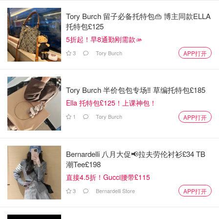
总的来说，这起事件目前看更像是一次个体行为，而不是系
Tory Burch 留子必备托特包👜 博主同款ELLA
统性风险。但对很多在英国的留学生和华人来说，这种新闻
托特包£125
还是会让人有点不安，这也很正常。保持信息敏感，同时不
5折起！早8通勤刚需款🫴
过度恐慌，大概是比较现实的状态。
3
Tory Burch
APP打开
Tory Burch 半价包包专场‼️ 草编托特包£185
Ella 托特包£125！上课神包！
1
Tory Burch
APP打开
Bernardelli 八月大促📢拉夫劳伦衬衫£34 TB
潮Tee£198
直接4.5折！Gucci腰带£115
3
Bernardelli Store
APP打开