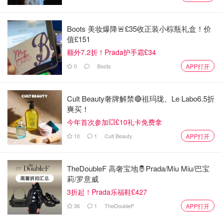
样“见多了”，反而更容易让人觉得措手不及。
几个现实层面的提醒，还是可以跟大家说一说。
Boots 美妆爆降🚨£35收正装小棕瓶礼盒！价
值£151
第一，周末晚上尽量避免在人流密集、酒吧集中的街区逗留
额外7.2折！Prada护手霜£34
太晚，像Friar Gate这种地方，本来就是夜生活比较活跃的
0
Boots
APP打开
区域。
第二，如果遇到突发情况，优先保证自己安全，尽量远离车
Cult Beauty奢牌解禁🔴祖玛珑、Le Labo6.5折
辆和混乱人群。
爽买！
今年首次参加💥£10礼卡免费拿
第三，平时可以留意一下当地警方的通报渠道，比如警察局
官网或社交媒体，信息会更新得很快。
10
1
Cult Beauty
APP打开
另外一点也挺值得注意，这次案件中警方反复强调“不要过
TheDoubleF 高奢宝地🤴Prada/Miu Miu/巴宝
度猜测”。在英国，这种提醒其实很常见，因为一旦舆论带
莉/罗意威
偏，确实可能影响陪审团判断甚至导致案件延期。所以不管
3折起！Prada乐福鞋£427
是在微信群还是朋友圈，大家转发消息时也尽量以官方信息
36
1
TheDoubleF
APP打开
为准。