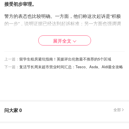
接受初步审理。
警方的表态也比较明确。一方面，他们称这次起诉是“积极
的一步”，说明证据已经达到起诉标准；另一方面也强调调
查仍在继续，希望目击者或掌握信息的人能继续提供线索。
同时警方特别提醒公众，不要在网上进行过度猜测，以免影
展开全文
响司法公正。
上一篇：
留学生租房避坑指南！英媒评出伦敦最不推荐的5个区域
下一篇：
复活节长周末超市营业时间汇总：Tesco、Asda、Aldi最全攻略
问大家
0
全部