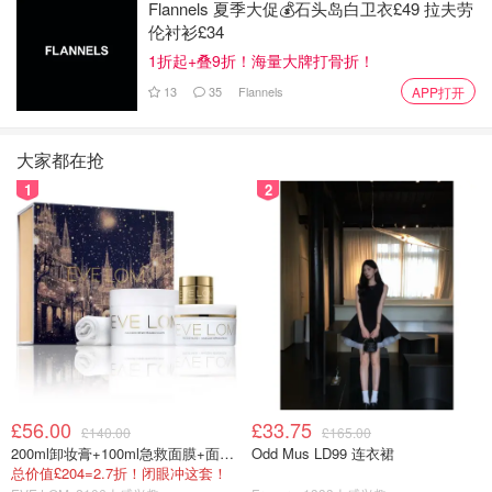
Flannels 夏季大促💰石头岛白卫衣£49 拉夫劳
伦衬衫£34
1折起+叠9折！海量大牌打骨折！
13
35
Flannels
APP打开
大家都在抢
1
2
£56.00
£33.75
£140.00
£165.00
200ml卸妆膏+100ml急救面膜+面霜+洁颜布
Odd Mus LD99 连衣裙
总价值£204=2.7折！闭眼冲这套！