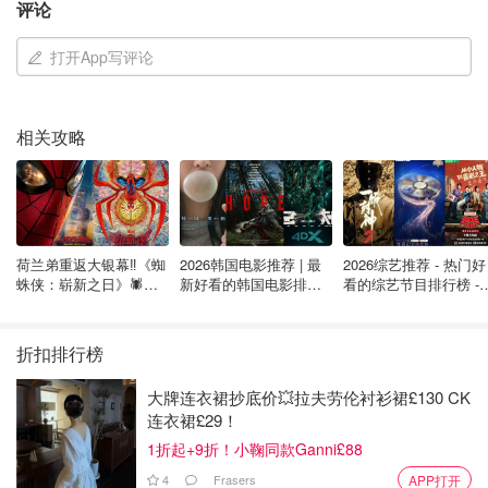
评论
图片来自于@bbc ，版权属于原作者
打开App写评论
很多人关心的一点是：这是不是恐袭？
相关攻略
目前警方明确表示，这起事件不被视为恐怖主义行为，也认
为对公众没有持续威胁。
虽然反恐部门曾参与调查，但警方
解释说，这在类似案件中属于常规流程，并不意味着事件本
身具有恐袭性质。
荷兰弟重返大银幕‼️《蜘
2026韩国电影推荐 | 最
2026综艺推荐 - 热门好
从地方政府的回应来看，这件事对当地社区的冲击确实不
蛛侠：崭新之日》🕷️北
新好看的韩国电影排行
看的综艺节目排行榜 - 
小。东米德兰兹地区（East Midlands）的市长Claire Ward
美热映中❣️阵容豪华✨🤩
榜，必看盘点！8月最
月最新:《​​披荆斩棘
新！(持续更新）
2026》回归啦
也提到，这对当晚在市中心的人来说是一次非常“令人害怕
折扣排行榜
的经历”，但她同时强调这是一起“严重但孤立的事件”。
大牌连衣裙抄底价💥拉夫劳伦衬衫裙£130 CK
如果你在英国生活，尤其是在中小城市，可能会有一种错
连衣裙£29！
觉：这里相对安全，突发恶性事件比较少。但其实这类事件
1折起+9折！小鞠同款Ganni£88
一旦发生，往往更容易引发心理上的不安。因为不像伦敦那
4
Frasers
APP打开