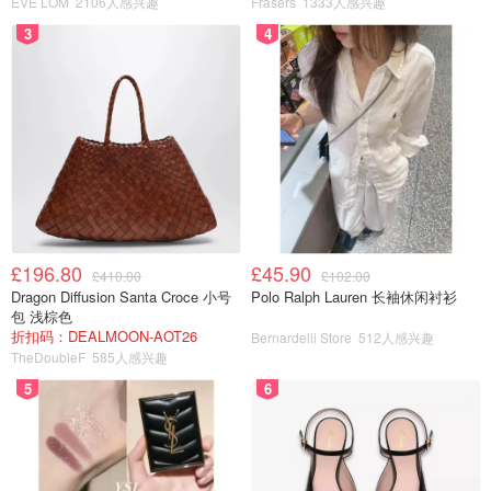
EVE LOM
2106人感兴趣
Frasers
1333人感兴趣
3
4
£196.80
£45.90
£410.00
£102.00
Dragon Diffusion Santa Croce 小号
Polo Ralph Lauren 长袖休闲衬衫
包 浅棕色
折扣码：DEALMOON-AOT26
Bernardelli Store
512人感兴趣
TheDoubleF
585人感兴趣
5
6