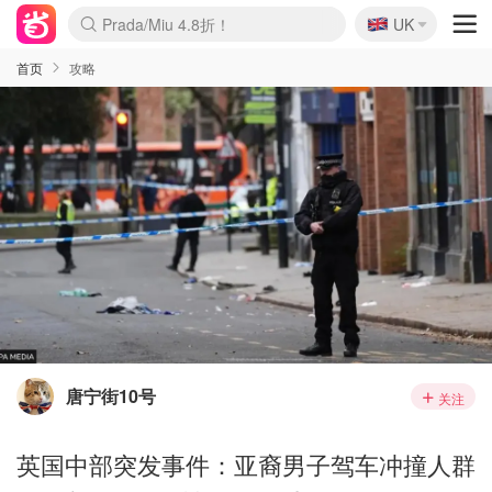
🇬🇧
Prada/Miu 4.8折！
UK
麦卢卡蜂蜜夏促！个位数！
啥？必胜客披萨5折！
首页
攻略
唐宁街10号
关注
英国中部突发事件：亚裔男子驾车冲撞人群