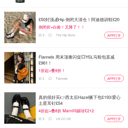
上网”
省钱君
377
£50封顶💰Hip 倒闭大清仓！阿迪德训鞋£20
倒闭价=白捡！又降了！！
10月1日起NHS全科医生诊所大变革！
3
The Hip Store
APP打开
全面开放在线咨询：以后看病不用等
两周了？
省钱君
488
Flannels 周末顶奢闪促💥YSL马鞍包直减
£961！
如果你喜欢我们的文章记得
❤
喜欢+⭐收藏+📣分享
哦，也可
1折起+叠9折！
以加小编服务号（DMxQianDuoDuo）了解更多英国优质折
2
Flannels
APP打开
扣和攻略内容~
信息来源：sky
真的很好买👉西太后Hazel腋下包£193/爱心
土星耳钉£54
4折起+叠8折 Marni玛丽珍£212
3
LN-CC UK
APP打开