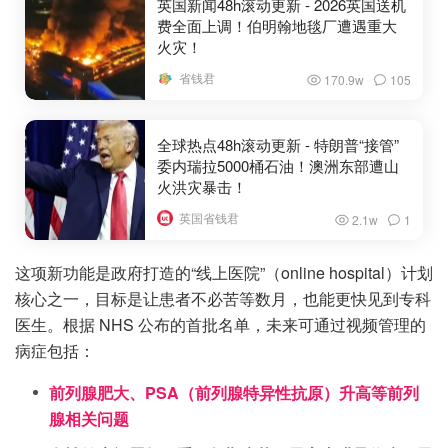
英国新闻48h滚动更新 - 2026英国送机
费全面上调！伯明翰地毯厂遭遇重大
火灾！
省钱君
170.9w
105
全球热点48h滚动更新 - 特朗普“接管”
委内瑞拉5000桶石油！澳洲东部遭山
火洪灾暴击！
英国省钱君
2.1w
1
这项新功能是政府打造的“线上医院”（online hospital）计划
核心之一，目标是让患者不必苦等数月，也能更快见到专科
医生。根据 NHS 公布的首批名单，未来可通过视频管理的
病症包括：
前列腺肥大、PSA（前列腺特异性抗原）升高等前列
腺相关问题