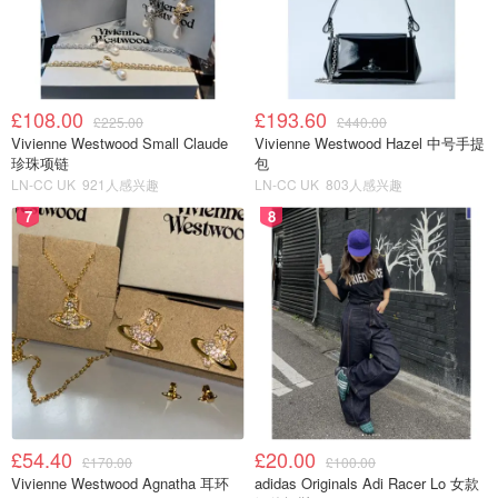
£108.00
£193.60
£225.00
£440.00
Vivienne Westwood Small Claude
Vivienne Westwood Hazel 中号手提
珍珠项链
包
LN-CC UK
921人感兴趣
LN-CC UK
803人感兴趣
7
8
£54.40
£20.00
£170.00
£100.00
Vivienne Westwood Agnatha 耳环
adidas Originals Adi Racer Lo 女款