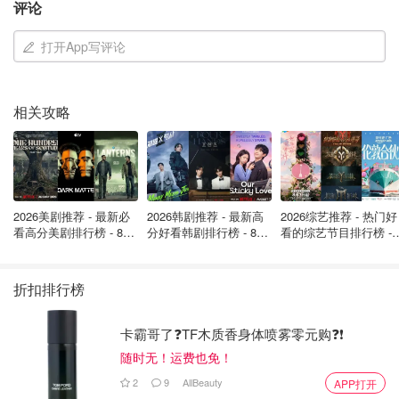
评论
打开App写评论
相关攻略
不过，视频问诊并不意味着完全“线上化”。检查、扫描、手
术等仍会在离患者最近的实体医院进行。NHS England 负
责择期护理的国家临床主任斯特拉·维格教授表示，更快
速、更便捷的诊断方式“将带来真实而积极的影响”。
2026美剧推荐 - 最新必
2026韩剧推荐 - 最新高
2026综艺推荐 - 热门好
这项改革也是英国医疗系统持续推进数字化的最新一步。去
看高分美剧排行榜 - 8月
分好看韩剧排行榜 - 8月
看的综艺节目排行榜 - 
年起，英格兰所有 GP 诊所已被要求提供在线预约服务，
最新: 《​​足球教练 》第
最新：丁海寅《我的荒
月最新:《​​伦敦合伙人
“线上医院”则是更进一步的扩展。
四季回归！
糖恋爱 》上线❣️
回归啦
折扣排行榜
英国医疗的未来，真的越来越像“手机点一点就能搞定”的时
代了。
卡霸哥了❓TF木质香身体喷雾零元购❓❗
随时无！运费也免！
英国医疗大变革！斯塔默宣布2027年
2
9
AllBeauty
APP打开
推出NHS在线医院，850万预约将“搬