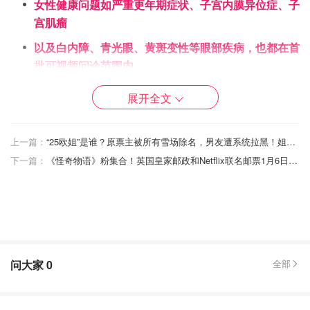
女性健康问题如严重更年期症状、子宫内膜异位症、子
宫肌瘤
以及白内障、青光眼、黄斑变性等眼部疾病，也都在首
批可视频问诊范围内
缺铁性贫血和炎症性肠病患者同样能受益
展开全文
流程也很简单：只要经全科医生（GP）转诊，患者就能通
过 NHS App 与英格兰各地的医生进行视频会诊。官员们希
上一篇：
“25欧姐”是谁？原票主被所有雪场除名，男友遭系统拉黑！姐们儿"神级操作"震惊全网！
望，这能有效缩短候诊名单，让患者在家就能完成初步诊
下一篇：
《怪奇物语》粉集合！英国皇家邮政和Netflix联名邮票1月6日起开放预订！
断。当然，如果你更喜欢面对面，也可以继续选择现场预
约，只是可能要等久一点。
问大家
0
全部