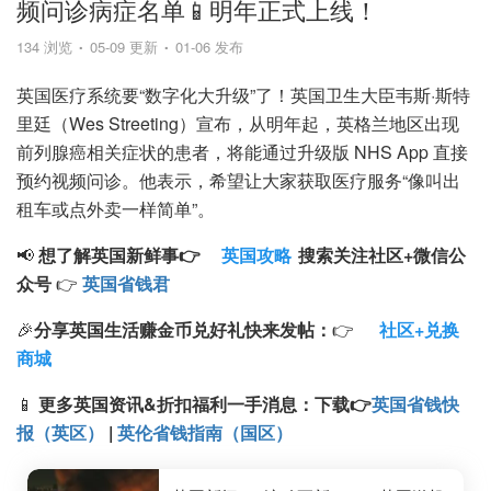
频问诊病症名单📱明年正式上线！
134 浏览
05-09 更新
01-06 发布
英国医疗系统要“数字化大升级”了！英国卫生大臣韦斯·斯特
里廷（Wes Streeting）宣布，从明年起，英格兰地区出现
前列腺癌相关症状的患者，将能通过升级版 NHS App 直接
预约视频问诊。他表示，希望让大家获取医疗服务“像叫出
租车或点外卖一样简单”。
📢
想了解英国新鲜事👉
英国攻略
搜索
关注
社区+
微信公
众号
👉
英国省钱君
🎉
分享英国生活赚金币兑好礼快来发帖：
👉
社区+兑换
商城
📱
更多英国资讯&折扣福利一手消息：
下载
👉
英国省钱快
报（英区）
|
英伦省钱指南（国区）