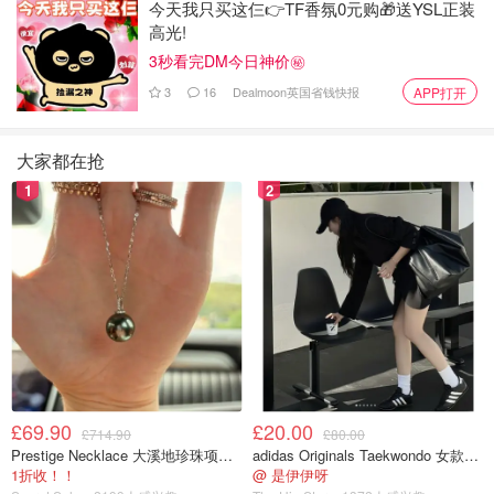
今天我只买这仨👉TF香氛0元购🎁送YSL正装
高光!
3秒看完DM今日神价㊙️
3
16
Dealmoon英国省钱快报
APP打开
大家都在抢
1
2
£69.90
£20.00
£714.90
£80.00
Prestige Necklace 大溪地珍珠项链 10-11mm
adidas Originals Taekwondo 女款黑色运动鞋
1折收！！
@ 是伊伊呀