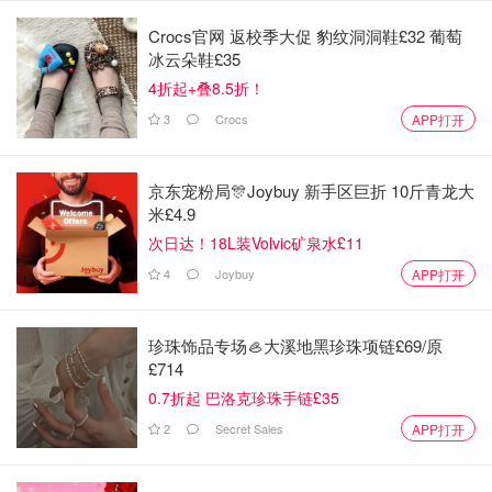
Crocs官网 返校季大促 豹纹洞洞鞋£32 葡萄
冰云朵鞋£35
4折起+叠8.5折！
3
Crocs
APP打开
京东宠粉局🎊Joybuy 新手区巨折 10斤青龙大
米£4.9
次日达！18L装Volvic矿泉水£11
4
Joybuy
APP打开
珍珠饰品专场🦪大溪地黑珍珠项链£69/原
£714
0.7折起 巴洛克珍珠手链£35
2
Secret Sales
APP打开