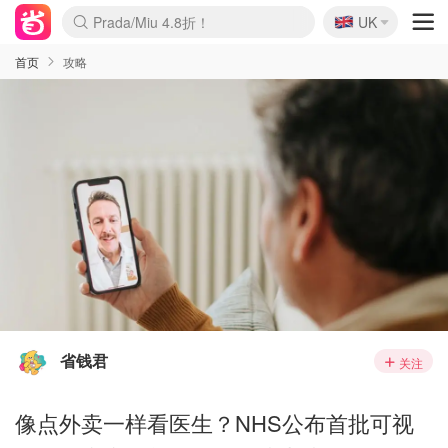
🇬🇧
Prada/Miu 4.8折！
UK
麦卢卡蜂蜜夏促！个位数！
啥？必胜客披萨5折！
首页
攻略
省钱君
关注
像点外卖一样看医生？NHS公布首批可视