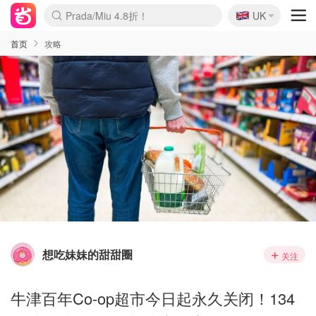
🇬🇧
Prada/Miu 4.8折！
UK
麦卢卡蜂蜜夏促！个位数！
啥？必胜客披萨5折！
首页
攻略
想吃妹妹的甜甜圈
关注
牛津百年Co-op超市今日起永久关闭！134