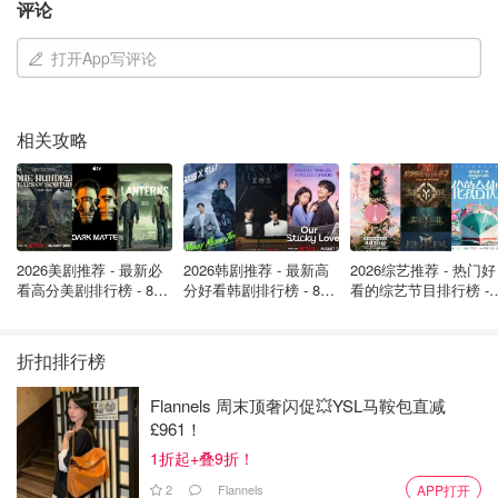
评论
警告，小型商店的声音在预算案前夕可能被忽视，并呼吁政
府提供更大力度的税收支持，以保护本地商业生态。
打开App写评论
英国便利店协会负责人詹姆斯·洛曼（James Lowman）也
指出，仅过去一年便利店的商业税账单就增加了超过 1 亿英
相关攻略
镑，未来随着税收减免减少，小店将面临更大压力。
一间百年老店的落幕，不只是商业变迁，也是英国本地商业
街困境的缩影。
如果你喜欢我们的文章记得
❤
喜欢+⭐收藏+📣分享
哦，也可
2026美剧推荐 - 最新必
2026韩剧推荐 - 最新高
2026综艺推荐 - 热门好
看高分美剧排行榜 - 8月
分好看韩剧排行榜 - 8月
看的综艺节目排行榜 - 
以加小编服务号（DMxQianDuoDuo）了解更多英国优质折
最新: 《​​足球教练 》第
最新：丁海寅《我的荒
月最新:《​​伦敦合伙人
扣和攻略内容~
四季回归！
糖恋爱 》上线❣️
回归啦
折扣排行榜
信息来源：express
Flannels 周末顶奢闪促💥YSL马鞍包直减
£961！
1折起+叠9折！
2
Flannels
APP打开