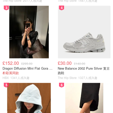
The Hip Store
2077人感兴趣
The Hip Store
1487人感兴趣
3
4
£152.00
£30.00
£295.00
£140.00
Dragon Diffusion Mini Flat Gora 深棕色手提包
New Balance 2002 Pure Silver 复古
朴彩英同款
跑鞋
HBX
1341人感兴趣
The Hip Store
1327人感兴趣
5
6