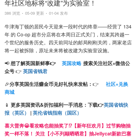
年社区地标将“改建”为实验室！
386 浏览
05-09 更新
01-04 发布
牛津海丁顿的居民今天迎来一段时代的终章——经营了 134
年 的 Co-op 超市分店将在本周日正式关门，结束其跨越一
个世纪的服务历史。四天前同址的邮局刚刚关闭，两家老店
将一起被拆除，原址未来将被改建为实验室设施。
📢
想了解英国新鲜事👉
英国攻略
搜索
关注
社区+
微信公
众号
👉
英国省钱君
🎉
分享英国生活赚金币兑好礼快来发帖：
👉
社区+兑换
商城
📱
更多英国资讯&折扣福利一手消息：
下载
👉
英国省钱快
报（英区）
|
英伦省钱指南（国区）
喜大普奔😀看攻略也能抽奖了⁉️【新年狂欢月】过节购物抽
奖一样不落！ 关注【小不列颠晒晒君】抽Jellycat新款巴塞