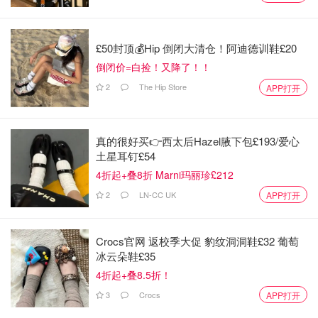
£50封顶💰Hip 倒闭大清仓！阿迪德训鞋£20
倒闭价=白捡！又降了！！
2
The Hip Store
APP打开
真的很好买👉西太后Hazel腋下包£193/爱心
土星耳钉£54
4折起+叠8折 Marni玛丽珍£212
2
LN-CC UK
APP打开
Crocs官网 返校季大促 豹纹洞洞鞋£32 葡萄
冰云朵鞋£35
4折起+叠8.5折！
3
Crocs
APP打开