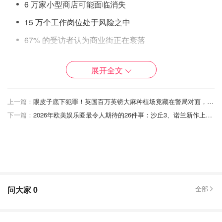
6 万家小型商店可能面临消失
15 万个工作岗位处于风险之中
67% 的受访者认为商业街正在衰落
78% 认为情况比五年前更糟
展开全文
83% 认为商业街对社区福祉至关重要
上一篇：
眼皮子底下犯罪！英国百万英镑大麻种植场竟藏在警局对面，警察每天路过都没发现…
下一篇：
2026年欧美娱乐圈最令人期待的26件事：沙丘3、诺兰新作上映、A妹跨界美国恐怖故事
问大家
0
全部
Co-op 首席执行官希琳·库里-哈克（Shirine Khoury-Haq）