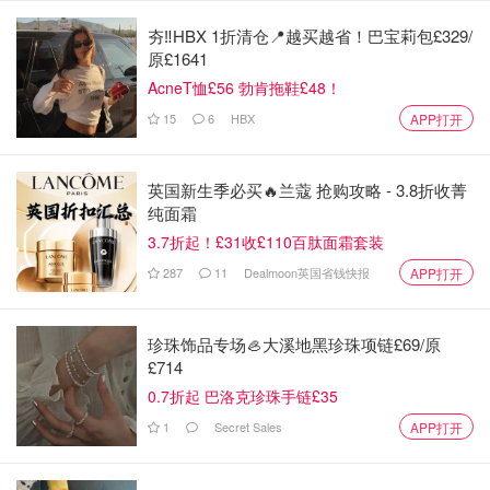
夯‼️HBX 1折清仓📍越买越省！巴宝莉包£329/
原£1641
AcneT恤£56 勃肯拖鞋£48！
15
6
HBX
APP打开
英国新生季必买🔥兰蔻 抢购攻略 - 3.8折收菁
纯面霜
3.7折起！£31收£110百肽面霜套装
287
11
Dealmoon英国省钱快报
APP打开
珍珠饰品专场🦪大溪地黑珍珠项链£69/原
£714
0.7折起 巴洛克珍珠手链£35
1
Secret Sales
APP打开