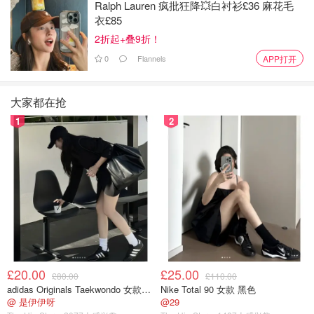
Ralph Lauren 疯批狂降💥白衬衫£36 麻花毛
衣£85
2折起+叠9折！
0
Flannels
APP打开
大家都在抢
1
2
£20.00
£25.00
£80.00
£110.00
adidas Originals Taekwondo 女款黑色运动鞋
Nike Total 90 女款 黑色
@ 是伊伊呀
@29