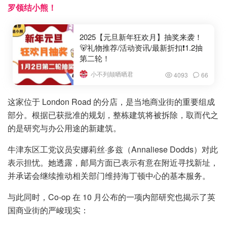
罗领结小熊！
2025【元旦新年狂欢月】抽奖来袭！
🐻礼物推荐/活动资讯/最新折扣❗1.2抽
第二轮！
小不列颠晒晒君
4093
66
这家位于 London Road 的分店，是当地商业街的重要组成
部分。根据已获批准的规划，整栋建筑将被拆除，取而代之
的是研究与办公用途的新建筑。
牛津东区工党议员安娜莉丝·多兹（Annaliese Dodds）对此
表示担忧。她透露，邮局方面已表示有意在附近寻找新址，
并承诺会继续推动相关部门维持海丁顿中心的基本服务。
与此同时，Co-op 在 10 月公布的一项内部研究也揭示了英
国商业街的严峻现实：