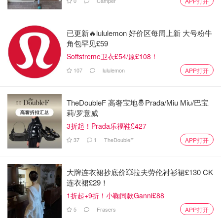
0
Camper
APP打开
《真爱至上》被炮轰“三观有问题”：会
说话的女人没人爱？
已更新🔥lululemon 好价区每周上新 大号粉牛
角包罕见£59
小不列颠晒晒君
168
Softstreme卫衣£54/原£108！
107
lululemon
APP打开
英国移民局爆丑闻！6名移民官被控盗
窃移民财物并洗钱！
TheDoubleF 高奢宝地🤴Prada/Miu Miu/巴宝
莉/罗意威
小不列颠晒晒君
117
3折起！Prada乐福鞋£427
37
1
TheDoubleF
APP打开
英国人不爱喝酒了？最新研究：饮酒
量创历史新低！
大牌连衣裙抄底价💥拉夫劳伦衬衫裙£130 CK
连衣裙£29！
小不列颠晒晒君
140
1折起+9折！小鞠同款Ganni£88
🌍12月27日全球热点新闻速递：今天国内&世界
5
Frasers
APP打开