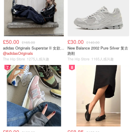
欧洲确认出现致命MERS病毒，致死率
37%，世卫组织通报全球19例病例
小不列颠晒晒君
261
£50.00
£30.00
特朗普精神状态正常吗？川普2025年
£165.00
£140.00
言行反常事件大盘点
adidas Originals Superstar II 女款串珠休闲鞋 黑色
New Balance 2002 Pure Silver 复古
@adidasOriginals
跑鞋
The Hip Store
1275人感兴趣
The Hip Store
1165人感兴趣
小不列颠晒晒君
207
7
8
🎈12月元旦跨年狂欢季：最新演出娱乐节日活
动推荐！
2025/2026英国跨年烟花 - 各大城市新
年烟花庆典盘点
VeronicasTeatime
4.5w
£50.00
£68.85