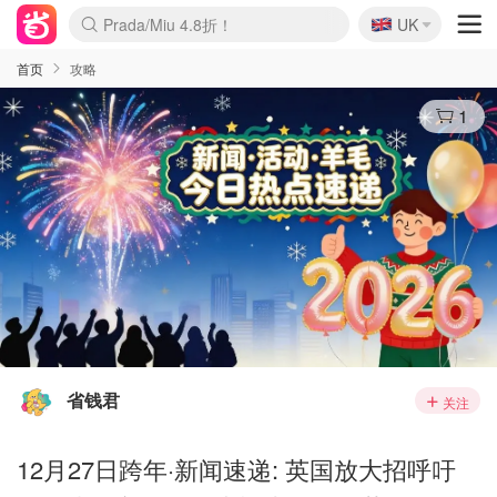
🇬🇧
Prada/Miu 4.8折！
UK
麦卢卡蜂蜜夏促！个位数！
啥？必胜客披萨5折！
首页
攻略
1
省钱君
关注
12月27日跨年·新闻速递: 英国放大招呼吁