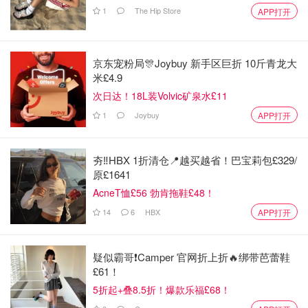
1
The Hip Store
APP打开
北极寒流来袭英国天气大“变脸”！13郡
新年起将迎降雪，冷空气一路南下直
逼伦敦！
京东宠粉局🎊Joybuy 新手区巨折 10斤青龙大
米£4.9
省钱君
195
次日达！18L装Volvic矿泉水£11
1
Joybuy
APP打开
英国拟设新市政税等级！部分家庭或
面临高达£7,500账单！
夯‼️HBX 1折清仓📍越买越省！巴宝莉包£329/
原£1641
省钱君
225
AcneT恤£56 勃肯拖鞋£48！
14
6
HBX
APP打开
2025年四分之三的英国汽车盗窃案未
破获，平均每天334辆车“凭空消失”
疑似霸哥❗️Camper 官网折上折🔥绑带芭蕾鞋
£61！
小不列颠晒晒君
155
5折起+叠8.5折！爆款乐福£68！