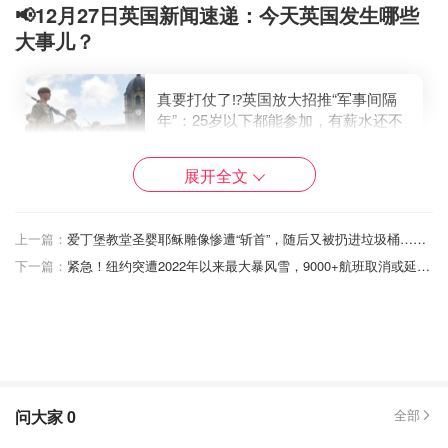
📢12月27日英国新闻速递：今天英国发生哪些
大事儿？
真要打仗了⁉️英国放大招推“军事间隔
年”：25岁以下都能参加，有薪水还不
用上前线！
省钱君
展开全文
381
太吓人了💥英国街头轿车失控直接“闯
上一篇：
爱丁堡教堂圣婴耶稣雕像惨遭“斩首”，随后又被扔进垃圾桶…神父当场愣住！
入”美发沙龙，一女子受伤送医！
下一篇：
紧急！纽约突遭2022年以来最大暴风雪，9000+航班取消或延误！
省钱君
144
爱丁堡教堂圣婴耶稣雕像惨遭“斩首”，
随后又被扔进垃圾桶…神父当场愣
问大家
0
全部
住！