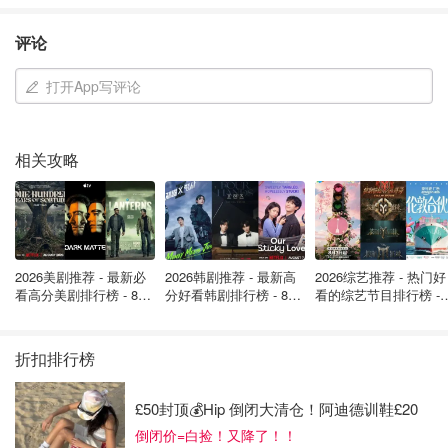
想吃妹妹的甜甜圈
178
评论
开箱：1000英镑奢侈百货拉炮里面有
打开App写评论
啥好东西？
小不列颠晒晒君
239
相关攻略
圣诞“水逆”！英国小镇水管爆裂致多户
家庭断水，南方水务公司被指“失职”！
2026美剧推荐 - 最新必
2026韩剧推荐 - 最新高
2026综艺推荐 - 热门好
省钱君
164
看高分美剧排行榜 - 8月
分好看韩剧排行榜 - 8月
看的综艺节目排行榜 - 
最新: 《​​足球教练 》第
最新：丁海寅《我的荒
月最新:《​​伦敦合伙人
四季回归！
糖恋爱 》上线❣️
回归啦
免费！伦敦俯瞰英格兰银行的屋顶花
折扣排行榜
园翻新后将对公众开发！
£50封顶💰Hip 倒闭大清仓！阿迪德训鞋£20
小不列颠晒晒君
140
倒闭价=白捡！又降了！！