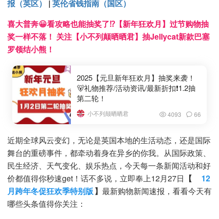
报（英区）
|
英伦省钱指南（国区）
喜大普奔😀看攻略也能抽奖了⁉️【新年狂欢月】过节购物抽
奖一样不落！ 关注【小不列颠晒晒君】抽Jellycat新款巴塞
罗领结小熊！
2025【元旦新年狂欢月】抽奖来袭！
🐻礼物推荐/活动资讯/最新折扣❗1.2抽
第二轮！
小不列颠晒晒君
4093
66
近期全球风云变幻，无论是英国本地的生活动态，还是国际
舞台的重磅事件，都牵动着身在异乡的你我。从国际政策、
民生经济、天气变化、娱乐热点，今天每一条新闻活动和好
价都值得你秒速get！话不多说，立即奉上12月27日
【
12
月跨年冬促狂欢季特别版
】
最新购物新闻速报，看看今天有
哪些头条值得你关注：