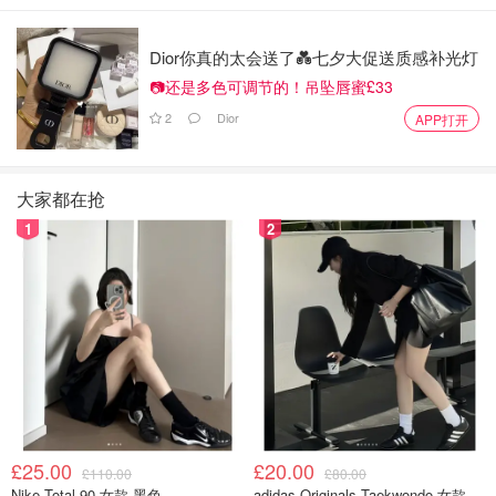
发生了什么？
Dior你真的太会送了💑七夕大促送质感补光灯
周大福“牛马”黄金吊坠被指阴阳打工
📷还是多色可调节的！吊坠唇蜜£33
人！网友：我自嘲可以，你别来CPU
我…
2
Dior
APP打开
想吃妹妹的甜甜圈
709
大家都在抢
萝卜纸巾蒸蚌！全网小猫开始考研！
1
2
小不列颠晒晒君
509
1
“盲眼龙婆”巴巴·万加2026年预言：外
星人到访、世界大战、AI崛起，全球巨
变要来了？
想吃妹妹的甜甜圈
859
£25.00
£20.00
£110.00
£80.00
Nike Total 90 女款 黑色
adidas Originals Taekwondo 女款黑色运动鞋