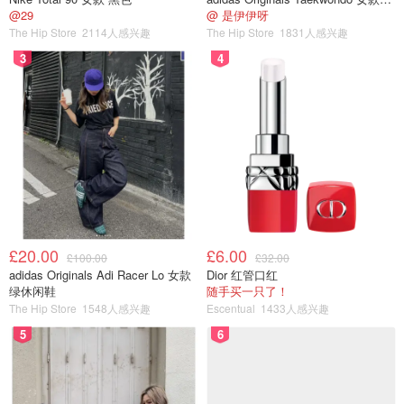
@29
@ 是伊伊呀
加州突遭“生死圣诞劫”！第二波洪水猛
The Hip Store
2114人感兴趣
The Hip Store
1831人感兴趣
袭泥石流吞噬房屋，16万家庭断电！
3
4
省钱君
104
“圣诞老人”竟是连环杀手？“慈祥”园艺
工连杀8人埋尸花盆16年，真相比惊悚
片离谱…
想吃妹妹的甜甜圈
195
£20.00
£6.00
£100.00
£32.00
adidas Originals Adi Racer Lo 女款
Dior 红管口红
特朗普又开炮！祝“卑鄙小人”爱泼斯坦
绿休闲鞋
随手买一只了！
同伙圣诞快乐，放话：享受最后一个
The Hip Store
1548人感兴趣
Escentual
1433人感兴趣
圣诞吧…
5
6
想吃妹妹的甜甜圈
133