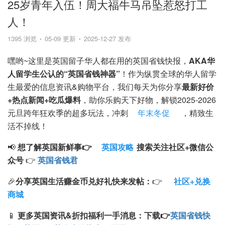
25岁青年入伍！周大福牛马吊坠惹怒打工
人！
1395 浏览
05-09 更新
2025-12-27 发布
嘿哟~这里是英国留子华人都在用的英国省钱快报，
AKA华
人留学生公认的“英国省钱神器”
！作为纵贯全球的华人留学
生最爱的信息资讯&购物平台，我们每天为你分享
最新好价
+热点新闻+吃瓜爆料
，助你乐购天下好物，解锁2025-2026
元旦跨年狂欢季的超多玩法，冲刺
年末冬促
，精致生
活不掉线！
📢
想了解英国新鲜事👉
英国攻略
搜索
关注
社区+
微信公
众号
👉
英国省钱君
🎉
分享英国生活赚金币兑好礼快来发帖：
👉
社区+兑换
商城
📱
更多英国资讯&折扣福利一手消息：
下载
👉
英国省钱快