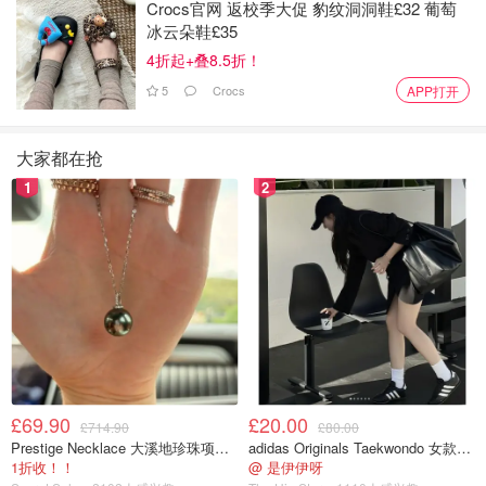
Crocs官网 返校季大促 豹纹洞洞鞋£32 葡萄
个校园都应该是安全和充满关爱的地方。✨
冰云朵鞋£35
4折起+叠8.5折！
英国新闻
5
Crocs
APP打开
大家都在抢
1
2
£69.90
£20.00
£714.90
£80.00
Prestige Necklace 大溪地珍珠项链 10-11mm
adidas Originals Taekwondo 女款黑色运动鞋
1折收！！
@ 是伊伊呀