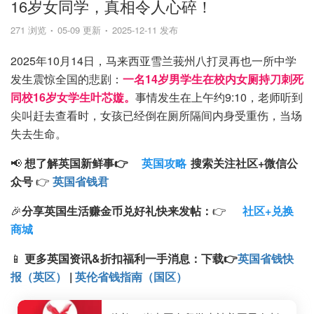
16岁女同学，真相令人心碎！
271 浏览
05-09 更新
2025-12-11 发布
2025年10月14日，马来西亚雪兰莪州八打灵再也一所中学
发生震惊全国的悲剧：
一名14岁男学生在校内女厕持刀刺死
同校16岁女学生叶芯嫙。
事情发生在上午约9:10，老师听到
尖叫赶去查看时，女孩已经倒在厕所隔间内身受重伤，当场
失去生命。
📢
想了解英国新鲜事👉
英国攻略
搜索
关注
社区+
微信公
众号
👉
英国省钱君
🎉
分享英国生活赚金币兑好礼快来发帖：
👉
社区+兑换
商城
📱
更多英国资讯&折扣福利一手消息：
下载
👉
英国省钱快
报（英区）
|
英伦省钱指南（国区）