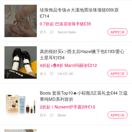
珍珠饰品专场🦪大溪地黑珍珠项链£69/原
£714
0.7折起 巴洛克珍珠手链£35
5
Secret Sales
APP打开
真的很好买👉西太后Hazel腋下包£193/爱心
土星耳钉£54
4折起+叠8折 Marni玛丽珍£212
4
LN-CC UK
APP打开
Boots 套装Top10🔥小棕瓶3正装礼盒£44 兰蔻
菁纯MD系列首折
在叶芯嫙的葬礼上，亲友同学们放飞气球表达悼念，母亲在
2折起！Nursem护手霜3件£10
社交平台上痛哭致谢公众支持，并回忆女儿是一个善良体
贴、活泼爱运动的孩子，希望她在另一个世界安好。
5
Boots
APP打开
这起悲剧提醒我们：每一个孩子的心理健康都不容忽视，每