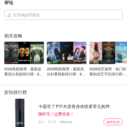
评论
打开App写评论
相关攻略
2026美剧推荐 - 最新必
2026韩剧推荐 - 最新高
2026综艺推荐 - 热门好
看高分美剧排行榜 - 8月
分好看韩剧排行榜 - 8月
看的综艺节目排行榜 - 
最新: 《​​足球教练 》第
最新：丁海寅《我的荒
月最新:《​​伦敦合伙人
四季回归！
糖恋爱 》上线❣️
回归啦
折扣排行榜
在案件调查过程中，警方提到目前认为情感因素和社交媒体
卡霸哥了❓TF木质香身体喷雾零元购❓❗
影响可能是促使嫌犯走向极端的重要原因。有消息指出，嫌
随时无！运费也免！
疑人曾写下奇怪笔记，后续曝光的手稿中能看到，他称
学校
7
15
AllBeauty
APP打开
里的人都是NPC，倒计时0天——“你们都要死了”
。