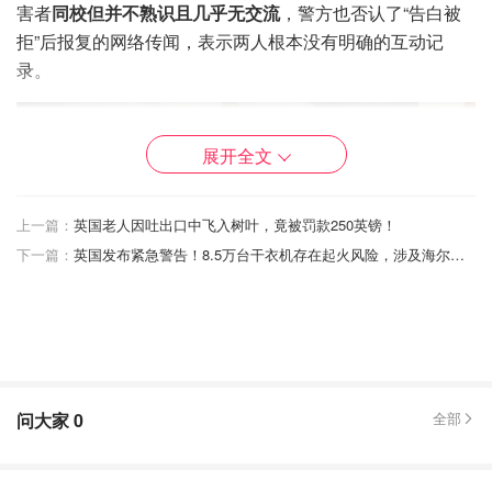
害者
同校但并不熟识且几乎无交流
，警方也否认了“告白被
拒”后报复的网络传闻，表示两人根本没有明确的互动记
录。
展开全文
上一篇：
英国老人因吐出口中飞入树叶，竟被罚款250英镑！
下一篇：
英国发布紧急警告！8.5万台干衣机存在起火风险，涉及海尔等众多大品牌！
问大家
0
全部