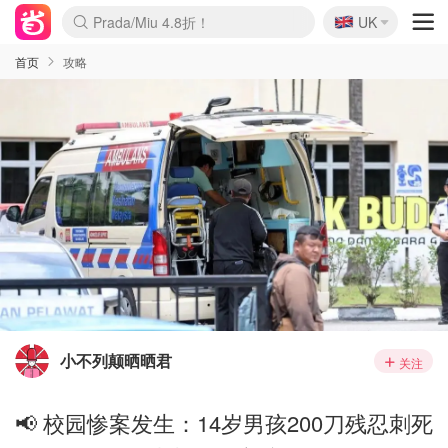
🇬🇧
Prada/Miu 4.8折！
UK
麦卢卡蜂蜜夏促！个位数！
啥？必胜客披萨5折！
首页
攻略
小不列颠晒晒君
关注
📢 校园惨案发生：14岁男孩200刀残忍刺死