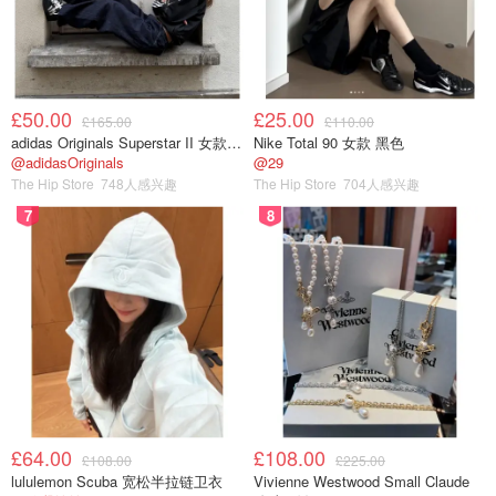
£50.00
£25.00
£165.00
£110.00
adidas Originals Superstar II 女款串珠休闲鞋 黑色
Nike Total 90 女款 黑色
@adidasOriginals
@29
The Hip Store
748人感兴趣
The Hip Store
704人感兴趣
7
8
£64.00
£108.00
£108.00
£225.00
lululemon Scuba 宽松半拉链卫衣
Vivienne Westwood Small Claude