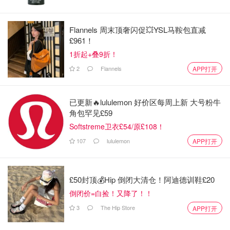
其他一些表述还有：“我就是正义”、“错的不是我是世界”、
Flannels 周末顶奢闪促💥YSL马鞍包直减
“我爱你芯嫙我会和你一起离开世界”、“怎么样NPC是我赢
£961！
了”...
1折起+叠9折！
2
Flannels
APP打开
已更新🔥lululemon 好价区每周上新 大号粉牛
角包罕见£59
Softstreme卫衣£54/原£108！
107
lululemon
APP打开
£50封顶💰Hip 倒闭大清仓！阿迪德训鞋£20
此案不仅震惊了马来西亚社会，家长、学生和教育界纷纷为
倒闭价=白捡！又降了！！
此反思学校安全机制的重要性。当局也加强呼吁：学校、家
3
The Hip Store
APP打开
庭、社交平台必须共同关注孩子们的心理动态，尽早预防类
似暴力事件的发生。