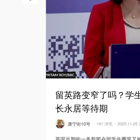
留英路变窄了吗？学生
长永居等待期
唐宁街10号
187 浏览
2025-11-2
英国近期的一条新闻在留学生圈里又