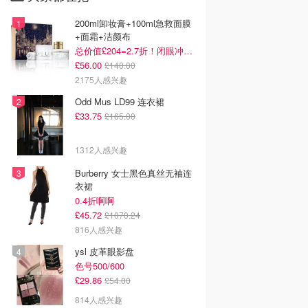
200ml卸妆膏+100ml急救面膜
+面霜+洁颜布
总价值£204=2.7折！闭眼冲这套！
£56.00
£140.00
2175人感兴趣
Odd Mus LD99 连衣裙
£33.75
£165.00
1312人感兴趣
Burberry 女士黑色真丝无袖连
衣裙
0.4折啊啊
£45.72
£1070.24
816人感兴趣
ysl 皮革眼影盘
色号500/600
£29.86
£54.00
814人感兴趣