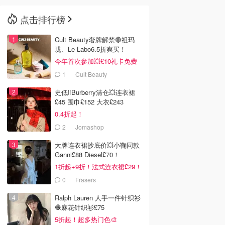
点击排行榜
🇳🇿
新西兰
Cult Beauty奢牌解禁🔴祖玛
珑、Le Labo6.5折爽买！
今年首次参加💥£10礼卡免费
拿
1
Cult Beauty
史低‼️Burberry清仓💥连衣裙
£45 围巾£152 大衣£243
0.4折起！
2
Jomashop
大牌连衣裙抄底价💥小鞠同款
Ganni£88 Diesel£70！
1折起+9折！法式连衣裙£29！
0
Frasers
Ralph Lauren 人手一件针织衫
🧶麻花针织衫£75
5折起！超多热门色🎨