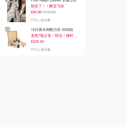
惊呆了！！断货飞快
£64.80
£144.00
576人感兴趣
12日香水倒数日历 2026款
竟然7瓶正装！秒没！随时补货蹲！！！
£225.00
574人感兴趣