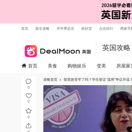
首页
新生攻略
开学季必买
抢好货
点击排行
商家导
英国攻略
首页
美食
购物娱乐
变美
房屋家
攻略首页
留英路变窄了吗？学生签证“滥用”争议升温
0
0
0
0