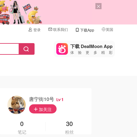
联系我们
英国
登录
下载App
🇺🇸
美国
下载 DealMoon App
体验更多精彩
🇨🇳
中国
🇨🇦
加拿大
🇬🇧
英国
🇩🇪
德国
唐宁街10号
1
🇫🇷
加关注
法国
🇮🇹
0
30
意大利
笔记
粉丝
🇦🇺
澳洲