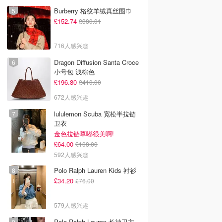
Burberry 格纹羊绒真丝围巾
£152.74
£380.01
716人感兴趣
Dragon Diffusion Santa Croce
小号包 浅棕色
£196.80
£410.00
672人感兴趣
lululemon Scuba 宽松半拉链
卫衣
金色拉链尊嘟很美啊!
£64.00
£108.00
592人感兴趣
Polo Ralph Lauren Kids 衬衫
£34.20
£76.00
579人感兴趣
Polo Ralph Lauren 长袖卫衣