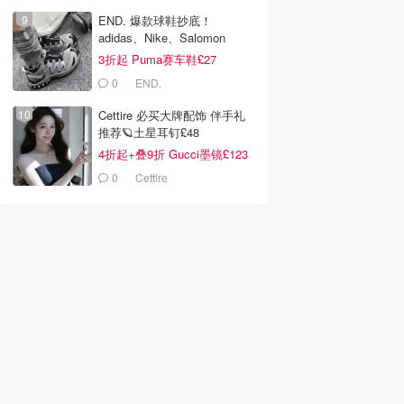
END. 爆款球鞋抄底！
adidas、Nike、Salomon
3折起 Puma赛车鞋£27
0
END.
Cettire 必买大牌配饰 伴手礼
推荐🪐土星耳钉£48
4折起+叠9折 Gucci墨镜£123
0
Cettire