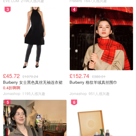
EVE LOM
2196人感兴趣
Frasers
1647人感兴趣
Marks &
8:00 AM–
通常11月27日晚提前开放
3
4
Spencer
8:00 PM
7:00 AM–
Currys
官网 11月28日0:00上线
8:00 PM
8:00 AM–
Argos
官网0:00或更早放价
10:00 PM
8:00 AM–
Boots
11月27日晚会员专区抢先买
8:00 PM
Tesco
正常营业
Clubcard专区提前开放
£45.72
£152.74
£1070.24
£380.01
Burberry 女士黑色真丝无袖连衣裙
Burberry 格纹羊绒真丝围巾
Asda
正常营业
黑五专区24小时滚动上新
0.4折啊啊
Jomashop
1195人感兴趣
Jomashop
951人感兴趣
Amazon UK
无实体
11月28日0:00 Prime提前抢
5
6
IKEA UK
正常营业
11月28日-12月2日黑五促销
9:00 AM–
WHSmith
文具/书籍同步打折
6:00 PM