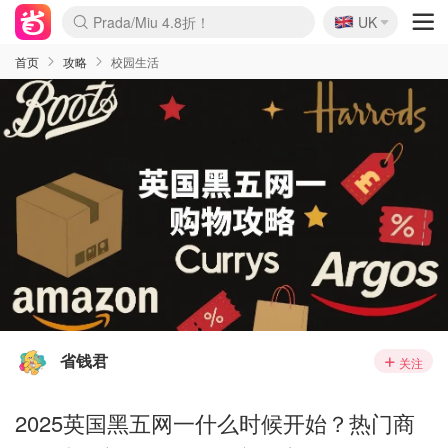
🇬🇧
Prada/Miu 4.8折！
UK
麦卢卡蜂蜜夏促！个位数！
啥？必胜客披萨5折！
首页
攻略
校园生活
省钱君
关注
2025英国黑五网一什么时候开始？热门商