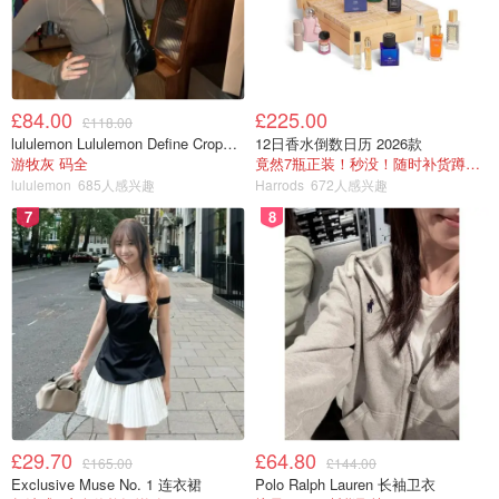
8:30 AM–
Ryman
11月27日晚黑五专区
6:00 PM
9:00 AM–
Paperchase
官网黑五0:00专区
7:00 PM
£84.00
£225.00
£118.00
lululemon Lululemon Define Cropped Nulu 短夹克
12日香水倒数日历 2026款
游牧灰 码全
竟然7瓶正装！秒没！随时补货蹲！！！
2025年英国网络星期一商家开门&电商网购时间
lululemon
685人感兴趣
Harrods
672人感兴趣
（12月1日）
7
8
网一主打线上折扣，实体店多数正常营业，重点在各大电商
平台！
2025年英国网络星期一热门商家营业时间&电商网购打折
时间
网一实体店
商家/平台
网一线上网购折扣开放
营业时间
£29.70
£64.80
£165.00
£144.00
Exclusive Muse No. 1 连衣裙
Polo Ralph Lauren 长袖卫衣
12月1日0:00网一专场；
Amazon UK
无实体店