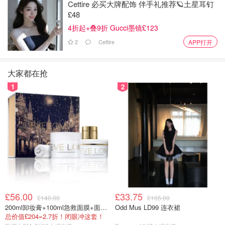
Cettire 必买大牌配饰 伴手礼推荐🪐土星耳钉
商场/店铺
黑五线上网购折扣开放
间
£48
4折起+叠9折 Gucci墨镜£123
因门店而
2
Cettire
异，主要店
APP打开
铺约
John Lewis
官网已提前上线黑五专区
8:00 AM–
大家都在抢
10:00 PM
1
2
10:00 AM–
10:00
官网同步黑五专场，通常
Selfridges
PM（牛津
0:00上线
街旗舰店）
10:00 AM–
Harrods
官网黑五专区同步
8:00 PM
9:00 AM–
Fenwick
官网黑五专场0:00开启
6:00 PM
£56.00
£33.75
£140.00
£165.00
10:00 AM–
Liberty London
200ml卸妆膏+100ml急救面膜+面霜+洁颜布
Odd Mus LD99 连衣裙
官网黑五促销0:00上线
8:00 PM
总价值£204=2.7折！闭眼冲这套！