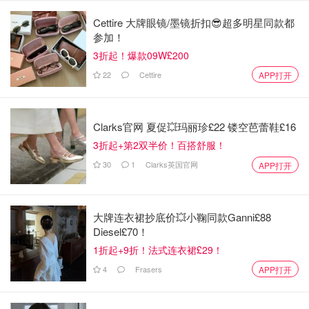
✅ 免邮门槛降低，部分商家推出"网一专属码"
Cettire 大牌眼镜/墨镜折扣😎超多明星同款都
参加！
想知道
英国黑色星期五VS网络星期一哪个折扣更好
更划
3折起！爆款09W£200
算？戳下方攻略查看
22
Cettire
APP打开
2025英国黑色星期五(Black Friday) vs
网络星期一(Cyber Monday) 哪个折扣
Clarks官网 夏促💥玛丽珍£22 镂空芭蕾鞋£16
更好？
3折起+第2双半价！百搭舒服！
省钱君
2563
30
1
Clarks英国官网
APP打开
2025年英国黑色星期五热门商场及店铺开门时
间（11月28日）
大牌连衣裙抄底价💥小鞠同款Ganni£88
Diesel£70！
2025商家黑五开门时间参考官网及新闻公布信息。
1折起+9折！法式连衣裙£29！
4
Frasers
APP打开
2025年英国黑色星期五热门商场及店铺营业打折时间
黑五营业时