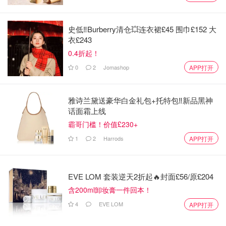
个星期一，专为线上购物打造的超级促销日。这一天，几乎
所有电商平台和品牌官网都会推出网购专属折扣，部分商品
史低‼️Burberry清仓💥连衣裙£45 围巾£152 大
的折扣力度甚至比黑五更大！
衣£243
0.4折起！
英国网络星期一时间：
2025年英国网络星期一时间：12月1
0
2
Jomashop
APP打开
日（星期一）
网络星期一的诞生，是因为黑五当天许多消费者还在上班，
雅诗兰黛送豪华白金礼包+托特包‼️新品黑神
无法到实体店排队。商家为了延续购物热潮，在周一推出线
话面霜上线
上大促，方便大家在办公室或家中轻松下单。近年来，网一
霸哥门槛！价值£230+
的线上销售额已超越黑五，成为电商平台的最大销售日！
1
2
Harrods
APP打开
英国网一特色：
✅ 100%线上折扣，无需排队、无需出门
EVE LOM 套装逆天2折起🔥封面£56/原£204
含200ml卸妆膏一件回本！
✅ 适合抢购时尚服饰、美妆、小家电、图书文具等轻便商品
4
EVE LOM
APP打开
✅ 旧款清仓力度更大（如上一代iPhone、去年款包包）