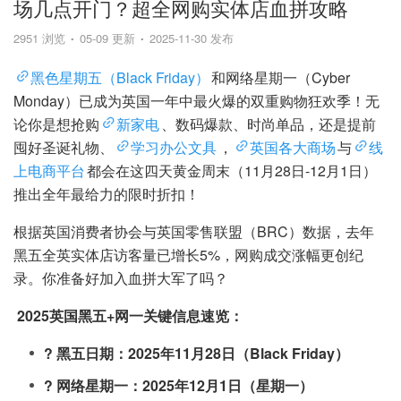
场几点开门？超全网购实体店血拼攻略
2951 浏览
05-09 更新
2025-11-30 发布
黑色星期五（Black Friday）
和网络星期一（Cyber
Monday）已成为英国一年中最火爆的双重购物狂欢季！无
论你是想抢购
新家电
、数码爆款、时尚单品，还是提前
囤好圣诞礼物、
学习办公文具
，
英国各大商场
与
线
上电商平台
都会在这四天黄金周末（11月28日-12月1日）
推出全年最给力的限时折扣！
根据英国消费者协会与英国零售联盟（BRC）数据，去年
黑五全英实体店访客量已增长5%，网购成交涨幅更创纪
录。你准备好加入血拼大军了吗？
2025英国黑五+网一关键信息速览：
?️ 黑五日期：2025年11月28日（Black Friday）
? 网络星期一：2025年12月1日（星期一）