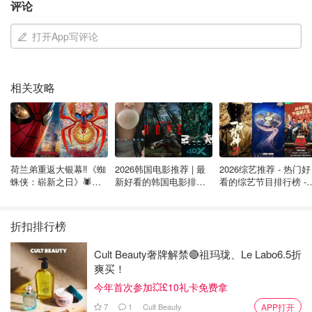
评论
家居用品和玩具，还有时尚服饰、美妆礼盒、文具潮品和圣
诞节精选。无论是打工人、留学生还是资深本地居民，黑五
打开App写评论
血拼季都不能错过！
英国黑五时间：
2025年的
英国黑色星期五
是在11月28日
相关攻略
（星期五），距离现在已经非常近啦！
英国黑五特色：
✅ 实体店人潮汹涌，适合抢购大件家电、电视、游戏机等需
要现场体验的商品
荷兰弟重返大银幕‼️《蜘
2026韩国电影推荐 | 最
2026综艺推荐 - 热门好
蛛侠：崭新之日》🕷️北
新好看的韩国电影排行
看的综艺节目排行榜 - 
美热映中❣️阵容豪华✨🤩
榜，必看盘点！8月最
月最新:《​​披荆斩棘
✅ 限时Doorbuster折扣（仅限门店前几小时）
新！(持续更新）
2026》回归啦
折扣排行榜
✅ 新款电子产品首次降价（如最新iPhone、MacBook）
Cult Beauty奢牌解禁🔴祖玛珑、Le Labo6.5折
2025英国Cyber Monday网络星期一是什么时
爽买！
候？
今年首次参加💥£10礼卡免费拿
网络星期一（Cyber Monday）是紧随黑色星期五后的第一
7
1
Cult Beauty
APP打开