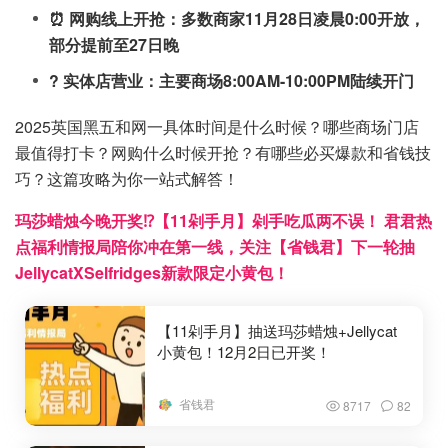
⏰ 网购线上开抢：多数商家11月28日凌晨0:00开放，
部分提前至27日晚
? 实体店营业：主要商场8:00AM-10:00PM陆续开门
2025英国黑五和网一具体时间是什么时候？哪些商场门店
最值得打卡？网购什么时候开抢？有哪些必买爆款和省钱技
巧？这篇攻略为你一站式解答！
玛莎蜡烛今晚开奖⁉️【11剁手月】剁手吃瓜两不误！ 君君热
点福利情报局陪你冲在第一线，关注【省钱君】下一轮抽
JellycatXSelfridges新款限定小黄包！
【11剁手月】抽送玛莎蜡烛+Jellycat
小黄包！12月2日已开奖！
省钱君
8717
82