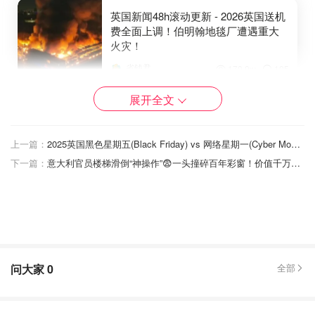
英国新闻48h滚动更新 - 2026英国送机
费全面上调！伯明翰地毯厂遭遇重大
火灾！
省钱君
170.9w
105
展开全文
全球热点48h滚动更新 - 特朗普“接管”
委内瑞拉5000桶石油！澳洲东部遭山
火洪灾暴击！
上一篇：
2025英国黑色星期五(Black Friday) vs 网络星期一(Cyber Monday) 哪个折扣更好？
下一篇：
意大利官员楼梯滑倒“神操作”😨一头撞碎百年彩窗！价值千万艺术品瞬间成渣
英国省钱君
2.1w
1
2025英国Black Friday黑色星期五是什么时
候？
黑色星期五（Black Friday）
是指美国感恩节后第二天
问大家
0
全部
（即十一月第四个星期五），在英国同样被视为全年最大规
模的购物盛事。当天，全英各大商场、百货公司、电商平台
都会推出超大力度限时折扣，不仅能淘到家电、电子产品、