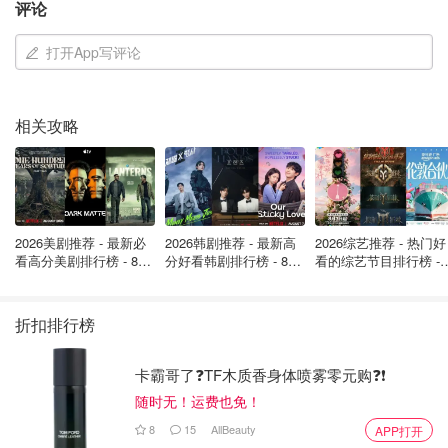
评论
玛莎百货因其高定价而受到质疑，购物者们认为“半根法棍
面包”不可能值4.50英镑。但超市坚称
产品一经推出便被抢
打开App写评论
购一空
，夏季上市后销量增长了近五分之一。
这部分归功于社交媒体上的成功。一篇推广该产品的帖子在
相关攻略
7月爆红，在
全球范围内获得了160万次点赞
。截至目前，
英国消费者已购买了7.5万包
。
初看之下，玛莎百货的“水晶面包”并不怎么诱人。它比法棍
更扁平，形状也不规则，
看起来就像两片被人压扁的恰巴塔
2026美剧推荐 - 最新必
2026韩剧推荐 - 最新高
2026综艺推荐 - 热门好
面包
。它被标记为“生的”，必须冷藏并在食用前烘烤。
看高分美剧排行榜 - 8月
分好看韩剧排行榜 - 8月
看的综艺节目排行榜 - 
最新: 《​​足球教练 》第
最新：丁海寅《我的荒
月最新:《​​伦敦合伙人
四季回归！
糖恋爱 》上线❣️
回归啦
然而，一旦烤得金黄酥脆，这款面包就变得诱人多了。里面
折扣排行榜
依然柔软微韧，而外皮则酥脆，带着一丝焦糖般的风味。
当然，这远不是市面上唯一价格不菲的烘焙产品：伦敦
卡霸哥了❓TF木质香身体喷雾零元购❓❗
Poilane面包店的2公斤酸面包售价14.50英镑；Gail's的2公
随时无！运费也免！
斤酸面包售价13英镑；Happy Sky Bakery的东京牛奶面包
8
15
AllBeauty
APP打开