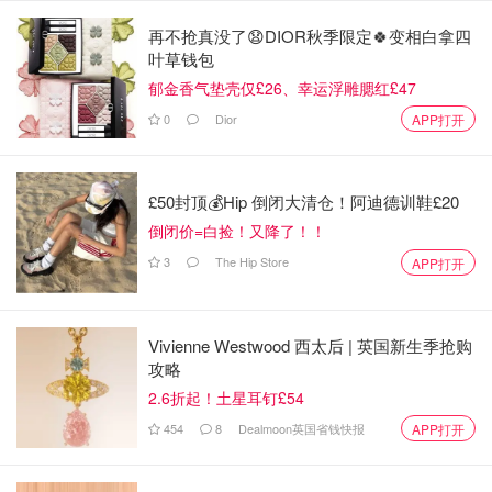
再不抢真没了😧DIOR秋季限定🍀变相白拿四
叶草钱包
郁金香气垫壳仅£26、幸运浮雕腮红£47
0
Dior
APP打开
“水晶面包”于2004年在巴塞罗那发明，由西班牙烘焙师乔迪·
诺门创造。据称，诺门“厌倦了听到面包屑会让人发胖的说
法”，于是“决定创造
一种没有面包屑的面包
”。
£50封顶💰Hip 倒闭大清仓！阿迪德训鞋£20
这种面包内部呈中空蜂窝状，
拥有大而不规则的气孔。
面团
倒闭价=白捡！又降了！！
非常稀疏，在某些地方几乎是透明的。外皮薄脆酥香，质地
3
The Hip Store
APP打开
脆弱，
像水晶一样容易碎裂
。
如今，“水晶面包”几乎在西班牙的每一家咖啡馆、餐厅和小
Vivienne Westwood 西太后 | 英国新生季抢购
吃店都能找到。在超市连锁店Mercadona的网站上，
你可以
攻略
用1.30欧元买到四个大号“玻璃面包”卷
。
2.6折起！土星耳钉£54
454
8
Dealmoon英国省钱快报
APP打开
那么，究竟是什么让玛莎百货的“水晶面包”如此昂贵？也许
是其稀有价值。虽然英国也有手工生产商，
但玛莎百货是首