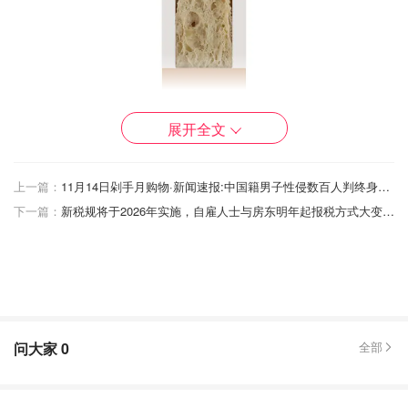
展开全文
上一篇：
11月14日剁手月购物·新闻速报:中国籍男子性侵数百人判终身监禁！21岁中国留学生失踪！
下一篇：
新税规将于2026年实施，自雇人士与房东明年起报税方式大变革！
这款产品被描述为“轻盈、酥脆的面包”，旨在烤制后搭配特
问大家
0
全部
制番茄抹酱食用。这种由番茄、橄榄油和盐制成的250毫升
酱料，售价2.50英镑
。