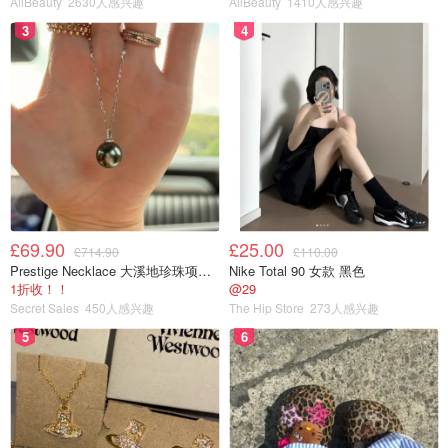
AllBeauty
2630人感兴趣
AllBeauty
1410人感兴趣
腿味的版本，
两种都售价4英镑。这些包装只含一片面包
，
3
4
而且热量很高：每片加料面包含有多达306卡路里；而普通
原味面包每片201卡路里。
相比之下，一片标准的超市白面包只含30-80卡路里。
玛莎百货的一位内部人士说：“每一片‘水晶面包’都倾注了大
量心血。这是一款非常专业的产品，严格按照传统工艺制
作。”一位发言人补充说，它使用的都是“餐厅品质的食材”。
那么，你觉得备受追捧的“玻璃面包”是否名副其实呢？
£69.90
£25.00
£714.90
£110.00
Prestige Necklace 大溪地珍珠项链 10-11mm
Nike Total 90 女款 黑色
1折收！！
@29
玛莎圣诞狂飙
Secret Sales
450人感兴趣
The Hip Store
273人感兴趣
5
6