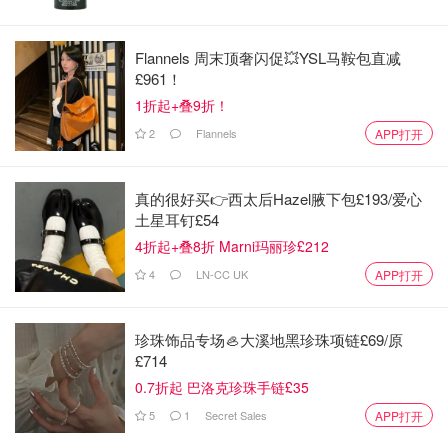
售价11.40英镑。你甚至可以在
哈罗德百货购买刻有姓名首
字母的定制面包，售价17英镑左右
。
Flannels 周末顶奢闪促💥YSL马鞍包直减
尽管如此，如果按每片价格来比较，这些面包与玛莎百货的
£961！
“水晶面包”相比，仍然相对划算。
1折起+叠9折！
2
Flannels
APP打开
真的很好买👉西太后Hazel腋下包£193/爱心
土星耳钉£54
4折起+叠8折 Marni玛丽珍£212
4
LN-CC UK
APP打开
珍珠饰品专场🦪大溪地黑珍珠项链£69/原
£714
0.7折起 巴洛克珍珠手链£35
5
1
Secret Sales
APP打开