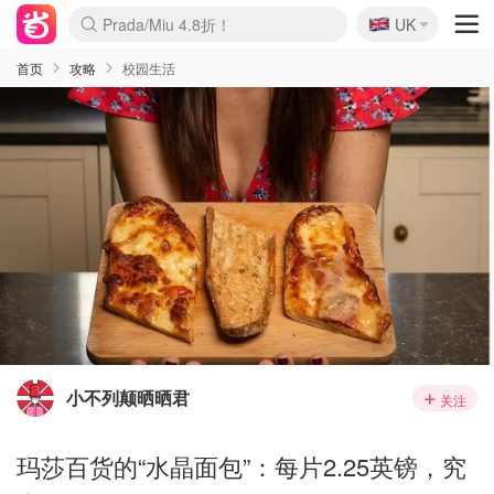
🇬🇧
Prada/Miu 4.8折！
UK
麦卢卡蜂蜜夏促！个位数！
啥？必胜客披萨5折！
首页
攻略
校园生活
小不列颠晒晒君
关注
玛莎百货的“水晶面包”：每片2.25英镑，究