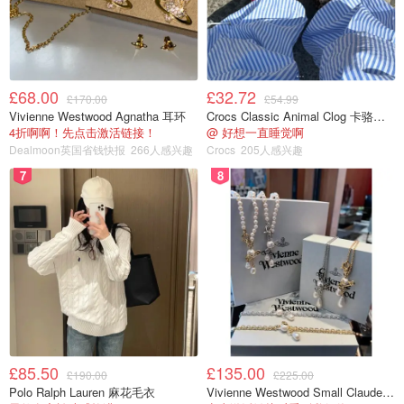
£68.00
£32.72
£170.00
£54.99
Vivienne Westwood Agnatha 耳环
Crocs Classic Animal Clog 卡骆驰动物印花洞洞鞋
4折啊啊！先点击激活链接！
@ 好想一直睡觉啊
Dealmoon英国省钱快报
266人感兴趣
Crocs
205人感兴趣
7
8
£85.50
£135.00
£190.00
£225.00
Polo Ralph Lauren 麻花毛衣
Vivienne Westwood Small Claude 珍珠项链