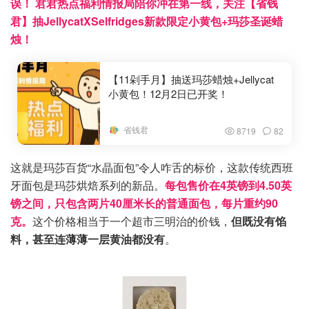
误！ 君君热点福利情报局陪你冲在第一线，关注【省钱
君】抽JellycatXSelfridges新款限定小黄包+玛莎圣诞蜡
烛！
【11剁手月】抽送玛莎蜡烛+Jellycat
小黄包！12月2日已开奖！
省钱君
8719
82
这就是玛莎百货“水晶面包”令人咋舌的标价，这款传统西班
牙面包是玛莎烘焙系列的新品。
每包售价在4英镑到4.50英
镑之间，只包含两片40厘米长的普通面包，每片重约90
克。
这个价格相当于一个超市三明治的价钱，
但既没有馅
料，甚至连薄薄一层黄油都没有
。