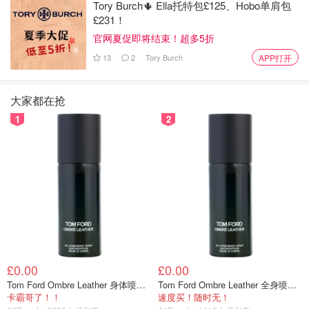
家销售它的高街零售商
。
Tory Burch🌵 Ella托特包£125、Hobo单肩包
£231！
烘焙专家朱丽叶·希尔补充说，由于
其高含水量，这是一种
官网夏促即将结束！超多5折
不容易制作的面包
。“有些‘pan de cristal’的含水量可高达
13
2
Tory Burch
APP打开
100%，这使得面团非常湿润、黏稠，难以操作。它必须由
经验丰富的手工烘焙大师制作——
新手是做不出来的
。”
大家都在抢
这款面包在西班牙由传统烘焙师制作，使用两种面粉，以及
1
2
水、酵母、盐、特级初榨橄榄油和麸质。
£0.00
£0.00
Tom Ford Ombre Leather 身体喷雾 150ml
Tom Ford Ombre Leather 全身喷雾 150ml
消费者还可以选择烟熏奶酪番茄味或马苏里拉奶酪塞拉诺火
卡霸哥了！！
速度买！随时无！