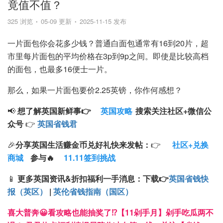
竟值不值？
325 浏览
05-09 更新
2025-11-15 发布
一片面包你会花多少钱？普通白面包通常有16到20片，超
市里每片面包的平均价格在3p到9p之间。即使是比较高档
的面包，也最多16便士一片。
那么，如果一片面包要价2.25英镑，你作何感想？
📢
想了解英国新鲜事👉
英国攻略
搜索
关注
社区+
微信公
众号
👉
英国省钱君
🎉
分享英国生活赚金币兑好礼快来发帖：
👉
社区+兑换
商城
参与🔥
11.11签到挑战
📱
更多英国资讯&折扣福利一手消息：
下载
👉
英国省钱快
报（英区）
|
英伦省钱指南（国区）
喜大普奔😀看攻略也能抽奖了⁉️【11剁手月】剁手吃瓜两不