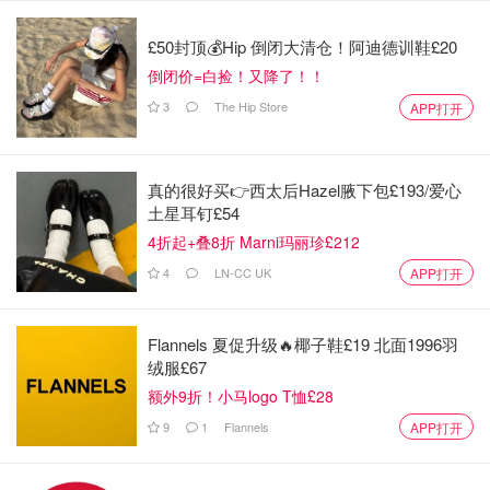
£50封顶💰Hip 倒闭大清仓！阿迪德训鞋£20
倒闭价=白捡！又降了！！
3
The Hip Store
APP打开
城际列车班次大幅减少，多条主要线路班次减半。德文郡埃
克塞特至巴恩斯特普尔线路因洪水关闭至周日。
真的很好买👉西太后Hazel腋下包£193/爱心
天气预警详情
土星耳钉£54
4折起+叠8折 Marni玛丽珍£212
除两个琥珀色预警外，周五还发布三个黄色风雨预警
。英格
兰东部、伦敦等地从今早6点至周六早上6点处于黄色降雨预
4
LN-CC UK
APP打开
警下。
Flannels 夏促升级🔥椰子鞋£19 北面1996羽
另外，德比郡、英格兰西北部等地从中午到午夜发布两个强
绒服£67
风预警。预计下午和晚上将出现50-60英里/小时阵风，沿海
额外9折！小马logo T恤£28
地区可能达70英里/小时。
9
1
Flannels
APP打开
24小时降雨量堪比一月