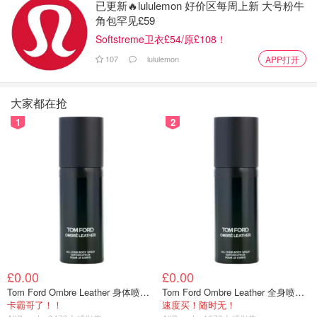
风暴克劳迪娅将带来持续强降雨，部分地区预计达150毫
已更新🔥lululemon 好价区每周上新 大号粉牛
角包罕见£59
米。威尔士和中部地区周五中午至午夜处于琥珀色预警下。
Softstreme卫衣£54/原£108！
威尔士大部分地区预计50-75毫米降雨，高地可能达100-
107
lululemon
APP打开
150毫米。英格兰多地预计40-60毫米降雨，部分地区将达
80毫米。
大家都在抢
1
2
英国新闻
£0.00
£0.00
Tom Ford Ombre Leather 身体喷雾 150ml
Tom Ford Ombre Leather 全身喷雾 150ml
卡霸哥了！！
速度买！随时无！