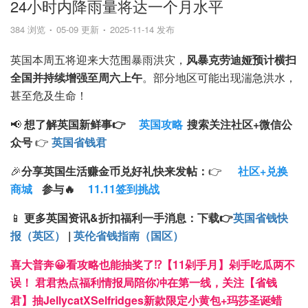
24小时内降雨量将达一个月水平
384 浏览
05-09 更新
2025-11-14 发布
英国本周五将迎来大范围暴雨洪灾，
风暴克劳迪娅预计横扫
全国并持续增强至周六上午
。部分地区可能出现湍急洪水，
甚至危及生命！
📢
想了解英国新鲜事👉
英国攻略
搜索
关注
社区+
微信公
众号
👉
英国省钱君
🎉
分享英国生活赚金币兑好礼快来发帖：
👉
社区+兑换
商城
参与🔥
11.11签到挑战
📱
更多英国资讯&折扣福利一手消息：
下载
👉
英国省钱快
报（英区）
|
英伦省钱指南（国区）
喜大普奔😀看攻略也能抽奖了⁉️【11剁手月】剁手吃瓜两不
误！ 君君热点福利情报局陪你冲在第一线，关注【省钱
君】抽JellycatXSelfridges新款限定小黄包+玛莎圣诞蜡