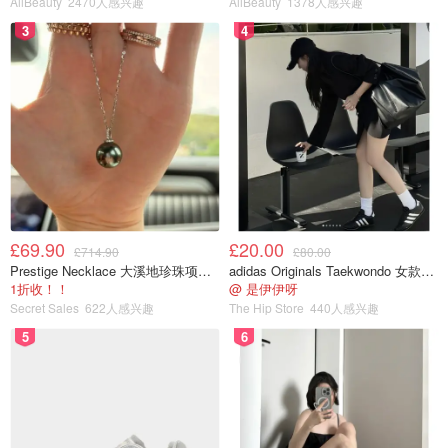
AllBeauty
2470人感兴趣
AllBeauty
1378人感兴趣
3
4
£69.90
£20.00
£714.90
£80.00
Prestige Necklace 大溪地珍珠项链 10-11mm
adidas Originals Taekwondo 女款黑色运动鞋
1折收！！
@ 是伊伊呀
Secret Sales
622人感兴趣
The Hip Store
440人感兴趣
5
6