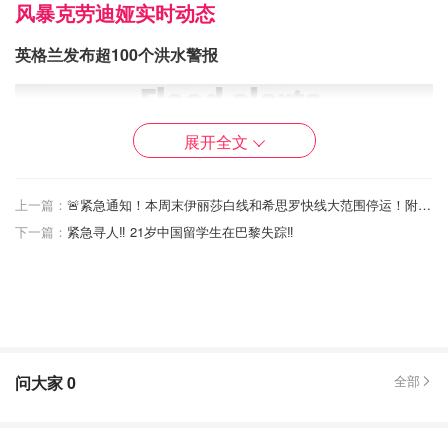
风暴克劳迪娅实时动态
英格兰发布超100个洪水警报
展开全文
上一篇：
🚨紧急通知！本周末伊丽莎白线和希思罗快线大范围停运！附伦敦希思罗机场交通指南！
下一篇：
紧急寻人‼️ 21岁中国留学生在巴黎失踪‼️
问大家
0
全部