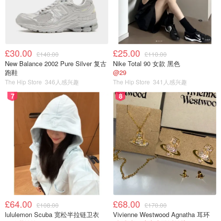
£30.00
£25.00
£140.00
£110.00
New Balance 2002 Pure Silver 复古
Nike Total 90 女款 黑色
跑鞋
@29
The Hip Store
346人感兴趣
The Hip Store
341人感兴趣
7
8
£64.00
£68.00
£108.00
£170.00
lululemon Scuba 宽松半拉链卫衣
Vivienne Westwood Agnatha 耳环