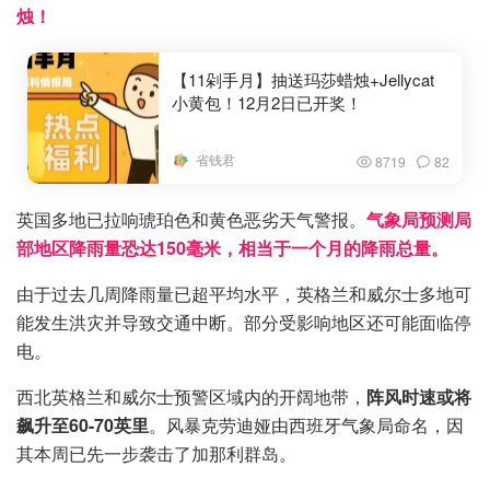
烛！
【11剁手月】抽送玛莎蜡烛+Jellycat
小黄包！12月2日已开奖！
省钱君
8719
82
英国多地已拉响琥珀色和黄色恶劣天气警报。
气象局预测局
部地区降雨量恐达150毫米，相当于一个月的降雨总量。
由于过去几周降雨量已超平均水平，英格兰和威尔士多地可
能发生洪灾并导致交通中断。部分受影响地区还可能面临停
电。
西北英格兰和威尔士预警区域内的开阔地带，
阵风时速或将
飙升至60-70英里
。风暴克劳迪娅由西班牙气象局命名，因
其本周已先一步袭击了加那利群岛。