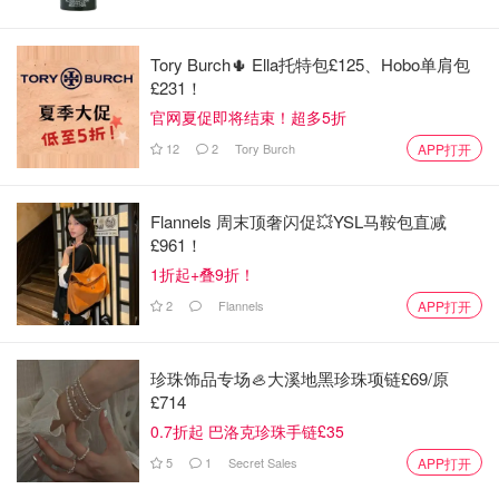
Tory Burch🌵 Ella托特包£125、Hobo单肩包
£231！
数百趟列车因风暴取消
官网夏促即将结束！超多5折
12
2
Tory Burch
APP打开
Northern Rail北方铁路公司警告乘客"除非必要请勿出
行"，已取消多条线路列车。TransPennine Express, East
Midlands Railway和Avanti West Coast
等公司也取消数
Flannels 周末顶奢闪促💥YSL马鞍包直减
£961！
十趟列车。
1折起+叠9折！
2
Flannels
APP打开
珍珠饰品专场🦪大溪地黑珍珠项链£69/原
£714
0.7折起 巴洛克珍珠手链£35
5
1
Secret Sales
APP打开