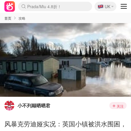
🇬🇧
Prada/Miu 4.8折！
UK
麦卢卡蜂蜜夏促！个位数！
啥？必胜客披萨5折！
首页
攻略
小不列颠晒晒君
关注
风暴克劳迪娅实况：英国小镇被洪水围困，