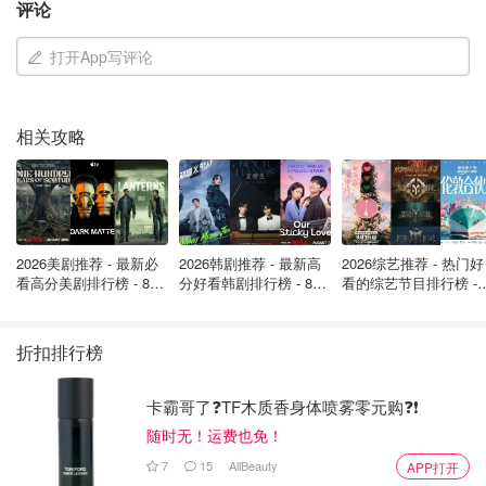
环境局已在英格兰发布102个洪水警报和3个洪水预警。预
评论
计洪灾将影响多个区域，包括湖区的凯西克露营地、卡莱尔
打开App写评论
市的伊甸河流域等。大家可以在这里
搜索自己的地区邮
政编码
。
相关攻略
2026美剧推荐 - 最新必
2026韩剧推荐 - 最新高
2026综艺推荐 - 热门好
看高分美剧排行榜 - 8月
分好看韩剧排行榜 - 8月
看的综艺节目排行榜 - 
最新: 《​​足球教练 》第
最新：丁海寅《我的荒
月最新:《​​伦敦合伙人
四季回归！
糖恋爱 》上线❣️
回归啦
折扣排行榜
卡霸哥了❓TF木质香身体喷雾零元购❓❗
随时无！运费也免！
7
15
AllBeauty
APP打开