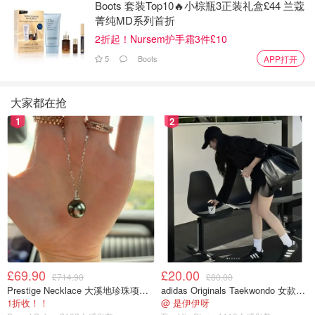
Boots 套装Top10🔥小棕瓶3正装礼盒£44 兰蔻
菁纯MD系列首折
2折起！Nursem护手霜3件£10
5
Boots
APP打开
大家都在抢
1
2
£69.90
£20.00
£714.90
£80.00
Prestige Necklace 大溪地珍珠项链 10-11mm
adidas Originals Taekwondo 女款黑色运动鞋
1折收！！
@ 是伊伊呀