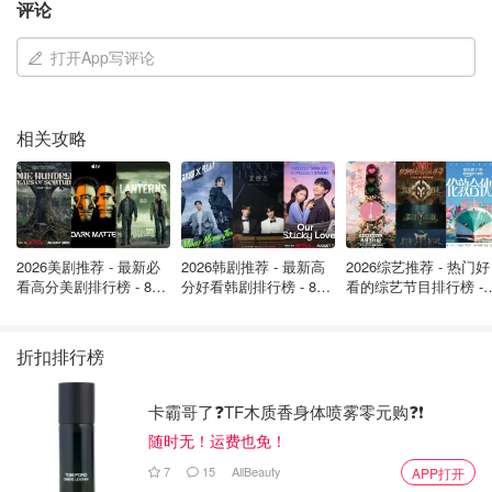
评论
打开App写评论
相关攻略
他径直走向唱片机。唱针落下瞬间，他仿佛回到年轻时挥洒
汗水的夜店时光。
2026美剧推荐 - 最新必
2026韩剧推荐 - 最新高
2026综艺推荐 - 热门好
看高分美剧排行榜 - 8月
分好看韩剧排行榜 - 8月
看的综艺节目排行榜 - 
最新: 《​​足球教练 》第
最新：丁海寅《我的荒
月最新:《​​伦敦合伙人
在舞动的人群中，父亲看到羞涩的少年儿子正向他张望。接
四季回归！
糖恋爱 》上线❣️
回归啦
着，他脑海中浮现儿子蹒跚学步、牙牙学语，以及婴儿时期
折扣排行榜
抬头冲他咧嘴笑的温馨画面。
卡霸哥了❓TF木质香身体喷雾零元购❓❗
场景切回当下。戴着耳机的儿子撞见父亲正陶醉于这份礼
随时无！运费也免！
物。
7
15
AllBeauty
APP打开