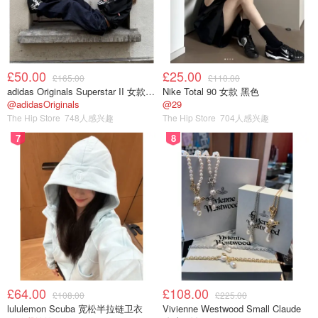
往年节日广告也令人印象深刻：女孩通过望远镜看到月亮上
的老人，"捕蝇草"圣诞树与小男孩成为朋友。去年广告则讲
£50.00
£25.00
£165.00
£110.00
述女士为姐姐寻找完美礼物时重温共同记忆的故事。
adidas Originals Superstar II 女款串珠休闲鞋 黑色
Nike Total 90 女款 黑色
@adidasOriginals
@29
The Hip Store
748人感兴趣
The Hip Store
704人感兴趣
英国新闻
7
8
£64.00
£108.00
£108.00
£225.00
lululemon Scuba 宽松半拉链卫衣
Vivienne Westwood Small Claude