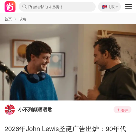
🇬🇧
Prada/Miu 4.8折！
UK
麦卢卡蜂蜜夏促！个位数！
啥？必胜客披萨5折！
首页
攻略
小不列颠晒晒君
关注
2026年John Lewis圣诞广告出炉：90年代