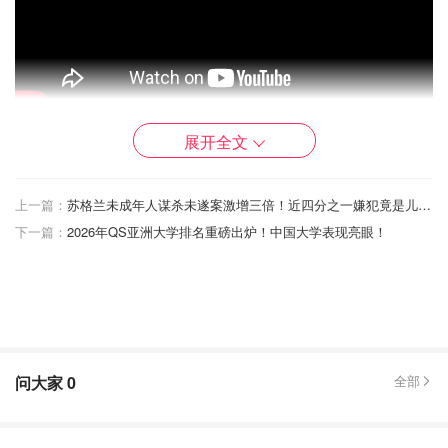
展开全文
广告在圣诞节当天拉开帷幕：父亲收拾包装纸时，发现一份
属于自己的礼物。里面是艾莉森·利默里克1990年代舞曲
《Where Love Lives》的黑胶唱片。
上一篇：
苏格兰未成年人谋杀未遂案激增三倍！近四分之一嫌犯竟是儿童！
下一篇：
2026年QS亚洲大学排名重磅出炉！中国大学表现亮眼！
问大家
0
全部