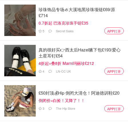
将发行收录两个版本的黑胶单曲，收益捐赠给帮助在寄养家
珍珠饰品专场🦪大溪地黑珍珠项链£69/原
庭中长大者的慈善机构。
£714
艾莉森表示："听说歌曲被用在广告中，我像个孩子一样尖
0.7折起 巴洛克珍珠手链£35
叫！Labrinth的柔和版本太美了，定能让人心中充满爱意。"
5
Secret Sales
APP打开
真的很好买👉西太后Hazel腋下包£193/爱心
土星耳钉£54
4折起+叠8折 Marni玛丽珍£212
4
LN-CC UK
APP打开
£50封顶💰Hip 倒闭大清仓！阿迪德训鞋£20
倒闭价=白捡！又降了！！
3
The Hip Store
APP打开