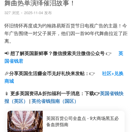
舞曲热单演绎催泪故事！
327 浏览
2025-11-04 发布
怀旧情怀再度成为约翰路易斯百货节日电视广告的主题！今
年广告围绕一对父子展开，他们因一首90年代舞曲拉近了距
离。
📢
想了解英国新鲜事？微信搜索
关注微信公众号
👉
英
国省钱君
🎉
分享英国生活赚金币兑好礼快来发帖：
👉
社区+兑换
商城
📱
更多英国资讯&折扣福利一手消息：
下载
👉
英国省钱快
报（英区）
|
英伦省钱指南（国区）
英国百货公司全盘点 - 9大商场黑五必
备血拼指南