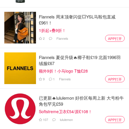
少年有些不好意思，直到父亲把他拉入怀中。父子在音乐陪
伴下，享受着这份无需言语的静谧时刻。
Flannels 周末顶奢闪促💥YSL马鞍包直减
£961！
1折起+叠9折！
2
Flannels
APP打开
Flannels 夏促升级🔥椰子鞋£19 北面1996羽
绒服£67
额外9折！小马logo T恤£28
9
1
Flannels
APP打开
过去18年，约翰路易斯的圣诞广告以其独特魅力闻名，经常
已更新🔥lululemon 好价区每周上新 大号粉牛
角包罕见£59
选用The Verve、Oasis和埃尔顿·约翰等艺术家的歌曲翻
Softstreme卫衣£54/原£108！
唱。
107
lululemon
APP打开
今年，制作人Labrinth重新演绎了这首舞曲经典。百货公司