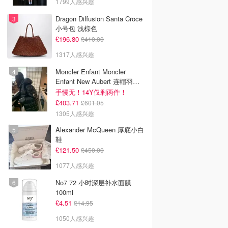
1799人感兴趣
Dragon Diffusion Santa Croce
小号包 浅棕色
£196.80
£410.00
1317人感兴趣
Moncler Enfant Moncler
Enfant New Aubert 连帽羽绒
服
手慢无！14Y仅剩两件！
£403.71
£601.05
1305人感兴趣
Alexander McQueen 厚底小白
鞋
£121.50
£450.00
1077人感兴趣
No7 72 小时深层补水面膜
100ml
£4.51
£14.95
1050人感兴趣