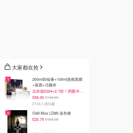
大家都在抢
200ml卸妆膏+100ml急救面膜
+面霜+洁颜布
总价值£204=2.7折！闭眼冲这套！
£56.00
£140.00
2104人感兴趣
Odd Mus LD99 连衣裙
£33.75
£165.00