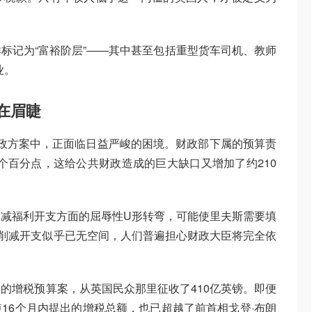
标记为“富裕阶层”——其中甚至包括重型货车司机、教师
业。
在眉睫
的财政方案中，正面临日益严峻的困境。财政部下属的预算责
3个百分点，这给公共财政造成的巨大缺口又增加了约210
减福利开支方面的屈辱性U形转弯，可能使里夫斯需要填
于削减开支似乎已无空间，人们普遍担心财政大臣将完全依
的增税预算案，从英国民众那里征收了410亿英镑。即便
16个月内提出的增税总额，也已超越了前首相戈登·布朗