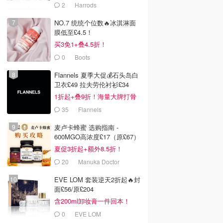
本！
2
Harrods
NO.7 统统个位数🔥冰淇淋面
膜低至£4.5！
买3免1+叠4.5折！
0
Boots
Flannels 夏季大促💰石头岛白
卫衣£49 拉夫劳伦衬衫£34
1折起+叠9折！海量大牌打骨
折！
35
Flannels
麦卢卡蜂蜜 选购指南 -
600MGO高浓度£17（原£67）
夏促3折起+额外8.5折！
20
Manuka Doctor
EVE LOM 套装逆天2折起🔥封
面£56/原£204
含200ml卸妆膏一件回本！
0
EVE LOM