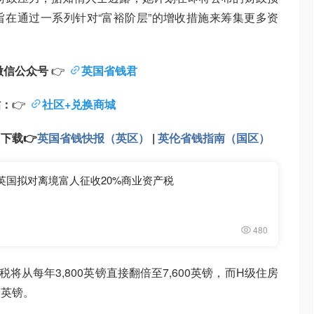
在通过一系列针对“富裕阶层”的增收措施来筹集更多资
微信公众号
👉
英国省钱君
帖：
👉
社区+兑换商城
：
下载
👉
英国省钱快报（英区）
|
英伦省钱指南（国区）
英国拟对离境富人征收20%商业资产税
480
从每年3,800英镑直接翻倍至7,600英镑，而H级住房
0英镑。