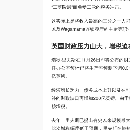
“工薪阶层”而免受工党的税务冲击。
这实际上是将收入最高的三分之一人群
以及Wagamama连锁餐厅的主厨等职
英国财政压力山大，增税迫
瑞秋·里夫斯在11月26日即将公布
任办公室预计已将生产率预测下调0.
亿英镑。
经济增长乏力、债务成本上升以及在削
补的财政缺口再增加200亿英镑。由
赖增税。
去年，里夫斯已提出有史以来规模最大
此次增税幅度低于预期，里夫斯在短短