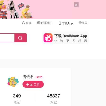
联系我们
英国
登录
下载App
🇺🇸
美国
下载 DealMoon App
体验更多精彩
🇨🇳
中国
🇨🇦
加拿大
🇬🇧
英国
🇩🇪
德国
省钱君
21
🇫🇷
加关注
法国
🇮🇹
349
48837
意大利
笔记
粉丝
🇦🇺
澳洲