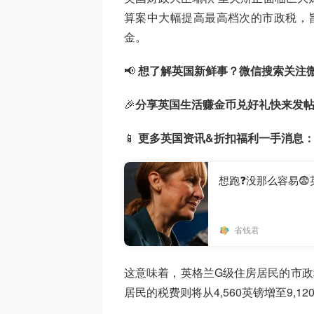
算案中大幅提高最高档次的市政税，旨
金。
📢
想了解英国新鲜事？微信搜索
关注
🎉
分享英国生活赚金币兑好礼快来发
📱
更多英国资讯&折扣福利一手消息
想跑❓没那么容易
省钱君
这意味着，英格兰G级住房居民的市政税将
居民的税费则将从4,560英镑增至9,12