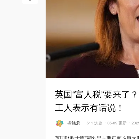
英国“富人税”要来了
工人表示有话说！
省钱君
511 浏览
05-09 更新
202
英国财政大臣瑞秋·里夫斯正面临巨大