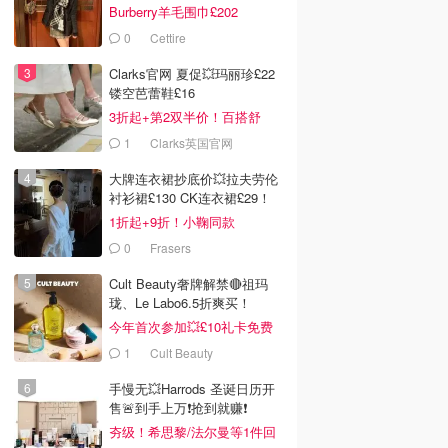
Burberry羊毛围巾£202
0
Cettire
Clarks官网 夏促💥玛丽珍£22
镂空芭蕾鞋£16
3折起+第2双半价！百搭舒
服！
1
Clarks英国官网
大牌连衣裙抄底价💥拉夫劳伦
衬衫裙£130 CK连衣裙£29！
1折起+9折！小鞠同款
Ganni£88
0
Frasers
Cult Beauty奢牌解禁🔴祖玛
珑、Le Labo6.5折爽买！
今年首次参加💥£10礼卡免费
拿
1
Cult Beauty
手慢无💥Harrods 圣诞日历开
售🚨到手上万❗️抢到就赚❗️
夯级！希思黎/法尔曼等1件回