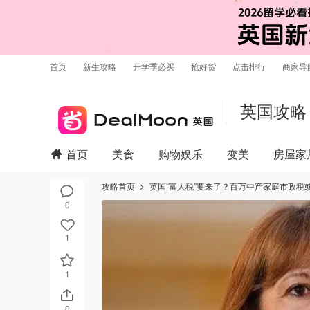
首页
新生攻略
开学季必买
抢好货
点击排行
商家导
英国攻略
首页
美食
购物娱乐
变美
房屋家
攻略首页
英国“富人税”要来了？百万中产家庭市政税
0
1
1
0