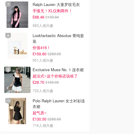
Ralph Lauren 大童罗纹毛衣
手慢无！XL仅剩两件！
£68.46
£150.94
983人感兴趣
Lookfantastic Absolue 菁纯套
装
价值416！
£159.60
£280.00
951人感兴趣
Exclusive Muse No. 1 连衣裙
超法式~这个价格还说啥了
£29.70
£165.00
732人感兴趣
Polo Ralph Lauren 女士衬衫连
衣裙
超气质~
£130.50
£285.00
716人感兴趣