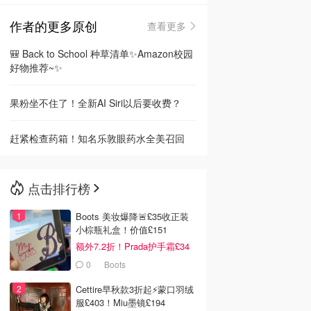
作者的更多原创
查看更多
🇳🇿
新西兰
🎒 Back to School 种草清单✨Amazon校园
好物推荐~✨
果粉坐不住了！全新AI Siri以后要收费？
赶紧检查药箱！知名乐敦眼药水全美召回
点击排行榜
Boots 美妆爆降🚨£35收正装
小棕瓶礼盒！价值£151
额外7.2折！Prada护手霜£34
0
Boots
Cettire早秋款3折起⚡️蒙口羽绒
服£403！Miu墨镜£194