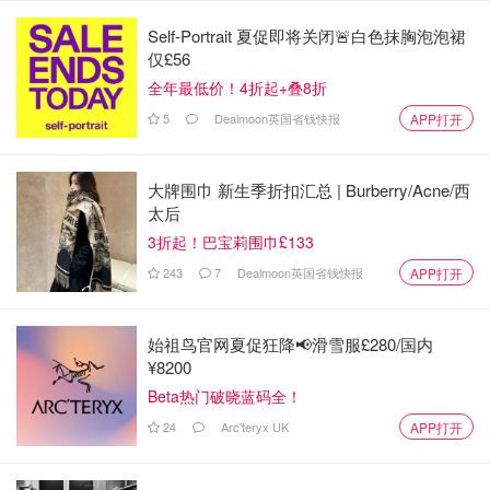
Self-Portrait 夏促即将关闭🚨白色抹胸泡泡裙
来源：wired.co.uk
仅£56
全年最低价！4折起+叠8折
5
Dealmoon英国省钱快报
APP打开
大牌围巾 新生季折扣汇总 | Burberry/Acne/西
太后
3折起！巴宝莉围巾£133
243
7
Dealmoon英国省钱快报
APP打开
始祖鸟官网夏促狂降📢滑雪服£280/国内
¥8200
Beta热门破晓蓝码全！
24
Arc'teryx UK
APP打开