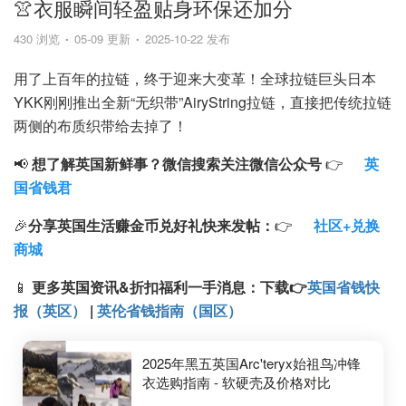
👚衣服瞬间轻盈贴身环保还加分
430 浏览
05-09 更新
2025-10-22 发布
用了上百年的拉链，终于迎来大变革！全球拉链巨头日本
YKK刚刚推出全新“无织带”AiryString拉链，直接把传统拉链
两侧的布质织带给去掉了！
📢
想了解英国新鲜事？微信搜索
关注微信公众号
👉
英
国省钱君
🎉
分享英国生活赚金币兑好礼快来发帖：
👉
社区+兑换
商城
📱
更多英国资讯&折扣福利一手消息：
下载
👉
英国省钱快
报（英区）
|
英伦省钱指南（国区）
2025年黑五英国Arc'teryx始祖鸟冲锋
衣选购指南 - 软硬壳及价格对比