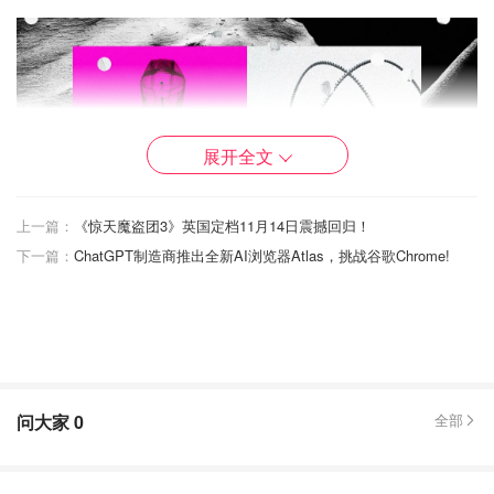
展开全文
上一篇：
《惊天魔盗团3》英国定档11月14日震撼回归！
下一篇：
ChatGPT制造商推出全新AI浏览器Atlas，挑战谷歌Chrome!
为什么YKK要改掉百年拉链传统设计？
现在的服装面料越来越轻薄、有弹性，传统拉链的硬边和布
带显得格格不入。市场需要更轻更灵活的衣服，拉链当然也
要跟上。
问大家
0
全部
但去掉织带可不容易！织带不仅给拉链提供支撑，还是缝纫
的基础。YKK不得不重新设计齿牙、开发新设备和专用缝纫