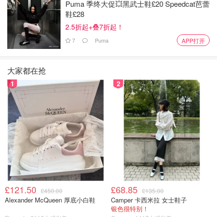
Puma 季终大促💥黑武士鞋£20 Speedcat芭蕾
鞋£28
2.5折起+叠7折起！
7
Puma
APP打开
大家都在抢
1
2
£121.50
£68.85
£450.00
£135.00
Alexander McQueen 厚底小白鞋
Camper 卡西米拉 女士鞋子
银色很特别！