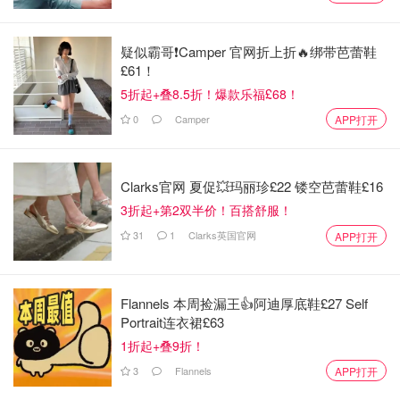
疑似霸哥❗️Camper 官网折上折🔥绑带芭蕾鞋
£61！
5折起+叠8.5折！爆款乐福£68！
0
Camper
APP打开
环保也是加分项
去掉织带不仅让衣服更好穿，还减少了材料使用和染色过程
Clarks官网 夏促💥玛丽珍£22 镂空芭蕾鞋£16
中的水消耗，降低了碳排放。YKK甚至推出了100%回收材
3折起+第2双半价！百搭舒服！
料版本。
31
1
Clarks英国官网
APP打开
虽然现在要用这款拉链需要工厂升级设备，但一旦大牌们用
出效果，普及速度肯定会很快。YKK的座右铭是“小部件，
Flannels 本周捡漏王👍阿迪厚底鞋£27 Self
大不同”，这次他们用“减法”做出了真正的创新！
Portrait连衣裙£63
1折起+叠9折！
如果你喜欢我们的文章记得
❤
喜欢+⭐收藏+📣分享
哦，也可
3
Flannels
APP打开
以加小编服务号（DMxQianDuoDuo）了解更多英国优质折
扣和攻略内容~