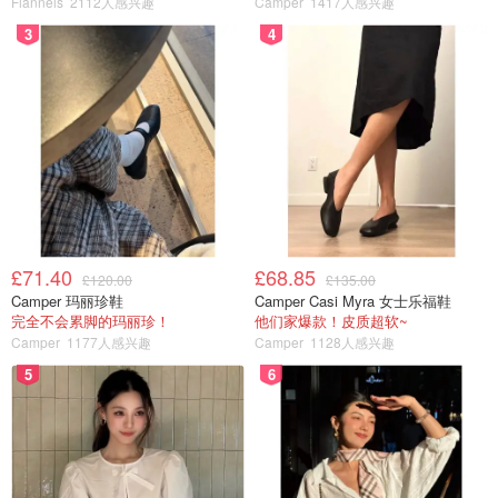
Flannels
2112人感兴趣
Camper
1417人感兴趣
3
4
£71.40
£68.85
£120.00
£135.00
Camper 玛丽珍鞋
Camper Casi Myra 女士乐福鞋
完全不会累脚的玛丽珍！
他们家爆款！皮质超软~
Camper
1177人感兴趣
Camper
1128人感兴趣
5
6