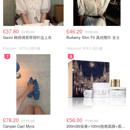
£37.80
£46.20
£135.00
£165.00
Ganni 棉府绸系带荷叶边上衣
Burberry Slim Fit 真丝围巾 女士
Flannels
1079人感兴趣
Glamood
938人感兴趣
7
8
£78.20
£56.00
£115.00
£140.00
Camper Casi Myra
200ml卸妆膏+100ml急救面膜+面霜+洁颜布