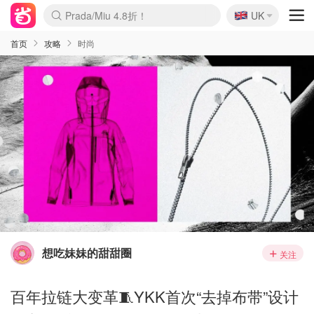
🇬🇧
Prada/Miu 4.8折！
UK
麦卢卡蜂蜜夏促！个位数！
啥？必胜客披萨5折！
首页
攻略
时尚
想吃妹妹的甜甜圈
关注
百年拉链大变革🧵YKK首次“去掉布带”设计