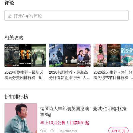
评论
机。
打开App写评论
许多大牌已经“悄悄”用上了新拉链
专业运动品牌迪桑特日本在2022年就做了原型测试，北面
相关攻略
更是把这款拉链用在了新的Summit Series高山系列装备
上。小众环保品牌Earthletica试用后夸它“柔软、灵活，几乎
无声”。
实际体验超级明显：衣服更贴合身体，拉链拉动时顺滑无
2026美剧推荐 - 最新必
2026韩剧推荐 - 最新高
2026综艺推荐 - 热门好
比，完全没有传统拉链的机械感。YKK做了大量测试，证明
看高分美剧排行榜 - 8月
分好看韩剧排行榜 - 8月
看的综艺节目排行榜 - 
新拉链在耐用性和操作性上都更胜一筹。
最新: 《​​足球教练 》第
最新：丁海寅《我的荒
月最新:《​​伦敦合伙人
四季回归！
糖恋爱 》上线❣️
回归啦
折扣排行榜
钢琴诗人🎹郎朗英国巡演 - 曼城/伯明翰/格拉
等6城
早上10点公售！门票£51起
0
Ticketmaster
APP打开