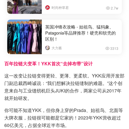
时尚种草君
2.7w
英国冲锋衣攻略 - 始祖鸟、猛犸象、
Patagonia等品牌推荐！硬壳和软壳的
区别！
大力酱
3313
百年拉链大变革！YKK首次“去掉布带”设计
这一改变让拉链变得更轻、更薄、更柔软。YKK应用开发部
门副总裁西崎诚说：“我们想解决拉链缝制的难题。”这个创
意来自与工业缝纫机巨头JUKI的合作，两家公司从2017年
就开始研发。
你可能不知道YKK，但你身上穿的Prada、始祖鸟、北面等
大牌衣服，拉链很可能都是它家的！2023年YKK营收超过
60亿美元，占据全球近半市场。