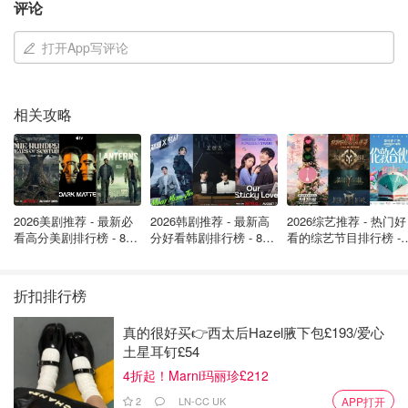
评论
今年‘梦境’主题是我们最大胆的愿景。”
打开App写评论
去年展品令人惊叹：有白天反射阳光、夜晚变成炫目灯光秀
的艺术品；展翅高飞的发光鸟；还有32个浴缸堆叠而成、光
影声效交织的装置。2026年完整阵容将于12月公布，值得
相关攻略
期待！
英国生活
英国新闻
2026美剧推荐 - 最新必
2026韩剧推荐 - 最新高
2026综艺推荐 - 热门好
看高分美剧排行榜 - 8月
分好看韩剧排行榜 - 8月
看的综艺节目排行榜 - 
最新: 《​​足球教练 》第
最新：丁海寅《我的荒
月最新:《​​伦敦合伙人
四季回归！
糖恋爱 》上线❣️
回归啦
折扣排行榜
真的很好买👉西太后Hazel腋下包£193/爱心
土星耳钉£54
4折起！Marni玛丽珍£212
2
LN-CC UK
APP打开