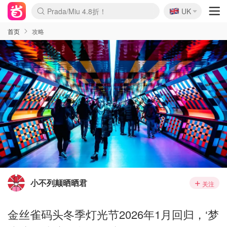
🇬🇧
Prada/Miu 4.8折！
UK
麦卢卡蜂蜜夏促！个位数！
啥？必胜客披萨5折！
首页
攻略
小不列颠晒晒君
关注
金丝雀码头冬季灯光节2026年1月回归，‘梦