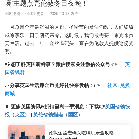
境’主题点亮伦敦冬日夜晚！
448 浏览
05-09 更新
2025-10-18 发布
一月总是全年最沉闷的月份。圣诞节的魔法消散，人们纷纷
戒除享乐，日子阴沉寒冷。这时候，我们最需要一束光来点
亮生活。过去十年，金丝雀码头一直在为伦敦人提供这份光
明。
📢
想了解英国新鲜事？微信搜索
关注微信公众号
👉
英
国省钱君
🎉
分享英国生活赚金币兑好礼快来发帖：
👉
社区+兑换
商城
📱
更多英国资讯&折扣福利一手消息：
下载
👉
英国省钱快
报（英区）
|
英伦省钱指南（国区）
伦敦金丝雀码头吃喝玩乐全攻略 –
Canary Wharf