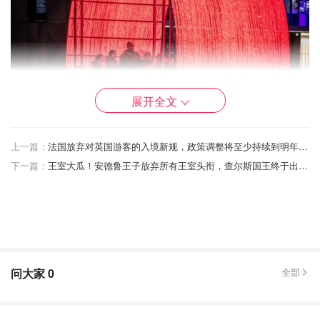
展开全文
上一篇：
法国放弃对英国游客的入境新规，政策调整将至少持续到明年四月！
下一篇：
王室大瓜！安德鲁王子放弃所有王室头衔，查尔斯国王终于出手了！
问大家
0
全部
金丝雀码头集团副总监皮帕·戴尔表示：“冬季灯光节最初只
是个闪耀念头，想点亮一月长夜，通过艺术为伦敦人带来欢
乐。过去十年，它已成长为伦敦最宏伟的光影艺术节之一，