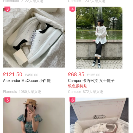
Escentual
2122人感兴趣
Camper
1237人感兴趣
3
4
£121.50
£68.85
£450.00
£135.00
Alexander McQueen 小白鞋
Camper 卡西米拉 女士鞋子
银色很特别！
Flannels
1080人感兴趣
Camper
872人感兴趣
5
6