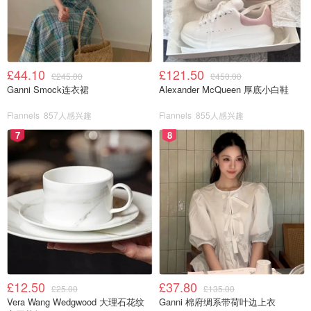
£44.10
£121.50
£245.00
£450.00
Ganni Smock连衣裙
Alexander McQueen 厚底小白鞋
Flannels
857人感兴趣
Flannels
855人感兴趣
7
8
£12.50
£37.80
£25.00
£135.00
Vera Wang Wedgwood 大理石花纹
Ganni 棉府绸系带荷叶边上衣