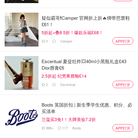
疑似霸哥❗️Camper 官网折上折🔥绑带芭蕾鞋
£61！
5折起+叠8.5折！爆款乐福£68！
0
Camper
APP打开
Escentual 夏促狂炸💥40ml小黑瓶礼盒£43
Dior唇膏£6
2.5折起 纪梵希唇釉£14
2
Escentual
APP打开
Boots 英国折扣 | 新生季学生优惠、积分、必
买清单
兰蔻买3免1！大牌美妆7.2折
999+
117
Boots
APP打开