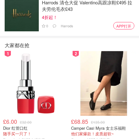
Harrods 清仓大促 Valentino高跟凉鞋£495 拉
夫劳伦毛衣£43
4折起！
0
Harrods
APP打开
大家都在抢
1
2
£6.00
£68.85
£32.00
£135.00
Dior 红管口红
Camper Casi Myra 女士乐福鞋
随手买一只了！
他们家爆款！皮质超软~