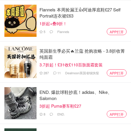
Flannels 本周捡漏王👍阿迪厚底鞋£27 Self
Portrait连衣裙£63
1折起+叠9折！
5
Flannels
APP打开
英国新生季必买🔥兰蔻 抢购攻略 - 3.8折收菁
纯面霜
3.7折起！£31收£110百肽面霜套装
287
11
Dealmoon英国省钱快报
APP打开
END. 爆款球鞋抄底！adidas、Nike、
Salomon
3折起 Puma赛车鞋£27
8
END.
APP打开