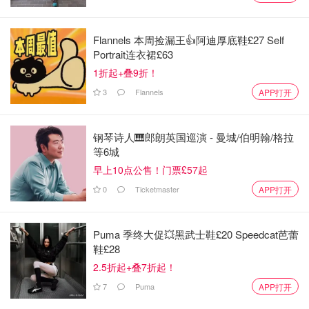
Flannels 本周捡漏王👍阿迪厚底鞋£27 Self
Portrait连衣裙£63
1折起+叠9折！
黑钱流向何处？陈志及团伙奢华生活令人发指！
3
Flannels
APP打开
而这些黑钱去哪了？答案令人震惊：伦敦市中心价值1亿英
镑的办公楼、北部豪宅、17套公寓，还有私人飞机、毕加索
钢琴诗人🎹郎朗英国巡演 - 曼城/伯明翰/格拉
画作、奢侈手表……陈志及其同伙用利用加密货币"喷
等6城
洒"和"漏斗"技术洗钱，即将大额资金分散至数十个地址再重
早上10点公售！门票£57起
新集中，利用诈骗所得过着极尽奢华的生活。
0
Ticketmaster
APP打开
集团还通过在线赌博和加密货币挖矿业务清洗赃款，陈志曾
吹嘘挖矿业务"利润可观，因为没有成本"。
Puma 季终大促💥黑武士鞋£20 Speedcat芭蕾
鞋£28
美国财政部已将太子集团列为"跨国犯罪组织"，并对146个
2.5折起+叠7折起！
相关目标实施制裁。英国外交部已冻结其在英资产，并将太
7
Puma
APP打开
子集团列为制裁对象。外交大臣伊薇特·库珀表示：“他们毁