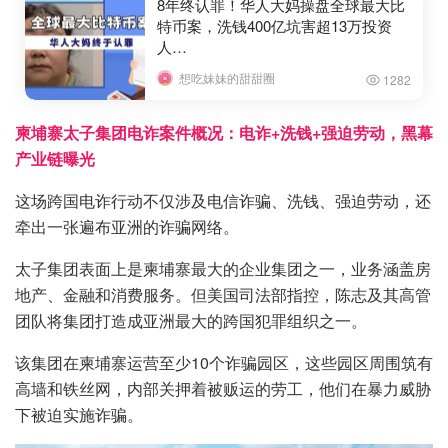
8年终认罪！华人大妈操盘全球最大比
特币案，洗钱400亿坑害超13万投资
人…
想吃妹妹的甜甜圈
1282
柬埔寨太子集团电诈案件概况：电诈+洗钱+强迫劳动，黑幕
产业链曝光
这场跨国电诈行动不仅涉及电信诈骗、洗钱、强迫劳动，还
牵出一张遍布亚洲的诈骗网络。
太子集团表面上是柬埔寨最大的企业集团之一，业务涵盖房
地产、金融和消费服务。但美国司法部指控，陈志及其高管
团队将集团打造成亚洲最大的跨国犯罪组织之一。
该集团在柬埔寨运营至少10个诈骗园区，这些园区周围筑有
高墙和铁丝网，内部关押着被贩运的劳工，他们在暴力威胁
下被迫实施诈骗。