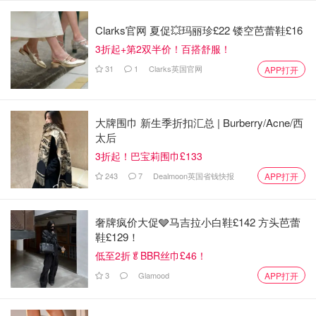
掉了弱势群体的生活，却在伦敦买房藏钱。我们必须阻止黑
钱流入我们的街头。”
Clarks官网 夏促💥玛丽珍£22 镂空芭蕾鞋£16
3折起+第2双半价！百搭舒服！
31
1
Clarks英国官网
APP打开
大牌围巾 新生季折扣汇总 | Burberry/Acne/西
太后
3折起！巴宝莉围巾£133
243
7
Dealmoon英国省钱快报
APP打开
目前主犯陈志虽被指控仍在逃，或将面临40年监禁
奢牌疯价大促🩶马吉拉小白鞋£142 方头芭蕾
同时被制裁的还有金贝集团、金福世界度假村、Byex交易
鞋£129！
所，国际特赦组织早前就曾点名这些机构涉及强迫劳动与酷
低至2折🥬BBR丝巾£46！
刑。目前，陈志仍在逃，美国司法部表示他是“亚洲最大跨
3
Glamood
APP打开
国诈骗网络的主谋”，一旦罪名成立，最高可判40年监禁。