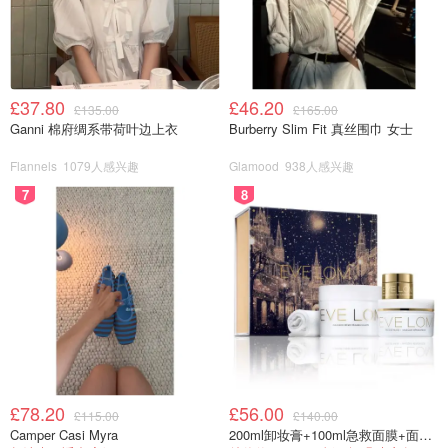
£37.80
£46.20
£135.00
£165.00
Ganni 棉府绸系带荷叶边上衣
Burberry Slim Fit 真丝围巾 女士
Flannels
1079人感兴趣
Glamood
938人感兴趣
7
8
£78.20
£56.00
£115.00
£140.00
Camper Casi Myra
200ml卸妆膏+100ml急救面膜+面霜+洁颜布