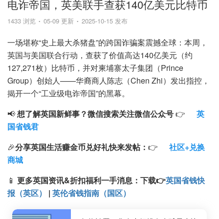
电诈帝国，英美联手查获140亿美元比特币
1433 浏览
05-09 更新
2025-10-15 发布
一场堪称“史上最大杀猪盘”的跨国诈骗案震撼全球：本周，
英国与美国联合行动，查获了价值高达140亿美元（约
127,271枚）比特币，并对柬埔寨太子集团（Prince
Group）创始人——华裔商人陈志（Chen Zhi）发出指控，
揭开一个“工业级电诈帝国”的黑幕。
📢
想了解英国新鲜事？微信搜索
关注微信公众号
👉
英
国省钱君
🎉
分享英国生活赚金币兑好礼快来发帖：
👉
社区+兑换
商城
📱
更多英国资讯&折扣福利一手消息：
下载
👉
英国省钱快
报（英区）
|
英伦省钱指南（国区）