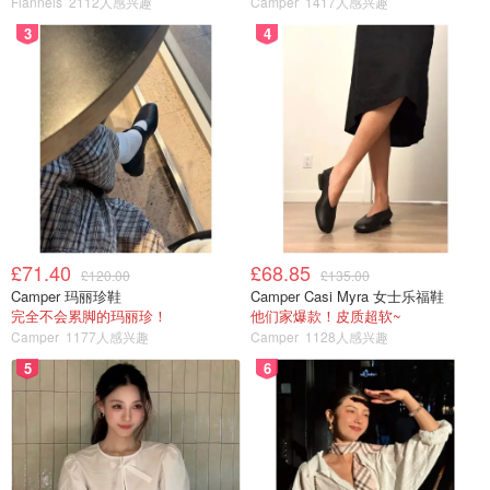
Flannels
2112人感兴趣
Camper
1417人感兴趣
如果你喜欢我们的文章记得
❤
喜欢+⭐收藏+📣分享
哦，也可
3
4
以加小编服务号（DMxQianDuoDuo）了解更多英国优质折
扣和攻略内容~
君君提示：你也可以写原创文章，
点此查看详情 >>
本文由想吃妹妹的甜甜圈根据多方新闻素材整理创作，著作权归
作者本人和英国省钱快报共同所有，未经许可不得转载。文章仅
代表作者看法，如有更多内容分享或是对文中观点有不同见解，
省钱快报欢迎您的投稿。
£71.40
£68.85
英国新闻
全球热点
£120.00
£135.00
Camper 玛丽珍鞋
Camper Casi Myra 女士乐福鞋
完全不会累脚的玛丽珍！
他们家爆款！皮质超软~
Camper
1177人感兴趣
Camper
1128人感兴趣
5
6