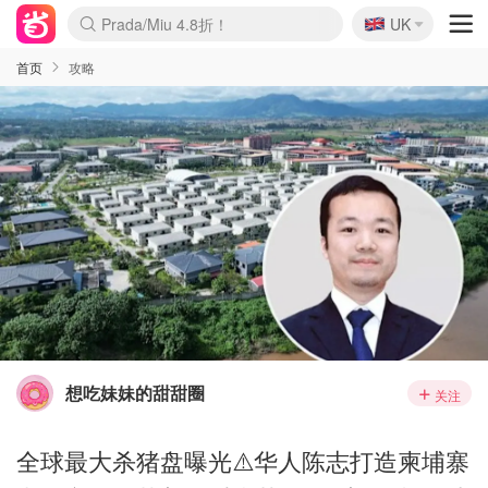
🇬🇧
Prada/Miu 4.8折！
UK
麦卢卡蜂蜜夏促！个位数！
啥？必胜客披萨5折！
首页
攻略
想吃妹妹的甜甜圈
关注
全球最大杀猪盘曝光⚠️华人陈志打造柬埔寨