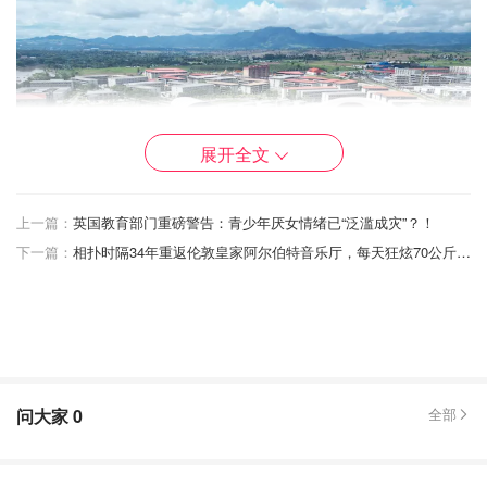
展开全文
上一篇：
英国教育部门重磅警告：青少年厌女情绪已“泛滥成灾”？！
下一篇：
相扑时隔34年重返伦敦皇家阿尔伯特音乐厅，每天狂炫70公斤大米，面条都卖断货了！
"杀猪盘"流水线：76,000个社交账号的工业级诈骗
法庭文件显示，太子集团的诈骗活动达到工业化规模：
问大家
0
全部
两个诈骗中心配备了1250部手机，操控约7.6万个社交
媒体账号