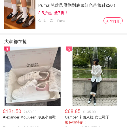
Puma|芭蕾风贯彻到底🎀红色芭蕾鞋£26！
2.5折起+叠7折！
13
Puma
APP打开
大家都在抢
1
2
这不是普通的“杀猪盘”，而是一个跨国犯罪帝国。从社交诈
骗到强迫劳动，从比特币洗钱到伦敦房产投资，太子集团的
操作堪称“诈骗界的黑科技”。这场联合打击不仅是金融史上
的里程碑，更是对人权与正义的有力回应。
£121.50
£68.85
£450.00
£135.00
Alexander McQueen 厚底小白鞋
Camper 卡西米拉 女士鞋子
新闻源：BBC；雅虎财经; the guardian等多家新闻媒体
银色很特别！