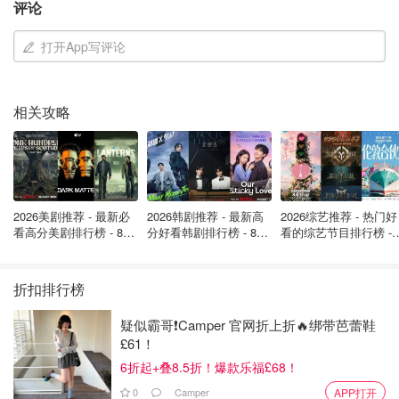
诈骗分子使用"手机农场"进行自动化呼叫，接触全球受
评论
害者
打开App写评论
内部文件指导员工避免使用"太漂亮"的女性头像，以增
加真实性
相关攻略
这种被称为"杀猪盘"的骗局，通过建立长期信任关系诱骗受
害者投资虚假加密货币平台，最终卷走全部资金。
法庭文件显示，诈骗团队甚至有“话术手册”，教员工如何与
受害者建立信任，头像不能太漂亮，以显得更真实。这些中
2026美剧推荐 - 最新必
2026韩剧推荐 - 最新高
2026综艺推荐 - 热门好
心不仅是诈骗基地，更是“数字监狱”——员工多为被诱骗至
看高分美剧排行榜 - 8月
分好看韩剧排行榜 - 8月
看的综艺节目排行榜 - 
最新: 《​​足球教练 》第
最新：丁海寅《我的荒
月最新:《​​伦敦合伙人
当地的外国人，遭受强迫劳动甚至酷刑威胁。
四季回归！
糖恋爱 》上线❣️
回归啦
折扣排行榜
疑似霸哥❗️Camper 官网折上折🔥绑带芭蕾鞋
£61！
6折起+叠8.5折！爆款乐福£68！
0
Camper
APP打开