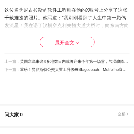
这位名为尼古拉斯的软件工程师在他的X账号上分享了这张
千载难逢的照片。他写道："我刚刚看到了人生中第一颗偶
发流星！我在诺丁汉横穿克利夫顿大道大桥时，向东南方向
望去，一道明亮的绿色光芒从地平线上方约40度划落到20
度，持续了大约2秒。"
展开全文
偶发流星的特点是它们在天空中随机出现
，不像流星雨那样
有一个集中的"辐射点"。它们与特定彗星或小行星的碎屑轨
上一篇：
英国寒流来袭❄️多地数日内或将迎来今年第一场雪，气温骤降至零度！注意保暖
迹无关，而这正是流星雨的特征。
下一篇：
重磅！曼彻斯特公交大罢工升级🚌Stagecoach、Metroline宣布停运
尽管是随机出现，但偶发流星的出现频率也存在季节性波
动，春季和秋季的观测率有时会更高。它们的出现频率在夜
间也有所不同，通常在日出前的几个小时内更加频繁。
问大家
0
全部