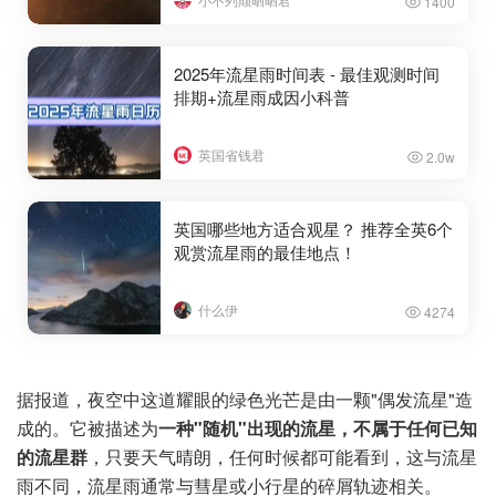
1400
2025年流星雨时间表 - 最佳观测时间
排期+流星雨成因小科普
英国省钱君
2.0w
英国哪些地方适合观星？ 推荐全英6个
观赏流星雨的最佳地点！
什么伊
4274
据报道，夜空中这道耀眼的绿色光芒是由一颗"偶发流星"造
成的。它被描述为
一种"随机"出现的流星，不属于任何已知
的流星群
，只要天气晴朗，任何时候都可能看到，这与流星
雨不同，流星雨通常与彗星或小行星的碎屑轨迹相关。