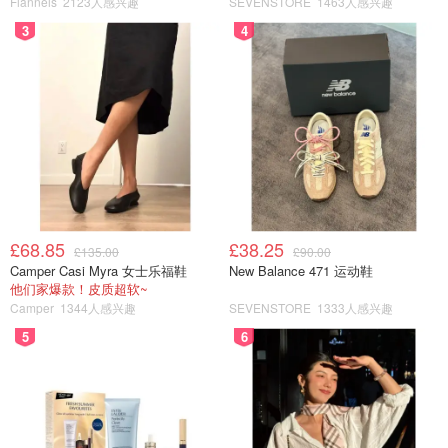
Flannels
2123人感兴趣
SEVENSTORE
1463人感兴趣
3
4
£68.85
£38.25
£135.00
£90.00
Camper Casi Myra 女士乐福鞋
New Balance 471 运动鞋
他们家爆款！皮质超软~
Camper
1344人感兴趣
SEVENSTORE
1333人感兴趣
5
6