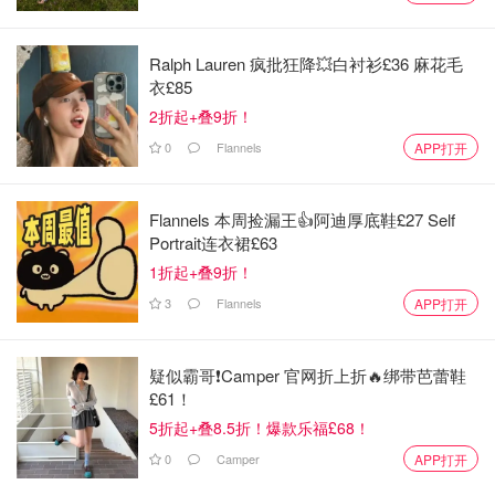
喜你相机操作迅速，拍得太棒了！"
"Tea & Toast"评论道："我丈夫下班开车回家时也看到了。"
Ralph Lauren 疯批狂降💥白衬衫£36 麻花毛
衣£85
"Pierrepotts"则留言："我在法纳姆也看到了……我还拉住路
2折起+叠9折！
人，让他们给我作证，以证明我没有疯掉。"
0
Flannels
APP打开
你拍到过流星雨的得意照片嘛？评论区分享下瞧瞧！
Flannels 本周捡漏王👍阿迪厚底鞋£27 Self
Portrait连衣裙£63
英国新闻
1折起+叠9折！
3
Flannels
APP打开
疑似霸哥❗️Camper 官网折上折🔥绑带芭蕾鞋
£61！
5折起+叠8.5折！爆款乐福£68！
0
Camper
APP打开