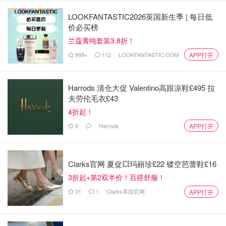
LOOKFANTASTIC2026英国新生季 | 每日低
价必买榜
兰蔻菁纯套装3.8折！
999+
112
LOOKFANTASTIC.COM
APP打开
Harrods 清仓大促 Valentino高跟凉鞋£495 拉
夫劳伦毛衣£43
4折起！
0
Harrods
APP打开
Clarks官网 夏促💥玛丽珍£22 镂空芭蕾鞋£16
3折起+第2双半价！百搭舒服！
31
1
Clarks英国官网
APP打开