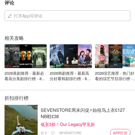
评论
打开App写评论
相关攻略
人们认为偶发流星的起源包括广泛散布的古老流星群残余、
尚未识别的小型流星群，以及来自环形源和顶端源的物质。
2026美剧推荐 - 最新必
2026韩剧推荐 - 最新高
2026综艺推荐 - 热门好
看高分美剧排行榜 - 8月
分好看韩剧排行榜 - 8月
看的综艺节目排行榜 - 
据英国《快报》报道，它们是研究流星雨的重要基准，代表
最新: 《​​足球教练 》第
最新：丁海寅《我的荒
月最新:《​​伦敦合伙人
着古老流星群或其他宇宙尘埃散落的残余。
四季回归！
糖恋爱 》上线❣️
回归啦
折扣排行榜
尼古拉斯的X帖子瞬间引发网友热议，评论区迅速被点赞和
惊叹淹没，大家纷纷称赞他
照片的质量和快速捕捉奇景
的能
SEVENSTORE周末闪促⚡️始祖鸟上衣£127
力。
NB鞋£38
低至3折！Our Legacy罕见折
ID为"CaptainQuack"的网友说："我在西伦敦也看到了！恭
3
SEVENSTORE
APP打开