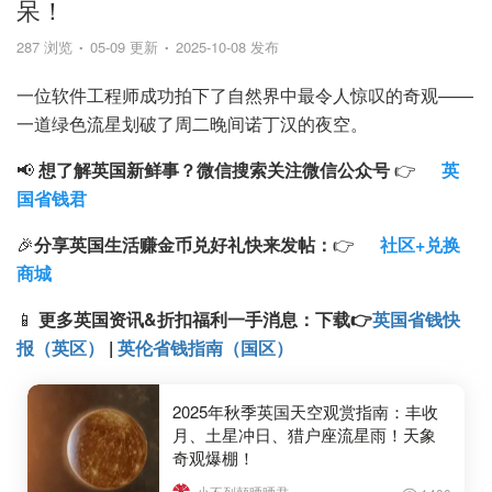
呆！
287 浏览
05-09 更新
2025-10-08 发布
一位软件工程师成功拍下了自然界中最令人惊叹的奇观——
一道绿色流星划破了周二晚间诺丁汉的夜空。
📢
想了解英国新鲜事？微信搜索
关注微信公众号
👉
英
国省钱君
🎉
分享英国生活赚金币兑好礼快来发帖：
👉
社区+兑换
商城
📱
更多英国资讯&折扣福利一手消息：
下载
👉
英国省钱快
报（英区）
|
英伦省钱指南（国区）
2025年秋季英国天空观赏指南：丰收
月、土星冲日、猎户座流星雨！天象
奇观爆棚！
小不列颠晒晒君