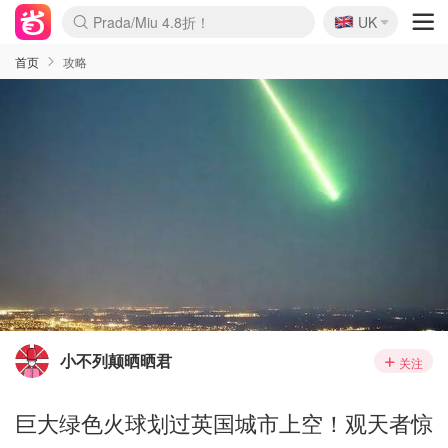
🇬🇧
Prada/Miu 4.8折！
UK
麦卢卡蜂蜜夏促！个位数！
啥？必胜客披萨5折！
首页
攻略
小不列颠晒晒君
关注
巨大绿色火球划过英国城市上空！观天者惊