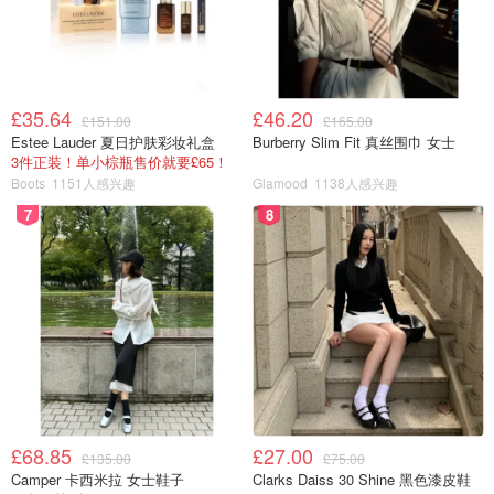
£35.64
£46.20
£151.00
£165.00
Estee Lauder 夏日护肤彩妆礼盒
Burberry Slim Fit 真丝围巾 女士
3件正装！单小棕瓶售价就要£65！
Boots
1151人感兴趣
Glamood
1138人感兴趣
7
8
£68.85
£27.00
£135.00
£75.00
Camper 卡西米拉 女士鞋子
Clarks Daiss 30 Shine 黑色漆皮鞋