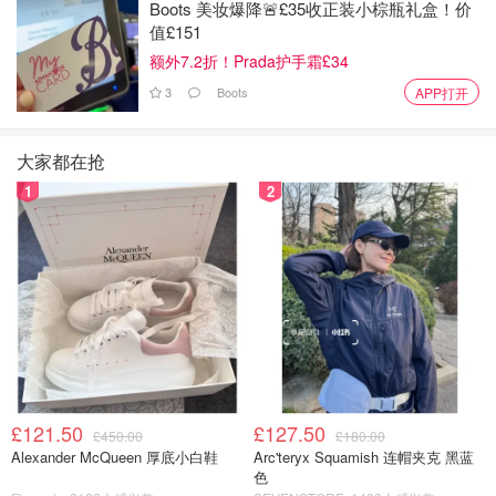
Boots 美妆爆降🚨£35收正装小棕瓶礼盒！价
值£151
额外7.2折！Prada护手霜£34
3
Boots
APP打开
大家都在抢
1
2
£121.50
£127.50
£450.00
£180.00
Alexander McQueen 厚底小白鞋
Arc'teryx Squamish 连帽夹克 黑蓝
色