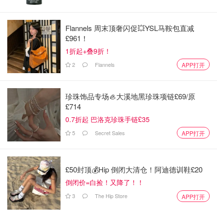
Flannels 周末顶奢闪促💥YSL马鞍包直减
£961！
1折起+叠9折！
2
Flannels
APP打开
珍珠饰品专场🦪大溪地黑珍珠项链£69/原
£714
0.7折起 巴洛克珍珠手链£35
5
Secret Sales
APP打开
£50封顶💰Hip 倒闭大清仓！阿迪德训鞋£20
值得一提的是，市集的所有收益都会用于保护皇家艺术收
倒闭价=白捡！又降了！！
藏，并帮助更多人了解这些珍贵的艺术品。也就是说，你在
3
The Hip Store
APP打开
这里买礼物，不仅能够获得独家好物，还能为艺术保护尽一