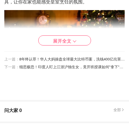
具，让你在家也能感受皇室烹饪的氛围。
展开全文
上一篇：
8年终认罪！华人大妈操盘全球最大比特币案，洗钱400亿坑害超13万投资人…
下一篇：
细思极恐！印度人盯上江浙沪独生女，竟开班授课如何"拿下"！有三哥离婚分了1300万！
官方瓷器全部来自皇家收藏信托，在斯托克顿-特伦特的工
坊手工制作、烧制和绘制，每一件都承载了250年的传统工
问大家
0
全部
艺，特别适合作为收藏或送礼。
🎄 节日精美装饰