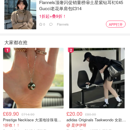
Flannels顶奢闪促销量榜🤩土星紫钻耳钉£45
Gucci老花单肩包£314
1折起+叠9折！
0
Flannels
APP打开
小贴士
免费入场：市集对公众开放，不需要门票。
大家都在抢
1
2
喝点暖饮、吃点小零食：市集提供节日特色饮品和小吃，逛
累了可以顺便补充能量。
线上逛市集：如果不方便亲自去，也可以在皇家收藏信托官
网或者伦敦各大信托商店线上购买。
对于在英留学生和华人朋友来说，这绝对是一个既能感受英
伦皇家氛围，又能买到独特圣诞礼物的好去处。赶紧把白金
汉宫的圣诞市集安排进你的圣诞计划吧！
£69.90
£20.00
£714.90
£80.00
Prestige Necklace 大溪地珍珠项链 10-11mm
adidas Originals Taekwondo 女款黑色运动鞋
1折收！！
@ 是伊伊呀