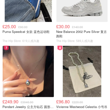
£25.00
£30.00
£90.00
£140.00
Puma Speedcat 女款 蓝色运动鞋
New Balance 2002 Pure Silver 复古
跑鞋
The Hip Store
619人感兴趣
The Hip Store
589人感兴趣
7
8
£249.90
£96.80
£3046.90
£220.00
Pendant Jewelry 公主方钻石 圆形大溪地珍珠吊坠 11-12mm
Vivienne Westwood Celestia 小号吊