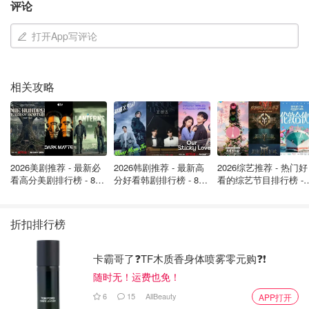
评论
不仅如此，这里还有各种节日装饰和环保玩具。精致的印度
打开App写评论
手工刺绣装饰品、水晶酒杯灵感来自维多利亚女王的“大盛
酒碗”、儿童玩具则采用100%再生材料，既环保又有趣味。
市集里还有一个全尺寸圣诞日历，每天都有隐藏的限量版礼
相关攻略
品和收藏品，让逛市集的过程充满惊喜。
2026美剧推荐 - 最新必
2026韩剧推荐 - 最新高
2026综艺推荐 - 热门好
看高分美剧排行榜 - 8月
分好看韩剧排行榜 - 8月
看的综艺节目排行榜 - 
最新: 《​​足球教练 》第
最新：丁海寅《我的荒
月最新:《​​伦敦合伙人
四季回归！
糖恋爱 》上线❣️
回归啦
折扣排行榜
卡霸哥了❓TF木质香身体喷雾零元购❓❗
随时无！运费也免！
6
15
AllBeauty
APP打开