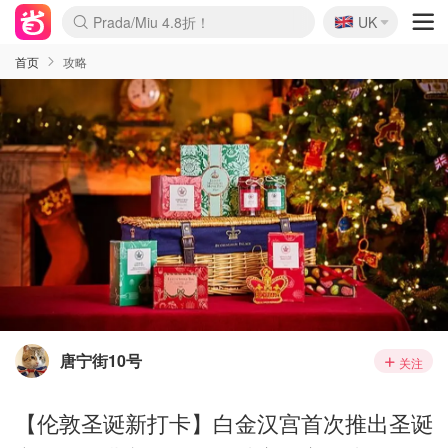
🇬🇧
Prada/Miu 4.8折！
UK
麦卢卡蜂蜜夏促！个位数！
啥？必胜客披萨5折！
首页
攻略
唐宁街10号
关注
【伦敦圣诞新打卡】白金汉宫首次推出圣诞