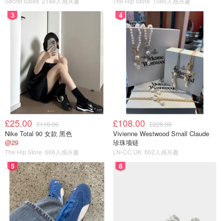
Secret Sales
2148人感兴趣
The Hip Store
1085人感兴趣
3
4
£25.00
£108.00
£110.00
£225.00
Nike Total 90 女款 黑色
Vivienne Westwood Small Claude
@29
珍珠项链
The Hip Store
666人感兴趣
LN-CC UK
662人感兴趣
5
6