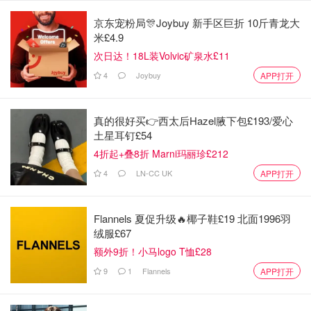
份力。
京东宠粉局🎊Joybuy 新手区巨折 10斤青龙大
🗓️ 趣味互动
米£4.9
次日达！18L装Volvic矿泉水£11
市集还有一款全尺寸圣诞日历，每天都有限量版或收藏品惊
4
Joybuy
APP打开
喜等你开启。
不只是买买买
真的很好买👉西太后Hazel腋下包£193/爱心
土星耳钉£54
皇家收藏信托表示，这次圣诞市集收益将用于保护皇家艺术
收藏，同时帮助更多人了解和接触这些珍贵艺术品。也就是
4折起+叠8折 Marni玛丽珍£212
说，你在市集消费，不仅买到了独家礼物，还间接支持了艺
4
LN-CC UK
APP打开
术收藏的保护和传播。
Flannels 夏促升级🔥椰子鞋£19 北面1996羽
绒服£67
额外9折！小马logo T恤£28
9
1
Flannels
APP打开