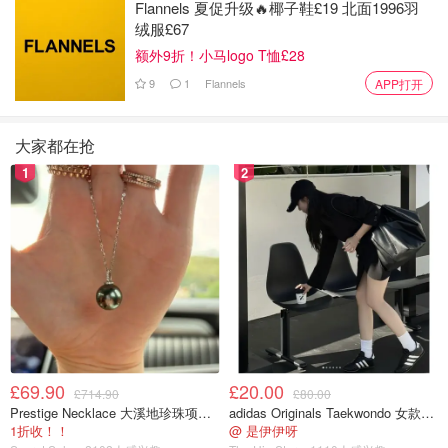
Flannels 夏促升级🔥椰子鞋£19 北面1996羽
绒服£67
额外9折！小马logo T恤£28
9
1
Flannels
APP打开
大家都在抢
1
2
£69.90
£20.00
£714.90
£80.00
Prestige Necklace 大溪地珍珠项链 10-11mm
adidas Originals Taekwondo 女款黑色运动鞋
1折收！！
@ 是伊伊呀