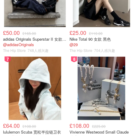
£50.00
£25.00
£165.00
£110.00
adidas Originals Superstar II 女款串珠休闲鞋 黑色
Nike Total 90 女款 黑色
@adidasOriginals
@29
The Hip Store
748人感兴趣
The Hip Store
704人感兴趣
7
8
£64.00
£108.00
£108.00
£225.00
lululemon Scuba 宽松半拉链卫衣
Vivienne Westwood Small Claude