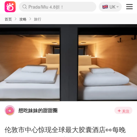
🇬🇧
Prada/Miu 4.8折！
UK
麦卢卡蜂蜜夏促！个位数！
啥？必胜客披萨5折！
首页
攻略
旅行
想吃妹妹的甜甜圈
关注
伦敦市中心惊现全球最大胶囊酒店👀每晚