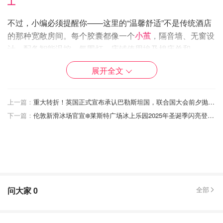
工
不过，小编必须提醒你——这里的“温馨舒适”不是传统酒店
的那种宽敞房间。每个胶囊都像一个
小茧
，隔音墙、无窗设
计，配备智能温控、氛围灯，床铺使用埃及棉床单和
Hypnos床垫。
展开全文
想象一下，躺在柔软床铺上，四周紧闭，只有自己和微微调
节的灯光……是的，这就是胶囊酒店的魅力，也是幽闭恐惧
上一篇：
重大转折！英国正式宣布承认巴勒斯坦国，联合国大会前夕抛出重磅信号
症患者的挑战。
下一篇：
伦敦新滑冰场官宣❄️莱斯特广场冰上乐园2025年圣诞季闪亮登场~
虽然空间紧凑，但酒店并不完全“封闭”。公共区域设计得非
常贴心：旅客可以在这里活动筋骨、聊天交友、甚至打卡拍
照。浴室为共用模式，但每个淋浴间都是独立隔间，保证了
基本隐私。行李寄存和女士专属宿舍也已配备齐全。
酒店官方透露，到今年年底，所有胶囊仓将全部完工，届时
问大家
0
全部
将成为全球最大的胶囊酒店
。
“蜗居小空间”的快乐！伦敦旅游“穷游党”首选