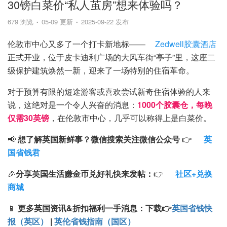
30镑白菜价“私人茧房”想来体验吗？
679 浏览
05-09 更新
2025-09-22 发布
伦敦市中心又多了一个打卡新地标——
Zedwell胶囊酒店
正式开业，位于皮卡迪利广场的大风车街“亭子”里，这座二
级保护建筑焕然一新，迎来了一场特别的住宿革命。
对于预算有限的短途游客或喜欢尝试新奇住宿体验的人来
说，这绝对是一个令人兴奋的消息：
1000个胶囊仓，每晚
仅需30英镑
，在伦敦市中心，几乎可以称得上是白菜价。
📢
想了解英国新鲜事？微信搜索
关注微信公众号
👉
英
国省钱君
🎉
分享英国生活赚金币兑好礼快来发帖：
👉
社区+兑换
商城
📱
更多英国资讯&折扣福利一手消息：
下载
👉
英国省钱快
报（英区）
|
英伦省钱指南（国区）