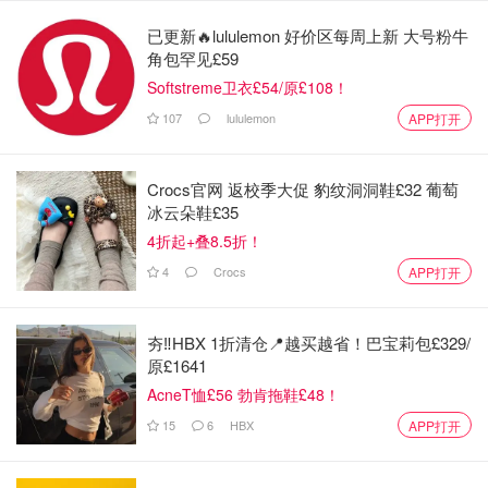
扣和攻略内容~
已更新🔥lululemon 好价区每周上新 大号粉牛
来源：timeout.com
角包罕见£59
Softstreme卫衣£54/原£108！
英国新闻
107
lululemon
APP打开
Crocs官网 返校季大促 豹纹洞洞鞋£32 葡萄
冰云朵鞋£35
4折起+叠8.5折！
4
Crocs
APP打开
夯‼️HBX 1折清仓📍越买越省！巴宝莉包£329/
原£1641
AcneT恤£56 勃肯拖鞋£48！
15
6
HBX
APP打开