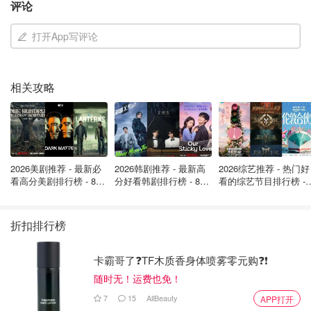
评论
小编觉得，Zedwell胶囊酒店不仅是住宿选择，更是一种独
打开App写评论
特体验。你可以感受“蜗居小空间”的乐趣，也能省下一大笔
住宿费，把钱花在伦敦吃喝玩乐上。更妙的是，位于市中
心，步行即可到达皮卡迪利广场、考文特花园等热门景点，
相关攻略
非常适合短途旅行或者临时过夜。
当然，这种住宿也不是适合所有人。如果你喜欢窗外风景和
大空间活动，那么这里可能会让你感到压抑。幽闭恐惧症的
小伙伴，订房前一定要三思。但如果你敢挑战，这里提供的
2026美剧推荐 - 最新必
2026韩剧推荐 - 最新高
2026综艺推荐 - 热门好
看高分美剧排行榜 - 8月
分好看韩剧排行榜 - 8月
看的综艺节目排行榜 - 
隔音效果和温控系统，可以让你在繁忙的伦敦市中心，享受
最新: 《​​足球教练 》第
最新：丁海寅《我的荒
月最新:《​​伦敦合伙人
到一夜“属于自己的小世界”。
四季回归！
糖恋爱 》上线❣️
回归啦
折扣排行榜
卡霸哥了❓TF木质香身体喷雾零元购❓❗
随时无！运费也免！
7
15
AllBeauty
APP打开