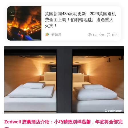
英国新闻48h滚动更新 - 2026英国送机
费全面上调！伯明翰地毯厂遭遇重大
火灾！
省钱君
170.9w
105
Zedwell 胶囊酒店介绍：小巧精致别样温馨，年底将全部完