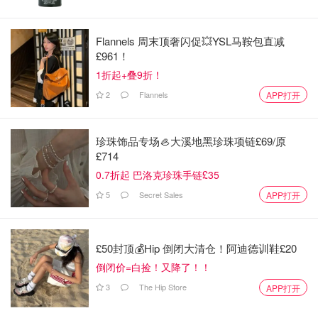
Flannels 周末顶奢闪促💥YSL马鞍包直减
£961！
1折起+叠9折！
2
Flannels
APP打开
Zedwell胶囊酒店的开业，也标志着胶囊住宿文化正式进入
伦敦市场，让传统酒店之外的选择更多元化。对于短途旅
客、年轻背包客，甚至是想要尝试新奇住宿体验的本地居
珍珠饰品专场🦪大溪地黑珍珠项链£69/原
民，这里都值得列入清单。毕竟，伦敦市中心花30英镑就能
£714
体验“私人茧房”
，在这个房价超高的城市，真的是少有的
0.7折起 巴洛克珍珠手链£35
福利了。
5
Secret Sales
APP打开
总之，如果你对紧凑空间有兴趣，想在伦敦市中心体验一次
独特住宿，Zedwell胶囊酒店绝对不容错过。蜗居小空间，
£50封顶💰Hip 倒闭大清仓！阿迪德训鞋£20
也能有大乐趣。
倒闭价=白捡！又降了！！
如果你喜欢我们的文章记得
❤
喜欢+⭐收藏+📣分享
哦，也可
3
The Hip Store
APP打开
以加小编服务号（DMxQianDuoDuo）了解更多英国优质折