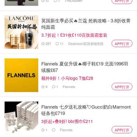
37
1
TheDoubleF
APP打开
英国新生季必买🔥兰蔻 抢购攻略 - 3.8折收菁
纯面霜
3.7折起！£31收£110百肽面霜套装
287
11
Dealmoon英国省钱快报
APP打开
Flannels 夏促升级🔥椰子鞋£19 北面1996羽
绒服£67
额外9折！小马logo T恤£28
9
1
Flannels
APP打开
Flannels 七夕送礼攻略💘Gucci奶白Marmont
链条包£719
3折起+叠9折! bbr围巾£211
1
Flannels
APP打开