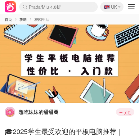
🇬🇧
Prada/Miu 4.8折！
UK
麦卢卡蜂蜜夏促！个位数！
啥？必胜客披萨5折！
首页
攻略
校园生活
想吃妹妹的甜甜圈
关注
🎓2025学生最受欢迎的平板电脑推荐｜