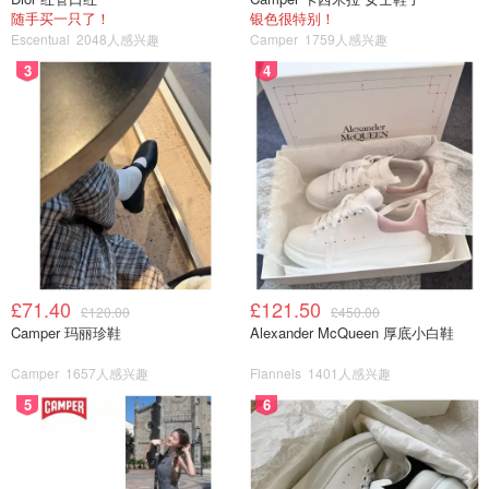
随手买一只了！
银色很特别！
Escentual
2048人感兴趣
Camper
1759人感兴趣
3
4
除了iPad系列，Windows和Android阵营也提供了不少优
秀的学生平板选择，它们在特定场景下更能满足用户的需
£71.40
£121.50
求。
£120.00
£450.00
Camper 玛丽珍鞋
Alexander McQueen 厚底小白鞋
4. 微软平板电脑 Microsoft Surface Pro 11 2025最新
Camper
1657人感兴趣
Flannels
1401人感兴趣
?价格参考： 约 £1,029 起
5
6
购买渠道：
Microsoft UK
✨推荐理由：如果你不想被苹果生态“绑定”，Surface Pro 11