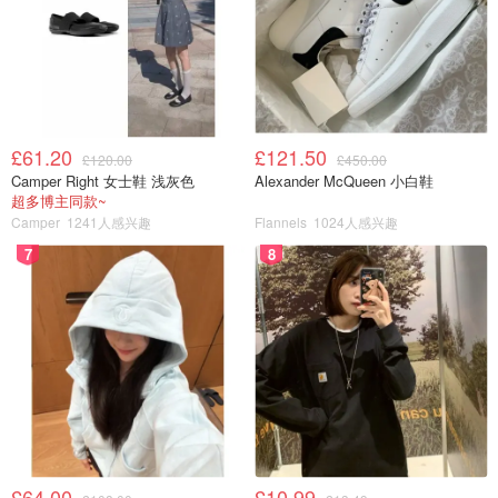
是 Windows 用户的绝佳选择。它既是平板，接上键盘就能
变身笔记本，极其灵活。特别适合需要频繁使用 Office 套
件、运行专业软件（如 SPSS、Matlab）的同学。
?性能亮点： 13英寸PixelSense屏幕支持触控和Surface
Pen；续航长达15小时；- 搭载 Snapdragon X Plus / Elite
£61.20
£121.50
£120.00
£450.00
芯片，性能大幅跃升，轻松驾驭各类学习任务。【
购
Camper Right 女士鞋 浅灰色
Alexander McQueen 小白鞋
买
】
超多博主同款~
Camper
1241人感兴趣
Flannels
1024人感兴趣
7
8
£64.00
£10.99