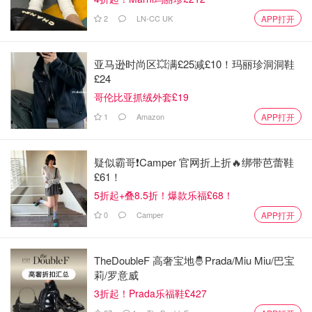
2
LN-CC UK
APP打开
?性能亮点： M3芯片带来性能的巨大飞跃；10.9英寸Liquid
Retina显示屏色彩细腻；完美兼容Apple Pencil 2/3，书写
和绘画体验几乎与纸笔无异。【
购买
】
亚马逊时尚区💥满£25减£10！玛丽珍洞洞鞋
£24
哥伦比亚抓绒外套£19
1
Amazon
APP打开
疑似霸哥❗️Camper 官网折上折🔥绑带芭蕾鞋
£61！
5折起+叠8.5折！爆款乐福£68！
0
Camper
APP打开
TheDoubleF 高奢宝地🤴Prada/Miu Miu/巴宝
莉/罗意威
3折起！Prada乐福鞋£427