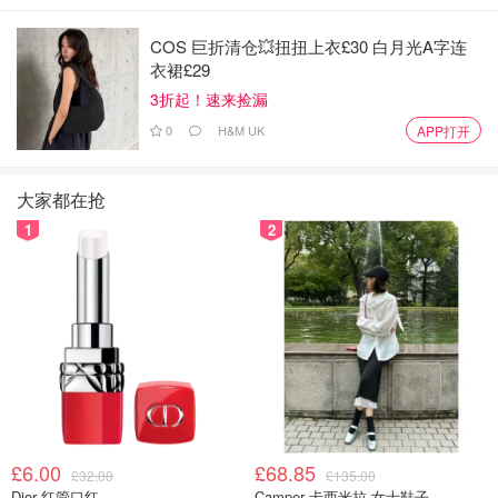
COS 巨折清仓💥扭扭上衣£30 白月光A字连
衣裙£29
3折起！速来捡漏
0
H&M UK
APP打开
3. 苹果平板电脑Apple iPad Pro (2025, M4 芯片)
?价格参考：约 £999 起
大家都在抢
购买渠道：
Apple UK
1
2
✨推荐理由： 如果你是建筑、设计、艺术等专业，并且预算
充足，那么iPad Pro绝对是你的“生产力神器”！它几乎可以
替代笔记本电脑，处理建模、绘图、视频剪辑毫无压力。
?性能亮点：全新M4芯片，性能媲美MacBook；配备妙控键
盘，瞬间变身“二合一笔记本”；120Hz ProMotion屏幕带来
丝滑流畅的视觉体验，无论是看论文、批注文件还是玩游
戏，都爽到飞起。【
购买
】
£6.00
£68.85
£32.00
£135.00
Dior 红管口红
Camper 卡西米拉 女士鞋子