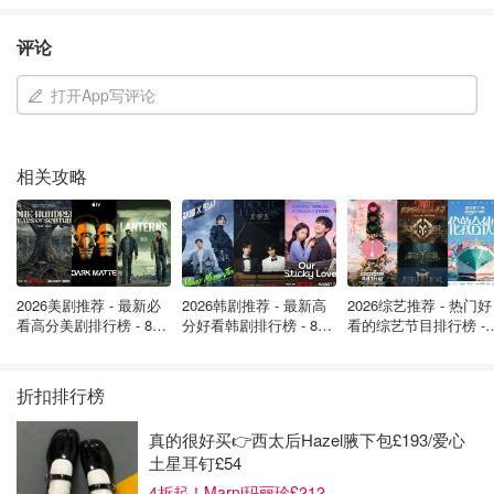
评论
打开App写评论
相关攻略
2026美剧推荐 - 最新必
2026韩剧推荐 - 最新高
2026综艺推荐 - 热门好
2. 苹果平板电脑Apple iPad Air 11-inch (2025, M3 芯片)
看高分美剧排行榜 - 8月
分好看韩剧排行榜 - 8月
看的综艺节目排行榜 - 
最新: 《​​足球教练 》第
最新：丁海寅《我的荒
月最新:《​​伦敦合伙人
?价格参考： 约 £599 起
四季回归！
糖恋爱 》上线❣️
回归啦
购买方式：
Apple 教育商店
/
Amazon
折扣排行榜
✨推荐理由： 被誉为“留学生万能平板”，它轻巧便携，完美
真的很好买👉西太后Hazel腋下包£193/爱心
平衡了学习与娱乐需求，尤其适合设计、传媒等专业的同
土星耳钉£54
学。
4折起！Marni玛丽珍£212