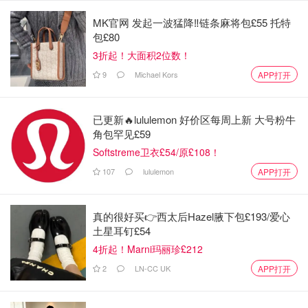
MK官网 发起一波猛降‼️链条麻将包£55 托特
露西·耶兰德（Lucy Yelland）在她价值37,000英镑的四年制
包£80
工程学位上没有花费一分钱。
3折起！大面积2位数！
9
Michael Kors
APP打开
她以A-level物理B、数学和地理C的成绩，于2021年申请了
西门子公司的学位学徒制。要获得学位学徒制资格，她至少
需要两门C的成绩。
已更新🔥lululemon 好价区每周上新 大号粉牛
角包罕见£59
西门子为她在索尔福德大学攻读的四年制自动化与控制工程
Softstreme卫衣£54/原£108！
学位支付了全部学费，如果选择传统路线，这笔费用将高达
107
lululemon
APP打开
37,000英镑。
她每周有五天时间投入到西门子公司的学徒项目中，从上午
真的很好买👉西太后Hazel腋下包£193/爱心
9点至下午5点，时间分配在学术学习和动手工程实践之间。
土星耳钉£54
通常每周有一天，比如周五，专门用于大学课程，其余时间
4折起！Marni玛丽珍£212
则投入到项目、与工程师合作，并将所学知识应用于实践
2
LN-CC UK
APP打开
中。