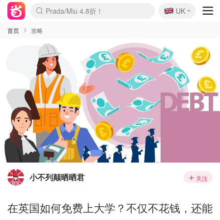
🇬🇧
Prada/Miu 4.8折！
UK
麦卢卡蜂蜜夏促！个位数！
啥？必胜客披萨5折！
首页
攻略
小不列颠晒晒君
关注
在英国如何免费上大学？不仅不花钱，还能