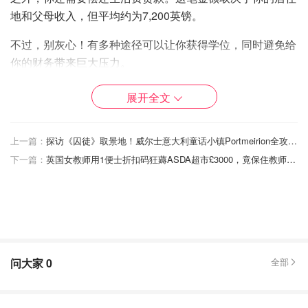
地和父母收入，但平均约为7,200英镑。
不过，别灰心！有多种途径可以让你获得学位，同时避免给
你的财务带来巨大压力。
2023/2024学年，超过5万人已经靠“学位学徒制”实现了边
展开全文
工作边拿全额资助的学位！
是不是很棒？同期，
英国陆军和
NHS也给数千名学生提供了奖学金和助学金
，让他们轻松
上一篇：
探访《囚徒》取景地！威尔士意大利童话小镇Portmeirion全攻略~
免除学费。
下一篇：
英国女教师用1便士折扣码狂薅ASDA超市£3000，竟保住教师资格！😲
“随着学生债务水平持续攀升，以及毕业生在离校后找工作
面临的挑战，越来越多的年轻人开始质疑传统的大学教育路
径，这并不令人意外，”特许人事与发展协会（CIPD）高级
技能顾问丽兹·克劳利（Lizzie Crowley）表示。“正因如此，
像学位学徒制这样的替代方案才显得尤为重要。”
问大家
0
全部
接下来，我们将详细解析这些策略。
让公司为你的学费买单