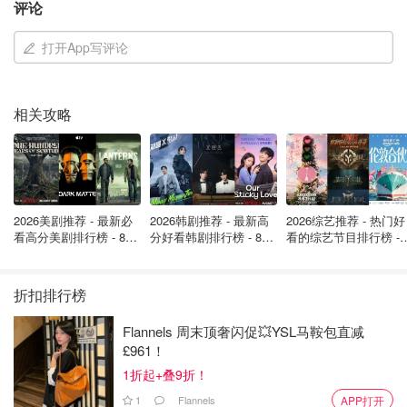
评论
打开App写评论
相关攻略
2026美剧推荐 - 最新必
2026韩剧推荐 - 最新高
2026综艺推荐 - 热门好
看高分美剧排行榜 - 8月
分好看韩剧排行榜 - 8月
看的综艺节目排行榜 - 
最新: 《​​足球教练 》第
最新：丁海寅《我的荒
月最新:《​​伦敦合伙人
四季回归！
糖恋爱 》上线❣️
回归啦
折扣排行榜
划重点！
选择学位学徒制
，对比自己掏腰包上学，简直能帮
你狂省高达10万英镑。
Flannels 周末顶奢闪促💥YSL马鞍包直减
£961！
学位学徒制，有时也被称为赞助学位，允许个人在为雇佣他
1折起+叠9折！
们的公司工作的同时，将上大学作为其培训的一部分。
这项
1
Flannels
APP打开