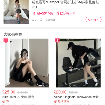
西门子向所有学徒支付每小时11.21英镑的全国最低生活工
疑似霸哥❗️Camper 官网折上折🔥绑带芭蕾鞋
£61！
资，这意味着
露西的年薪约为23,000英镑
。
5折起+叠8.5折！爆款乐福£68！
这位23岁、来自纽卡斯尔安德莱姆的年轻人告诉《太阳
0
Camper
APP打开
报》：“不自夸地说，我一直认为自己很聪明，所以我一直
渴望获得一个学位。”
大家都在抢
“我的A-level成绩很好，我学习了数学和物理等科目，所以
1
2
我知道我想要一个学位。”
“但我也真的厌倦了坐在办公桌后面，我想获得实践经验，”
她补充道。
露西还表示，
她希望在19岁就能获得一份可观的薪水，从而
实现“独立”。
“我认为学徒制是两全其美的选择，因为它既能让我获得非
£25.00
£20.00
£110.00
£80.00
常实用的经验（这对于我将来寻找其他工作也非常有利），
Nike Total 90 女款 黑色
adidas Originals Taekwondo 女款黑色运动鞋
又能兼顾学术方面。”
@29
@ 是伊伊呀