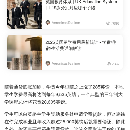
英国教育体系 | UK Education System
| 1-19岁分别对应哪个阶段
VeronicasTeatime
7686
2025英国留学费用最新统计 - 学费/住
宿/生活费详细解读
VeronicasTeatime
2.4w
随着通货膨胀加剧，学费今年也随之上涨了285英镑，本地
学生学费最高将达到每年9,535英镑，一个典型的三年制大
学课程总计将花费28,605英镑。
学生可以向英格兰学生资助服务处申请学费贷款，但这笔钱
在你完成学业且年收入超过25,000英镑后就需要偿还。除此
之外，你还需要偿还生活费贷款。这笔金额取决于你的居住