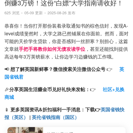
倒赚3万镑！这份“白嫖”大学指南请收好！
625 浏览
05-09 更新
2025-08-26 发布
恭喜你！当你打开那份装着录取通知书的棕色信封，发现A-
level成绩斐然时，大学之路已然铺展在你面前。然而，面对
可能的天价学生贷款，你是否感到一丝胆寒？别担心，这篇
文章就
手把手将教你如何无债攻读学位
，甚至还能找到提供
高达每年3万英镑薪水，让你边学习边赚钱的工作哦。
📢
想了解英国新鲜事？微信搜索
关注微信公众号
👉
英
国省钱君
🎉
分享英国生活赚金币兑好礼快来发帖：
👉
社区+兑换
商城
📱
更多英国资讯&折扣福利一手消息：
下载
👉
英国省钱快
报（英区）
|
英伦省钱指南（国区）