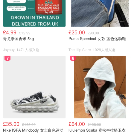
你赚取的金额也取决于学徒制，但许多公司
提供至少20,000
英镑的年薪
，在你完成学位后还会上涨。更棒的是，DfE分
析指出，
学位学徒毕业一年后的中位年薪高达34,620英镑
！
£4.99
£25.00
£12.99
£90.00
虽然全国中位年薪是37,430英镑，但别忘了，学徒们可是零
青龙泰国香米 5kg
Puma Speedcat 女款 蓝色运动鞋
负债毕业，这笔钱赚得可比背着巨额贷款的毕业生轻松太多
Joybuy
1471人感兴趣
The Hip Store
1029人感兴趣
了！
7
8
你将花费约20%的时间学习，80%的时间工作，并在学徒期
结束时获得本科（6级）或硕士（7级）学位。你不仅不需要
学生贷款，还可以在兼职攻读大学课程的同时获得有竞争力
的薪水。
Tritek学院的创始人阿德肖拉·科尔（Adeshola Cole）博士
表示，这笔节省的费用可能非常可观。
“英国大学的学费在三到四年内可能总计27,750至37,000英
£35.00
£64.00
£165.00
£108.00
镑，”她说。
Nike ISPA Mindbody 女士白色运动
lululemon Scuba 宽松半拉链卫衣