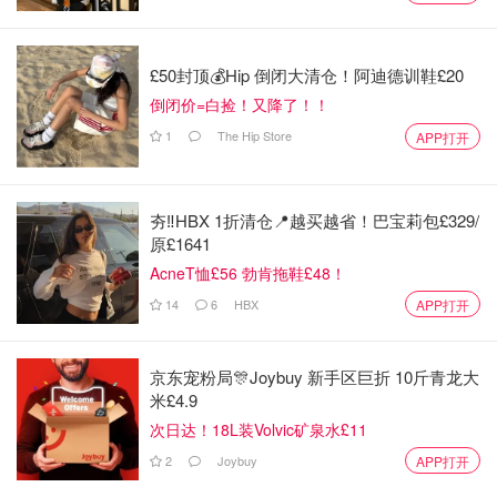
计划由政府的学徒资助计划支付，这意味着你
无需自己承担
学费
。
£50封顶💰Hip 倒闭大清仓！阿迪德训鞋£20
工程和制造业是学位学徒制的主要领域
，但如今，这种模式
倒闭价=白捡！又降了！！
已广泛应用于科技、医疗保健、科学、公务员系统，乃至法
律和金融等众多行业。
1
The Hip Store
APP打开
“多亏学徒制，我的学位一分钱都没花”
夯‼️HBX 1折清仓📍越买越省！巴宝莉包£329/
原£1641
AcneT恤£56 勃肯拖鞋£48！
14
6
HBX
APP打开
京东宠粉局🎊Joybuy 新手区巨折 10斤青龙大
米£4.9
次日达！18L装Volvic矿泉水£11
2
Joybuy
APP打开