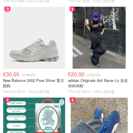
The Hip Store
2302人感兴趣
The Hip Store
2206人感兴趣
尽管她大部分时间都在工作而不是学习，但她说她并不觉得
3
4
通过学徒制错过了传统的大学生活。她还能和公司里的小伙
伴们一起社交，比如周五晚上约着去酒吧放松一下，一点儿
也不耽误体验精彩的社交生活！
露西在完成培训后并没有最短的留任公司的期限。
西门子每年在销售、项目管理和工程等不同领域，在全国各
地招募约14名学位学徒。
该公司学徒职位的空缺通常在12
月至3月期间发布，你可以在西门子网站上申请。
£30.00
£20.00
£140.00
£100.00
New Balance 2002 Pure Silver 复古
adidas Originals Adi Racer Lo 女款
要申请，你通常需要年满18岁并居住在英格兰。每个学位学
跑鞋
绿休闲鞋
徒制的入学要求各不相同，但有些会要求至少五门GCSE成
The Hip Store
1503人感兴趣
The Hip Store
1481人感兴趣
绩达到9-4（旧评分标准为A*- C），包括英语和数学。根据
5
6
教育部（DfE）的数据，你也可以通过低级别学徒制或T
Level等其他资格证书晋升到该级别。
和任何工作一样，雇主也可能会看重其他技能，如团队合作
和沟通，或以前的工作经验。