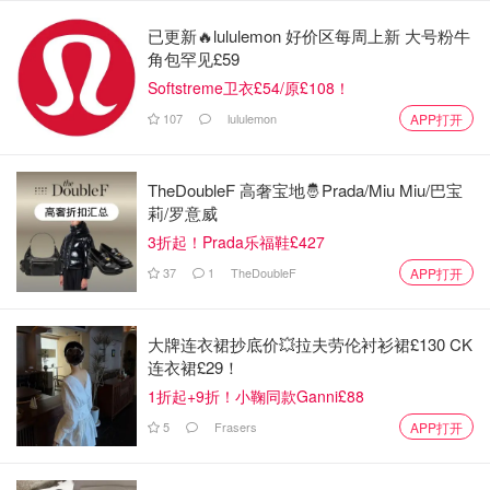
派对。
已更新🔥lululemon 好价区每周上新 大号粉牛
角包罕见£59
洛杉矶快船队球星詹姆斯·哈登被一名女子提起重磅诉讼，
Softstreme卫衣£54/原£108！
该女子声称在哈登豪宅派对后遭到哈登侄子的性侵。
107
lululemon
APP打开
贾斯蒂斯·阿玛尼·布莱克本（图中所示）——哈登姐姐阿妮
克·杰尔克斯的儿子——被控于2024年新年前夜强奸德州房
TheDoubleF 高奢宝地🤴Prada/Miu Miu/巴宝
地产经纪人玛丽莎·沃特利。
莉/罗意威
3折起！Prada乐福鞋£427
37
1
TheDoubleF
APP打开
大牌连衣裙抄底价💥拉夫劳伦衬衫裙£130 CK
连衣裙£29！
1折起+9折！小鞠同款Ganni£88
5
Frasers
APP打开