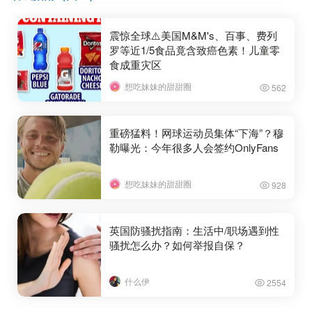
震惊全球⚠️美国M&M's、百事、费列
罗等近1/5食品竟含致癌色素！儿童零
食成重灾区
想吃妹妹的甜甜圈
562
重磅猛料！网球运动员集体“下海”？穆
勒曝光：今年很多人会签约OnlyFans
想吃妹妹的甜甜圈
928
英国防骚扰指南：生活中/职场遇到性
骚扰怎么办？如何举报自保？
什么伊
2554