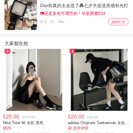
Dior你真的太会送了💑七夕大促送质感补光灯
📷还是多色可调节的！吊坠唇蜜£33
2
Dior
APP打开
大家都在抢
1
2
沃特利起诉布莱克本性侵，并起诉哈登玩忽职守。
抵达俱乐部后，沃特利的一位朋友在大约凌晨3:30左右发现
哈登和他的团队在VIP区。不久，同一位朋友又得知，哈登
家中将举行一场派对。
沃特利随后称，她和两名朋友一同乘坐Uber，起初并不知
道目的地就是哈登的住所。
£25.00
£20.00
£110.00
£80.00
Nike Total 90 女款 黑色
adidas Originals Taekwondo 女款黑色运动鞋
诉状描述：“入口处至少有一名保安，负责核对访客身份，
@29
@ 是伊伊呀
并要求客人将手机留在车内。” 沃特利女士则感到为难，因