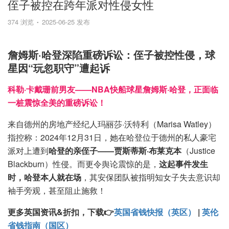
侄子被控在跨年派对性侵女性
374 浏览
2025-06-25 发布
詹姆斯·哈登深陷重磅诉讼：侄子被控性侵，球
星因“玩忽职守”遭起诉
科勒·卡戴珊前男友——NBA快船球星詹姆斯·哈登，正面临
一桩震惊全美的重磅诉讼！
来自德州的房地产经纪人玛丽莎·沃特利（Marisa Watley）
指控称：2024年12月31日，她在哈登位于德州的私人豪宅
派对上遭到
哈登的亲侄子——贾斯蒂斯·布莱克本
（Justice
Blackburn）性侵。而更令舆论震惊的是，
这起事件发生
时，哈登本人就在场
，其安保团队被指明知女子失去意识却
袖手旁观，甚至阻止施救！
更多英国资讯&折扣，下载👉
英国省钱快报（英区）
|
英伦
省钱指南（国区）