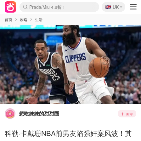
🇬🇧
Prada/Miu 4.8折！
UK
麦卢卡蜂蜜夏促！个位数！
啥？必胜客披萨5折！
首页
攻略
生活
想吃妹妹的甜甜圈
关注
科勒·卡戴珊NBA前男友陷强奸案风波！其