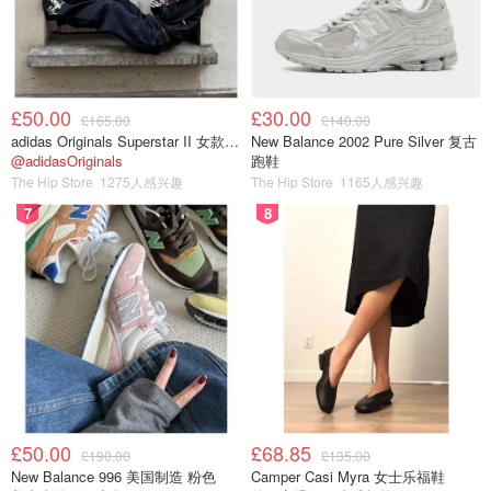
£50.00
£30.00
£165.00
£140.00
adidas Originals Superstar II 女款串珠休闲鞋 黑色
New Balance 2002 Pure Silver 复古
@adidasOriginals
跑鞋
The Hip Store
1275人感兴趣
The Hip Store
1165人感兴趣
7
8
她进一步在诉状中控诉，布莱克本曾反复拍打她的胸口说：
£50.00
£68.85
“来吧，来吧”，似乎急切地想让她跟着他去某个地方。
£190.00
£135.00
New Balance 996 美国制造 粉色
Camper Casi Myra 女士乐福鞋