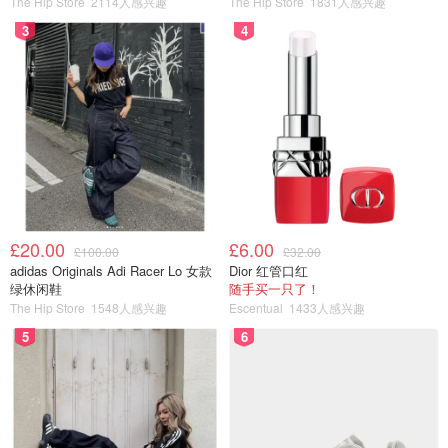
The Hip Store
2114人感兴趣
The Hip Store
1831人感兴趣
为她是乘坐Uber抵达，自然无法将手机留在车中。
3
4
诉状称，该保安在检查沃特利和她朋友的身份后，指示她们
进入哈登住所内的“工作室”区域。据称，这名保安当时还携
带着枪支。
昏迷中惊醒：受害者自述的噩梦瞬间
沃特利称，在凌晨时分，布莱克本接近她们三人。她当时并
不知道他是哈登的侄子。布莱克本自我介绍后，递给她们一
£20.00
£6.00
£100.00
£32.00
瓶酒。沃特利回忆，她们每人只抿了一小口，此后她的记忆
adidas Originals Adi Racer Lo 女款
Dior 红管口红
就变得模糊不清。她还记得工作室里沙发上躺着另一名熟睡
绿休闲鞋
随手买一只了！
的女性。
The Hip Store
1548人感兴趣
Escentual
1433人感兴趣
5
6