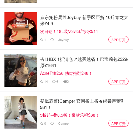
京东宠粉局🎊Joybuy 新手区巨折 10斤青龙大
米£4.9
次日达！18L装Volvic矿泉水£11
哈登——这位卡戴珊家族成员科勒·卡戴珊（Khloe
1
Joybuy
APP打开
Kardashian）的高调NBA前男友
——因此被控“玩忽职
守”。诉状直指，哈登的安保团队在其私人豪宅内“鲁莽疏
夯‼️HBX 1折清仓📍越买越省！巴宝莉包£329/
忽，未能保护沃特利女士”，导致她遭受性侵，“并将因此长
原£1641
期承受痛苦”。
AcneT恤£56 勃肯拖鞋£48！
14
6
HBX
APP打开
DailyMail已就此事联系了詹姆斯·哈登的经纪人特洛伊·佩恩
（Troy Payne）和洛杉矶快船队，寻求置评。
疑似霸哥❗️Camper 官网折上折🔥绑带芭蕾鞋
跨年派对性侵事件曝光：香槟、VIP、神秘别墅
£61！
入口…
5折起+叠8.5折！爆款乐福£68！
0
Camper
APP打开
根据诉状描述，事发当晚沃特利和两位朋友正在一家餐厅用
餐，随后她们得知附近一家名为Polekatz的俱乐部正在举行