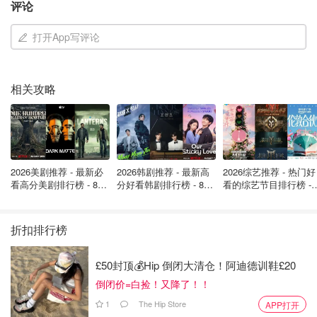
评论
打开App写评论
相关攻略
2026美剧推荐 - 最新必
2026韩剧推荐 - 最新高
2026综艺推荐 - 热门好
看高分美剧排行榜 - 8月
分好看韩剧排行榜 - 8月
看的综艺节目排行榜 - 
最新: 《​​足球教练 》第
最新：丁海寅《我的荒
月最新:《​​伦敦合伙人
四季回归！
糖恋爱 》上线❣️
回归啦
折扣排行榜
£50封顶💰Hip 倒闭大清仓！阿迪德训鞋£20
倒闭价=白捡！又降了！！
1
The Hip Store
APP打开