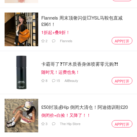
Flannels 周末顶奢闪促💥YSL马鞍包直减
£961！
1折起+叠9折！
2
Flannels
APP打开
卡霸哥了❓TF木质香身体喷雾零元购❓❗
随时无！运费也免！
8
15
AllBeauty
APP打开
格/条纹元素
£50封顶💰Hip 倒闭大清仓！阿迪德训鞋£20
倒闭价=白捡！又降了！！
格纹条纹作为时尚界的常青树，在2025年被赋予新的生
命。它不再只是职场学院风或者英伦腔调，而是通过色彩、
3
The Hip Store
APP打开
材质和剪裁的创新，彻底打破传统印象。