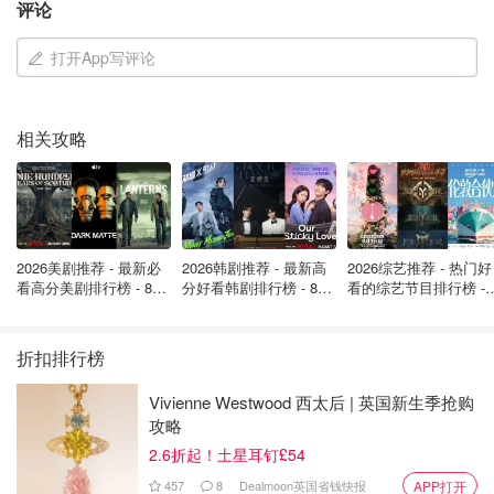
的活力！
评论
推荐单品：
打开App写评论
相关攻略
2026美剧推荐 - 最新必
2026韩剧推荐 - 最新高
2026综艺推荐 - 热门好
看高分美剧排行榜 - 8月
分好看韩剧排行榜 - 8月
看的综艺节目排行榜 - 
最新: 《​​足球教练 》第
最新：丁海寅《我的荒
月最新:《​​伦敦合伙人
四季回归！
糖恋爱 》上线❣️
回归啦
折扣排行榜
Vivienne Westwood 西太后 | 英国新生季抢购
攻略
2.6折起！土星耳钉£54
457
8
Dealmoon英国省钱快报
APP打开