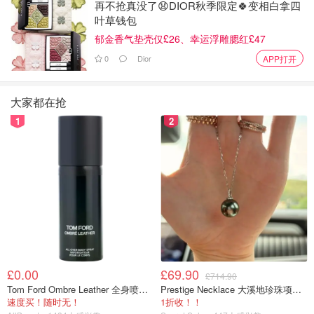
再不抢真没了😧DIOR秋季限定🍀变相白拿四
叶草钱包
郁金香气垫壳仅£26、幸运浮雕腮红£47
0
Dior
APP打开
Tommy Hilfiger 2025SS
大家都在抢
格纹和条纹元素在今年有了更多可能性。从渐变效果的解构
1
2
风，到拼接元素的撞色，从色彩清新的法式田园风，到延续
经典的悠久苏格兰风......让人耳目一新。
格纹条纹宝刀不老，经典永不过时！
推荐单品：
£0.00
£69.90
£714.90
Tom Ford Ombre Leather 全身喷雾 150ml
Prestige Necklace 大溪地珍珠项链 10-11mm
速度买！随时无！
1折收！！