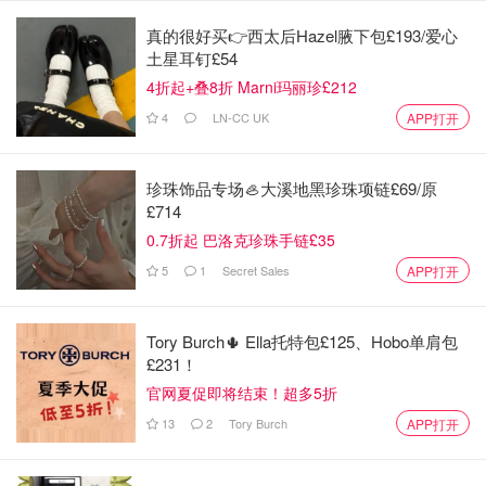
真的很好买👉西太后Hazel腋下包£193/爱心
土星耳钉£54
4折起+叠8折 Marni玛丽珍£212
4
LN-CC UK
APP打开
珍珠饰品专场🦪大溪地黑珍珠项链£69/原
£714
0.7折起 巴洛克珍珠手链£35
5
1
Secret Sales
APP打开
Vivienne Westwood 2025SS
Tory Burch🌵 Ella托特包£125、Hobo单肩包
£231！
官网夏促即将结束！超多5折
13
2
Tory Burch
APP打开