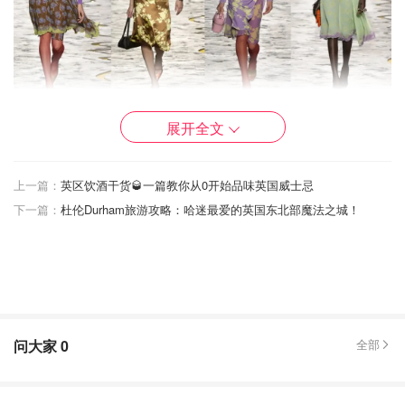
Versace 2025SS
展开全文
今年的花卉设计很会“整活儿”，更加注重层次感与细节：轻
上一篇：
英区饮酒干货🥃一篇教你从0开始品味英国威士忌
透材质上飘着朦胧的花影，抽象的多彩花卉充满艺术感，若
下一篇：
杜伦Durham旅游攻略：哈迷最爱的英国东北部魔法之城！
隐若现的镂空蕾丝花卉个性十足，还有结合东方水墨风的印
花，都成为了亮点。
你会看到大面积花卉的长裙摇曳在阳光下，轻盈的薄纱印花
仙气十足，西装也加入了刺绣、立体花朵的细节装饰。可谓
是“乱花渐欲迷人眼”，五花八门的花卉元素随之而来的便是
问大家
0
全部
极繁主义的回潮！
自然浪漫永不退场，花卉复兴将为2025年的春天注入崭新