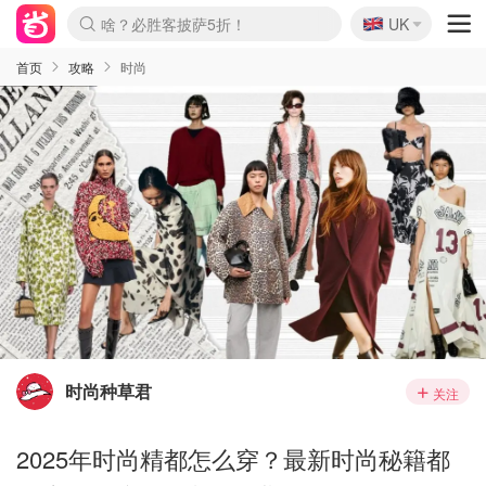
🇬🇧
啥？必胜客披萨5折！
UK
麦卢卡蜂蜜夏促！个位数！
Prada/Miu 4.8折！
首页
攻略
时尚
时尚种草君
关注
2025年时尚精都怎么穿？最新时尚秘籍都