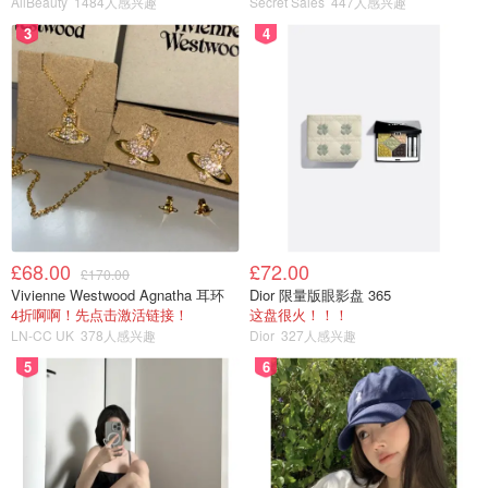
AllBeauty
1484人感兴趣
Secret Sales
447人感兴趣
3
4
£68.00
£72.00
£170.00
Vivienne Westwood Agnatha 耳环
Dior 限量版眼影盘 365
4折啊啊！先点击激活链接！
这盘很火！！！
LN-CC UK
378人感兴趣
Dior
327人感兴趣
5
6