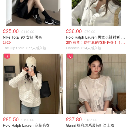
运动元素
从去年开始，运动少女风就把运动元素推向了时尚的风口浪
尖～运动风继续在2025年火力全开！轻量化户外、将运动
£25.00
£36.00
£110.00
£79.00
风和通勤、少女等风格相结合的趋势是2025年成为时尚弄
Nike Total 90 女款 黑色
Polo Ralph Lauren 男童长袖衬衫 Oxford
@29
20Y有货！这件真的衣柜必备！！@蜜子不爱吃
潮儿的关键！
The Hip Store
277人感兴趣
Flannels
214人感兴趣
7
8
£85.50
£37.80
£190.00
£135.00
Polo Ralph Lauren 麻花毛衣
Ganni 棉府绸系带荷叶边上衣
Yuhan Wang 2025SS