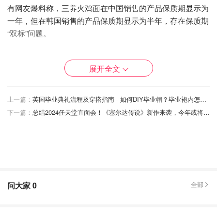
有网友爆料称，三养火鸡面在中国销售的产品保质期显示为
一年，但在韩国销售的产品保质期显示为半年，存在保质期
“双标”问题。
展开全文
上一篇：
英国毕业典礼流程及穿搭指南 - 如何DIY毕业帽？毕业袍内怎么穿？
下一篇：
总结2024任天堂直面会！《塞尔达传说》新作来袭，今年或将成为Switch的最后一舞？
问大家
0
全部