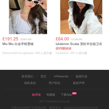
£191.25
£64.00
£341.00
£108.00
Miu Miu 白金窄框墨镜
lululemon Scuba 宽松半拉链卫衣
@鸡腿妹妹
Discounted Sunglasses
493人感兴趣
lululemon
491人感兴趣
联系我们
黑五
InRewards
饭团外卖
隐私条款
用户协议
版权声明
触屏版
电脑版
下载App
2017©dealmoon.co.uk
页面信息由用户分享或品牌、商家提供，由Dealmoon核实后发布折