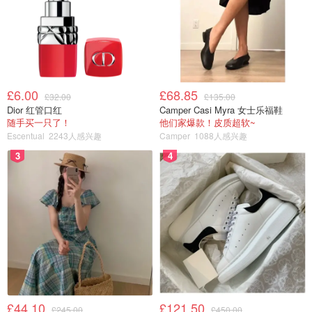
£6.00
£68.85
£32.00
£135.00
Dior 红管口红
Camper Casi Myra 女士乐福鞋
随手买一只了！
他们家爆款！皮质超软~
Escentual
2243人感兴趣
Camper
1088人感兴趣
3
4
£44.10
£121.50
£245.00
£450.00