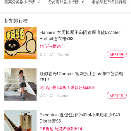
雷？
看高分美剧排行榜 - 8月
分好看韩剧排行榜 - 8月
看的综艺节目排行榜 - 
最新: 《​​足球教练 》第
最新：丁海寅《我的荒
月最新:《​​伦敦合伙人
来自月球的晒晒妞
3000
四季回归！
糖恋爱 》上线❣️
回归啦
折扣排行榜
来源：
sina
封面：sina
Flannels 本周捡漏王👍阿迪厚底鞋£27 Self
Portrait连衣裙£63
「该长文章来自@坐着火车唱着歌-加拿大省钱快报，版权
归原作者所有」
1折起+叠9折！
5
Flannels
APP打开
如果你喜欢我们的文章记得
❤喜欢+⭐收藏+📣分享
哦，也可
以加小编服务号（DMxQianDuoDuo）了解更多英国优质折
疑似霸哥❗️Camper 官网折上折🔥绑带芭蕾鞋
扣和攻略内容~
£61！
5折起+叠8.5折！爆款乐福£68！
0
Camper
APP打开
Escentual 夏促狂炸💥40ml小黑瓶礼盒£43
Dior唇膏£6
2.5折起 纪梵希唇釉£14