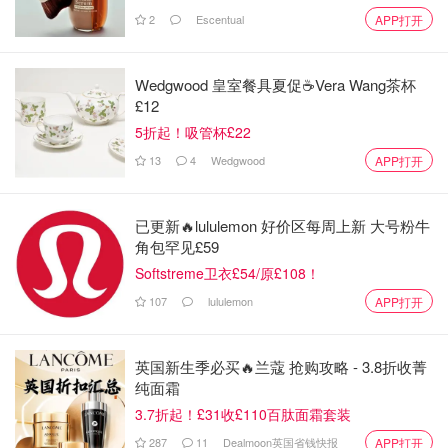
2
Escentual
APP打开
Wedgwood 皇室餐具夏促☕️Vera Wang茶杯
£12
5折起！吸管杯£22
13
4
Wedgwood
APP打开
已更新🔥lululemon 好价区每周上新 大号粉牛
角包罕见£59
Softstreme卫衣£54/原£108！
107
lululemon
APP打开
英国新生季必买🔥兰蔻 抢购攻略 - 3.8折收菁
纯面霜
3.7折起！£31收£110百肽面霜套装
287
11
Dealmoon英国省钱快报
APP打开