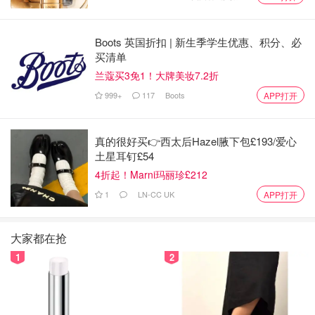
Boots 英国折扣 | 新生季学生优惠、积分、必
买清单
兰蔻买3免1！大牌美妆7.2折
999+
117
Boots
APP打开
真的很好买👉西太后Hazel腋下包£193/爱心
土星耳钉£54
4折起！Marni玛丽珍£212
1
LN-CC UK
APP打开
大家都在抢
1
2