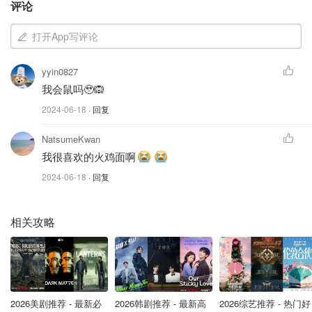
新闻记者查阅韩国三养食品官方网站发现，该网站上，同款
评论
产品，在选择韩文版时，关于产品保质期显示为6个月。而
打开App写评论
切换至中文版和英文版后，同款产品的保质期则显示为1
年。
yyin0827
有媒体曝光，在国内销售的三养旗下三款方便面食品，也被
我会鼠吗🥹🙉
相关质检部门检测出过氧化值超标的问题。业内人士分析
2024-06-18
· 回复
称：“过氧化值超标的食品，其实就意味着产品已经过期变
NatsumeKwan
质了。若长期摄入可能会引发致癌风险。”
我很喜欢的火鸡面啊
三养公司书面回应称，三养食品的方便面生产的都是在韩国
2024-06-18
· 回复
本土，并获得国际食品安全认证。但考虑到出口过程漫长，
三养食品在出口产品生产过程中添加抗氧化成分，延长流通
相关攻略
期限，所以不仅是中国，出口到其他国家和地区的方便面保
质期同样为一年。
巴黎水Perrier被粪便污染！200万瓶将
被销毁……Tap Water之后瓶装水都暴
2026美剧推荐 - 最新必
2026韩剧推荐 - 最新高
2026综艺推荐 - 热门好