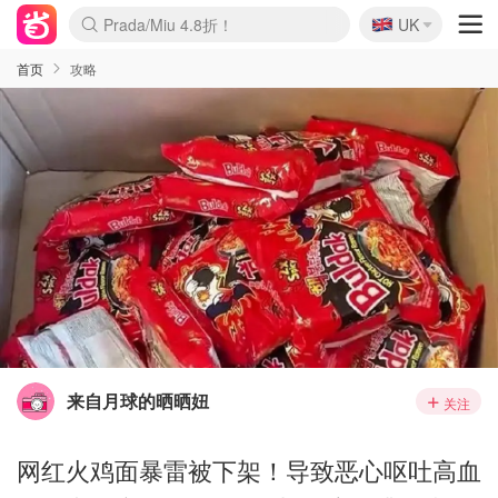
🇬🇧
Prada/Miu 4.8折！
UK
麦卢卡蜂蜜夏促！个位数！
啥？必胜客披萨5折！
首页
攻略
来自月球的晒晒妞
关注
网红火鸡面暴雷被下架！导致恶心呕吐高血