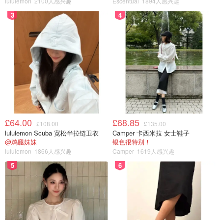
lululemon
2100人感兴趣
Escentual
1894人感兴趣
3
4
图片来自Vogue，版权属于原作者
今年再一次参加Met Gala红毯，被Vogue评选为最佳着装。
£64.00
£68.85
£108.00
£135.00
lululemon Scuba 宽松半拉链卫衣
Camper 卡西米拉 女士鞋子
@鸡腿妹妹
银色很特别！
lululemon
1866人感兴趣
Camper
1619人感兴趣
5
6
图片来自wwd，版权属于原作者
前不久和zico合作发的新歌spot，在录音室和MV的穿搭又