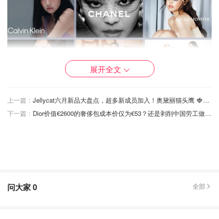
展开全文
上一篇：
Jellycat六月新品大盘点，超多新成员加入！奥黛丽猫头鹰 🍓和🍆，哪一个你最爱？
代言GM旗下香水品牌Tamburins的地推海报成为首尔的新
下一篇：
Dior价值€2600的奢侈包成本价仅为€53？还是剥削中国劳工做的！
晋网红打卡地标。
问大家
0
全部