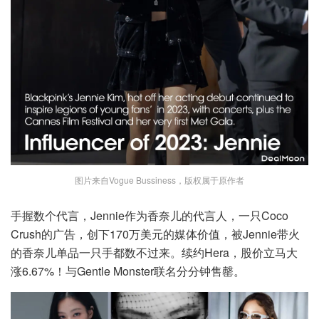
图片来自Vogue Bussiness，版权属于原作者
手握数个代言，Jennie作为香奈儿的代言人，一只Coco
Crush的广告，创下170万美元的媒体价值，被Jennie带火
的香奈儿单品一只手都数不过来。续约Hera，股价立马大
涨6.67%！与Gentle Monster联名分分钟售罄。