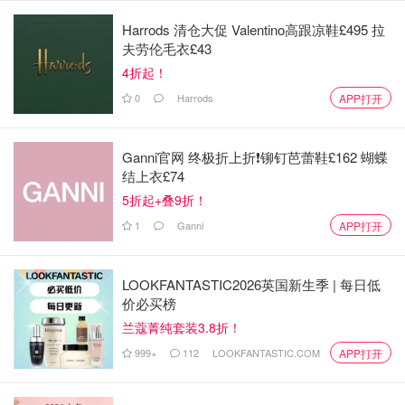
Harrods 清仓大促 Valentino高跟凉鞋£495 拉
夫劳伦毛衣£43
4折起！
0
Harrods
APP打开
Ganni官网 终极折上折❗️铆钉芭蕾鞋£162 蝴蝶
结上衣£74
5折起+叠9折！
1
Ganni
APP打开
Jennie和Calvin Klein合作推出了一个限量胶囊系列，在这
个系列中，她用自己的手写体重新诠释了标志性的Logo；
LOOKFANTASTIC2026英国新生季 | 每日低
价必买榜
随后几天里，CK在Lyst上的搜索量增加了22%。
兰蔻菁纯套装3.8折！
999+
112
LOOKFANTASTIC.COM
APP打开