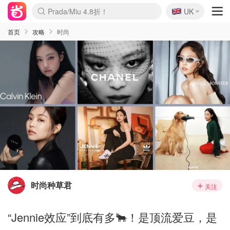
🇬🇧
Prada/Miu 4.8折！
UK
麦卢卡蜂蜜夏促！个位数！
啥？必胜客披萨5折！
首页
攻略
时尚
时尚种草君
关注
“Jennie效应”到底有多🐂！是顶流爱豆，是