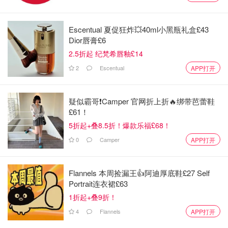
COS的云朵包因她一背就迅速卖空，当时甚至还炒起了高
价。
Escentual 夏促狂炸💥40ml小黑瓶礼盒£43
Dior唇膏£6
2.5折起 纪梵希唇釉£14
2
Escentual
APP打开
疑似霸哥❗️Camper 官网折上折🔥绑带芭蕾鞋
£61！
5折起+叠8.5折！爆款乐福£68！
0
Camper
APP打开
Flannels 本周捡漏王👍阿迪厚底鞋£27 Self
Portrait连衣裙£63
上脚Cecilie Bahnsen x Asics联名款玛丽珍球鞋，24小时品
1折起+叠9折！
牌官网24小时点击量激增27%。
4
Flannels
APP打开