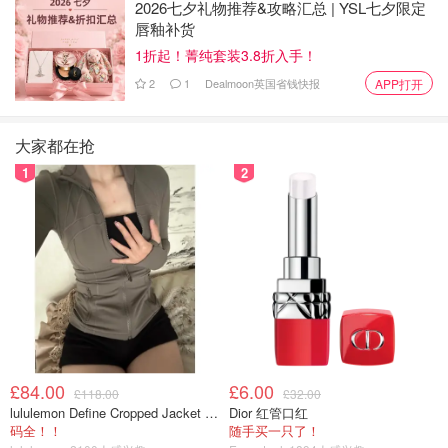
2026七夕礼物推荐&攻略汇总 | YSL七夕限定
唇釉补货
1折起！菁纯套装3.8折入手！
2
1
Dealmoon英国省钱快报
APP打开
大家都在抢
图片来自CK，版权属于原作者
1
2
第一次参加Met Gala红毯，成为当天讨论度最高的明星，接
受Vogue采访时，连同镜头中出现的帅小哥都被带起热议。
£84.00
£6.00
£118.00
£32.00
lululemon Define Cropped Jacket Nulu 短款夹克
Dior 红管口红
码全！！
随手买一只了！