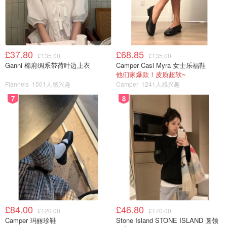
掀起了社交平台上的模仿潮。Jennie的魔力就是可以把每种
风格都消化的很好，穿出属于自己的style。
£37.80
£68.85
£135.00
£135.00
Ganni 棉府绸系带荷叶边上衣
Camper Casi Myra 女士乐福鞋
他们家爆款！皮质超软~
Flannels
1501人感兴趣
Camper
1241人感兴趣
7
8
£84.00
£46.80
£120.00
£170.00
Camper 玛丽珍鞋
Stone Island STONE ISLAND 圆领