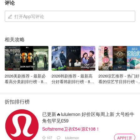
评论
打开App写评论
图片来自X，版权属于原作者
不仅如此，ins、某书上大火的芭蕾风穿搭，没有Jennie在
相关攻略
演唱会的演绎，也不会引起大家争相模仿。
2026美剧推荐 - 最新必
2026韩剧推荐 - 最新高
2026综艺推荐 - 热门好
看高分美剧排行榜 - 8月
分好看韩剧排行榜 - 8月
看的综艺节目排行榜 - 
最新: 《​​足球教练 》第
最新：丁海寅《我的荒
月最新:《​​伦敦合伙人
四季回归！
糖恋爱 》上线❣️
回归啦
折扣排行榜
已更新🔥lululemon 好价区每周上新 大号粉牛
角包罕见£59
Softstreme卫衣£54/原£108！
图片来自于网络 ，版权属于原作者
107
lululemon
APP打开