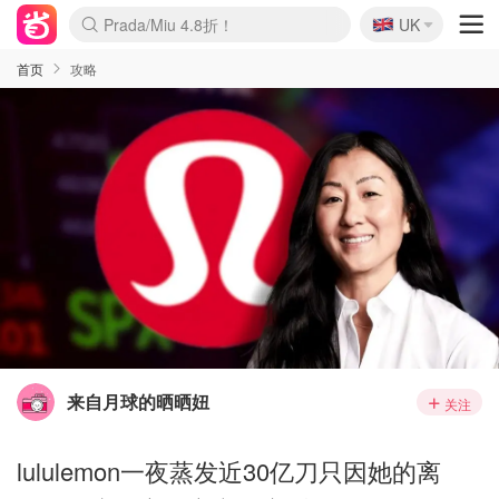
🇬🇧
Prada/Miu 4.8折！
UK
麦卢卡蜂蜜夏促！个位数！
啥？必胜客披萨5折！
首页
攻略
来自月球的晒晒妞
关注
lululemon一夜蒸发近30亿刀只因她的离