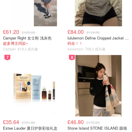
£61.20
£84.00
£120.00
£118.00
Camper Right 女士鞋 浅灰色
lululemon Define Cropped Jacket Nulu 短款夹克
在成功打入市场后，Lululemon 再接再厉，于同年 7 月推出
超多博主同款~
码全！！
Camper
818人感兴趣
lululemon
768人感兴趣
Chargefeel 混合跑步和训练鞋以及 Restfeel 拖鞋，并于 9
7
8
月推出专为健身训练设计的 Strongfeel 鞋。
鞋子的美感力求与众不同。
“感觉最好的部分原因不仅在于舒适，还在于外表，”Choe
说。“我们在创造大量关于如何从头到脚搭配一套服装的需
求方面有着良好的记录。我们借鉴了很多色彩理论和从顾客
那里了解到的东西，并将其融入到鞋类中。”
2024年初时，Lululemon正式发布了其首款男鞋系列，即其
£35.64
£46.80
£151.00
£170.00
首款休闲运动鞋 Cityverse。仍然注重感官体验，是艺术和
Estee Lauder 夏日护肤彩妆礼盒
Stone Island STONE ISLAND 圆领