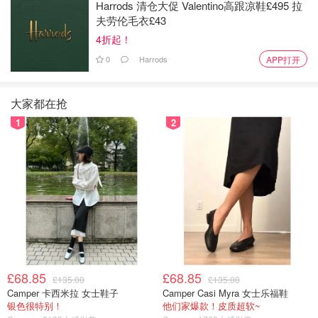
Harrods 清仓大促 Valentino高跟凉鞋£495 拉
夫劳伦毛衣£43
4折起！
0
Harrods
APP打开
图片来自FOOTWEAR NEWS ，版权属于原作者
大家都在抢
获奖的产品系列Blissfeel 跑鞋由四种不同的鞋型组成，共有
十种不同配色，于 2022 年上市。
1
2
£68.85
£68.85
£135.00
£135.00
Camper 卡西米拉 女士鞋子
Camper Casi Myra 女士乐福鞋
银色很特别！
他们家爆款！皮质超软~