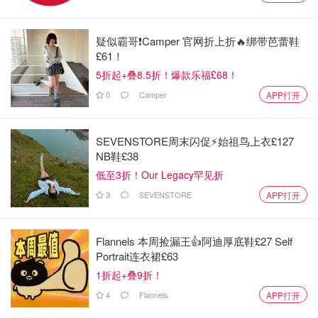
全球产品营销官。
2016年，她正式加入lululemon，担任全球营销高级副总
疑似霸哥❗️Camper 官网折上折🔥绑带芭蕾鞋
£61！
裁，负责女装和男装的配饰设计、销售、创新、产品开发以
及规划和分配。
5折起+叠8.5折！爆款乐福£68！
0
Camper
APP打开
2018年9月开始担任公司首席产品官。
在她任职期间，Lululemon 的产品线不断扩大，包括高尔夫
SEVENSTORE周末闪促⚡️始祖鸟上衣£127
和网球服装、远足装备、健身头巾、蘑菇包、加拿大队装备
NB鞋£38
等。
低至3折！Our Legacy罕见折
3
SEVENSTORE
APP打开
她的营销理念清晰而明确：关注女性、注重科学、重视互
动。
Flannels 本周捡漏王👍阿迪厚底鞋£27 Self
Choe 在公司进军鞋类领域方面发挥了关键作用，每次新品
Portrait连衣裙£63
的发布过程都由女性推动，成功扩大了公司的核心女性客户
1折起+叠9折！
群。
4
Flannels
APP打开
“我们了解到，这个行业的大部分高性能鞋都是从男性的脚