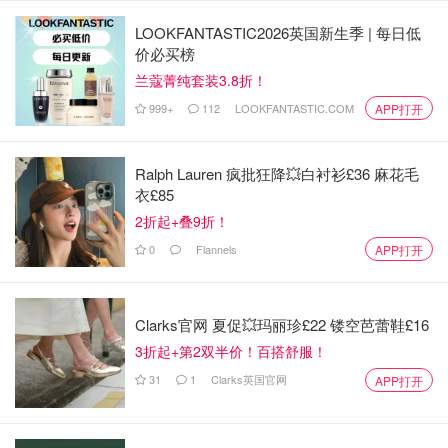
开始设计的，然后才适应女性的脚。所以，女性市场上存在
LOOKFANTASTIC2026英国新生季 | 每日低
着大量尚未满足的需求。”
价必买榜
兰蔻菁纯套装3.8折！
在 2022 年 FN 成就奖颁奖典礼上，Choe 和 Neuburger 因
999+
112
LOOKFANTASTIC.COM
APP打开
Lululemon 首款女鞋获得了年度最佳新品奖。在获奖感言
中，两人都强调了四年来推出鞋类产品背后的合作努力，强
调整个过程都是由女性推动的。“我们不仅为女性设计鞋
Ralph Lauren 疯批狂降💥白衬衫£36 麻花毛
衣£85
子，”Choe 在演讲中说道。“我们和她们一起设计鞋子。”
2折起+叠9折！
0
Flannels
APP打开
Clarks官网 夏促💥玛丽珍£22 镂空芭蕾鞋£16
3折起+第2双半价！百搭舒服！
31
1
Clarks英国官网
APP打开