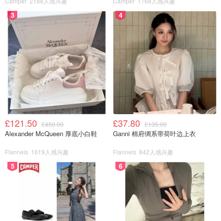
Camper
2188人感兴趣
Camper
1768人感兴趣
3
4
Sun Choe 非常注重通过科学数据调整材料和设计，以满足
女性对缓冲和支撑平衡的需求。之前一项针对胸罩和不适感
的内部项目让她发现，女性身体受到的负面影响大多发生在
脚后跟着地时。
为了获得合适的尺码，Lululemon 与 Volumental（一家在
门店提供 3D 足部扫描仪的科技公司）合作，分析他们的数
据，其中包括北美和亚洲所有性别的足部测量平均值。目标
£121.50
£37.80
是准确表示不同的女性脚型（扫描发现女性脚型通常前脚掌
£450.00
£135.00
Alexander McQueen 厚底小白鞋
Ganni 棉府绸系带荷叶边上衣
较宽，后跟较窄），从而挑选出适合女性的鞋子。
Flannels
1619人感兴趣
Flannels
842人感兴趣
5
6