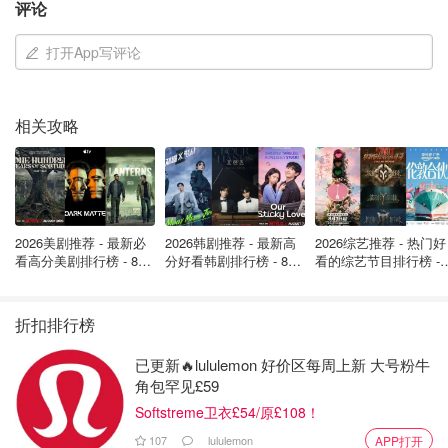
评论
打开App写评论
这位亚裔女高管到底是何方神圣？她的离去为何能引发
相关攻略
lululemon 和外界这么大的震动呢？
半路出家的时尚大拿
出人意料的是，其实Sun Choe最初并没有想要从事服装行
2026美剧推荐 - 最新必
2026韩剧推荐 - 最新高
2026综艺推荐 - 热门好
业相关的工作，她毕业于马里兰大学，拥有政治学和政府学
看高分美剧排行榜 - 8月
分好看韩剧排行榜 - 8月
看的综艺节目排行榜 - 
学位。直到大学毕业后，她才发现在时尚界工作的乐趣。
最新: 《​​足球教练 》第
最新：丁海寅《我的荒
月最新:《​​伦敦合伙人
四季回归！
糖恋爱 》上线❣️
回归啦
她的第一份工作是在Gap 担任商品实习生，五年后转到
折扣排行榜
Levi’s，在那里她真正爱上了产品和品牌这个概念，“每一个
已更新🔥lululemon 好价区每周上新 大号粉牛
品牌背后都有着丰富的故事”。
角包罕见£59
在此之后，她又在West Elm、Madewell、Urban Outfitters
Softstreme卫衣£54/原£108！
等品牌从事多渠道营销工作，还曾担任 Marc Jacobs 的首席
107
lululemon
APP打开