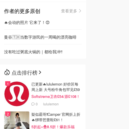
作者的更多原创
查看更多
🇳🇿
新西兰
🔥会动的照片 它来了！😍
曼谷🇹🇭当数字游民的一周喝的漂亮咖啡
没有吃过粥底火锅的｜都给我冲‼️
点击排行榜
已更新🔥lululemon 好价区每
周上新 大号粉牛角包罕见£59
Softstreme卫衣£54/原£108！
0
lululemon
疑似霸哥❗️Camper 官网折上折
🔥绑带芭蕾鞋£61！
5折起+叠8.5折！爆款乐福