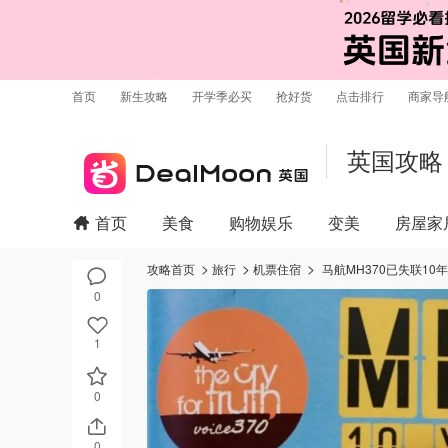
首页
新生攻略
开学季必买
抢好货
点击排行
商家导
英国攻略
首页
美食
购物娱乐
变美
房屋家
攻略首页
旅行
机票住宿
马航MH370已失联1
0
1
0
0