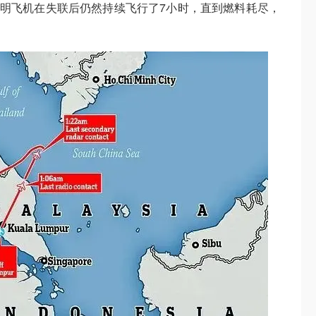
。这表明飞机在失联后仍然持续飞行了7小时，直到燃料耗尽，