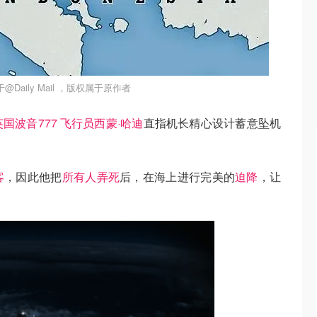
Daily Mail ，版权属于原作者
英国波音777 飞行员西蒙·哈迪
直指机长精心设计蓄意坠机
客
，因此他把
所有人弄死
后，在海上进行完美的
迫降
，让