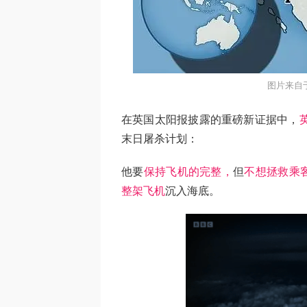
图片来自于@
在英国太阳报披露的重磅新证据中，
末日屠杀计划：
他要
保持飞机的完整，
但
不想拯救乘
整架飞机
沉入海底。