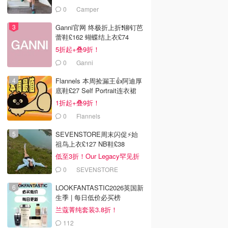
£68！
0
Camper
Ganni官网 终极折上折❗️铆钉芭
蕾鞋£162 蝴蝶结上衣£74
5折起+叠9折！
0
Ganni
Flannels 本周捡漏王👍阿迪厚
底鞋£27 Self Portrait连衣裙
£63
1折起+叠9折！
0
Flannels
SEVENSTORE周末闪促⚡️始
祖鸟上衣£127 NB鞋£38
低至3折！Our Legacy罕见折
0
SEVENSTORE
LOOKFANTASTIC2026英国新
生季 | 每日低价必买榜
兰蔻菁纯套装3.8折！
112