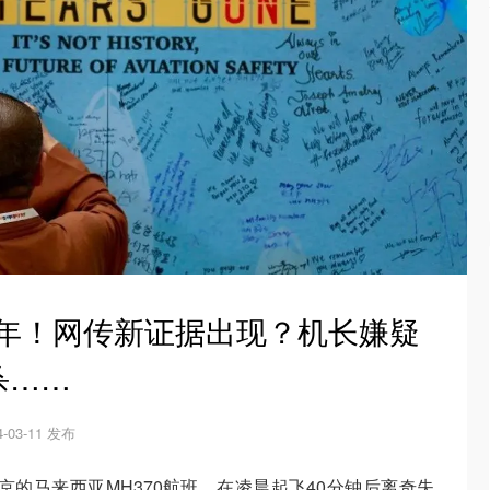
10年！网传新证据出现？机长嫌疑
杀……
4-03-11 发布
北京的马来西亚MH370航班，在凌晨起飞40分钟后离奇失