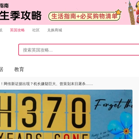
航
英国攻略
社区
兑换商城
居
教育
0年！网传新证据出现？机长嫌疑巨大、曾策划末日屠杀……