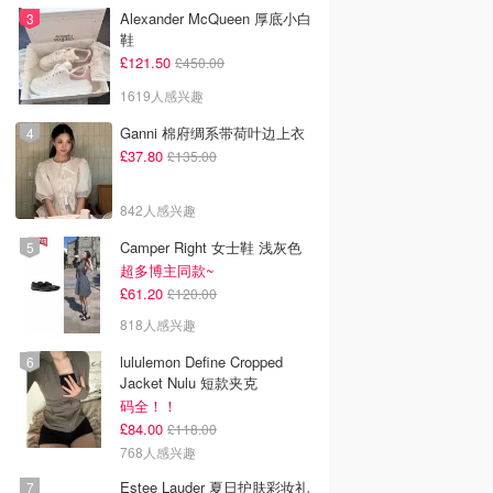
Alexander McQueen 厚底小白
鞋
£121.50
£450.00
1619人感兴趣
Ganni 棉府绸系带荷叶边上衣
£37.80
£135.00
842人感兴趣
Camper Right 女士鞋 浅灰色
超多博主同款~
£61.20
£120.00
818人感兴趣
lululemon Define Cropped
Jacket Nulu 短款夹克
码全！！
£84.00
£118.00
768人感兴趣
Estee Lauder 夏日护肤彩妆礼