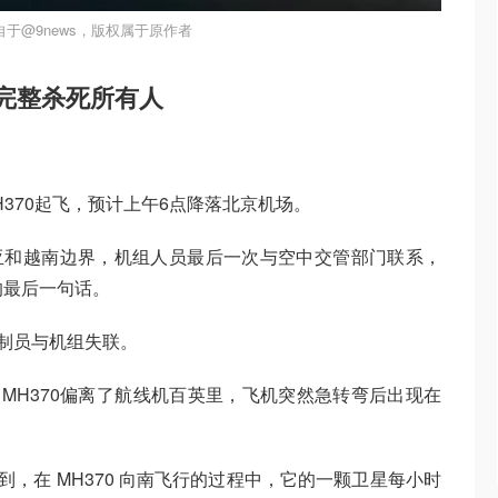
于@9news，版权属于原作者
完整杀死所有人
MH370起飞，预计上午6点降落北京机场。
西亚和越南边界，机组人员最后一次与空中交管部门联系，
界的最后一句话。
管制员与机组失联。
了MH370偏离了航线机百英里，飞机突然急转弯后出现在
到，在 MH370 向南飞行的过程中，它的一颗卫星每小时