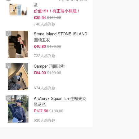
盒
价值151！有正装小棕瓶！
£35.64
£151.00
746人感兴趣
Stone Island STONE ISLAND
圆领卫衣
£46.80
£170.00
722人感兴趣
Camper 玛丽珍鞋
£84.00
£120.00
674人感兴趣
Arc'teryx Squamish 连帽夹克
黑蓝色
£127.50
£180.00
630人感兴趣