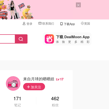
联系我们
英国
登录
下载App
🇺🇸
美国
下载 DealMoon App
体验更多精彩
🇨🇳
中国
🇨🇦
加拿大
🇬🇧
英国
🇩🇪
德国
来自月球的晒晒妞
17
🇫🇷
加关注
法国
🇮🇹
171
462
意大利
笔记
粉丝
🇦🇺
澳洲