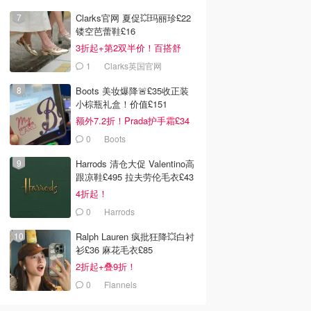
LOOKFANTASTIC.COM
Clarks官网 夏促💥玛丽珍£22
镂空芭蕾鞋£16
3折起+第2双半价！百搭舒
服！
1
Clarks英国官网
Boots 美妆爆降🚨£35收正装
小棕瓶礼盒！价值£151
额外7.2折！Prada护手霜£34
0
Boots
Harrods 清仓大促 Valentino高
跟凉鞋£495 拉夫劳伦毛衣£43
4折起！
0
Harrods
Ralph Lauren 疯批狂降💥白衬
衫£36 麻花毛衣£85
2折起+叠9折！
0
Flannels