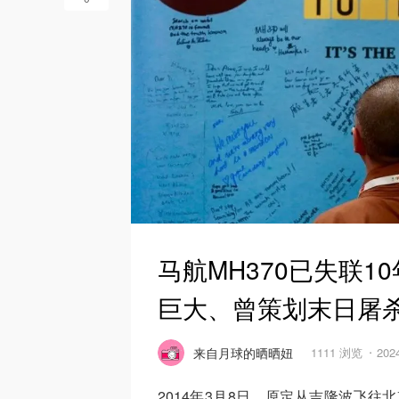
马航MH370已失联
巨大、曾策划末日屠
来自月球的晒晒妞
1111 浏览
202
2014年3月8日，原定从吉隆波飞往