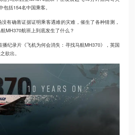
中包括154名中国乘客。
场没有确凿证据证明乘客遇难的灾难，催生了各种猜测，
：马航MH370航班上到底发生了什么？
C首播纪录片《飞机为何会消失：寻找马航MH370》，英国
呼之欲出。