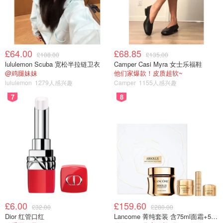
£64.00
£68.85
£108.00
£135.00
lululemon Scuba 宽松半拉链卫衣
Camper Casi Myra 女士乐福鞋
@鸡腿妹妹
他们家爆款！皮质超软~
lululemon
1279人感兴趣
Camper
1155人感兴趣
7
8
图片来自于@atypeek-dgn/pexels，版权属于原作者
从圣尼齐尔广场 (Place Saint-Nizier)开始，在圣尼齐尔
教堂对面进入索恩河岸，然后左转进入圣安东尼码头继
续前行，直至到达司法宫大道(Passerelle du Palais de
Justice)
£6.00
£159.60
£32.00
£280.00
沿右侧行驶并穿过索恩河（La Saône），然后左转驶
Dior 红管口红
Lancome 菁纯套装 含75ml面霜+5ml精华+5ml眼霜
入Quai Romain Rolland 到达波拿巴桥（Le Pont