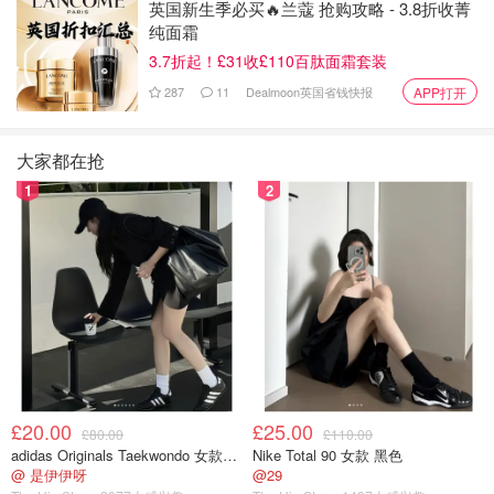
英国新生季必买🔥兰蔻 抢购攻略 - 3.8折收菁
穿过马路即可发现贝西公园 (Parc de Bercy)。你可以
纯面霜
选择在这里休息休息，或者继续沿着贝尔西路 (rue de
3.7折起！£31收£110百肽面霜套装
Bercy) 离开公园，左转朝拉尚博迪 (Lachambeaudie)
287
11
Dealmoon英国省钱快报
APP打开
广场方向行驶，然后沿普鲁东路 (rue Proudhon) 行
驶，直至与夏朗通路 (rue de Charenton) 交叉。
大家都在抢
左转进入瓦蒂尼街 (rue de Wattignies)继续直行，直至
1
2
到达文森森林 (Bois de Vincennes)文森森林和巴黎西
边的布洛涅森林一起被视为巴黎吸收新鲜氧气的两扇
“肺叶”，面积很大大家可以自己各种探索！
然后可以前往勒伊岛 (Ile de Reuilly)，出桥后在右侧，
沿着一条小路通向浪漫的寺庙和下面的地窖。随后当然
也可以直接在公园溜达溜达
里昂Citywalk路线推荐
£20.00
£25.00
£80.00
£110.00
adidas Originals Taekwondo 女款黑色运动鞋
Nike Total 90 女款 黑色
探索里昂的街区
@ 是伊伊呀
@29