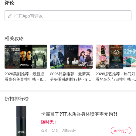
评论
随后左转到阿里斯蒂德·布里安街(rue Aristide
打开App写评论
Briand)，就会发现自己现在正对着国民议会。继续沿
大学路行驶，直至加列尼元帅大道 (avenue du
Maréchal Gallieni)，然后沿着后者前往荣军院 (Les
相关攻略
Invalides)。在这里感兴趣的uu可以直接进去看看
继续沿格勒内尔街 (rue de Grenelle) 前往战神广场
(Champ de Mars)，溜达着可以到铁塔下方咔咔拍照！
走累了可以就在附近休息休息，喝杯咖啡呀。修整完毕
2026美剧推荐 - 最新必
2026韩剧推荐 - 最新高
2026综艺推荐 - 热门好
便可以继续穿过耶纳桥前往特罗卡德罗花园（Jardins
看高分美剧排行榜 - 8月
分好看韩剧排行榜 - 8月
看的综艺节目排行榜 - 
最新: 《​​足球教练 》第
最新：丁海寅《我的荒
月最新:《​​伦敦合伙人
du Trocadéro），然后返回特罗卡德罗滨海大道
四季回归！
糖恋爱 》上线❣️
回归啦
（L’esplanade du Trocadéro）
折扣排行榜
巴黎公园里寻找绿色和自然
卡霸哥了❓TF木质香身体喷雾零元购❓❗
?全程距离
：7.7km
随时无！
⏰所需时间
：1h40m
0
3
AllBeauty
APP打开