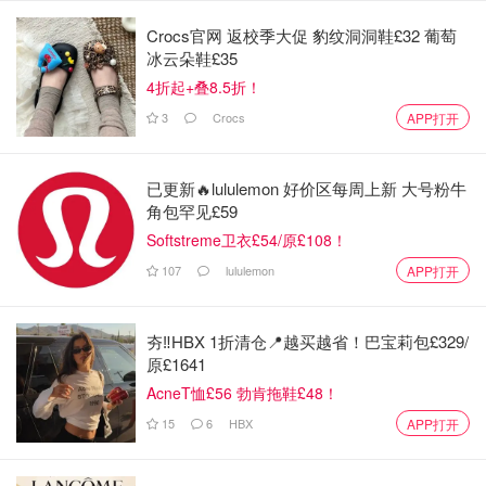
Crocs官网 返校季大促 豹纹洞洞鞋£32 葡萄
冰云朵鞋£35
4折起+叠8.5折！
图片来自于@alina-rossoshanska/pexels，版权属于原作者
3
Crocs
APP打开
出发地点位于卢森堡公园中心，卢森堡宫前，从圣米歇
尔大道 (Boulevard Saint-Michel) 驶出，沿盖吕萨克街
已更新🔥lululemon 好价区每周上新 大号粉牛
(Rue Gay-Lussac) 走，然后沿勒戈夫街 (Rue Le Goff)
角包罕见£59
行驶，到达马勒伯朗什街 (Rue Malebranche)
Softstreme卫衣£54/原£108！
107
lululemon
APP打开
然后直行至Place de la Contrescarpe，从拉塞佩德街
(rue Lacépède) 驶出，继续直行到达植物园 (Jardin
des Plantes)，植物园里可以仔细观察一番各种稀有的
夯‼️HBX 1折清仓📍越买越省！巴宝莉包£329/
原£1641
植物品种~
AcneT恤£56 勃肯拖鞋£48！
然后回到奥斯特利茨码头（Quai d’Austerlitz），然后
15
6
HBX
APP打开
沿着该码头到达西蒙娜·德·波伏娃人行桥（La
passerelle Simone de Beauvoir）