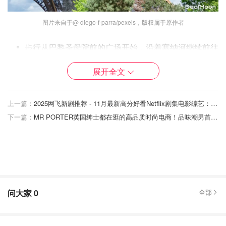
图片来自于@ diego-f-parra/pexels，版权属于原作者
步行从巴黎圣母院前的广场开始，沿着塞纳河继续前往
艺术桥（Pont des Arts），然后返回右岸。这一路在塞
展开全文
纳河边就有非常不错的景色
然后穿过卢浮宫庭院（La cour du Louvre），左转到达
上一篇：
2025网飞新剧推荐 - 11月最新高分好看Netflix剧集电影综艺：天作不合的我们2
金字塔所在的拿破仑中庭（La Cour Napoléon du
下一篇：
MR PORTER英国绅士都在逛的高品质时尚电商！品味潮男首选购物圣地！
Louvre）
穿过对面的环岛，经过巴黎小凯旋门（Arc de
Triomphe du Carrousel）附近，前往杜乐丽花园
(Jardin des Tuileries），在绿意盎然的环境中享受片刻
的放松
问大家
0
全部
沿着中央小巷到达Passerelle Léopold-Sédar-Senghor
行人桥，走过桥便能欣赏法国阿纳托尔码头 (Quai
Anatole France) 至波旁宫 (Palais Bourbon) 的美景。