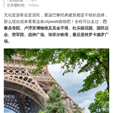
?全程距离
：7.1km
⏰所需时间
：1h50m
无论是游客还是居民，重温巴黎经典建筑都是不错的选择，
那么现在就来看看这条citywalk路线吧！全程可以走过：
巴
黎圣母院、卢浮宫博物馆及其金字塔、杜乐丽花园、国民议
会、荣军院、战神广场、埃菲尔铁塔，最后是特罗卡德罗广
场。