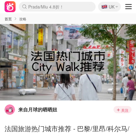
🇬🇧
Prada/Miu 4.8折！
UK
麦卢卡蜂蜜夏促！个位数！
啥？必胜客披萨5折！
首页
攻略
来自月球的晒晒妞
关注
法国旅游热门城市推荐 - 巴黎/里昂/科尔马/