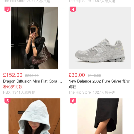
The Hip Store
2077人感兴趣
The Hip Store
1487人感兴趣
?全程距离
：4.86km
3
4
⏰所需时间
：1小时50分钟
£152.00
£30.00
£295.00
£140.00
Dragon Diffusion Mini Flat Gora 深棕色手提包
New Balance 2002 Pure Silver 复古
朴彩英同款
跑鞋
HBX
1341人感兴趣
The Hip Store
1327人感兴趣
5
6