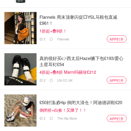
想走走路彻底理清思绪？那么这条路线可以让你发现巴黎一
些最美丽的公园和花园，这条路线大家可以选择遵循推荐的
Flannels 周末顶奢闪促💥YSL马鞍包直减
路线图，也可以自己搭配，更详细地探索游览过的地方。
£961！
这条步道穿过卢森堡花园（Jardin du Luxembourg）、植
1折起+叠9折！
物园（Jardin des Plantes）、贝尔西公园（Parc de
2
Flannels
APP打开
Bercy），最后环绕文森森林（Bois de Vincennes）风景
如画的勒伊岛（Île de Reuilly），结束美好的路程，原地野
真的很好买👉西太后Hazel腋下包£193/爱心
个餐。
土星耳钉£54
4折起+叠8折 Marni玛丽珍£212
2
LN-CC UK
APP打开
£50封顶💰Hip 倒闭大清仓！阿迪德训鞋£20
倒闭价=白捡！又降了！！
2
The Hip Store
APP打开