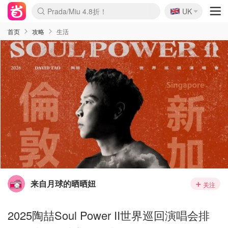
🇬🇧
Prada/Miu 4.8折！
UK
麦卢卡蜂蜜夏促！个位数！
啥？必胜客披萨5折！
首页
攻略
生活
来自月球的晒晒妞
关注
2025陶喆Soul Power II世界巡回演唱会排