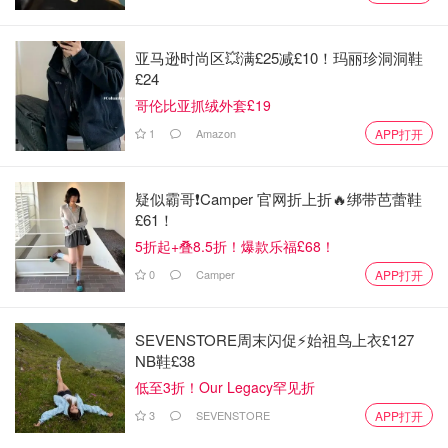
2025年英国演唱会门票预订及日程排
期 - Adele官网新增“巡演日期”版块！
亚马逊时尚区💥满£25减£10！玛丽珍洞洞鞋
期待！
£24
哥伦比亚抓绒外套£19
小不列颠晒晒君
26.5w
19
1
Amazon
APP打开
如果你喜欢我们的文章记得
❤
喜欢+⭐收藏+📣分享
哦，也可
以加小编服务号（Dmdudu2023）了解更多英国优质折扣和
疑似霸哥❗️Camper 官网折上折🔥绑带芭蕾鞋
攻略内容~
£61！
5折起+叠8.5折！爆款乐福£68！
0
Camper
APP打开
SEVENSTORE周末闪促⚡️始祖鸟上衣£127
NB鞋£38
低至3折！Our Legacy罕见折
3
SEVENSTORE
APP打开
「该文章来自@省钱君-北美省钱快报，版权归原作者所有」