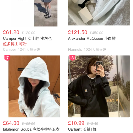
£61.20
£121.50
£120.00
£450.00
Camper Right 女士鞋 浅灰色
Alexander McQueen 小白鞋
超多博主同款~
Camper
1241人感兴趣
Flannels
1024人感兴趣
7
8
£64.00
£10.99
£108.00
£13.49
lululemon Scuba 宽松半拉链卫衣
Carhartt 长袖T恤