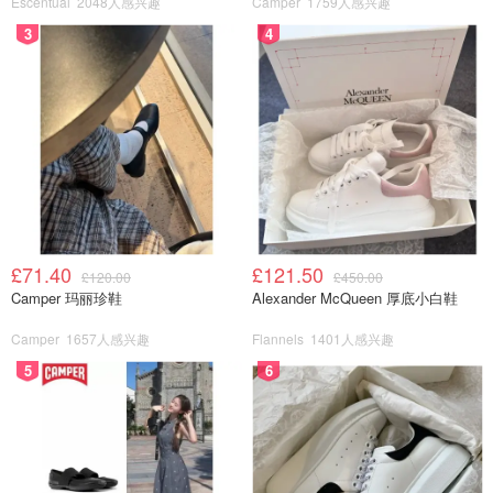
Escentual
2048人感兴趣
Camper
1759人感兴趣
3
4
£71.40
£121.50
£120.00
£450.00
Camper 玛丽珍鞋
Alexander McQueen 厚底小白鞋
Camper
1657人感兴趣
Flannels
1401人感兴趣
5
6