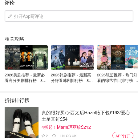
评论
打开App写评论
相关攻略
作为R&B教父，记得小时候陶喆的歌特别火，当时我却不以
2026美剧推荐 - 最新必
2026韩剧推荐 - 最新高
2026综艺推荐 - 热门好
为然～结果前几年开始突然好爱好爱陶吉吉的歌！！每首都
看高分美剧排行榜 - 8月
分好看韩剧排行榜 - 8月
看的综艺节目排行榜 - 
最新: 《​​足球教练 》第
最新：丁海寅《我的荒
月最新:《​​伦敦合伙人
能单曲循环。好想去现场听《流沙》、《蝴蝶》、《爱很简
四季回归！
糖恋爱 》上线❣️
回归啦
单》等等。
折扣排行榜
老头的演唱会，办了这场，不知道还能有几场了。所以这次
真的很好买👉西太后Hazel腋下包£193/爱心
的机会可要好好抓住了！
土星耳钉£54
4折起！Marni玛丽珍£212
更多
2025英国演唱会信息戳
：
2
LN-CC UK
APP打开