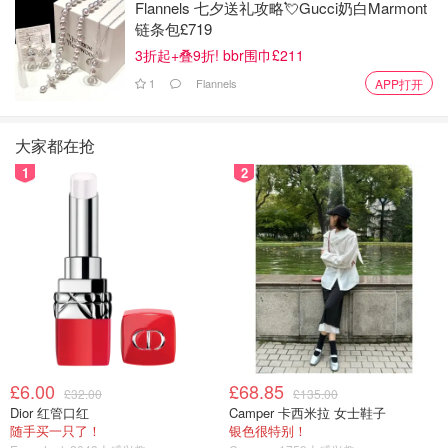
Flannels 七夕送礼攻略💘Gucci奶白Marmont
链条包£719
3折起+叠9折! bbr围巾£211
1
Flannels
APP打开
大家都在抢
1
2
£6.00
£68.85
£32.00
£135.00
Dior 红管口红
Camper 卡西米拉 女士鞋子
随手买一只了！
银色很特别！