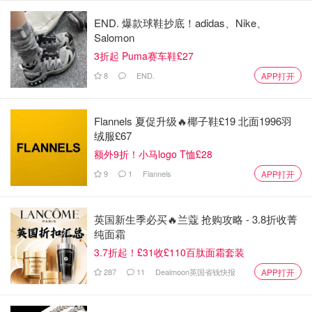
END. 爆款球鞋抄底！adidas、Nike、
英国演唱会
Salomon
3折起 Puma赛车鞋£27
8
END.
APP打开
Flannels 夏促升级🔥椰子鞋£19 北面1996羽
绒服£67
额外9折！小马logo T恤£28
9
1
Flannels
APP打开
英国新生季必买🔥兰蔻 抢购攻略 - 3.8折收菁
纯面霜
3.7折起！£31收£110百肽面霜套装
287
11
Dealmoon英国省钱快报
APP打开