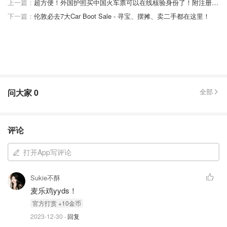
上一篇：
超方便！外国护照买中国火车票可以在线核验身份了！附注册和购票流程详解！
下一篇：
伦敦必去7大Car Boot Sale - 寻宝、摆摊、卖二手都在这里！
问大家
0
全部
评论
打开App写评论
Sukie不酥
麦乐鸡yyds！
官⽅打赏 +10⾦币
2023-12-30
· 回复