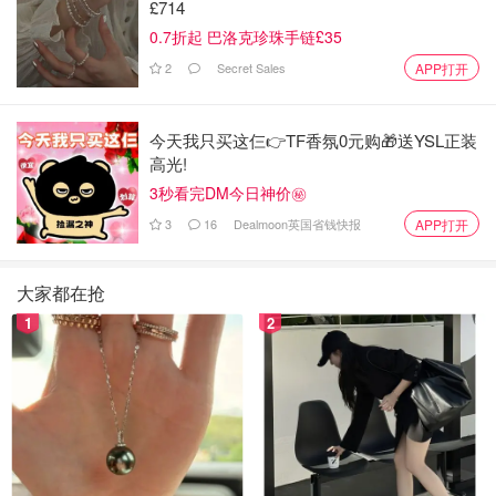
£714
0.7折起 巴洛克珍珠手链£35
2
Secret Sales
APP打开
今天我只买这仨👉TF香氛0元购🎁送YSL正装
高光!
3秒看完DM今日神价㊙️
3
16
Dealmoon英国省钱快报
APP打开
大家都在抢
1
2