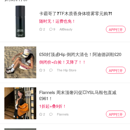
卡霸哥了❓TF木质香身体喷雾零元购❓❗
随时无！运费也免！
2
9
AllBeauty
APP打开
£50封顶💰Hip 倒闭大清仓！阿迪德训鞋£20
倒闭价=白捡！又降了！！
3
The Hip Store
APP打开
Flannels 周末顶奢闪促💥YSL马鞍包直减
£961！
1折起+叠9折！
2
Flannels
APP打开