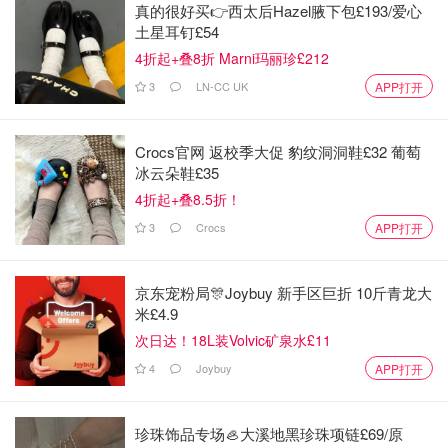
真的很好买👉西太后Hazel腋下包£193/爱心
土星耳钉£54
4折起+叠8折 Marni玛丽珍£212
3
LN-CC UK
APP打开
Crocs官网 返校季大促 豹纹洞洞鞋£32 葡萄
冰云朵鞋£35
4折起+叠8.5折！
3
Crocs
APP打开
京东宠粉局🎊Joybuy 新手区巨折 10斤青龙大
米£4.9
次日达！18L装Volvic矿泉水£11
4
Joybuy
APP打开
珍珠饰品专场🦪大溪地黑珍珠项链£69/原