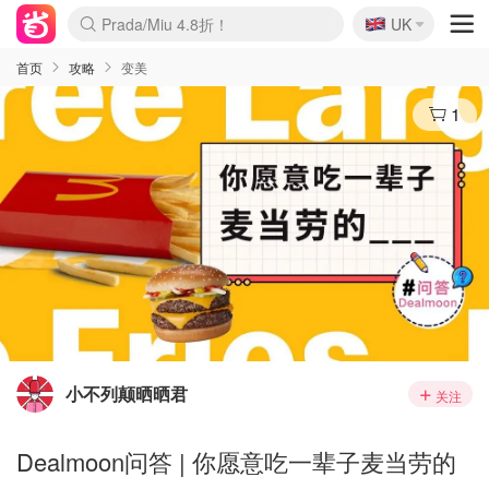
🇬🇧
Prada/Miu 4.8折！
UK
麦卢卡蜂蜜夏促！个位数！
啥？必胜客披萨5折！
首页
攻略
变美
1
小不列颠晒晒君
关注
Dealmoon问答 | 你愿意吃一辈子麦当劳的