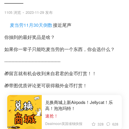
———
1105 浏览
2023-11-29 发布
麦当劳11月30天倒数
接近尾声
你抽到的最好奖品是啥？
如果你一辈子只能吃麦当劳的一个东西，你会选什么？
---------------------------------------
🎁留言就有机会收到来自君君的金币打赏！！
🎁带图优质评论更可获得额外金币打赏！
兑换商城上新Airpods！Jellycat！乐
高！泡泡玛特！
速抢！
Dealmoon英国省钱快报
328
628