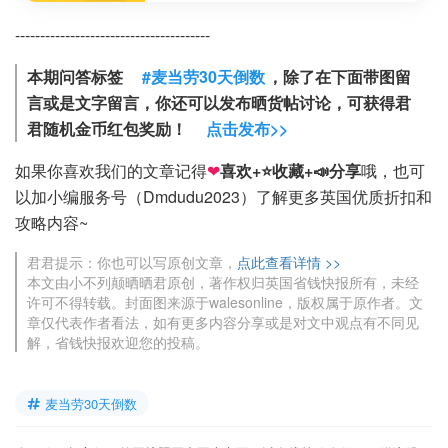
---------------------------------------
本期问答标签
#麦当劳30天倒数
，除了在下面带图留
言或是文字留言，你还可以发布晒货帖讨论，可获得君
君随机金币红包奖励！
点击发布>>
如果你喜欢我们的文章记得
❤
喜欢+⭐收藏+📣分享
哦，也可
以加小编服务号（Dmdudu2023）了解更多英国优质折扣和
攻略内容~
君君提示：你也可以写原创文章，
点此查看详情 >>
本文由小不列颠晒晒君原创，著作权归英国省钱快报所有，未经
许可不得转载。封面图来源于walesonline，版权属于原作者。文
章仅代表作者看法，如有更多内容分享或是对文中观点有不同见
解，省钱快报欢迎您的投稿。
麦当劳30天倒数