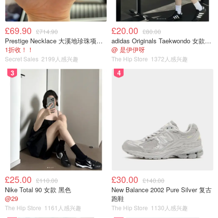
£69.90
£20.00
£714.90
£80.00
Prestige Necklace 大溪地珍珠项链 10-11mm
adidas Originals Taekwondo 女款黑色运动鞋
1折收！！
@ 是伊伊呀
Secret Sales
2199人感兴趣
The Hip Store
1372人感兴趣
3
4
£25.00
£30.00
£110.00
£140.00
Nike Total 90 女款 黑色
New Balance 2002 Pure Silver 复古
@29
跑鞋
The Hip Store
1161人感兴趣
The Hip Store
1130人感兴趣