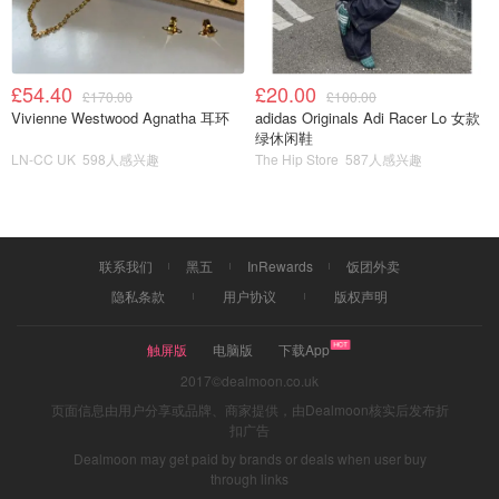
£54.40
£20.00
£170.00
£100.00
Vivienne Westwood Agnatha 耳环
adidas Originals Adi Racer Lo 女款
绿休闲鞋
LN-CC UK
598人感兴趣
The Hip Store
587人感兴趣
联系我们
黑五
InRewards
饭团外卖
隐私条款
用户协议
版权声明
触屏版
电脑版
下载App
2017©dealmoon.co.uk
页面信息由用户分享或品牌、商家提供，由Dealmoon核实后发布折
扣广告
Dealmoon may get paid by brands or deals when user buy
through links