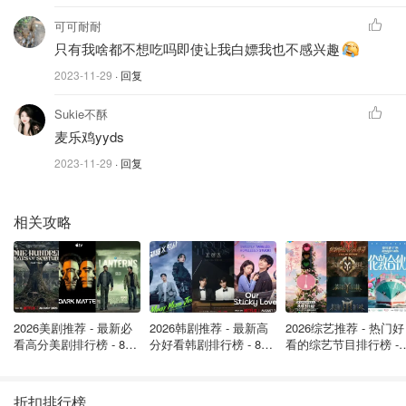
可可耐耐
只有我啥都不想吃吗即使让我白嫖我也不感兴趣
2023-11-29
· 回复
Sukie不酥
麦乐鸡yyds
2023-11-29
· 回复
相关攻略
2026美剧推荐 - 最新必
2026韩剧推荐 - 最新高
2026综艺推荐 - 热门好
看高分美剧排行榜 - 8月
分好看韩剧排行榜 - 8月
看的综艺节目排行榜 - 
最新: 《​​足球教练 》第
最新：丁海寅《我的荒
月最新:《​​伦敦合伙人
四季回归！
糖恋爱 》上线❣️
回归啦
折扣排行榜