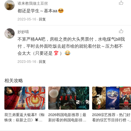
谁来教我做土豆丝
都还是学生～基本aa
2023-05-16
· 回复
妙妙喵
不算严格AA吧，房租之类的大头男票付，水电煤气bill我
付，平时去外面吃饭去超市啥的就轮着付款～压力都不
会太大（只要还是
）
2023-05-16
· 回复
相关攻略
荷兰弟重返大银幕‼️《蜘
2026韩国电影推荐 | 最
2026综艺推荐 - 热门好
蛛侠：崭新之日》🕷️北
新好看的韩国电影排行
看的综艺节目排行榜 - 
美热映中❣️阵容豪华✨🤩
榜，必看盘点！8月最
月最新:《​​披荆斩棘
新！(持续更新）
2026》回归啦