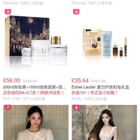
Flannels
1668人感兴趣
Flannels
1491人感兴趣
5
6
£56.00
£35.64
£140.00
£151.00
200ml卸妆膏+100ml急救面膜+面霜+洁颜布
Estee Lauder 夏日护肤彩妆礼盒
总价值£204=2.7折！闭眼冲这套！
价值151！有正装小棕瓶！
EVE LOM
1473人感兴趣
Boots
1463人感兴趣
7
8