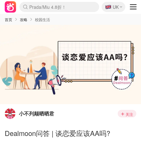
🇬🇧
Prada/Miu 4.8折！
UK
麦卢卡蜂蜜夏促！个位数！
啥？必胜客披萨5折！
首页
攻略
校园生活
小不列颠晒晒君
关注
Dealmoon问答 | 谈恋爱应该AA吗?