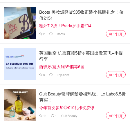
Boots 美妆爆降🚨£35收正装小棕瓶礼盒！价
值£151
额外7.2折！Prada护手霜£34
2
Boots
APP打开
英国航空 机票直接5折✈️英国出发直飞+手提
行李
西班牙/意大利/希腊等6国
0
Trip.com
APP打开
Cult Beauty奢牌解禁🔴祖玛珑、Le Labo6.5折
爽买！
今年首次参加💥£10礼卡免费拿
11
1
Cult Beauty
APP打开