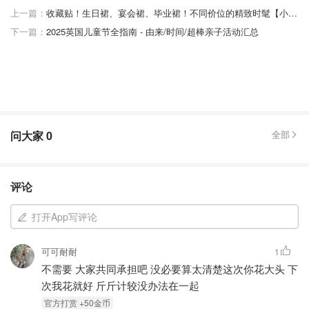
上一篇：
收藏贴！生日裙、宴会裙、毕业裙！不同价位的精致时髦【小礼服裙】品牌推荐！
下一篇：
2025英国儿童节全指南 - 由来/时间/超棒亲子活动汇总
问大家
0
全部
评论
打开App写评论
可可耐耐
1
不需要 大家共同承担吧 没必要算太清楚这次你花大头 下
次我花就好 斤斤计较没办法在一起
官⽅打赏 +50⾦币