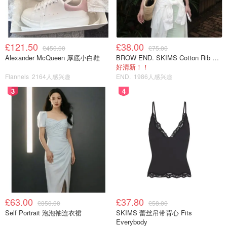
£121.50
£38.00
£450.00
£75.00
Alexander McQueen 厚底小白鞋
BROW END. SKIMS Cotton Rib 长款背心连衣裙 薄荷绿
好清新！！
Flannels
2164人感兴趣
END.
1986人感兴趣
3
4
£63.00
£37.80
£350.00
£58.00
Self Portrait 泡泡袖连衣裙
SKIMS 蕾丝吊带背心 Fits
Everybody