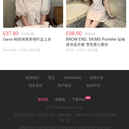
£37.80
£38.00
£135.00
£85.00
Ganni 棉府绸系带荷叶边上衣
BROW END. SKIMS Pointelle 短袖
迷你连衣裙 雪色爱心蕾丝
Flannels
1432人感兴趣
END.
1123人感兴趣
联系我们
黑五
InRewards
饭团外卖
隐私条款
用户协议
版权声明
触屏版
电脑版
下载App
2017©dealmoon.co.uk
页面信息由用户分享或品牌、商家提供，由Dealmoon核实后发布折
扣广告
Dealmoon may get paid by brands or deals when user buy