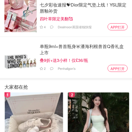
七夕彩妆速报💝Dior限定气垫上线！YSL限定
唇釉补货
四叶草限定美翻🥰
4
Dealmoon英国省钱快报
APP打开
单瓶9ml+兽首瓶身🚨潘海利根兽首Q香礼盒
上市
叠9折+送3小样！仅£36/瓶
2
Penhaligon's
APP打开
大家都在抢
1
2