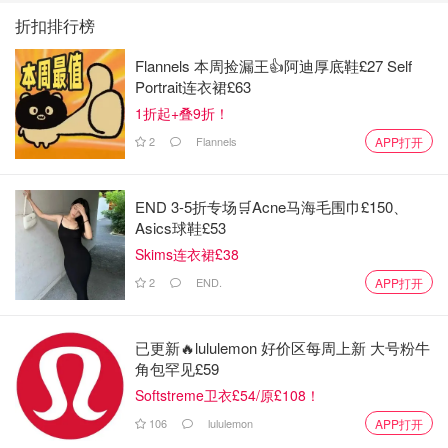
折扣排行榜
Flannels 本周捡漏王👍阿迪厚底鞋£27 Self
Portrait连衣裙£63
1折起+叠9折！
2
Flannels
APP打开
END 3-5折专场🛒Acne马海毛围巾£150、
Asics球鞋£53
Skims连衣裙£38
2
END.
APP打开
已更新🔥lululemon 好价区每周上新 大号粉牛
角包罕见£59
Softstreme卫衣£54/原£108！
106
lululemon
APP打开