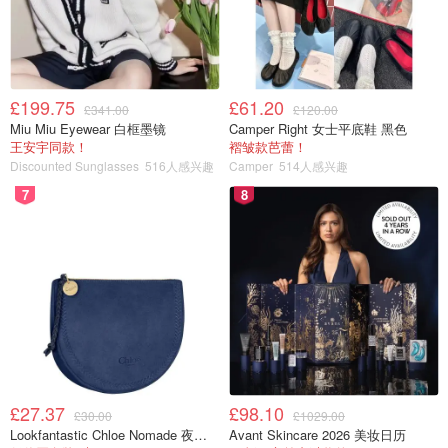
这个时候，我们就可以来试试 ChatGPT 怎么玩啦～
ChatGPT 如何使用？
大家进入到页面之后，就可以跟他开始聊天啦，大家可以试
£199.75
£61.20
£341.00
£120.00
试用法语或者英语跟他聊天，比如
Comment Rédiger un
Miu Miu Eyewear 白框墨镜
Camper Right 女士平底鞋 黑色
王安宇同款！
褶皱款芭蕾！
Mémoire ?/如何写论文？：
Discounted Sunglasses
516人感兴趣
Camper
514人感兴趣
7
8
£27.37
£98.10
£30.00
£1029.00
Lookfantastic Chloe Nomade 夜埃及小包
Avant Skincare 2026 美妆日历