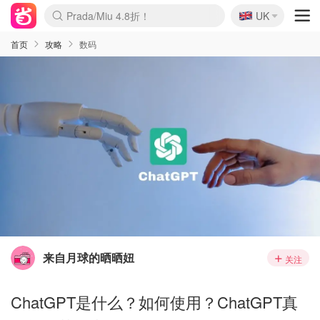
🇬🇧
Prada/Miu 4.8折！
UK
麦卢卡蜂蜜夏促！个位数！
啥？必胜客披萨5折！
首页
攻略
数码
来自月球的晒晒妞
关注
ChatGPT是什么？如何使用？ChatGPT真