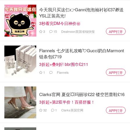
今天我只买这仨👉Ganni泡泡袖衬衫£37🎁送
YSL正装高光!
之后，大家记得在自己的邮箱里
Verify email address/确认
3秒看完DM今日神价㊙️
账户
：
3
15
Dealmoon英国省钱快报
APP打开
Flannels 七夕送礼攻略💘Gucci奶白Marmont
链条包£719
3折起+叠9折! bbr围巾£211
1
Flannels
APP打开
Clarks官网 夏促💥玛丽珍£22 镂空芭蕾鞋£16
3折起+第2双半价！百搭舒服！
32
1
Clarks英国官网
APP打开
之后大家就可以登陆进入 ChatGPT 页面，填写以下的信息