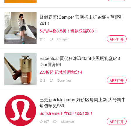
箱之后，也需要
设置一个密码
：
疑似霸哥❗️Camper 官网折上折🔥绑带芭蕾鞋
£61！
5折起+叠8.5折！爆款乐福£68！
0
Camper
APP打开
Escentual 夏促狂炸💥40ml小黑瓶礼盒£43
Dior唇膏£6
2.5折起 纪梵希唇釉£14
2
Escentual
APP打开
已更新🔥lululemon 好价区每周上新 大号粉牛
角包罕见£59
Softstreme卫衣£54/原£108！
107
lululemon
APP打开