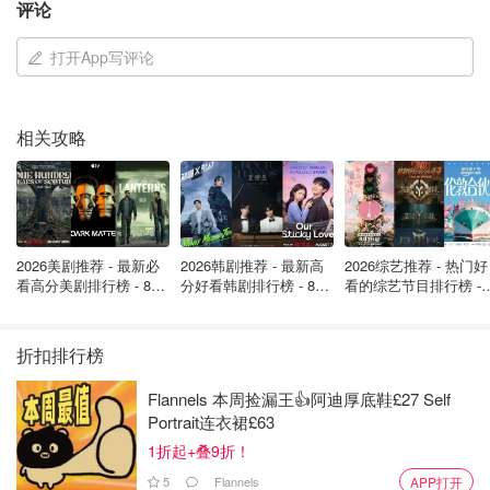
评论
戳进入ChatGPT主页
打开App写评论
大家进入主页里可以看到下面的页面，如果已有账号就可以
直接左边
Log in/登陆
，如果还没有，那就点击右侧
Sign
up/注册
：
相关攻略
2026美剧推荐 - 最新必
2026韩剧推荐 - 最新高
2026综艺推荐 - 热门好
看高分美剧排行榜 - 8月
分好看韩剧排行榜 - 8月
看的综艺节目排行榜 - 
最新: 《​​足球教练 》第
最新：丁海寅《我的荒
月最新:《​​伦敦合伙人
四季回归！
糖恋爱 》上线❣️
回归啦
折扣排行榜
Flannels 本周捡漏王👍阿迪厚底鞋£27 Self
Portrait连衣裙£63
1折起+叠9折！
注册很简单，只需要填写自己的
邮箱信息
就可以了，输入邮
5
Flannels
APP打开