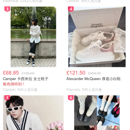
Escentual
2243人感兴趣
Camper
989人感兴趣
3
4
收到验证码输入之后，我们就来到传说中的 ChatGPT 页面
啦：
£68.85
£121.50
£135.00
£450.00
Camper 卡西米拉 女士鞋子
Alexander McQueen 厚底小白鞋
银色很特别！
Camper
626人感兴趣
Flannels
599人感兴趣
5
6