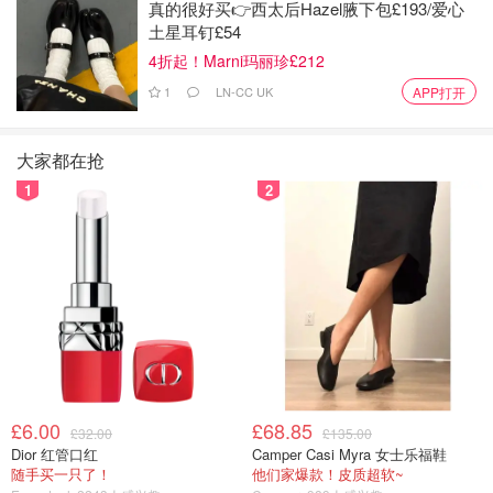
真的很好买👉西太后Hazel腋下包£193/爱心
啦：
土星耳钉£54
4折起！Marni玛丽珍£212
1
LN-CC UK
APP打开
大家都在抢
1
2
接着大家需要输入自己的电话号码进行验证：
£6.00
£68.85
£32.00
£135.00
Dior 红管口红
Camper Casi Myra 女士乐福鞋
随手买一只了！
他们家爆款！皮质超软~