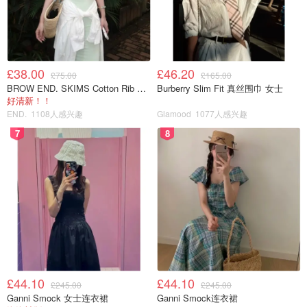
一起看春晚?可可爱爱小朋友
£38.00
£46.20
£75.00
£165.00
BROW END. SKIMS Cotton Rib 长款背心连衣裙 薄荷绿
Burberry Slim Fit 真丝围巾 女士
好清新！！
END.
1108人感兴趣
Glamood
1077人感兴趣
7
8
£44.10
£44.10
£245.00
£245.00
Ganni Smock 女士连衣裙
Ganni Smock连衣裙