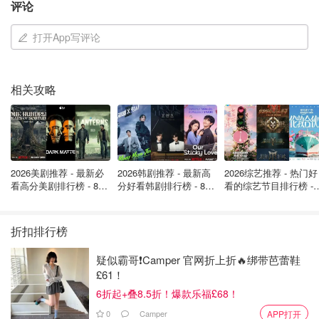
评论
难，所以不必太认真跟着随便笑笑就好了，想看讽刺的的有
脱口秀、奇葩说；搞笑的有一年一度喜剧大赛，何必强求一
打开App写评论
个晚会的小品相声呢～
...
近视眼看春晚Be Like：
相关攻略
2026美剧推荐 - 最新必
2026韩剧推荐 - 最新高
2026综艺推荐 - 热门好
看高分美剧排行榜 - 8月
分好看韩剧排行榜 - 8月
看的综艺节目排行榜 - 
最新: 《​​足球教练 》第
最新：丁海寅《我的荒
月最新:《​​伦敦合伙人
四季回归！
糖恋爱 》上线❣️
回归啦
折扣排行榜
疑似霸哥❗️Camper 官网折上折🔥绑带芭蕾鞋
Baby春节喜气洋洋版
查看原帖
13
£61！
CCTV春晚 - YouTube 哈哈哈这个配色绝了 今年还没吃螃
6折起+叠8.5折！爆款乐福£68！
蟹?… 希望君君出一期在英国在哪里可以吃到螃蟹窝
...
0
Camper
APP打开