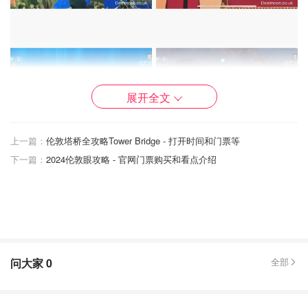
展开全文
上一篇：
伦敦塔桥全攻略Tower Bridge - 打开时间和门票等
下一篇：
2024伦敦眼攻略 - 官网门票购买和看点介绍
Echo627
查看原帖
13
即使春晚成为一个过气的节目，依然每年准时看。因为不看
怎么看吐槽啊？怎么跟得上流行呢？看网友的吐槽实在太好
玩了，这是难得的春节乐趣啊。其实今年的歌舞类节目还是
问大家
0
全部
很不错的，几个舞蹈、歌曲都让我记忆犹新。语言类节目差
强人意也是可以理解的，现在喜剧类节目太多了已经把观众
胃口拉上去下不来了，加上严格的审查标准想逗大家笑确实