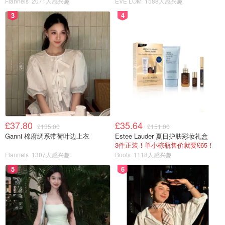
Flannels
2071人感兴趣
EVE LOM
1588人感兴趣
女儿，我爱她。女儿也每天跟我说，她爱我。可是，我竟然
3
4
从未跟妈妈说过一次，我爱她。 好想妈妈！
...
小撒，你怎么偷偷穿高跟鞋呢？
£37.80
£35.64
£135.00
£151.00
Ganni 棉府绸系带荷叶边上衣
Estee Lauder 夏日护肤彩妆礼盒
3件正装！单小棕瓶售价就要£65！
Flannels
1307人感兴趣
Boots
1118人感兴趣
5
6
Baby春节喜气洋洋版
查看原帖
13
CCTV春晚 - YouTube 好像发现了男主持凑身高的办法hhh 高
跟鞋大法好 可是即使这样，好像和女主持同台的时候还是显
得身高有点矮了。。
...