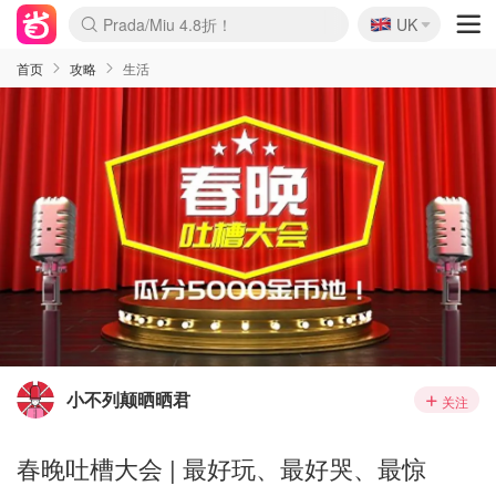
🇬🇧
Prada/Miu 4.8折！
UK
麦卢卡蜂蜜夏促！个位数！
啥？必胜客披萨5折！
首页
攻略
生活
小不列颠晒晒君
关注
春晚吐槽大会 | 最好玩、最好哭、最惊