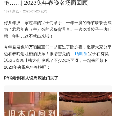
艳……| 2023兔年春晚名场面回顾
1891 浏览
2023-01-26 发布
好几年没回家过年的宝子们举手！一年一度的春节联欢会成
为了君君年夜（午）饭的必备背景音。一边吃着饺子一边吐
槽，年味儿这不就出来啦！
今年君君也和万晒圈宝们一起度过了除夕夜，邀请大家分享
边看春晚边吐槽的快乐！眼睛雪亮的
晒晒圈
宝子在有奖
活动 #春晚吐槽大会 发现了不少名场面呀，一起来回顾下
2023年央视兔年春晚吧：
PYQ看到有人说周深被门夹了