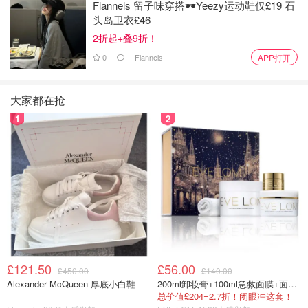
Flannels 留子味穿搭🕶️Yeezy运动鞋仅£19 石
头岛卫衣£46
2折起+叠9折！
0
Flannels
APP打开
大家都在抢
1
2
£121.50
£56.00
£450.00
£140.00
阿喵想睡觉
查看原帖
9
Alexander McQueen 厚底小白鞋
200ml卸妆膏+100ml急救面膜+面霜+洁颜布
总价值£204=2.7折！闭眼冲这套！
我是女儿，也是妈妈。 我有妈妈，也有女儿。 我每天都告诉