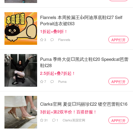
春晚上熟悉的面孔真少
Flannels 本周捡漏王👍阿迪厚底鞋£27 Self
Portrait连衣裙£63
1折起+叠9折！
3
Flannels
APP打开
Puma 季终大促💥黑武士鞋£20 Speedcat芭蕾
鞋£28
2.5折起+叠7折起！
7
Puma
APP打开
阿喵想睡觉
查看原帖
9
是我老了…… 倒数完，凤凰传奇的声音一响起，好亲切啊！
Clarks官网 夏促💥玛丽珍£22 镂空芭蕾鞋£16
?
...
3折起+第2双半价！百搭舒服！
31
1
Clarks英国官网
APP打开
今年春晚邓超能控制住自己吗？-显然不能