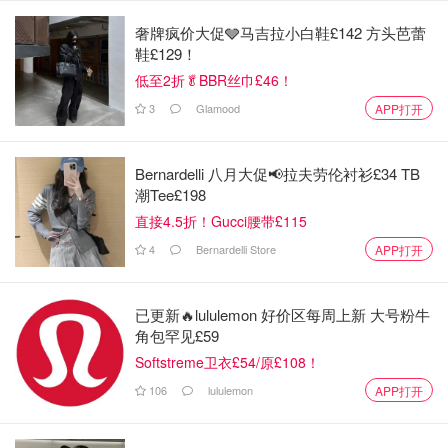
奢牌疯价大促🩶马吉拉小白鞋£142 方头芭蕾
鞋£129！
低至2折🥬BBR丝巾£46！
3
Glamood
APP打开
Bernardelli 八月大促📢拉夫劳伦衬衫£34 TB
潮Tee£198
直接4.5折！Gucci腰带£115
Baby春节喜气洋洋版
查看原帖
13
4
Bernardelli Store
APP打开
-今年春晚邓超能控制住自己吗？ -不能，超哥今年依旧稳定
发挥 超哥这个放飞自我的亚子，还莫名有点带感怎么回事，
我觉得他和大张伟大老师绝对可以闹到一起去。。。 CCTV
已更新🔥lululemon 好价区每周上新 大号粉牛
春晚 - YouTube
...
角包罕见£59
Softstreme卫衣£54/原£108！
春晚一定要催一下泪才算完整吗？！
106
lululemon
APP打开