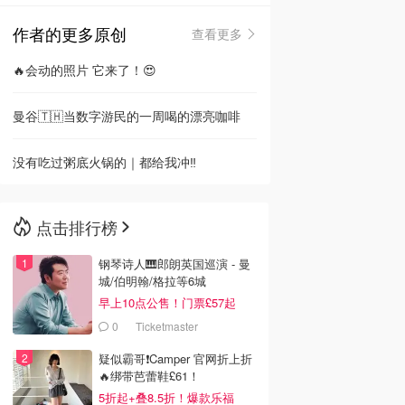
作者的更多原创
查看更多
🇳🇿
新西兰
🔥会动的照片 它来了！😍
曼谷🇹🇭当数字游民的一周喝的漂亮咖啡
没有吃过粥底火锅的｜都给我冲‼️
点击排行榜
钢琴诗人🎹郎朗英国巡演 - 曼
城/伯明翰/格拉等6城
早上10点公售！门票£57起
0
Ticketmaster
疑似霸哥❗️Camper 官网折上折
🔥绑带芭蕾鞋£61！
5折起+叠8.5折！爆款乐福