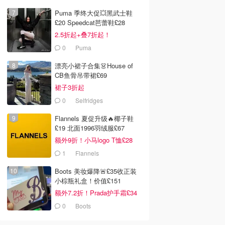
Puma 季终大促💥黑武士鞋
£20 Speedcat芭蕾鞋£28
2.5折起+叠7折起！
0
Puma
漂亮小裙子合集👗House of
CB鱼骨吊带裙£69
裙子3折起
0
Selfridges
Flannels 夏促升级🔥椰子鞋
£19 北面1996羽绒服£67
额外9折！小马logo T恤£28
1
Flannels
Boots 美妆爆降🚨£35收正装
小棕瓶礼盒！价值£151
额外7.2折！Prada护手霜£34
0
Boots