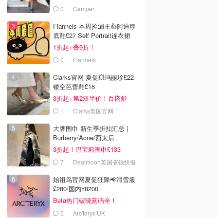
£68！
0
Camper
Flannels 本周捡漏王👍阿迪厚
底鞋£27 Self Portrait连衣裙
£63
1折起+叠9折！
0
Flannels
Clarks官网 夏促💥玛丽珍£22
镂空芭蕾鞋£16
3折起+第2双半价！百搭舒
服！
1
Clarks英国官网
大牌围巾 新生季折扣汇总 |
Burberry/Acne/西太后
3折起！巴宝莉围巾£133
7
Dealmoon英国省钱快报
始祖鸟官网夏促狂降📢滑雪服
£280/国内¥8200
Beta热门破晓蓝码全！
0
Arc'teryx UK