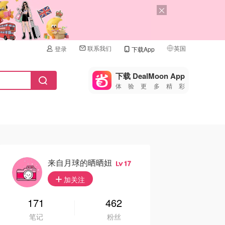
联系我们
英国
登录
下载App
🇺🇸
美国
下载 DealMoon App
体验更多精彩
🇨🇳
中国
🇨🇦
加拿大
🇬🇧
英国
🇩🇪
德国
来自月球的晒晒妞
17
🇫🇷
加关注
法国
🇮🇹
171
462
意大利
笔记
粉丝
🇦🇺
澳洲