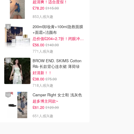
超清爽！适合度假！
£78.20
£115.00
853人感兴趣
200ml卸妆膏+100ml急救面膜
+面霜+洁颜布
总价值£204=2.7折！闭眼冲这套！
£56.00
£140.00
771人感兴趣
BROW END. SKIMS Cotton
Rib 长款背心连衣裙 薄荷绿
好清新！！
£38.00
£75.00
718人感兴趣
Camper Right 女士鞋 浅灰色
超多博主同款~
£61.20
£120.00
651人感兴趣