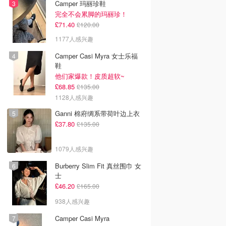
Camper 玛丽珍鞋
完全不会累脚的玛丽珍！
£71.40
£120.00
1177人感兴趣
Camper Casi Myra 女士乐福
鞋
他们家爆款！皮质超软~
£68.85
£135.00
1128人感兴趣
Ganni 棉府绸系带荷叶边上衣
£37.80
£135.00
1079人感兴趣
Burberry Slim Fit 真丝围巾 女
士
£46.20
£165.00
938人感兴趣
Camper Casi Myra