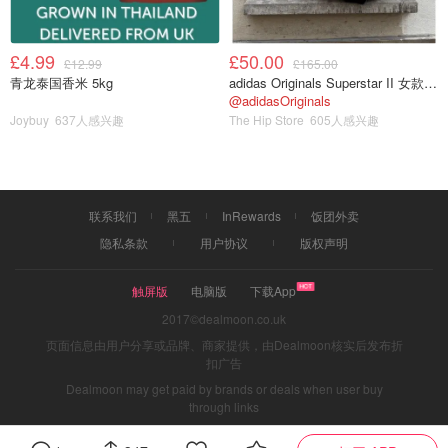
Apsley Way - South Carriage Drive - Queens Gate -
Cromwell Road - Talgarth Road (via Hammersmith
£4.99
£50.00
Flyover) - Great West Road (A4) - Great South West
£12.99
£165.00
青龙泰国香米 5kg
adidas Originals Superstar II 女款串珠休闲鞋 黑色
Road (A30) - London Road (A30) (via under Chiswick
@adidasOriginals
Flyover) - Staines Road (A30) - Windsor Road (A308)
Joybuy
637人感兴趣
The Hip Store
605人感兴趣
- Albert Road (A308) to Shaw Farm Gate
从Shaw Farm Gate起至温莎城堡，游行将改为步行，
游行将沿温莎Long Walk行进，路程约3英里。（
联系我们
黑五
InRewards
饭团外卖
BBC
）
隐私条款
用户协议
版权声明
触屏版
电脑版
下载App
2017©dealmoon.co.uk
页面信息由用户分享或品牌、商家提供，由Dealmoon核实后发布折
扣广告
Dealmoon may get paid by brands or deals when user buy
through links