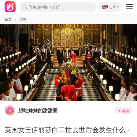
🇬🇧
Prada/Miu 4.8折！
UK
麦卢卡蜂蜜夏促！个位数！
啥？必胜客披萨5折！
首页
攻略
想吃妹妹的甜甜圈
关注
英国女王伊丽莎白二世去世后会发生什么 -