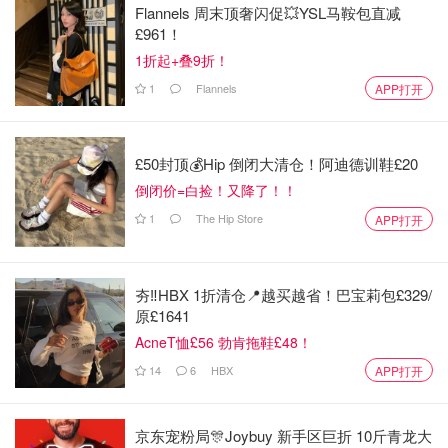
的50多项头饰一部分属于君主公共财产，另一部分属
Flannels 周末顶奢闪促💥YSL马鞍包直减
£961！
于女王的私人收藏。根据皇家评论员乔什·罗姆（Josh
1折起+叠9折！
Rom）的说法，在女王去世后，女王大部分头饰收藏
或将传给查尔斯三世国王供王后卡米拉使用，也可能传
1
Flannels
APP打开
给威尔士王妃凯特。（
Independent
）
9月19日 | 女王葬礼结束后灵柩在12:15从威斯敏斯特教
£50封顶💰Hip 倒闭大清仓！阿迪德训鞋£20
堂运至海德公园惠灵顿拱门并且经由灵车运至温莎城
倒闭价=白捡！又降了！！
堡。16:00女王下葬仪式即将在温莎城堡方庭举行，国
1
The Hip Store
APP打开
王和高级王室成员将出席仪式。
BBC
等媒体也会转
播女王下葬仪式。女王葬礼详细日程表以及女王国葬后
灵车从威斯敏斯特教堂到温莎的完整游行路线，请下滑
夯‼️HBX 1折清仓📍越买越省！巴宝莉包£329/
本文
英国女王葬礼日详细安排
查看。（
BBC
）
原£1641
AcneT恤£56 勃肯拖鞋£48！
9月19日 | 女王葬礼在今日11:00举行，葬礼即将在
BBC电视台播出，并且将在英国各地公园和场所的大
14
6
HBX
APP打开
屏幕上播放：伦敦海德公园以及谢菲尔德、伯明翰、卡
莱尔、爱丁堡、科尔雷恩、贝德福德、布拉德福德、考
京东宠粉局🎊Joybuy 新手区巨折 10斤青龙大
文垂、埃克塞特、利兹、曼彻斯特和纽卡斯尔等地都会