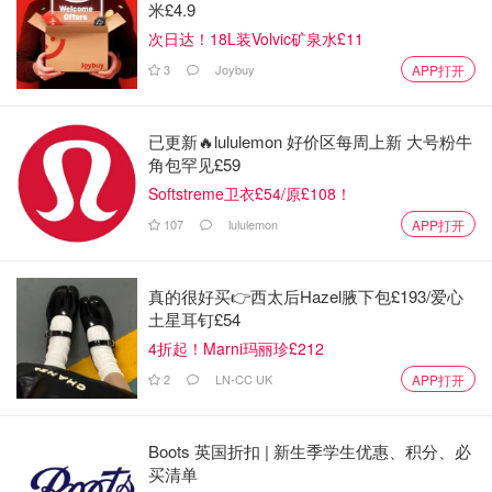
米£4.9
在市中心屏幕或公园放映女王葬礼。（
BBC
）
英国
次日达！18L装Volvic矿泉水£11
各地放映屏幕详细位置
查看（
Sky News
）
3
Joybuy
APP打开
9月19日 | 伦敦政府公布女王国葬日期间交通出行建
议：
重大道路封闭实时动态
；
公交线路运营状态
已更新🔥lululemon 好价区每周上新 大号粉牛
查询
；
伦敦地铁运营情况实时更新
。伦敦小伙伴出
角包罕见£59
行前可以按照要求实时查看地铁运营，路段封锁情况避
Softstreme卫衣£54/原£108！
免出行受阻。（
伦敦政府国葬日公告
）
107
lululemon
APP打开
9月19日 |
女王9月19日国葬的宾客
预计将达2000人，
预计约有500名国家元首和外国政要将出席女王的葬
真的很好买👉西太后Hazel腋下包£193/爱心
礼，其中包括欧洲王室成员，许多社会名流和明星也受
土星耳钉£54
邀参加。参与人员详细名单请滑动下文英国女王葬礼完
4折起！Marni玛丽珍£212
整宾客名单部分查看。俄罗斯总统普京及缅甸等国代表
2
LN-CC UK
APP打开
未收邀请。（
BBC
）
9月17日 | 女王国葬当日（9月19日星期一），约共有
Boots 英国折扣 | 新生季学生优惠、积分、必
15%的
希思罗起降航班
受到影响。当日13:45 - 14:20，
买清单
所有飞机不得起飞降落。此外，伦敦所有机场在当日