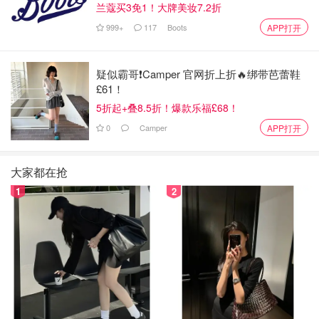
兰蔻买3免1！大牌美妆7.2折
15:03 - 16:45期间不得安排起飞。16:45 - 21:00，机场
999+
117
Boots
APP打开
航班起飞数将减少。（
BBC
）
英国女王葬礼时间
疑似霸哥❗️Camper 官网折上折🔥绑带芭蕾鞋
£61！
英国女王去世为英国国丧，葬礼也将采取最高规格，整个丧
5折起+叠8.5折！爆款乐福£68！
葬流程长达10天。而伊丽莎白二世葬礼时间，确定定于
9月
0
Camper
APP打开
19日星期一
。
英国女王葬礼日详细安排
大家都在抢
1
2
06:30 - 女王威斯敏斯特厅灵柩公众瞻仰仪式结束。
08:00 - 威斯敏斯特教堂大门打开；各国宾客陆续抵
达。
10:44 -
女王的灵柩将从威斯敏斯特大厅运至威斯敏斯
特教堂，国王查尔斯等王室成员会随行。女王灵柩将放
置于皇家海军的国家炮车上、由142名皇家水兵拖动。