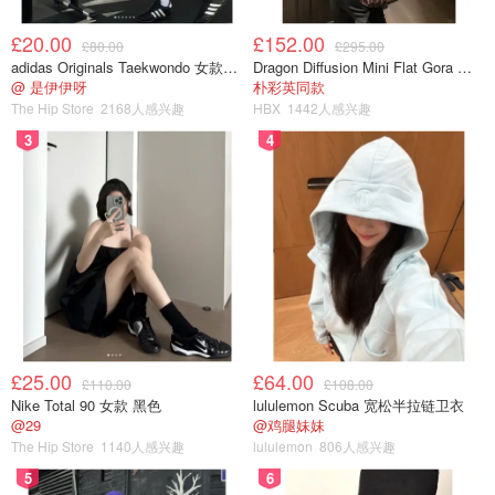
该车辆上一次亮相，是在1979年菲利普亲王的舅舅、
蒙巴顿伯爵的丧礼，由142名皇家海军官兵拉动。
£20.00
£152.00
£80.00
£295.00
adidas Originals Taekwondo 女款黑色运动鞋
Dragon Diffusion Mini Flat Gora 深棕色手提包
葬礼将在11:00开始，预计将有超2,000名宾客参加葬
@ 是伊伊呀
朴彩英同款
礼，葬礼结束时会默哀2分钟。
The Hip Store
2168人感兴趣
HBX
1442人感兴趣
3
4
11:00 - 女王国葬典礼开始。葬礼很可能将由威斯敏斯
特教堂的座堂主任牧师大卫·霍伊尔（David Hoyle）主
持，坎特伯雷大主教威尔比（Justin Welby）讲道。
11:55 - 号角军乐《最后岗位》The Last Post 奏响，随
后全国默哀2分钟。
12:15 - 游行队伍将从威斯敏斯特教堂出发，步行至
Wellington Arch，海德公园角附近。
£25.00
£64.00
£110.00
£108.00
Nike Total 90 女款 黑色
lululemon Scuba 宽松半拉链卫衣
@29
@鸡腿妹妹
The Hip Store
1140人感兴趣
lululemon
806人感兴趣
5
6