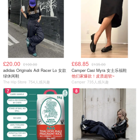
£20.00
£68.85
£100.00
£135.00
adidas Originals Adi Racer Lo 女款
Camper Casi Myra 女士乐福鞋
绿休闲鞋
他们家爆款！皮质超软~
The Hip Store
754人感兴趣
Camper
735人感兴趣
7
8
图片来自于@BBC，版权属于原作者
女王国葬后灵车游行路线
公布，从伦敦海德公园角至温
莎路线如下：