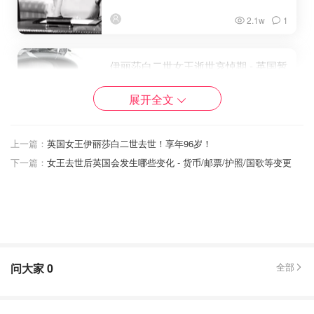
2.1w
1
伊丽莎白二世女王逝世哀悼期 - 英国暂
停营业场所+交通影响+活动取消汇总
展开全文
想吃妹妹的甜甜圈
6503
上一篇：
英国女王伊丽莎白二世去世！享年96岁！
下一篇：
女王去世后英国会发生哪些变化 - 货币/邮票/护照/国歌等变更
英国女王相关的13部电影/电视剧/纪录
片推荐 - 纪念女王伊丽莎白二世
想吃妹妹的甜甜圈
8784
伦敦桥行动 | 最新消息滚动更新
问大家
0
全部
女王葬礼线上直播观看：
BBC Youtube
|
Sky News
Youtube
|
Independent
|
The Royal Family