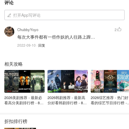
评论
9月19日 | 截至今日下午5时许，英国女王葬礼的公共活
动已经基本结束，国王查尔斯和王室成员离开下葬仪式
打开App写评论
举办地前往温莎城堡，女王的灵柩已被放入圣乔治教堂
的地下室，今晚7点30分，国王及其亲属将返回为女王
ChubbyYoyo
2
举行私人葬礼，目前私人葬礼的细节尚未披露，白金汉
每次大事件都有一些作妖的人往路上蹿…
宫撑其为“非常私人的家庭活动”。（
BBC
）
2022-09-10
· 回复
9月19日 | 女王灵车正在前往下葬仪式举办地圣乔治教
堂的途中，今日4时女王灵柩将抵达圣乔治教堂，并开
相关攻略
始举办下葬仪式，下葬仪式将于4点45分结束，届时帝
国皇冠、君主权杖、宝球将被从女王的灵柩上移开。（
BBC
）
9月19日 | 英国女王伊丽莎白二世为人谦逊，下葬时仅
2026美剧推荐 - 最新必
2026韩剧推荐 - 最新高
2026综艺推荐 - 热门好
佩戴两件珠宝：其中包括和菲利普的结婚戒指和一对珍
看高分美剧排行榜 - 8月
分好看韩剧排行榜 - 8月
看的综艺节目排行榜 - 
最新: 《​​足球教练 》第
最新：丁海寅《我的荒
月最新:《​​伦敦合伙人
珠耳环。（
Mirror
）女王私藏的300多件珠宝，包括
四季回归！
糖恋爱 》上线❣️
回归啦
5 件吊坠、15 枚戒指、14 块手表、46 条项链、34 对
折扣排行榜
耳环和 98 枚胸针属于英国和英联邦王室的遗产。其中