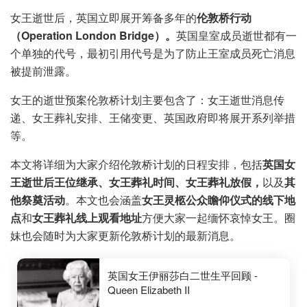
女王逝世后，英国立即展开筹备多年的
伦敦桥行动
（Operation London Bridge）。
英国皇室成员逝世都有一
个单独的代号，最初引用代号是为了防止王室成员死亡消息
被提前泄露。
女王的逝世预案伦敦桥计划主要包含了：女王逝世消息传
递、女王葬礼安排、王储变更、英国政府即将展开系列举措
等。
本文将详细为大家介绍伦敦桥计划的日程安排，包括
英国女
王逝世后王位继承、女王葬礼时间、女王葬礼放假，
以及
其
他祭奠活动
。本文也会涵盖
女王灵柩公众瞻仰仪式的线下地
点
和
女王葬礼线上观看地址
方便大家一起缅怀哀悼女王。圈
妹也会随时为大家更新伦敦桥计划的最新消息。
英国女王伊丽莎白二世生平回顾 -
Queen Elizabeth II