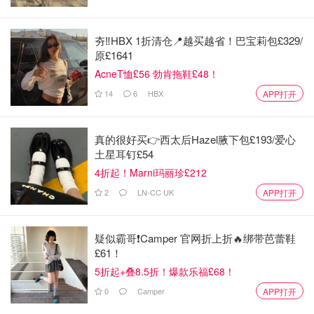
英国本科的学位bachelor's degree分为
荣誉学士学位
（bachelor's with honours）以及普通学士学位（bachelor's
夯‼️HBX 1折清仓📍越买越省！巴宝莉包£329/
without honours），计
算方式是基于考试和其他评估中获得
原£1641
的成绩进行加权分均。
英国大学的成绩是百分制的，但是跟
AcneT恤£56 勃肯拖鞋£48！
国内的打分方式完全不一样，70已经是高分了
，80更是难
14
6
HBX
APP打开
见的优异成绩，习惯拿满分的同学们可能会被吓一跳。
具体的成绩统计方式和学位等级划分会根据学校不同或有所
真的很好买👉西太后Hazel腋下包£193/爱心
土星耳钉£54
差异，大多数学校都是按照以下标准版本进行划分的：
4折起！Marni玛丽珍£212
First Class Honours (1st) 一等荣誉学位
：70分及以
2
LN-CC UK
APP打开
上
Second Class Honours(2nd) 二等荣誉学位
分为：
疑似霸哥❗️Camper 官网折上折🔥绑带芭蕾鞋
£61！
Upper division（2.1）
：60 – 69分
5折起+叠8.5折！爆款乐福£68！
Lower division(2.2)
：50 – 59分
0
Camper
APP打开
Third Class Honours (3rd)三等荣誉学位
：40-49分