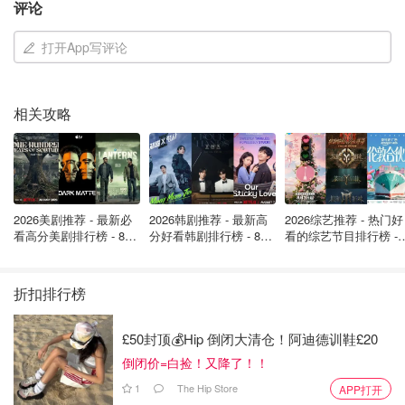
评论
MRes (Master of Research)：
研究型硕士。限于部分
工科和理科专业，一般会继续深造博士学位。
打开App写评论
相关攻略
2026美剧推荐 - 最新必
2026韩剧推荐 - 最新高
2026综艺推荐 - 热门好
看高分美剧排行榜 - 8月
分好看韩剧排行榜 - 8月
看的综艺节目排行榜 - 
最新: 《​​足球教练 》第
最新：丁海寅《我的荒
月最新:《​​伦敦合伙人
四季回归！
糖恋爱 》上线❣️
回归啦
折扣排行榜
£50封顶💰Hip 倒闭大清仓！阿迪德训鞋£20
图片来自于unibritannica ，版权属于原作者
倒闭价=白捡！又降了！！
英国本科学位等级划分
1
The Hip Store
APP打开