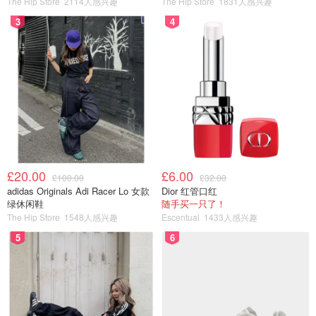
图片来自于Statista ，版权属于原作者
The Hip Store
2114人感兴趣
The Hip Store
1831人感兴趣
3
4
英国硕士学位等级划分
英国研究生和本科一样，都是百分制，也都是平时成绩加权
平均，不过及格线从40分提到了50分，一般分为以下三个
等级：
Distinction 卓越
：70分及以上
Merit 优秀
：60 – 69分
£20.00
£6.00
£100.00
£32.00
Pass 通过
： 50 – 59分
adidas Originals Adi Racer Lo 女款
Dior 红管口红
绿休闲鞋
随手买一只了！
如果获得Distinction和Merit是会标注在毕业证书上的，尤其
The Hip Store
1548人感兴趣
Escentual
1433人感兴趣
是Distinction学位，在找工作或是申请博士时都是值得加粗
5
6
高亮的加分项，所以同学们一定要向着这个方向努力哦~
英国学历和学位的区别