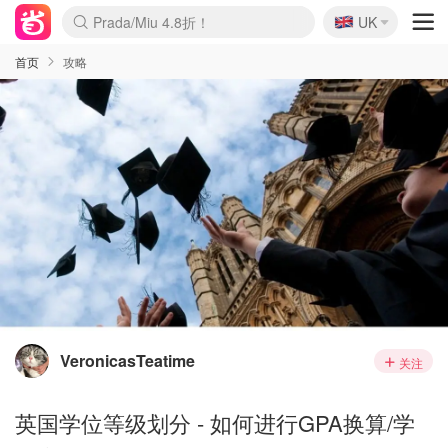
🇬🇧
Prada/Miu 4.8折！
UK
麦卢卡蜂蜜夏促！个位数！
啥？必胜客披萨5折！
首页
攻略
VeronicasTeatime
关注
英国学位等级划分 - 如何进行GPA换算/学