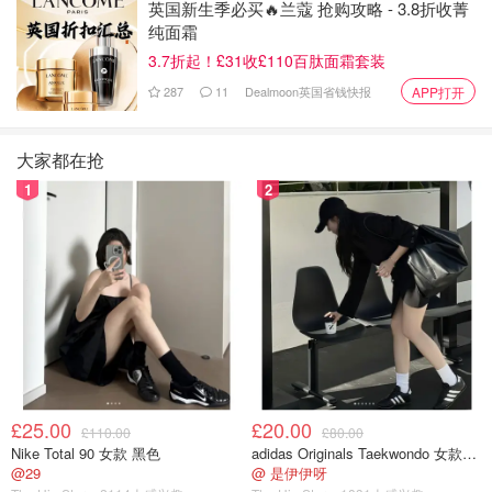
2.1和2.2都属于二等荣誉学位，但两者的待遇差别很大，因
英国新生季必买🔥兰蔻 抢购攻略 - 3.8折收菁
纯面霜
为很多研究生申请要求或者公司招聘要求中都会写明2.1学
3.7折起！£31收£110百肽面霜套装
位以上，
所以在英国读本科的同学们，目标当然是要在2.1
以上了
。其实这不算是一件难事，根据20/21的数据来看，
287
11
Dealmoon英国省钱快报
APP打开
足足有82%的学生获得2.1以上荣誉，再这么卷下去可能再
过几年招聘门槛就要提到一等荣誉了……
大家都在抢
1
2
£25.00
£20.00
£110.00
£80.00
Nike Total 90 女款 黑色
adidas Originals Taekwondo 女款黑色运动鞋
@29
@ 是伊伊呀