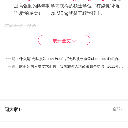
过高强度的四年制学习获得的硕士学位（有点像“本硕
连读”的感觉），比如MEng就是工程学硕士。
研究生学士学位
英国的研究生取得的是硕士学位Master，授课型研究生
展开全文
Taught master学制为一年，研究性研究生Research
Masters学制为两年。
上一篇：
什么是"无麸质Gluten-Free"，"无麸质饮食Gluten-free diet"的作用和意义，含麸质/无麸质食物清单
硕士学位根据专业学科的不同分为以下几种：
下一篇：
欧洲各国入境要求汇总 | 42国旅游入境政策超全功课 | 2022年6月最新
MSc (Master of Science)：
理学硕士
MA (Master of Arts)：
文学硕士
MEd (Master of Education)：
教育学硕士
LLM (Master of Law)：
法学硕士
问大家
0
全部
MBA (Master of Business Administration)：
工商管
理硕士