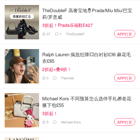
TheDoubleF 高奢宝地🤴Prada/Miu Miu/巴宝
有时候会遇到需要填写GPA的时候，这就需要将英国的学位
莉/罗意威
进行一个换算，可以参考以下表格。
3折起！Prada乐福鞋£427
37
1
TheDoubleF
APP打开
Ralph Lauren 疯批狂降💥白衬衫£36 麻花毛
衣£85
2折起+叠9折！
0
Flannels
APP打开
图片来自于Quora，版权属于原作者
Michael Kors 不同预算怎么选伴手礼🎁老花
一等荣誉学位是英国学士的最高等级，不过近十年来获得一
腋下包£55
等荣誉学位的学生比例大大提升，曾经令人削尖脑袋，如今
3折起！
其实有1/3的学生都能获得
，就连英国媒体都抱怨说获得一
5
Michael Kors
APP打开
等荣誉的学生可太多了。