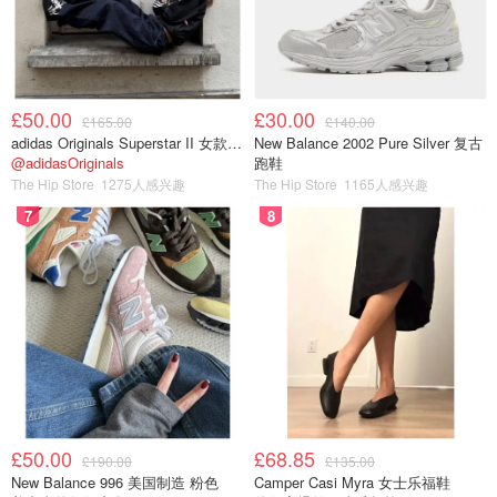
有些同学可能对于学历（Diploma）和学位（Degree）有些
概念上的混淆，这里君君简单跟大家说下：
英国本科或是研究生学历（Diploma）
：说明你有过相
关的学习经历，只要完成课程的学习，无论最后是否通
£50.00
£30.00
£165.00
£140.00
过，学校一般都会酌情发一份Diploma或是
adidas Originals Superstar II 女款串珠休闲鞋 黑色
New Balance 2002 Pure Silver 复古
Certificate，含金量远不如学位证书。
@adidasOriginals
跑鞋
The Hip Store
1275人感兴趣
The Hip Store
1165人感兴趣
英国本科或是研究生学位（Degree）
：你只有通过了
7
8
学校的考核，也就是通过了所有门课程的考试，至少拿
到Pass，学校才会为你颁发Degree学位证书。大家继
续深造或是找工作时需要出示的也是学位证书。
君君提示：你也可以写原创文章，
点此查看详情 >>
本文由VeronicasTeatime原创，著作权归作者本人和英国省钱快
报共同所有， 未经许可不得转载。封面图来自University of
Lincoln，文章仅代表作者看法， 如有更多内容分享或是对文中
观点有不同见解， 省钱快报欢迎您的投稿。
£50.00
£68.85
£190.00
£135.00
New Balance 996 美国制造 粉色
Camper Casi Myra 女士乐福鞋