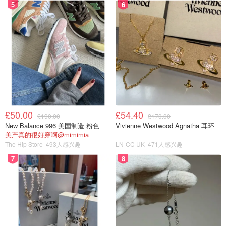
5
6
图片来自于@Daily Mail ，版权属于原作者
3. 白金汉宫皇家派对 | Platinum Party at the Palace
地址：6月4日19:30分
£50.00
£54.40
时间：Buckingham Palace, London, SW1A 1AA, United
£190.00
£170.00
Kingdom
New Balance 996 美国制造 粉色
Vivienne Westwood Agnatha 耳环
官网：
点击查看
美产真的很好穿啊@mimimia
The Hip Store
493人感兴趣
LN-CC UK
471人感兴趣
6月4日晚19:30分白金汉宫即将举办对公众开放的皇家白金
7
8
汉宫派对，这个派对即将在BBC等英国媒体直播，派对会邀
请著名解说员大卫·阿滕伯勒爵士、体育明星大卫·贝克汉
姆、英国著名女演员朱莉·安德丝夫人、美国独唱女歌手戴
安娜·罗斯和流行乐男歌手亚当·兰伯特以及来自世界各地的
明星大腕加入。派对还汇集英国皇家芭蕾舞团的艺人们，以