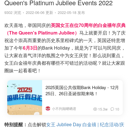
Queen's Platinum Jubilee Events 2022
9302 浏览
2022-06-06 更新
2022-05-18 发布
欢天喜地，举国同庆的
英国女王在位70周年的白金禧年庆典
（The Queen's Platinum Jubilee）
马上就要开启！为了庆
祝这个崇高而重要的历史系里程碑式的一天，英国还特意增
加了今年
6月3日
的Bank Holiday，就是为了可以与民同庆，
让大家在喜气洋洋的氛围之中为女王庆贺！那么说到重点，
女王白金禧年庆典都有哪些不可错过的活动呢？就让大家跟
圈妹一起看看吧！
2025英国公共假期Bank Holiday - 12月
25日、26日圣诞假期来咯！
小不列颠晒晒君
15.3w
10
特别提醒：
点击解锁
女王 Jubilee Day 白金禧 | 纪念活动/庆