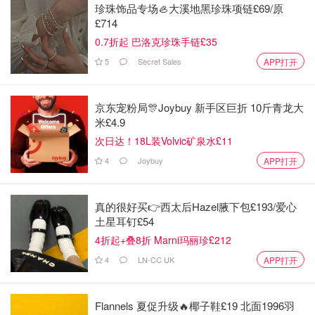
珍珠饰品专场🦪大溪地黑珍珠项链£69/原
皇家派对众星云集！同时在叶赛马场开展皇家赛马会表演！
£714
6月5日白金汉宫门前艺术庆典游行看来自英国的马戏团街头
0.7折起 巴洛克珍珠手链£35
艺人精彩表演！哈里梅根也悄悄回来参加女王庆典？据说女
5
Secret Sales
APP打开
王也为二位留下“惊喜大礼”不知会贡献怎样的Drama？而6
月11日大英博物馆也即将举办女王活动派对，大家不仅可以
参加野餐音乐派对，还可以拍照发送千人联名贺卡献给女
京东宠粉局🎊Joybuy 新手区巨折 10斤青龙大
米£4.9
王，票数有限先到先得！
次日达！18L装Volvic矿泉水£11
1. 伦敦白金汉宫阅兵游行庆典 | The Queen’s Birthday
4
Joybuy
APP打开
Parade
地址：Buckingham Palace, London, London, London, SW1A
真的很好买👉西太后Hazel腋下包£193/爱心
1AA, United Kingdom
土星耳钉£54
时间：2022年6月2日10点
4折起+叠8折 Marni玛丽珍£212
官网：
点击查看
4
LN-CC UK
APP打开
揭开英国女王白金禧年庆典序幕的就是在白金汉宫的女王庆
典大游行了！为了庆祝女王在位70年大家可以在白金汉宫门
口看到英国标志皇家卫队阅兵礼，标志红色上衣黑色熊皮高
Flannels 夏促升级🔥椰子鞋£19 北面1996羽