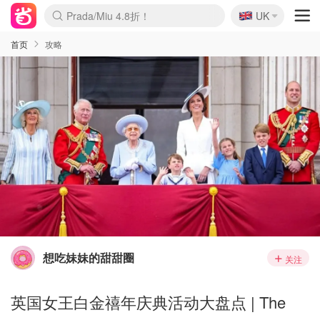
🇬🇧
Prada/Miu 4.8折！
UK
麦卢卡蜂蜜夏促！个位数！
啥？必胜客披萨5折！
首页
攻略
想吃妹妹的甜甜圈
关注
英国女王白金禧年庆典活动大盘点 | The