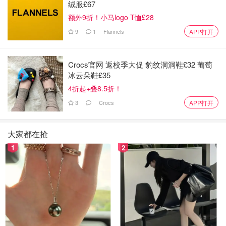
绒服£67
帽非常醒目壮观！除了阅兵队伍大家还可以看到英国皇室成
额外9折！小马logo T恤£28
员骑马或者乘坐马车加入这个游行！近距离一睹王室风采！
当天还有英国空军飞行表演！就像咱们的国庆大阅兵的感
9
1
Flannels
APP打开
觉！（
点击查看
）
Crocs官网 返校季大促 豹纹洞洞鞋£32 葡萄
冰云朵鞋£35
4折起+叠8.5折！
3
Crocs
APP打开
大家都在抢
1
2
图片来自于@platinumjubilee ，版权属于原作者