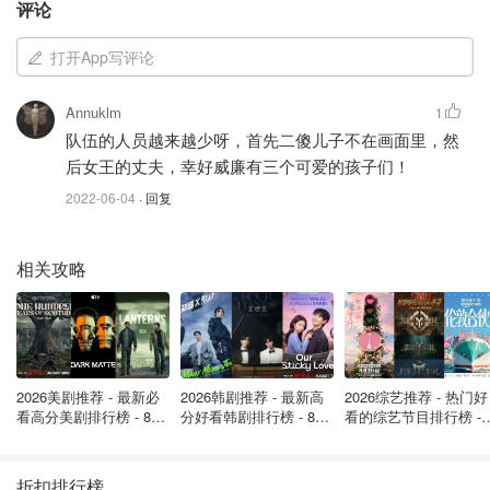
评论
打开App写评论
Annuklm
1
队伍的人员越来越少呀，首先二傻儿子不在画面里，然
后女王的丈夫，幸好威廉有三个可爱的孩子们！
2022-06-04
· 回复
相关攻略
图片来自于@platinumjubilee ，版权属于原作者
由于活动有上千个，圈妹就在下面为大家简单盘点一下英国
2026美剧推荐 - 最新必
2026韩剧推荐 - 最新高
2026综艺推荐 - 热门好
看高分美剧排行榜 - 8月
分好看韩剧排行榜 - 8月
看的综艺节目排行榜 - 
全境各地必打卡的精彩活动吧！先放一张图让大家体验一下
最新: 《​​足球教练 》第
最新：丁海寅《我的荒
月最新:《​​伦敦合伙人
英国人民对于白金庆典活动的热情！
四季回归！
糖恋爱 》上线❣️
回归啦
折扣排行榜