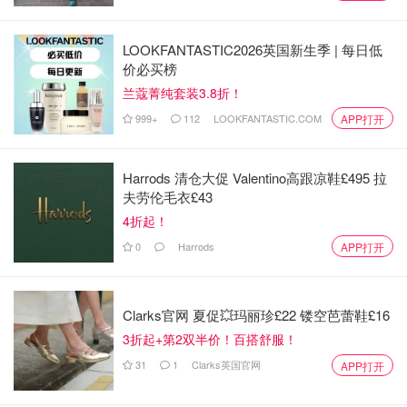
省钱君
4.3w
LOOKFANTASTIC2026英国新生季 | 每日低
价必买榜
2. M&S玛莎 会员卡
兰蔻菁纯套装3.8折！
会员卡办理链接
999+
112
LOOKFANTASTIC.COM
APP打开
Harrods 清仓大促 Valentino高跟凉鞋£495 拉
夫劳伦毛衣£43
4折起！
0
Harrods
APP打开
Clarks官网 夏促💥玛丽珍£22 镂空芭蕾鞋£16
3折起+第2双半价！百搭舒服！
31
1
Clarks英国官网
APP打开