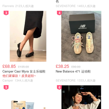
色
小不列颠晒晒君
6.5w
2
Flannels
2123人感兴趣
SEVENSTORE
1463人感兴趣
3
4
M&S玛莎超市购物推荐 | 宝藏零食+季
节限定好物全安利！办理玛莎会员卡
能薅什么羊毛？
VeronicasTeatime
1.5w
3. Sainsburys 会员卡
£68.85
£38.25
会员卡办理链接
£135.00
£90.00
Camper Casi Myra 女士乐福鞋
New Balance 471 运动鞋
他们家爆款！皮质超软~
Camper
1344人感兴趣
SEVENSTORE
1333人感兴趣
5
6