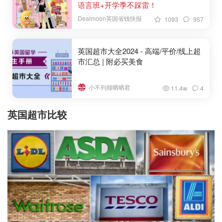
语言班+开学季不踩雷！
Dealmoon英国省钱快报
1093
957
英国超市大全2024 - 高端/平价/线上超
市汇总 | 附必买美食
小不列颠晒晒君
11.4w
4
英国超市比较