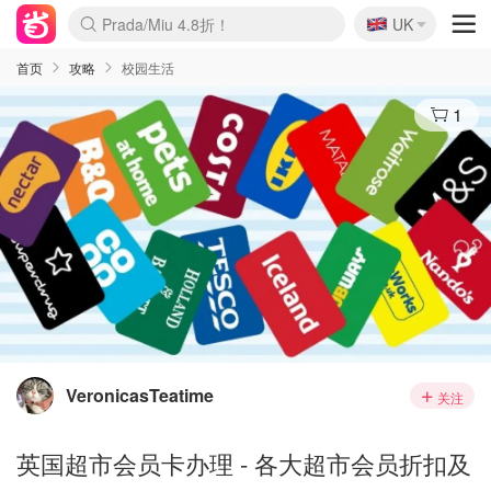
🇬🇧
Prada/Miu 4.8折！
UK
麦卢卡蜂蜜夏促！个位数！
啥？必胜客披萨5折！
首页
攻略
校园生活
1
VeronicasTeatime
关注
英国超市会员卡办理 - 各大超市会员折扣及