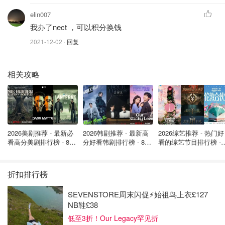
elin007
我办了nect ，可以积分换钱
图片来自于onegreenplanet ，版权属于原作者
2021-12-02
· 回复
Waitrose的会员卡叫
myWaitrose
，可以网上办理，也可以
直接在超市内申请。
相关攻略
最为人称道的会员福利就是可以喝
免费的咖啡和茶
，超市内
都有热饮机器，提供
免费的超市杂志，
大部分还配备桌椅，
购物完可以喝着热饮看着杂志休息休息。
2026美剧推荐 - 最新必
2026韩剧推荐 - 最新高
2026综艺推荐 - 热门好
看高分美剧排行榜 - 8月
分好看韩剧排行榜 - 8月
看的综艺节目排行榜 - 
最新: 《​​足球教练 》第
最新：丁海寅《我的荒
月最新:《​​伦敦合伙人
四季回归！
糖恋爱 》上线❣️
回归啦
折扣排行榜
SEVENSTORE周末闪促⚡️始祖鸟上衣£127
NB鞋£38
低至3折！Our Legacy罕见折