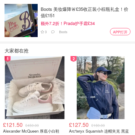
图片来自于the Sun ，版权属于原作者
Boots 美妆爆降🚨£35收正装小棕瓶礼盒！价
值£151
M&S的会员卡叫
Sparks card
，可以在网上申领，或者下载
额外7.2折！Prada护手霜£34
APP注册电子会员卡，也可以直接去店里领实体卡。
3
Boots
APP打开
办理会员卡有什么好处呢？下载M&S App的话，可以看到
自己的Sparks card有哪些优惠offer可选，选择心仪的offer
大家都在抢
并在店内或线上消费后，便可享受优惠。此外，拥有Sparks
1
2
card的小伙伴还会时不时收到玛莎的免费礼物！比如免费领
取面包，优惠券等等。当然了，还有大家期待的随机免单福
利！
更棒的是，还有不定时的会员活动，比如会员送M&S亚麻
购物袋，这款袋子一度风靡社交网络。
英国玛莎百货好物推荐 - M&S家居百
货/酒水饮品/速食生鲜/蛋糕烘焙必买清
£121.50
£127.50
£450.00
£180.00
单
Alexander McQueen 厚底小白鞋
Arc'teryx Squamish 连帽夹克 黑蓝