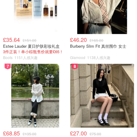
图片来自于daily express ，版权属于原作者
£35.64
£46.20
£151.00
£165.00
Estee Lauder 夏日护肤彩妆礼盒
Burberry Slim Fit 真丝围巾 女士
3件正装！单小棕瓶售价就要£65！
Sainsburys使用的会员卡是
Nectar card
，是一个很大的体
Boots
1151人感兴趣
Glamood
1138人感兴趣
系，还可以用诸于
Argos，British Airways大英航空，
7
8
Esso，Ebay、Lego乐高等非常多的商家
，可以下载Nectar
的APP以方便查看。Sainsbury网站、Nectar网站、Nectar
APP以及Sainsbury店内都可以进行会员办理。
在Sainsburys 超市、加油站或者银行消费时，
每1英镑可以
积1分，500积分可以作为2.5英镑进行消费
。单看这个比
例，相当于每消费500英镑可以得到2.5镑，回报率非常低，
但其实有很多
积分小技巧
，比如
不定期有部分商品额外积
分
，offer和多倍积分都会显示在App上，一边逛超市一边找
£68.85
£27.00
£135.00
£75.00
找对应的产品还挺有寻宝感的~