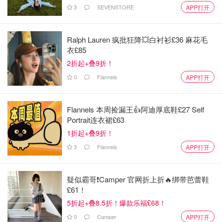
3
SEVENSTORE
APP打开
Ralph Lauren 疯批狂降💥白衬衫£36 麻花毛
衣£85
2折起+叠9折！
0
Flannels
APP打开
Flannels 本周捡漏王👍阿迪厚底鞋£27 Self
图片来自于pinterest ，版权属于原作者
Portrait连衣裙£63
1折起+叠9折！
会员可以享受不定期的优惠折扣，
点击查看当前折扣
，
周五
的时候有Fish offer，八折优惠。
Waitrose的生鲜柜台质量很
3
Flannels
APP打开
高，一般到晚上就会打折清仓，非常推荐。Waitrose还有自
己的烹饪学校，凭会员卡可以享受九折优惠。
疑似霸哥❗️Camper 官网折上折🔥绑带芭蕾鞋
£61！
英国Waitrose超市必买推荐 - 爆款肉类
5折起+叠8.5折！爆款乐福£68！
海鲜/速食/甜品盘点
0
Camper
APP打开