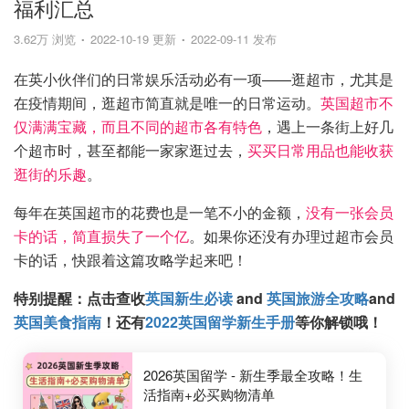
福利汇总
3.62万 浏览
2022-10-19 更新
2022-09-11 发布
在英小伙伴们的日常娱乐活动必有一项——逛超市，尤其是
在疫情期间，逛超市简直就是唯一的日常运动。
英国超市不
仅满满宝藏，而且不同的超市各有特色
，遇上一条街上好几
个超市时，甚至都能一家家逛过去，
买买日常用品也能收获
逛街的乐趣
。
每年在英国超市的花费也是一笔不小的金额，
没有一张会员
卡的话，简直损失了一个亿
。如果你还没有办理过超市会员
卡的话，快跟着这篇攻略学起来吧！
特别提醒：
点击查收
英国新生必读
and
英国旅游全攻略
and
英国美食指南
！还有
2022英国留学新生手册
等你解锁哦！
2026英国留学 - 新生季最全攻略！生
活指南+必买购物清单