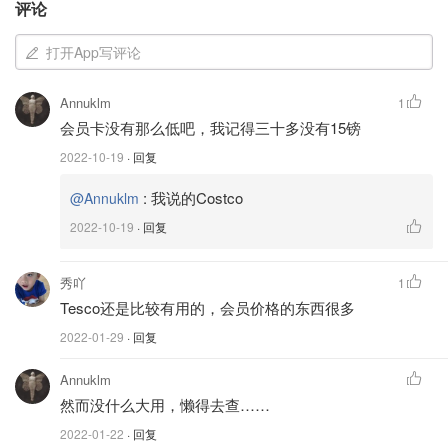
评论
打开App写评论
小不列颠晒晒君
11.4w
4
英国超市会员卡办理
Annuklm
1
会员卡没有那么低吧，我记得三十多没有15镑
1. Waitrose 会员卡
2022-10-19
· 回复
会员卡办理链接
:
我说的Costco
@Annuklm
2022-10-19
· 回复
秀吖
1
Tesco还是比较有用的，会员价格的东西很多
2022-01-29
· 回复
Annuklm
然而没什么大用，懒得去查……
2022-01-22
· 回复