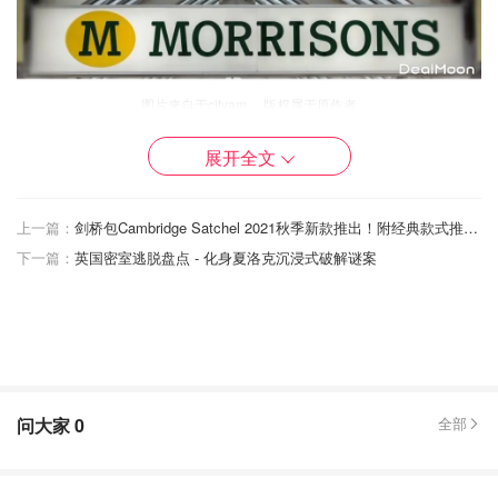
图片来自于cityam ，版权属于原作者
展开全文
英国常见的超市主要分为几类，
较为高端的有Whole Foods
Market
，主打有机食品，
其次有M&S玛莎和Waitrose
，
M&S的产品系列比较广，除了食品百货以外还有服装线。
上一篇：
剑桥包Cambridge Satchel 2021秋季新款推出！附经典款式推荐和养护Tips！
Waitrose是老牌百货John Lewis 旗下公司，号称中产阶级
下一篇：
英国密室逃脱盘点 - 化身夏洛克沉浸式破解谜案
风向标。
常见的连锁超市有Sainsburys、Tesco（乐购）、Co-op、
Morrisons、Lidl、Aldi
，平价超市有Asda、专注冷冻食品的
Iceland、一镑店Poundland。另外还有源自美国的大型仓储
式超市Costco。
问大家
0
全部
英国超市大全2024 - 高端/平价/线上超
市汇总 | 附必买美食