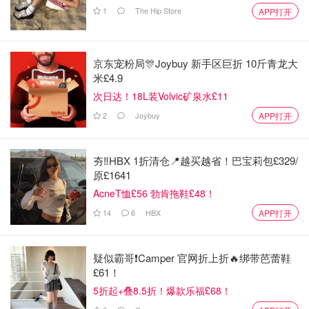
1
The Hip Store
APP打开
京东宠粉局🎊Joybuy 新手区巨折 10斤青龙大
米£4.9
次日达！18L装Volvic矿泉水£11
2
Joybuy
APP打开
夯‼️HBX 1折清仓📍越买越省！巴宝莉包£329/
原£1641
AcneT恤£56 勃肯拖鞋£48！
14
6
HBX
APP打开
疑似霸哥❗️Camper 官网折上折🔥绑带芭蕾鞋
£61！
5折起+叠8.5折！爆款乐福£68！