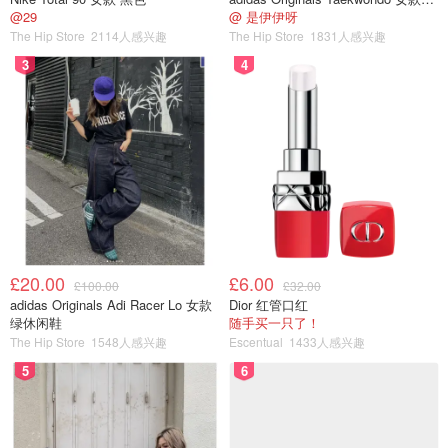
@29
@ 是伊伊呀
The Hip Store
2114人感兴趣
The Hip Store
1831人感兴趣
3
4
图片来自于@ unsplash，版权属于原作者
£20.00
£6.00
£100.00
£32.00
adidas Originals Adi Racer Lo 女款
Dior 红管口红
绿休闲鞋
随手买一只了！
食素，主要以花粉为主
The Hip Store
1548人感兴趣
Escentual
1433人感兴趣
马蜂：
5
6