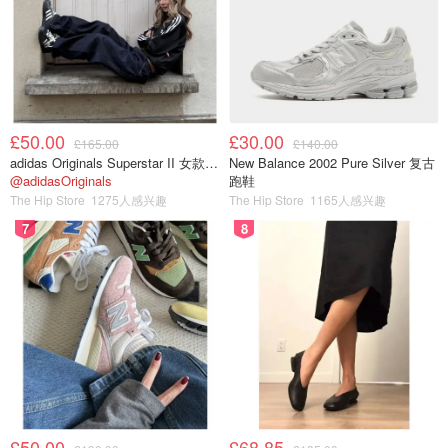
£50.00
£30.00
£165.00
£140.00
adidas Originals Superstar II 女款串珠休闲鞋 黑色
New Balance 2002 Pure Silver 复古
@adidasOriginals
跑鞋
The Hip Store
1275人感兴趣
The Hip Store
1165人感兴趣
7
8
图片来自于@unsplash ，版权属于原作者
食性复杂，除吸食花蜜外，成虫还食虫（毛毛虫、小青
£50.00
£68.85