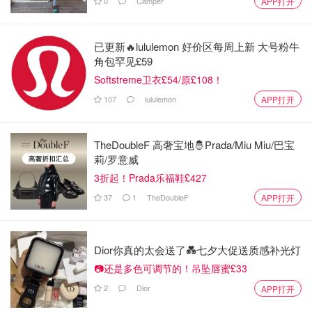
0
Camper
APP打开
图片来自于@ unsplash，版权属于原作者
已更新🔥lululemon 好价区每周上新 大号粉牛
角包罕见£59
大部分在地下筑巢
Softstreme卫衣£54/原£108！
巢是垂直于地面的饼状上面有许多六边形的小格，它的
107
lululemon
APP打开
主要成分是蜂蜡
TheDoubleF 高奢宝地🤴Prada/Miu Miu/巴宝
马蜂窝：
莉/罗意威
3折起！Prada乐福鞋£427
37
1
TheDoubleF
APP打开
Dior你真的太会送了💑七夕大促送质感补光灯
📷还是多色可调节的！吊坠唇蜜£33
2
Dior
APP打开