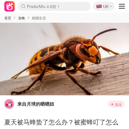
🇬🇧
Prada/Miu 4.8折！
UK
麦卢卡蜂蜜夏促！个位数！
啥？必胜客披萨5折！
首页
攻略
校园生活
来自月球的晒晒妞
关注
夏天被马蜂蛰了怎么办？被蜜蜂叮了怎么