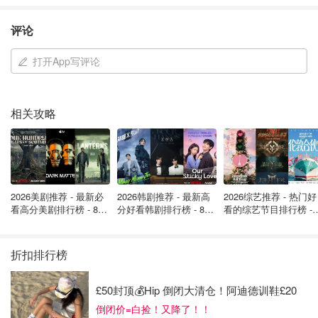
评论
图片来自于@ unsplash，版权属于原作者
打开App写评论
体型较大
相关攻略
身长更加细长一点，“腰线”非常明显
颜色多是黑色、黄色、棕色相间，具有大大小小的斑点
周身则相对光滑一些
马蜂和蜜蜂的蜂巢区别
2026美剧推荐 - 最新必
2026韩剧推荐 - 最新高
2026综艺推荐 - 热门好
看高分美剧排行榜 - 8月
分好看韩剧排行榜 - 8月
看的综艺节目排行榜 - 
最新: 《​​足球教练 》第
最新：丁海寅《我的荒
月最新:《​​伦敦合伙人
蜜蜂和马蜂的蜂巢也有较大的区别
四季回归！
糖恋爱 》上线❣️
回归啦
折扣排行榜
蜜蜂巢：
£50封顶💰Hip 倒闭大清仓！阿迪德训鞋£20
倒闭价=白捡！又降了！！