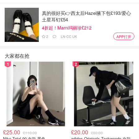
真的很好买👉西太后Hazel腋下包£193/爱心
土星耳钉£54
4折起！Marni玛丽珍£212
2
LN-CC UK
APP打开
图片来自于@unsplash，版权属于原作者
马蜂窝一般在树上，也有个别的在地下
大家都在抢
1
2
树上的蜂窝是不规则的球形，直径从十几厘米到几十厘
米不等
地下的蜂窝像倒置的宝塔，几层到十几层不等
马蜂窝的主要成分是木头屑，和纸差不多
马蜂和蜜蜂的饮食习惯区别
马蜂和蜜蜂的饮食习惯也还是很不一样的。
£25.00
£20.00
£110.00
£80.00
蜜蜂：
Nike Total 90 女款 黑色
adidas Originals Taekwondo 女款黑色运动鞋