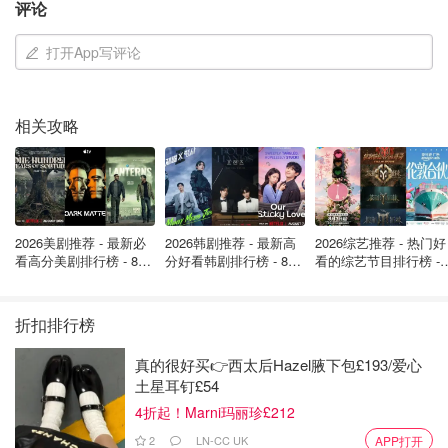
评论
打开App写评论
相关攻略
图片来自于@ Google，版权属于原作者
2026美剧推荐 - 最新必
2026韩剧推荐 - 最新高
2026综艺推荐 - 热门好
看高分美剧排行榜 - 8月
分好看韩剧排行榜 - 8月
看的综艺节目排行榜 - 
最新: 《​​足球教练 》第
最新：丁海寅《我的荒
月最新:《​​伦敦合伙人
这部电影可以将各位看客们直接拉到18世纪的法国宫廷。各
四季回归！
糖恋爱 》上线❣️
回归啦
种穿着华服珠宝的人们在精致的房间里生活，电影的每一帧
折扣排行榜
都像油画一般美丽。18世纪的法国服饰是典型的
巴洛克+洛
真的很好买👉西太后Hazel腋下包£193/爱心
可可风格
，玛丽的每一套衣服都值得观赏，喜欢洛丽塔风格
土星耳钉£54
和文化的姐妹们，应该会特别喜欢！
4折起！Marni玛丽珍£212
2
LN-CC UK
APP打开