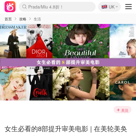
🇬🇧
Prada/Miu 4.8折！
UK
麦卢卡蜂蜜夏促！个位数！
啥？必胜客披萨5折！
首页
攻略
生活
关注
女生必看的8部提升审美电影 | 在美轮美奂