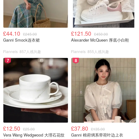
图片来自于@ Google，版权属于原作者
£44.10
£121.50
£245.00
£450.00
Ganni Smock连衣裙
Alexander McQueen 厚底小白鞋
Flannels
857人感兴趣
Flannels
855人感兴趣
7
8
图片来自于@ Google，版权属于原作者
3. 裁缝 The Dressmaker
The Dressmaker 讲述了一个从小被冤杀人并被驱逐出小镇
£12.50
£37.80
£25.00
£135.00
的小女孩蒂莉，时隔多年回到了阔别已久的家乡，开了一家
Vera Wang Wedgwood 大理石花纹
Ganni 棉府绸系带荷叶边上衣