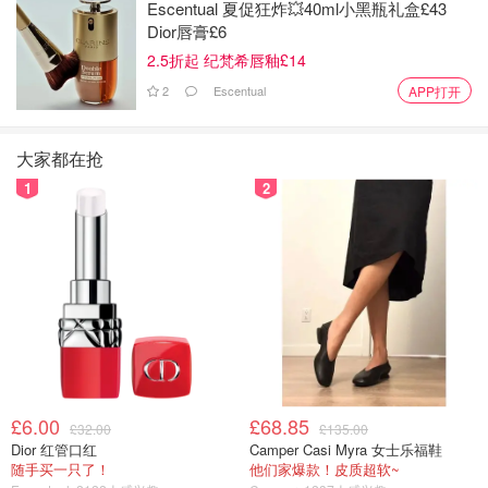
Escentual 夏促狂炸💥40ml小黑瓶礼盒£43
Dior唇膏£6
图片来自于@ ，版权属于原作者
2.5折起 纪梵希唇釉£14
2
Escentual
APP打开
这部电影让大家对金钱、爱情、谎言进行了一系列的深思，
很多人都在叹息盖茨比的不值得，为他的爱情感到唏嘘。但
是盖茨比何尝不是从这段爱情中体会到了那份年少时的悸动
大家都在抢
与甜蜜...
1
2
£6.00
£68.85
£32.00
£135.00
Dior 红管口红
Camper Casi Myra 女士乐福鞋
随手买一只了！
他们家爆款！皮质超软~