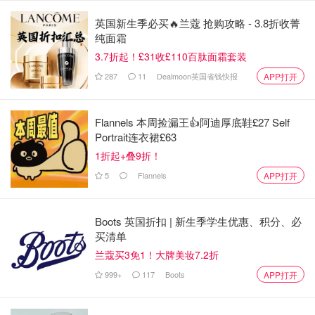
与谎言的假象中。
英国新生季必买🔥兰蔻 抢购攻略 - 3.8折收菁
这部电影的主线是盖茨比与黛西的秘密恋情，但整个电影是
纯面霜
从一位穿插在故事的人物——作家尼克的视角讲述的。尼克
3.7折起！£31收£110百肽面霜套装
是黛西的表哥，他为盖茨比与黛西的秘密恋情起到了举足轻
287
11
Dealmoon英国省钱快报
APP打开
重的作用，后来他也成为了盖茨比唯一的朋友。最终，他看
清了这个上流社会的虚情寡义，决心远离这喧嚣、冷漠、虚
Flannels 本周捡漏王👍阿迪厚底鞋£27 Self
假的大都市。
Portrait连衣裙£63
1折起+叠9折！
5
Flannels
APP打开
Boots 英国折扣 | 新生季学生优惠、积分、必
买清单
兰蔻买3免1！大牌美妆7.2折
999+
117
Boots
APP打开