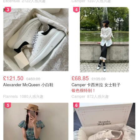
Escentual
2122人感兴趣
Camper
1237人感兴趣
3
4
了不起的盖茨比曾获得“
奥斯卡最佳艺术指导奖
”以及“
奥斯
卡最佳服装设计奖
”。影片中的画面以及服饰都非常的经典
华丽，浪漫的舞池、绚烂的烟花、众人华丽的衣着...剧中还
有舞女们艳丽低俗的服饰与高阶级女士们典雅精致的服饰的
鲜明对比。总之，了不起的盖茨比是一部视觉盛宴！
£121.50
£68.85
£450.00
£135.00
Alexander McQueen 小白鞋
Camper 卡西米拉 女士鞋子
银色很特别！
Flannels
1080人感兴趣
Camper
872人感兴趣
5
6