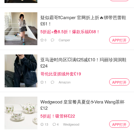
疑似霸哥❗️Camper 官网折上折🔥绑带芭蕾鞋
£61！
5折起+叠8.5折！爆款乐福£68！
0
Camper
APP打开
亚马逊时尚区💥满£25减£10！玛丽珍洞洞鞋
£24
图片来自于@ Google，版权属于原作者
哥伦比亚抓绒外套£19
1
Amazon
APP打开
2. 了不起的盖茨比 The Great Gatsby
这部电影是小李子（莱昂纳多•迪卡普里奥）的一部反映现
Wedgwood 皇室餐具夏促☕️Vera Wang茶杯
实主义的浪漫悲情作品。莱昂纳多饰演了一个神秘富豪盖茨
£12
比。故事发生在20世纪初，在他编织的一个奢华梦幻的城堡
5折起！吸管杯£22
里，美国各路富豪且有地位的人都争相与他结交，但事实
13
4
Wedgwood
APP打开
上，并没有人真正认识并了解他，所有人都身处在利益、爱