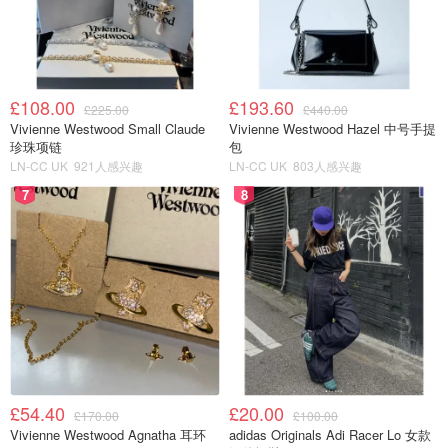
£108.00
£193.60
£225.00
£440.00
Vivienne Westwood Small Claude
Vivienne Westwood Hazel 中号手提
图片来自于@Lina ，版权属于原作者
珍珠项链
包
LN-CC UK
921人感兴趣
LN-CC UK
803人感兴趣
黄色透明的液体，流动性一般，延展性很不错，无油配方，
7
8
吸收速度非常快，最后肤感非常清爽不油腻，残留感很小，
对肌肤没什么负担。味道也比较淡，有一点淡淡的清香。玻
璃瓶很有质感，滴管设计比较卫生又可以帮助控制用量，棕
色的瓶身，加强避光性，帮助保持活性物的活性。
使用方法
虽然小棕瓶白天也可以使用，但最好是晚上使用，因为它主
打修复功效，大家都知道晚上是肌肤修复的最好时机，所以
£54.40
£20.00
£170.00
£100.00
晚上使用会有事半功倍的效果。用在护肤水之后，面霜之
Vivienne Westwood Agnatha 耳环
adidas Originals Adi Racer Lo 女款
前。取适量小棕瓶精华，由内向外，从下向上轻轻涂抹在面