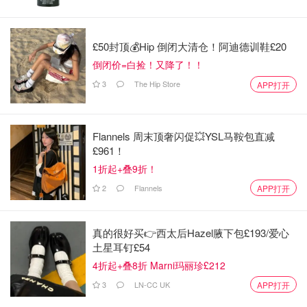
官网说小棕瓶是适合所有肌肤类型的！所以敏感肌的宝
宝也可以尝试，因为添加了红没药醇等抗敏成分，所以
敏感肌相对友好，但是敏感肌的仙女还是建议先进行皮
£50封顶💰Hip 倒闭大清仓！阿迪德训鞋£20
肤测试，保证自己的皮肤不会出现过敏现象才使用。
倒闭价=白捡！又降了！！
3
The Hip Store
APP打开
然后必须要提的就是，小棕瓶主打
专利
核心修护科技
CHRONOLUXCB™（专利号AU2013371414），每晚
释放肌肤自我修护力，直达“肌因”。
Flannels 周末顶奢闪促💥YSL马鞍包直减
保湿
方面，此款产品添加了
透明质酸钠
、
醋酸盐维他命
£961！
E
、
角鲨烷
等多个保湿功效的成分，所以以保湿方面来
1折起+叠9折！
说是很到位的。
2
Flannels
APP打开
产品添加了
比菲德氏菌
和
RNA钠
，这两个成分具有细
胞
修复
功能，提升了肌肤对紫外线和环境伤害的天然修
真的很好买👉西太后Hazel腋下包£193/爱心
复能力，主打成分
Bifida ferment lysate
，一种乳酸菌发
土星耳钉£54
酵液，这个成分也是提供一些细胞的
修复
的原料。同
4折起+叠8折 Marni玛丽珍£212
时，添加了
棕榈酸维他命A
，这个成分有良好的
抗衰老
3
LN-CC UK
APP打开
功能，能减少细纹，消除了90%的肌肤损害的游离基，