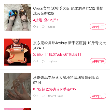
能够有效抵御早衰的现象。
Crocs官网 返校季大促 豹纹洞洞鞋£32 葡萄
还含有一种
UVB吸收剂
--
Ethylhexyl
冰云朵鞋£35
Methoxycinnamate
，这个成分更重要的是保护其他成
4折起+叠8.5折！
分在储存和运输过程中不会被紫外线伤害。
3
Crocs
APP打开
还有一些抗炎抗菌的成分，但是含量比较少，还含有咖
啡因，生育酚，可以起到消肿，抗氧化的作用。
京东宠粉局🎊Joybuy 新手区巨折 10斤青龙大
米£4.9
次日达！18L装Volvic矿泉水£11
4
Joybuy
APP打开
珍珠饰品专场🦪大溪地黑珍珠项链£69/原
£714
0.7折起 巴洛克珍珠手链£35
2
Secret Sales
APP打开