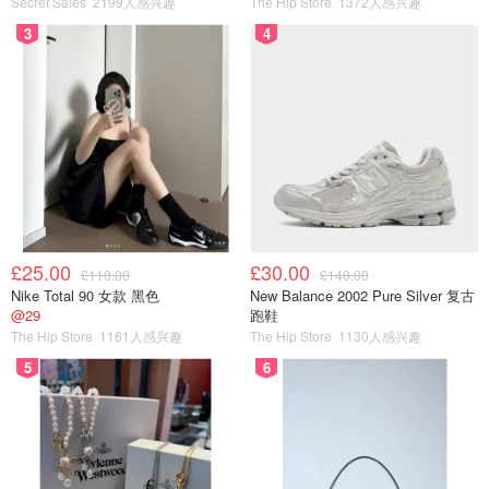
Secret Sales
2199人感兴趣
The Hip Store
1372人感兴趣
啊！他们的定位是不是很聪明，有木有！！雅诗兰黛在广告
3
4
方面也是没少花钱，为什么这么火？你懂了吧！不过小棕瓶
确实有些很好的科技和成分在里面，不能说全靠产品定位，
没有点真材实料，也不会这么多年了，依旧是王牌！还是值
得大家去试试的！
质地，香味和包装
£25.00
£30.00
£110.00
£140.00
Nike Total 90 女款 黑色
New Balance 2002 Pure Silver 复古
@29
跑鞋
The Hip Store
1161人感兴趣
The Hip Store
1130人感兴趣
5
6