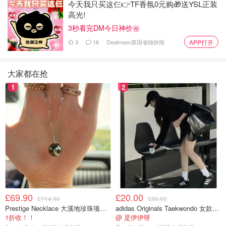
今天我只买这仨👉TF香氛0元购🎁送YSL正装
高光!
3秒看完DM今日神价㊙️
3
16
Dealmoon英国省钱快报
APP打开
大家都在抢
图片来自于@ Lina，版权属于原作者
1
2
综合上面的这些主要成分来看呢，小棕瓶主要是增强肌肤抵
御能力和抗氧化的维稳精华，想要美白祛痘的话，这个估计
效果不会太明显，所以想要初抗老，追求肌肤维稳的小姐
妹，这个很合适哦！而且Lina还发现，为什么小棕瓶销量这
么好，这么火，因为他们家的产品定位真的很聪明啊！主打
肌肤维稳，熬夜，污染，紫外线，蓝光，臭氧都会让肌肤变
脆弱，从而出现肌肤问题。而这些不都是我们每个人日常都
要经历的事嘛，所以每个人都需要小棕瓶帮我们加强皮肤屏
£69.90
£20.00
£714.90
£80.00
障功能啊！于是 小棕瓶就变成了每个人的必备，因为不管
Prestige Necklace 大溪地珍珠项链 10-11mm
adidas Originals Taekwondo 女款黑色运动鞋
1折收！！
@ 是伊伊呀
你的年龄，你的肤质，你都需要肌肤稳定，所以你就想买