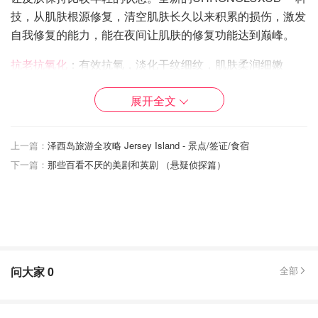
技，从肌肤根源修复，清空肌肤长久以来积累的损伤，激发
自我修复的能力，能在夜间让肌肤的修复功能达到巅峰。
抗老抗氧化
：有效抗氧，淡化干纹细纹，肌肤柔润细嫩
保湿提亮
：深度滋润，提亮肤色，肌肤好的透出光
展开全文
上一篇：
泽西岛旅游全攻略 Jersey Island - 景点/签证/食宿
下一篇：
那些百看不厌的美剧和英剧 （悬疑侦探篇）
问大家
0
全部