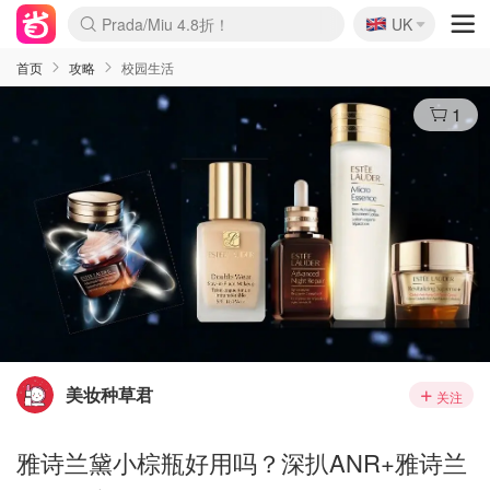
🇬🇧
Prada/Miu 4.8折！
UK
麦卢卡蜂蜜夏促！个位数！
啥？必胜客披萨5折！
首页
攻略
校园生活
1
美妆种草君
关注
雅诗兰黛小棕瓶好用吗？深扒ANR+雅诗兰