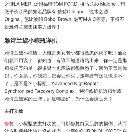
之谜LA MER, 汤姆福特TOM FORD, 祖马龙Jo Malone，稍
微平价亲民的知名品牌有 倩碧Clinique，悦木之源
Origins，芭比波朗 Bobbi Brown, 魅可M·A·C等等。不得不
说雅诗兰黛集团实力雄厚！
雅诗兰黛小棕瓶详扒
雅诗兰黛小棕瓶，大概是男女老少都很熟悉的词了吧！仙女
们就不用说了，都知道，有谁不知道请站出来，你一定是那
颗最闪亮的星！很多男士也应该都很熟悉了，因为不管是你
妈，你女票，你媳妇，都会让你买，逢年过节送礼也少不
了，是不是？小棕瓶，Advanced Nigt Repair
Synchronized Recovery Complex，特润修护肌透精华露，
雅诗兰黛家的王牌，到底哪里好，为什么会这么火？
主打功效
修复
：小棕瓶的主打功效，可以修复白天肌肤的损伤，从而
让皮肤保持比较年轻的状态。全新的CHRONOLUXCB™ 科