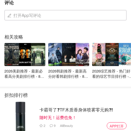
评论
打开App写评论
相关攻略
JacobLu
8
雅诗兰黛 小棕瓶
每天都用的护肤品，不用一天感觉全身都不舒服，特别
2026美剧推荐 - 最新必
2026韩剧推荐 - 最新高
2026综艺推荐 - 热门好
是经期前几天，皮肤状态明显不好，用了它皮肤立马恢
看高分美剧排行榜 - 8月
分好看韩剧排行榜 - 8月
看的综艺节目排行榜 - 
复状态，水嫩嫩的！
最新: 《​​足球教练 》第
最新：丁海寅《我的荒
月最新:《​​伦敦合伙人
四季回归！
糖恋爱 》上线❣️
回归啦
折扣排行榜
这都是官网所说的功效，是不是觉得是个全能的精华，不能
没有它的那种感觉！那它到底有哪些成分会起到这些效果
卡霸哥了❓TF木质香身体喷雾零元购❓❗
呢，我们来看看成分吧！
随时无！运费也免！
主要成分/科技
2
9
AllBeauty
APP打开