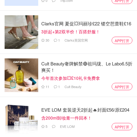
0
Trip.com
APP打开
除了百搭简约的银色，
同款其他颜色的选择也为这个小冰糖
戒指赋予了更多搭配的可能性
，金色复古华丽，更适合暖皮
Clarks官网 夏促💥玛丽珍£22 镂空芭蕾鞋£16
的女生佩戴。
还有超级适合春天的
樱花粉色
和十分难得的
冰
3折起+第2双半价！百搭舒服！
晶蓝色
。这两个颜色超级梦幻小众，如果你想要在小众配饰
30
1
Clarks英国官网
APP打开
中更加与众不同的话，樱花粉和冰晶蓝都是很好的选择。
Cult Beauty奢牌解禁🔴祖玛珑、Le Labo6.5折
爽买！
今年首次参加💥£10礼卡免费拿
11
1
Cult Beauty
APP打开
EVE LOM 套装逆天2折起🔥封面£56/原£204
含200ml卸妆膏一件回本！
5
EVE LOM
APP打开