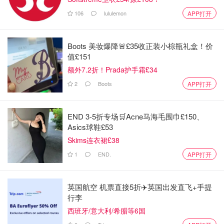
106
lululemon
APP打开
Boots 美妆爆降🚨£35收正装小棕瓶礼盒！价
值£151
额外7.2折！Prada护手霜£34
2
Boots
APP打开
END 3-5折专场🛒Acne马海毛围巾£150、
Asics球鞋£53
Skims连衣裙£38
1
END.
APP打开
艾大毛
查看原帖
5
英国伦敦的网红首饰品牌 深受各种Ins博主喜爱 这真是一个
英国航空 机票直接5折✈️英国出发直飞+手提
宝藏品牌 实物巨闪，细节很足 叠搭就会秒变潮人 可盐可甜
行李
当然最重要的是价格美丽 现在更是有无门槛7折（DM30）
西班牙/意大利/希腊等6国
不买一定会后悔
...