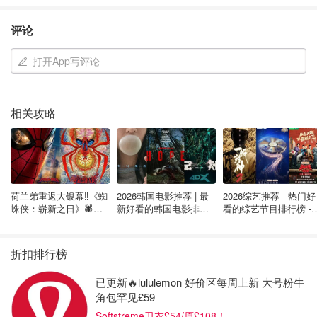
评论
打开App写评论
相关攻略
荷兰弟重返大银幕‼️《蜘
2026韩国电影推荐 | 最
2026综艺推荐 - 热门好
蛛侠：崭新之日》🕷️北
新好看的韩国电影排行
看的综艺节目排行榜 - 
美热映中❣️阵容豪华✨🤩
榜，必看盘点！8月最
月最新:《​​披荆斩棘
新！(持续更新）
2026》回归啦
折扣排行榜
已更新🔥lululemon 好价区每周上新 大号粉牛
角包罕见£59
Softstreme卫衣£54/原£108！