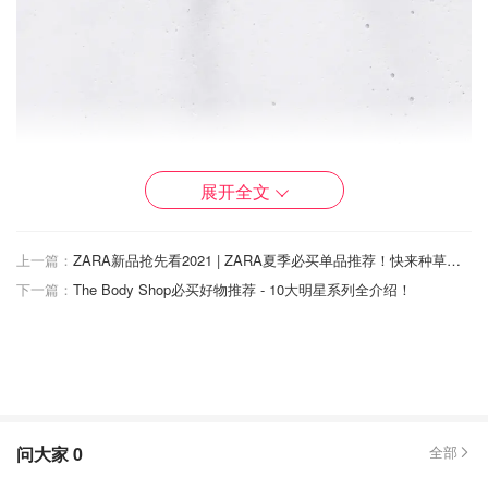
图片来自@Objkts，版权属于原作者
展开全文
AURA RING爆款小冰糖戒指绝对是Objkts的必入款式之
上一篇：
ZARA新品抢先看2021 | ZARA夏季必买单品推荐！快来种草！（8月最新）
一，全手工碎冰切割5A锆石手工镶嵌在秀气的指环上，从
下一篇：
The Body Shop必买好物推荐 - 10大明星系列全介绍！
每个角度看都能折射出超美的光芒。
属于一支无论单带叠带
都不会出错并且会
显得手指无比纤长
的款式，随便叠带
Objkts其他什么款式都不会显得累赘。
问大家
0
全部