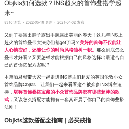
Objkts如何选款？INS超火的首饰叠搭学起
来~
8310 浏览
2022-05-18 更新
2021-04-02 发布
又到了要露出脖子露出手腕露出美丽的春天！这几年INS上
超火的首饰叠带大法你们都get了吗？
美好的首饰不仅能让
人心情变好，还能让你的时尚风格独树一帜。
那么到底怎么
叠带才好看？又要怎样才能根据自己的风格选择出最适合自
己的首饰搭配方案呢？
本篇晒君就带大家一起走进INS博主们超爱的英国伦敦小众
首饰品牌Objkts，让我们一起来看看这个被众多INS博主追
捧，
堪称首饰叠搭宝藏的小众首饰品牌都有哪些超棒的款
式
，又该怎么搭配才能拥有一套真正属于你自己的首饰叠搭
法则！
Objkts选款搭配全指南 | 必买戒指