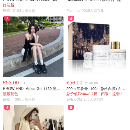
好清新！！
END.
2163人感兴趣
Flannels
2035人感兴趣
3
4
图片来自ins@Objkts，版权属于原作者
£53.00
£56.00
£105.00
£140.00
BROW END. Asics Gel-1130 黑色运动鞋
200ml卸妆膏+100ml急救面膜+面霜+洁颜布
黑银配色
总价值£204=2.7折！闭眼冲这套！
END.
1395人感兴趣
EVE LOM
850人感兴趣
5
6