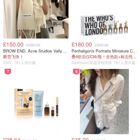
£150.00
£180.00
£300.00
£200.00
BROW END. Acne Studios Vally 刺绣围巾 白色
Penhaligon's Portraits Miniature Collection 香氛套装 5瓶装
断货飞快！
叠9折后仅£36/瓶！全热款+标志性兽首头
END.
781人感兴趣
Dealmoon英国省钱快报
781人感兴趣
7
8
£35.64
£45.90