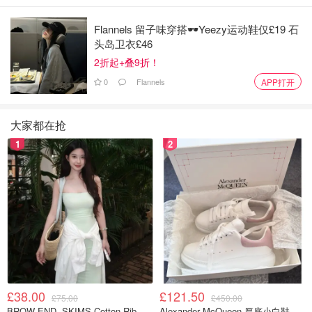
Flannels 留子味穿搭🕶️Yeezy运动鞋仅£19 石
图片来自@Objkts，版权属于原作者
头岛卫衣£46
2折起+叠9折！
这款戒指叠带的思路也是非常多，和Objkts家
Adaya Ring
，
0
Flannels
APP打开
Ignis Ring
以及
Petit Brilliant Round Band
等叠加都是很不错
的搭配思路，可以根据场合配合出不同的戒指叠搭效果。
大家都在抢
当然你也可以根据自己的喜好，在Objkts
的多款戒
指中，搭
1
2
配出你独一无二的那一套。
£38.00
£121.50
£75.00
£450.00
BROW END. SKIMS Cotton Rib 长款背心连衣裙 薄荷绿
Alexander McQueen 厚底小白鞋