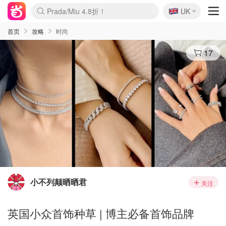
🇬🇧
Prada/Miu 4.8折！
UK
麦卢卡蜂蜜夏促！个位数！
啥？必胜客披萨5折！
首页
攻略
时尚
17
小不列颠晒晒君
关注
英国小众首饰种草 | 博主必备首饰品牌