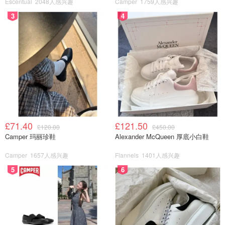
Escentual
2048人感兴趣
Camper
1759人感兴趣
3
4
£71.40
£121.50
£120.00
£450.00
Camper 玛丽珍鞋
Alexander McQueen 厚底小白鞋
Camper
1657人感兴趣
Flannels
1401人感兴趣
5
6