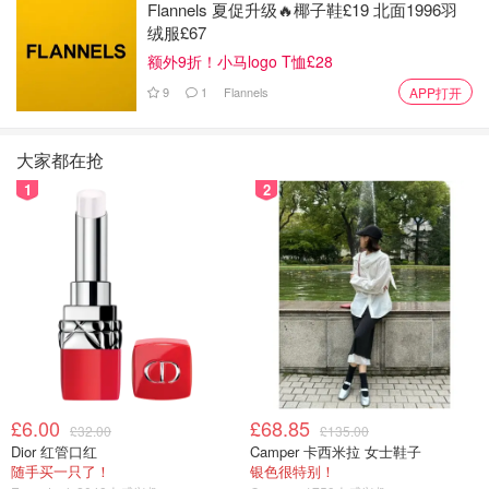
Flannels 夏促升级🔥椰子鞋£19 北面1996羽
绒服£67
额外9折！小马logo T恤£28
9
1
Flannels
APP打开
大家都在抢
1
2
£6.00
£68.85
£32.00
£135.00
Dior 红管口红
Camper 卡西米拉 女士鞋子
随手买一只了！
银色很特别！