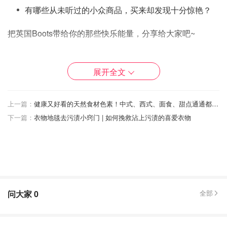
有哪些从未听过的小众商品，买来却发现十分惊艳？
把英国Boots带给你的那些快乐能量，分享给大家吧~
本期问答标签：
#Boots挖宝记
展开全文
上一篇：
健康又好看的天然食材色素！中式、西式、面食、甜点通通都能做彩色的！宅家期间试一下！
下一篇：
衣物地毯去污渍小窍门 | 如何挽救沾上污渍的喜爱衣物
问大家
0
全部
图片来自于@Google ，版权属于原作者
先来看看咱们微博粉丝的回复：