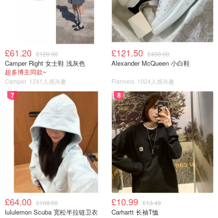
£61.20
£121.50
£120.00
£450.00
Camper Right 女士鞋 浅灰色
Alexander McQueen 小白鞋
超多博主同款~
Camper
1241人感兴趣
Flannels
1024人感兴趣
7
8
£64.00
£10.99
£108.00
£13.49
lululemon Scuba 宽松半拉链卫衣
Carhartt 长袖T恤