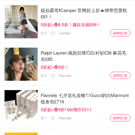
疑似霸哥❗️Camper 官网折上折🔥绑带芭蕾鞋
£61！
5折起+叠8.5折！爆款乐福£68！
0
Camper
APP打开
Ralph Lauren 疯批狂降💥白衬衫£36 麻花毛
衣£85
2折起+叠9折！
0
Flannels
APP打开
Flannels 七夕送礼攻略💘Gucci奶白Marmont
链条包£719
3折起+叠9折! bbr围巾£211
1
Flannels
APP打开