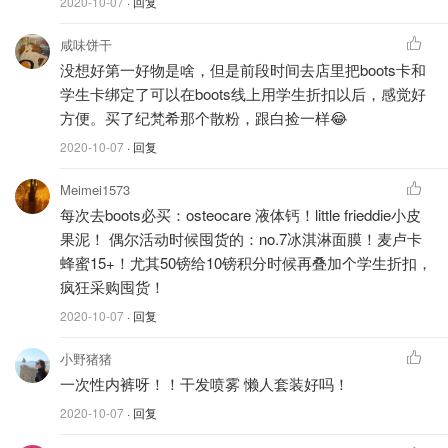
2020-10-07
· 回复
咸味饼干
没想好第一好物是啥，但是前段时间去店里把boots卡和
学生卡绑定了可以在boots线上用学生折扣以后，感觉好
方便。买了纪梵希那个散粉，跟白捡一样😂
2020-10-07
· 回复
Meimei1573
万事具备只欠东风，小伙们躁起来，欢迎
大力神回复+围
每次去boots必买：osteocare 液体钙！little frieddie小皮
观
！
果泥！ 偶尔活动时候囤货的：no.7冰淇淋面膜！麦卢卡
记得点击
收藏本帖
，精彩
回复
实时看。
转发邀请
更多的同好
蜂蜜15+！尤其50镑给10镑积分时候再叠加个学生折扣，
一起讨论吧！
疯狂采购囤货！
2020-10-07
· 回复
也欢迎为
问答栏目提供问题
！
小野猪猪
一次性内裤呀！！干发喷雾 懒人套装好吗！
--------------- 下 面 是 墙，等 你 来 上 ---------------
2020-10-07
· 回复