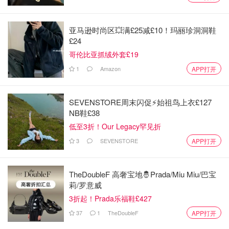
@史智欣:
推荐电动牙刷，但是现在还没到最合适优惠价格.
包含两年的保修卡，我是2015年买的，由于牙刷的震动减
亚马逊时尚区💥满£25减£10！玛丽珍洞洞鞋
弱，在保修期间，免费换了一个新的，一直用到现在，非常
£24
好用方便.
哥伦比亚抓绒外套£19
1
Amazon
APP打开
SEVENSTORE周末闪促⚡️始祖鸟上衣£127
NB鞋£38
低至3折！Our Legacy罕见折
3
SEVENSTORE
APP打开
TheDoubleF 高奢宝地🤴Prada/Miu Miu/巴宝
莉/罗意威
3折起！Prada乐福鞋£427
37
1
TheDoubleF
APP打开