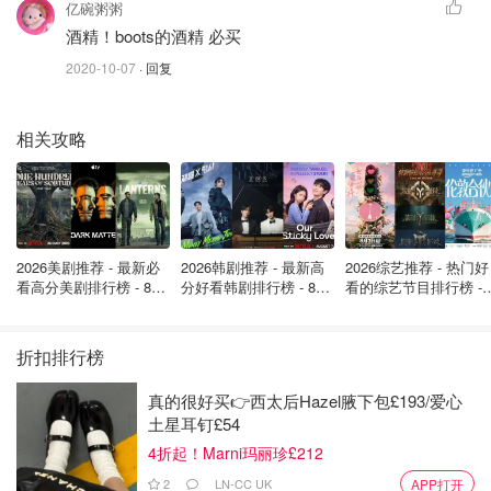
@亿碗粥粥:
酒精！boots的酒精 必买！
亿碗粥粥
酒精！boots的酒精 必买
@Miss猫头鹰:
一次性内裤呀！！干发喷雾 懒人套装好吗！
2020-10-07
· 回复
@Meimei1573:
每次去boots必买：osteocare 液体钙！little
frieddie小皮果泥！偶尔活动时候囤货的no.7冰淇淋面膜！
相关攻略
麦卢卡蜂蜜15+！尤其50镑给10镑积分时候再叠加个学生折
扣，疯狂采购囤货！
@咸味饼干:
没想好第一好物是啥，但是前段时间去店里把
boots卡和学生卡绑定了可以在boots线上用学生折扣以后，
2026美剧推荐 - 最新必
2026韩剧推荐 - 最新高
2026综艺推荐 - 热门好
感觉好方便。买了纪梵希那个散粉，跟白捡一样😂~
看高分美剧排行榜 - 8月
分好看韩剧排行榜 - 8月
看的综艺节目排行榜 - 
最新: 《​​足球教练 》第
最新：丁海寅《我的荒
月最新:《​​伦敦合伙人
四季回归！
糖恋爱 》上线❣️
回归啦
@任嘉可乐:
chanel洁面！
折扣排行榜
@Chinnpr:
20磅的香水！炒鸡划算~
真的很好买👉西太后Hazel腋下包£193/爱心
土星耳钉£54
@樱木舒玮在英国:
牙线，漱口水~
4折起！Marni玛丽珍£212
@安同学:
Boots双头祛痘棒实名推荐！
2
LN-CC UK
APP打开