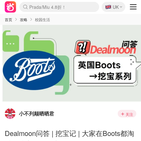
🇬🇧
Prada/Miu 4.8折！
UK
麦卢卡蜂蜜夏促！个位数！
啥？必胜客披萨5折！
首页
攻略
校园生活
小不列颠晒晒君
关注
Dealmoon问答 | 挖宝记 | 大家在Boots都淘