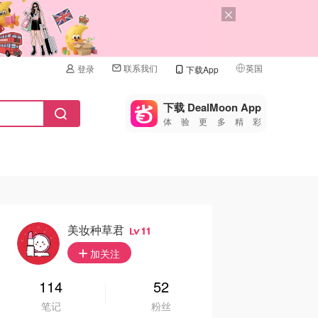
联系我们
英国
登录
下载App
🇺🇸
美国
下载 DealMoon App
体验更多精彩
🇨🇳
中国
🇨🇦
加拿大
🇬🇧
英国
🇩🇪
德国
美妆种草君
11
🇫🇷
加关注
法国
🇮🇹
114
52
意大利
笔记
粉丝
🇦🇺
澳洲