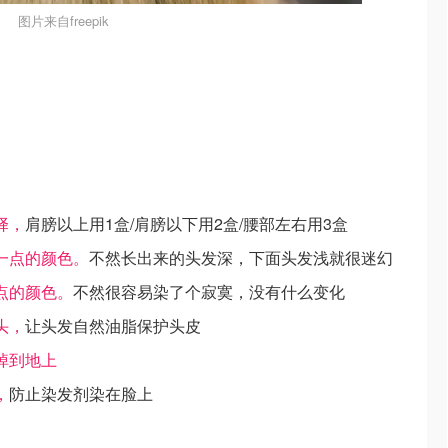
图片来自freepik
择，
肩膀以上用1盒/肩膀以下用2盒/腰部左右用3盒
一点的颜色。
不然长出来的头发深，下面头发浅就很迷幻
点的颜色。
不然很容易染了个寂寞，没有什么变化
头，
让头发自然油脂保护头皮
掉到地上
，
防止染发剂染在脸上