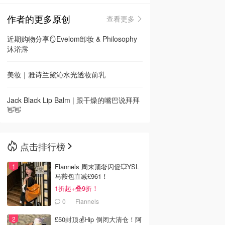
作者的更多原创
查看更多
🇳🇿
新西兰
近期购物分享🪞Evelom卸妆 & Philosophy
沐浴露
美妆｜雅诗兰黛沁水光透妆前乳
Jack Black Lip Balm | 跟干燥的嘴巴说拜拜
👋👋
点击排行榜
Flannels 周末顶奢闪促💥YSL
马鞍包直减£961！
1折起+叠9折！
0
Flannels
£50封顶💰Hip 倒闭大清仓！阿