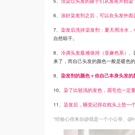
5、
没染过头发的妹子们从发尾开始染
6、
涂好染发剂之后，可以在头发外面
7、
染发后洗掉染发剂：夏天用冷水，
自然晾干。
8、
冷调头发最难保持（亚麻色系）。
来了，而自己头发的颜色一般是暖色
9、
染发剂的颜色＋你自己本身头发的
10、
染了比较浅的发色，眉毛也一定
11、
染发后，睡觉记得在枕头上垫一个
*经验心得来自@我是一个小公举、@HO