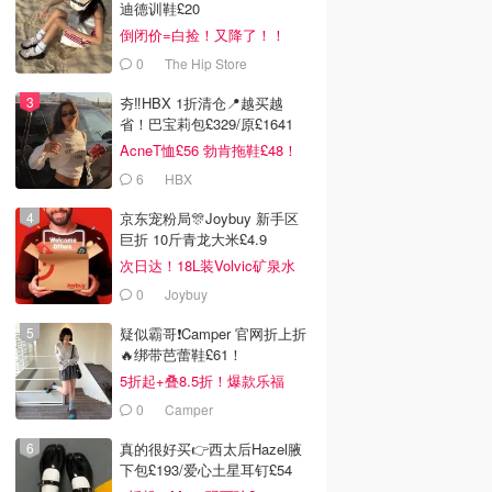
迪德训鞋£20
倒闭价=白捡！又降了！！
0
The Hip Store
夯‼️HBX 1折清仓📍越买越
省！巴宝莉包£329/原£1641
AcneT恤£56 勃肯拖鞋£48！
6
HBX
京东宠粉局🎊Joybuy 新手区
巨折 10斤青龙大米£4.9
次日达！18L装Volvic矿泉水
£11
0
Joybuy
疑似霸哥❗️Camper 官网折上折
🔥绑带芭蕾鞋£61！
5折起+叠8.5折！爆款乐福
£68！
0
Camper
真的很好买👉西太后Hazel腋
下包£193/爱心土星耳钉£54