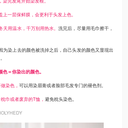
，染完发尾开始染发根。
盖上一层保鲜膜，会更利于头发上色。
冬天用温水，千万别用热水。
洗完后，尽量用毛巾擦干，
因为染上去的颜色被洗掉之后，自己头发的颜色又显现出
的。
颜色＝你染出的颜色。
要做染色，
可以用染眉膏或者脸部毛发专门的褪色剂。
枕巾或者废弃的T恤，
避免枕头染色。
LYHEDY