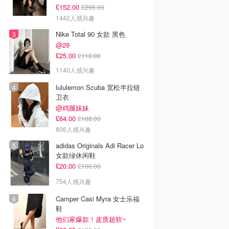
£152.00
£295.00
1442人感兴趣
Nike Total 90 女款 黑色
@29
£25.00
£110.00
1140人感兴趣
lululemon Scuba 宽松半拉链
卫衣
@鸡腿妹妹
£64.00
£108.00
806人感兴趣
adidas Originals Adi Racer Lo
女款绿休闲鞋
£20.00
£100.00
754人感兴趣
Camper Casi Myra 女士乐福
鞋
他们家爆款！皮质超软~