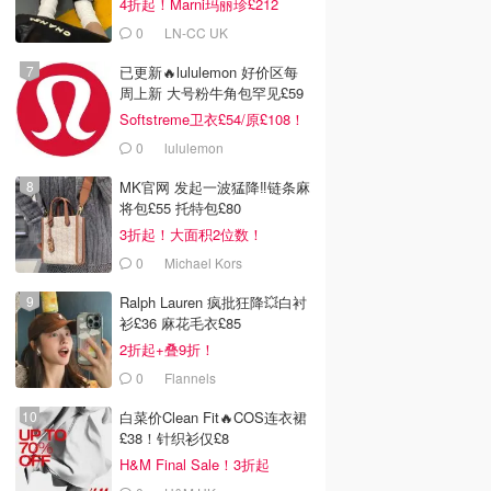
4折起！Marni玛丽珍£212
0
LN-CC UK
已更新🔥lululemon 好价区每
周上新 大号粉牛角包罕见£59
Softstreme卫衣£54/原£108！
0
lululemon
MK官网 发起一波猛降‼️链条麻
将包£55 托特包£80
3折起！大面积2位数！
0
Michael Kors
Ralph Lauren 疯批狂降💥白衬
衫£36 麻花毛衣£85
2折起+叠9折！
0
Flannels
白菜价Clean Fit🔥COS连衣裙
£38！针织衫仅£8
H&M Final Sale！3折起