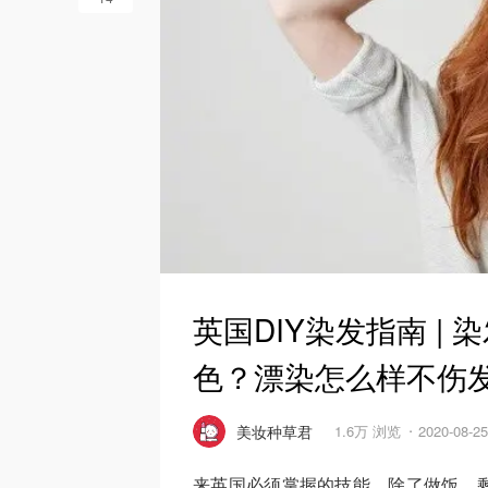
英国DIY染发指南 |
色？漂染怎么样不伤
美妆种草君
1.6万 浏览
2020-08-
来英国必须掌握的技能，除了做饭，