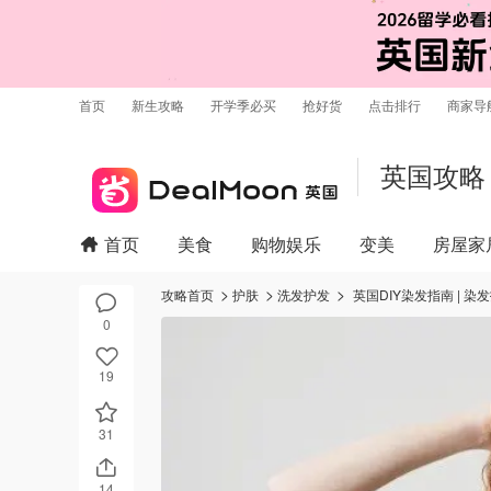
首页
新生攻略
开学季必买
抢好货
点击排行
商家导
英国攻略
首页
美食
购物娱乐
变美
房屋家
攻略首页
护肤
洗发护发
英国DIY染发指南 |
0
19
31
14