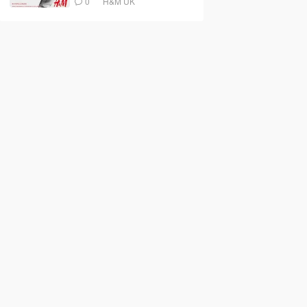
0
H&M UK