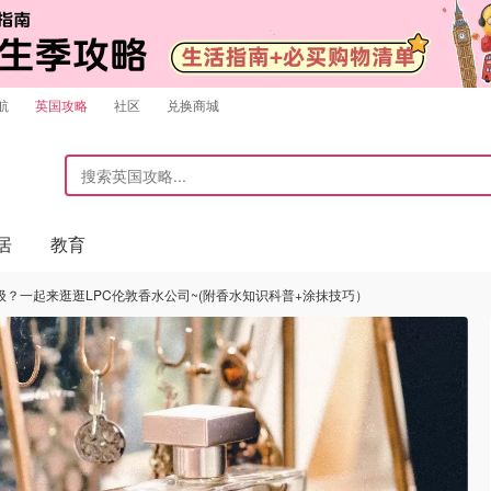
航
英国攻略
社区
兑换商城
居
教育
？一起来逛逛LPC伦敦香水公司~(附香水知识科普+涂抹技巧）