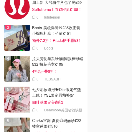
周上新 大号粉牛角包罕见£59
Softstreme卫衣£54/原£108！
0
lululemon
Boots 美妆爆降🚨£35收正装
小棕瓶礼盒！价值£151
额外7.2折！Prada护手霜£34
0
Boots
拉夫劳伦暴跌❗️封面同款棒球帽
£32 扭花毛衣£105
4折起+叠8折！
0
TESSABIT
七夕彩妆速报💝Dior限定气垫
上线！YSL限定唇釉补货
四叶草限定美翻🥰
0
Dealmoon英国省钱快报
Clarks官网 夏促💥玛丽珍£22
镂空芭蕾鞋£16