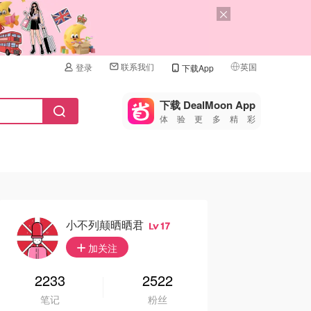
联系我们
英国
登录
下载App
🇺🇸
美国
下载 DealMoon App
体验更多精彩
🇨🇳
中国
🇨🇦
加拿大
🇬🇧
英国
🇩🇪
德国
小不列颠晒晒君
17
🇫🇷
加关注
法国
🇮🇹
2233
2522
意大利
笔记
粉丝
🇦🇺
澳洲