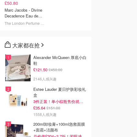
£50.80
Marc Jacobs - Divine
Decadence Eau de
Parfum 50ml
The London Perfume Company
大家都在抢
Alexander McQueen 厚底小白
鞋
£121.50
£450.00
2146人感兴趣
Estee Lauder 夏日护肤彩妆礼
盒
3件正装！单小棕瓶售价就要£65！
£35.64
£151.00
1558人感兴趣
200ml卸妆膏+100ml急救面膜
+面霜+洁颜布
总价值£204=2.7折！闭眼冲这套！