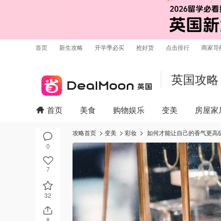
首页
新生攻略
开学季必买
抢好货
点击排行
商家导
英国攻略
首页
美食
购物娱乐
变美
房屋家
攻略首页
变美
彩妆
如何才能让自己的香气更高级
0
7
32
8