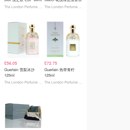
The London Perfume Company
The London Perfume Company
£56.05
£72.75
Guerlain 雪梨冰沙
Guerlain 热带青柠
125ml
125ml
The London Perfume Company
The London Perfume Company