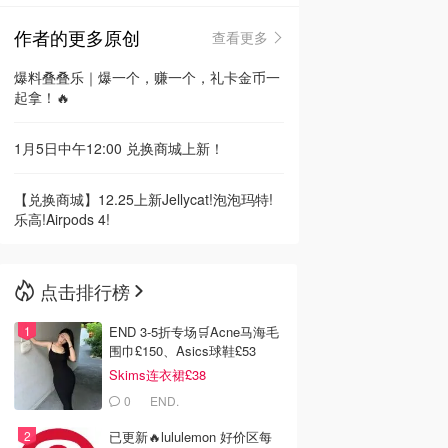
作者的更多原创
查看更多
🇳🇿
新西兰
爆料叠叠乐｜爆一个，赚一个，礼卡金币一
起拿！🔥
1月5日中午12:00 兑换商城上新！
【兑换商城】12.25上新Jellycat!泡泡玛特!
乐高!Airpods 4!
点击排行榜
END 3-5折专场🛒Acne马海毛
围巾£150、Asics球鞋£53
Skims连衣裙£38
0
END.
已更新🔥lululemon 好价区每