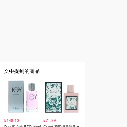
文中提到的商品
£148.10
£71.99
Dior 悦之欢 EDP 90ml
Gucci 花悦绿意淡香水