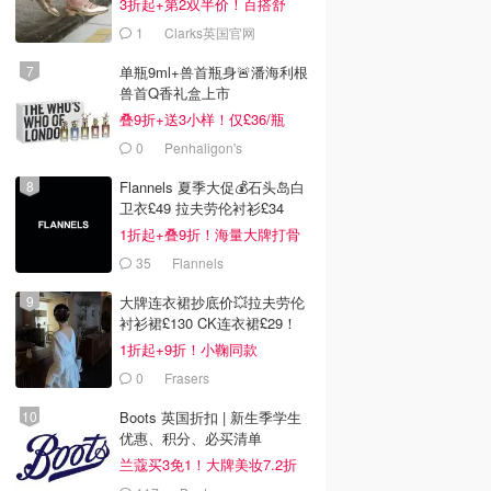
3折起+第2双半价！百搭舒
服！
1
Clarks英国官网
单瓶9ml+兽首瓶身🚨潘海利根
兽首Q香礼盒上市
叠9折+送3小样！仅£36/瓶
0
Penhaligon's
Flannels 夏季大促💰石头岛白
卫衣£49 拉夫劳伦衬衫£34
1折起+叠9折！海量大牌打骨
折！
35
Flannels
大牌连衣裙抄底价💥拉夫劳伦
衬衫裙£130 CK连衣裙£29！
1折起+9折！小鞠同款
Ganni£88
0
Frasers
Boots 英国折扣 | 新生季学生
优惠、积分、必买清单
兰蔻买3免1！大牌美妆7.2折