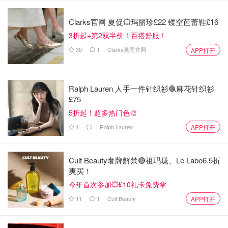
Clarks官网 夏促💥玛丽珍£22 镂空芭蕾鞋£16
3折起+第2双半价！百搭舒服！
30
1
Clarks英国官网
APP打开
Ralph Lauren 人手一件针织衫🧶麻花针织衫
£75
5折起！超多热门色🎨
1
Ralph Lauren
APP打开
Cult Beauty奢牌解禁🔴祖玛珑、Le Labo6.5折
爽买！
今年首次参加💥£10礼卡免费拿
11
1
Cult Beauty
APP打开
仿佛正在品尝英式传统下午茶。 扑鼻而来的佛手柑与独特的伯爵
茶香味，搭配清爽香脆的小黄瓜气息； 再以蜂蜡、香草和麝香呈