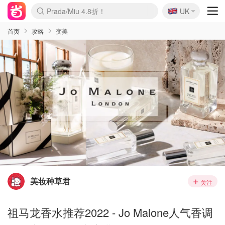
🇬🇧
Prada/Miu 4.8折！
UK
麦卢卡蜂蜜夏促！个位数！
啥？必胜客披萨5折！
首页
攻略
变美
美妆种草君
关注
祖马龙香水推荐2022 - Jo Malone人气香调