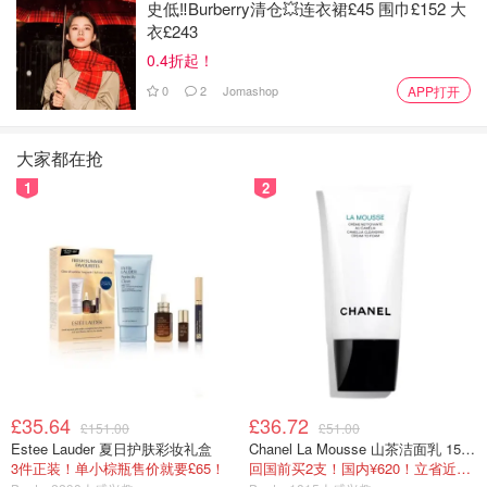
现平衡香调的甜味。细腻又振奋精神的香气。（
购买链接
）
史低‼️Burberry清仓💥连衣裙£45 围巾£152 大
衣£243
【官方混搭建议】
0.4折起！
Fresher：葡萄柚
0
2
Jomashop
APP打开
Warmer：肉豆蔻与姜
大家都在抢
不知道为什么这瓶总给我一种“精致女人”的感觉，好像买了
1
2
新包、穿新衣、要出席某些正式场合时，就会想起它。哦!
对！比如喝英式下午茶，那种时刻就想喷上～这味道有点难
形容，扑鼻而来的香，是浓郁适中的清新伯爵茶+奶香味，
些许黄瓜香中和了它的甜腻，再加上香草、麝香、蜂蜡一块
开party！那是轻熟女的甜，味道优雅迷人。
除了葡萄柚，也可以试试mix [英国梨与小苍兰] 、[法国青柠
花] ，会更适合清爽夏天☀️
£35.64
£36.72
£151.00
£51.00
2. Jo Malone祖马龙黑莓子与月桂叶香水 | Blackberry &
Estee Lauder 夏日护肤彩妆礼盒
Chanel La Mousse 山茶洁面乳 150ml
Bay
3件正装！单小棕瓶售价就要£65！
回国前买2支！国内¥620！立省近一半！