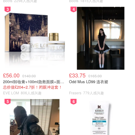
Boots
2298人感兴趣
Boots
1815人感兴趣
前调 | 黑莓子
3
4
中调 | 月桂叶
基调 | 雪松木
£56.00
£33.75
£140.00
£165.00
200ml卸妆膏+100ml急救面膜+面霜+洁颜布
Odd Mus LD99 连衣裙
总价值£204=2.7折！闭眼冲这套！
EVE LOM
806人感兴趣
Frasers
779人感兴趣
5
6