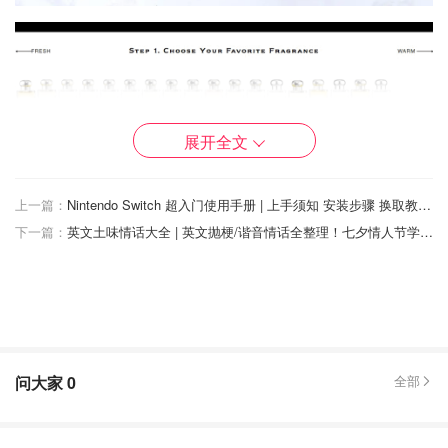
展开全文
上一篇：
Nintendo Switch 超入门使用手册 | 上手须知 安装步骤 换取教程 附常见问题介绍
Jo Malone香水最大的卖点在于能够互相Mix and Match，混
下一篇：
英文土味情话大全 | 英文抛梗/谐音情话全整理！七夕情人节学几句来表达爱意吧！
搭出适合自己的专属香调。比如：喜欢味道清新点，可以
mix果香和柑橘调；偏爱重一点的成熟气息，就可以在辛辣
或木质调里做混搭选择。所以基本上大家都能找到一款or混
搭出一款自己喜欢的味道。
问大家
0
全部