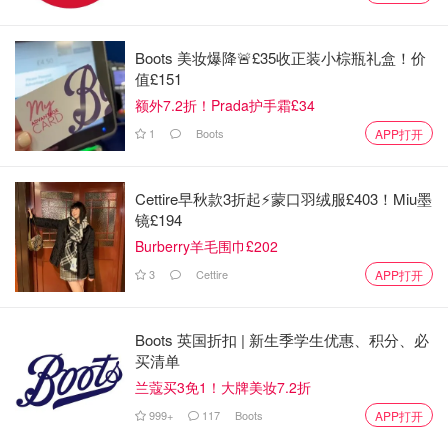
Boots 美妆爆降🚨£35收正装小棕瓶礼盒！价
值£151
额外7.2折！Prada护手霜£34
1
Boots
APP打开
下面来和你们分享几款人气最高的香味，跟着这样混搭变
化，最撩人的就是你?
Cettire早秋款3折起⚡️蒙口羽绒服£403！Miu墨
镜£194
Jo Malone祖马龙香水推荐2022
Burberry羊毛围巾£202
3
Cettire
APP打开
1. Jo Malone祖马龙伯爵茶与小黄瓜香水 | Earl Grey &
Cucumber
Boots 英国折扣 | 新生季学生优惠、积分、必
前调 | 佛手柑
买清单
中调 | 黄瓜
兰蔻买3免1！大牌美妆7.2折
基调 | 蜂蜡
999+
117
Boots
APP打开