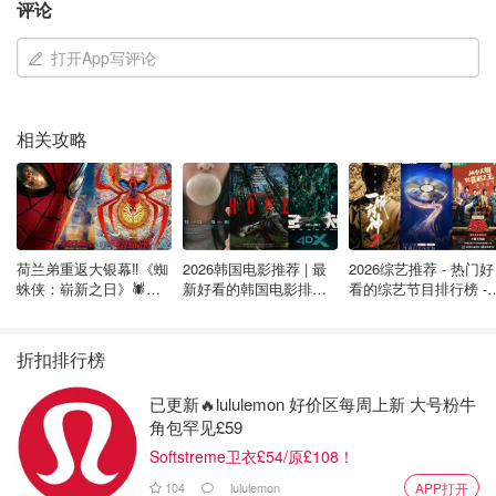
评论
打开App写评论
相关攻略
官网有提供一套标准的Fragrance Combining Menu，教大
家混搭不同类别的香氛，味道清新点？气味温暖点？Fresh--
荷兰弟重返大银幕‼️《蜘
2026韩国电影推荐 | 最
2026综艺推荐 - 热门好
->Warm 都能尽情做参考！不过偷偷说，混香这件事很看个
蛛侠：崭新之日》🕷️北
新好看的韩国电影排行
看的综艺节目排行榜 - 
美热映中❣️阵容豪华✨🤩
榜，必看盘点！8月最
月最新:《​​披荆斩棘
人，自己喜欢最重要，其实没特定规则。
新！(持续更新）
2026》回归啦
折扣排行榜
已更新🔥lululemon 好价区每周上新 大号粉牛
角包罕见£59
Softstreme卫衣£54/原£108！
104
lululemon
APP打开