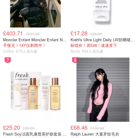
仿佛儿时采摘黑莓的回忆...扑鼻而来的是深沉又带酸味的黑莓汁
£403.71
£17.28
香气，与新鲜采收的月桂和荆棘木的清新气息相互混搭。活泼且
£601.05
£24.00
充满春天气息。（
购买链接
）
Moncler Enfant Moncler Enfant New Aubert 连帽羽绒服
Kiehl's Ultra Light Daily UV防晒啫喱 SPF50 PA++++ 60ml
手慢无！14Y仅剩两件！
标错价！原£46！速速拿下
【官方混搭建议】
Cettire
678人感兴趣
Boots
664人感兴趣
7
8
Fresher：青柠罗勒与柑橘
Warmer：橙花
黑莓酸酸甜甜口感的完美诠释，深邃酸涩的黑莓果汁，与清
爽柚子融合，再加上初摘的月桂和木质香的清新，生动青翠
～闻起来就像漫步在盛夏有蝉鸣的林间，好惬意！真的好喜
欢这瓶！
想可爱点也可以搭 [杏桃花与蜂蜜]，喜爱中性香和 [鼠尾草
£25.20
£68.46
£35.00
£150.94
与海盐] 混香也不错哦！
Fresh Soy洁面乳康普茶护肤套装 100ml
Ralph Lauren 大童罗纹毛衣