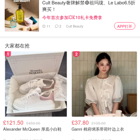
Cult Beauty奢牌解禁🔴祖玛珑、Le Labo6.5折
爽买！
今年首次参加💥£10礼卡免费拿
11
2
Cult Beauty
APP打开
大家都在抢
1
2
£121.50
£37.80
£450.00
£135.00
Alexander McQueen 厚底小白鞋
Ganni 棉府绸系带荷叶边上衣