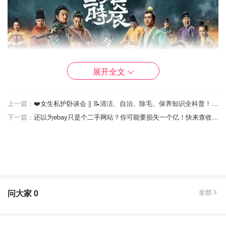
展开全文
图片来自于@ 网络，版权属于原作者
上一篇：
❤️女生私护卧谈会 || 📝清洁、自治、除毛、保养知识全科普！ ⭐英国私护好物大盘点~
下一篇：
还以为ebay只是个二手网站？你可能要损失一个亿！快来查收这份ebay挖宝指南~
最近在追的国产剧。个人其实看国产剧比较少，这应该是既
琅琊榜之后特别喜欢的一部古装剧。剧中把错综复杂的事件
架构和人物之间关系，大唐长安的盛景和风土人情，都展现
的活灵活现，淋漓尽致。除去以上二位男性主角光环，最让
人惊艳的是剧中各位生动立体的长安女子。为爱痴狂的丁瞳
儿，冷面决绝的鱼肠，从一而忠的檀棋，爱憎分明的闻
问大家
0
全部
染。。。
另外从演员服装，到市井细节，再上升到整个长安建筑的恢