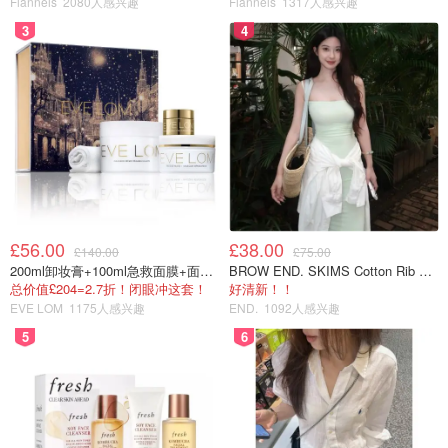
Flannels
2080人感兴趣
Flannels
1317人感兴趣
3
4
图片来自于@ 网络，版权属于原作者
一部由真实事件改编的德国电影。以个体和家庭为缩影，聚
焦至当时大背景的东,西德国。感叹男主一家不惜生命，为
了追寻自由的向往和执着。感叹雅利安民族人民对于生活意
义的探索，让人为之动容。
£56.00
£38.00
£140.00
£75.00
电影情节紧凑，全程无尿点，看的时候也超级紧张,心都是
200ml卸妆膏+100ml急救面膜+面霜+洁颜布
BROW END. SKIMS Cotton Rib 长款背心连衣裙 薄荷绿
悬着的，很有代入感。最后所有人成功越过边境到达西德的
总价值£204=2.7折！闭眼冲这套！
好清新！！
那一刻，我也哭到不行。5555😭看完还特意谷歌了当时德
EVE LOM
1175人感兴趣
END.
1092人感兴趣
国的历史背景！柏林墙倒了，东德西德恢复统一。虽然是冷
5
6
门电影，但五星好评推荐！
4 切尔诺贝利（2019）
类型：剧情/历史