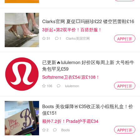
Clarks官网 夏促💥玛丽珍£22 镂空芭蕾鞋£16
3折起+第2双半价！百搭舒服！
31
1
Clarks英国官网
APP打开
已更新🔥lululemon 好价区每周上新 大号粉牛
角包罕见£59
Softstreme卫衣£54/原£108！
106
lululemon
APP打开
Boots 美妆爆降🚨£35收正装小棕瓶礼盒！价
图片来自于@网络 ，版权属于原作者
值£151
额外7.2折！Prada护手霜£34
2
Boots
APP打开
如果你看腻了【舌尖上的中国】的各种高大上，【深夜食