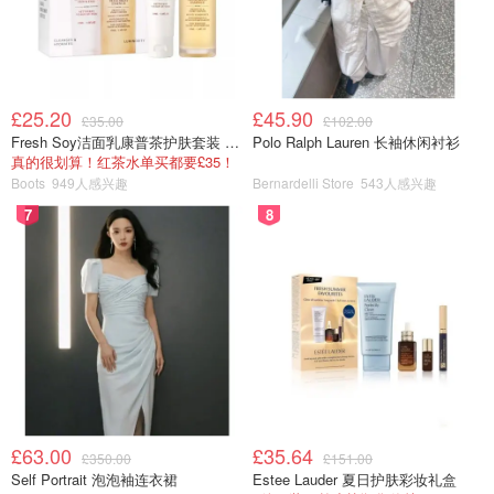
一句话剧情简介：1986年，切尔诺贝利核电站爆炸，产生
的辐射力相当于400颗原子弹。面对从上至下的封锁消息，
一小群科学家冒死还原爆炸真相的过程。
£25.20
£45.90
£35.00
£102.00
Fresh Soy洁面乳康普茶护肤套装 100ml
Polo Ralph Lauren 长袖休闲衬衫
真的很划算！红茶水单买都要£35！
Boots
949人感兴趣
Bernardelli Store
543人感兴趣
7
8
£63.00
£35.64
£350.00
£151.00
Self Portrait 泡泡袖连衣裙
Estee Lauder 夏日护肤彩妆礼盒