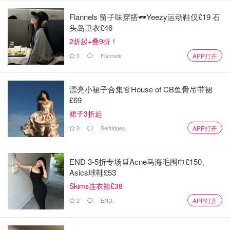
堂】的真实自然，那么你一定要看看这一部足够接地气，有
烟火气的节目。从随处可见的烧烤美食，到另类甚至暗黑系
Flannels 留子味穿搭🕶️Yeezy运动鞋仅£19 石
头岛卫衣£46
的烤猪眼，烤羊球，这里都能找到😁。嘈杂的街道，重口的
烧烤，香醇的啤酒，也许在那个食欲交织的夜晚，吃的不仅
2折起+叠9折！
仅是烧烤，更多是经历一个又一个故事，陪伴一代又一代人
0
Flannels
APP打开
的回忆和过往。
漂亮小裙子合集👗House of CB鱼骨吊带裙
我看的时候也有一种跃跃欲试去撸串，把酒言欢的冲动~~喜
£69
欢这种有市井烟火气，但灵魂有趣的节目。
裙子3折起
3 气球 Ballon (2018)
0
Selfridges
APP打开
类型:剧情/惊悚/历史
END 3-5折专场🛒Acne马海毛围巾£150、
一句话剧情简介：以冷战时期的德国为背景，生活在东德的
Asics球鞋£53
两家主人公为了追求自由，利用热气球筹划逃亡至西德的故
Skims连衣裙£38
事。
2
END.
APP打开