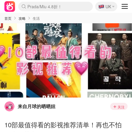
🇬🇧
Prada/Miu 4.8折！
UK
麦卢卡蜂蜜夏促！个位数！
啥？必胜客披萨5折！
首页
攻略
生活
来自月球的晒晒妞
关注
10部最值得看的影视推荐清单！再也不怕