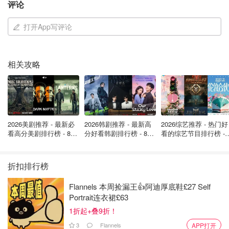
评论
弘瑰丽，要给导演各种打☎️电话！！这么尽善尽美的电视剧
不火也是完全没道理！！
打开App写评论
2 人生一串 （2019）
相关攻略
类型: 纪录片
一句话剧情简介：以国人烧烤情结为主题的纪录片，展现全
国各地各具特色的烧烤文化，以及人生一味。
2026美剧推荐 - 最新必
2026韩剧推荐 - 最新高
2026综艺推荐 - 热门好
看高分美剧排行榜 - 8月
分好看韩剧排行榜 - 8月
看的综艺节目排行榜 - 
最新: 《​​足球教练 》第
最新：丁海寅《我的荒
月最新:《​​伦敦合伙人
四季回归！
糖恋爱 》上线❣️
回归啦
折扣排行榜
Flannels 本周捡漏王👍阿迪厚底鞋£27 Self
Portrait连衣裙£63
1折起+叠9折！
3
Flannels
APP打开